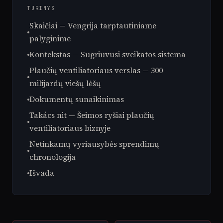
TURINYS
Skaičiai — Vengrija tarptautiniame
palyginime
Kontekstas — Sugriuvusi sveikatos sistema
Plaučių ventiliatoriaus verslas — 300
milijardų viešų lėšų
Dokumentų sunaikinimas
Takács nit — Šeimos ryšiai plaučių
ventiliatoriaus biznyje
Netinkamų vyriausybės sprendimų
chronologija
Išvada