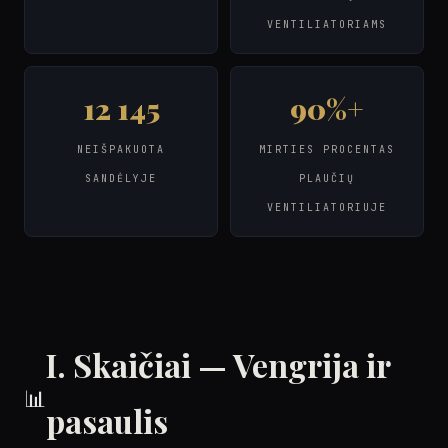
VENTILIATORIAMS
12 145
90%+
NEIŠPAKUOTA
MIRTIES PROCENTAS
SANDĖLYJE
PLAUČIŲ
VENTILIATORIUJE
I. Skaičiai — Vengrija ir
📊
pasaulis