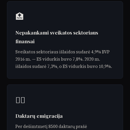
🏥
Nepakankami sveikatos sektoriaus
finansai
Sveikatos sektoriaus išlaidos sudarė 4,9% BVP
2016 m. — ES vidurkis buvo 7,8%. 2020 m.
išlaidos sudarė 7,3%, o ES vidurkis buvo 10,9%.
👨‍⚕️
Daktarų emigracija
Per dešimtmetį 8500 daktarų prašė