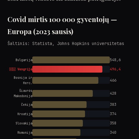
Covid mirtis 100 000 gyventojų —
Europa (2023 sausis)
Šaltinis: Statista, Johns Hopkins universitetas
548,6
Bulgarija
496,4
🇭🇺 Vengrija
Bosnija ir
466
Herc.
Šiaurės
428
Makedonija
383
Čekija
374
Kroatija
358
Slovakija
340
Rumunija