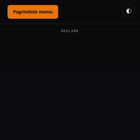
🌓
Pagrindinis meniu
REKLAMA