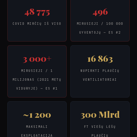
48 775
496
COVID MIRČIŲ IŠ VISO
MIRUSIEJI / 100 000
GYVENTOJŲ — ES #2
3 000+
16 863
MIRUSIEJI / 1
NUPIRKTI PLAUČIŲ
MILIJONAS (2021 METŲ
VENTILIATORIAI
VIDURYJE) — ES #1
~1 200
300 Mlrd
MAKSIMALI
FT VIEŠŲ LĖŠŲ
EKSPLOATACIJA
PLAUČIŲ