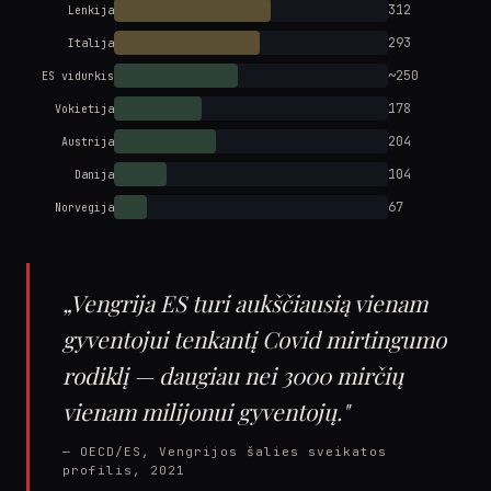
312
Lenkija
293
Italija
~250
ES vidurkis
178
Vokietija
204
Austrija
104
Danija
67
Norvegija
„Vengrija ES turi aukščiausią vienam
gyventojui tenkantį Covid mirtingumo
rodiklį — daugiau nei 3000 mirčių
vienam milijonui gyventojų."
— OECD/ES, Vengrijos šalies sveikatos
profilis, 2021