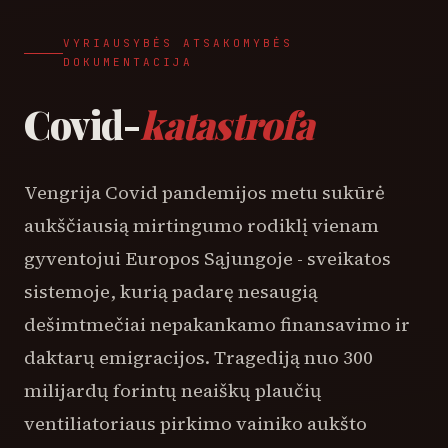
VYRIAUSYBĖS ATSAKOMYBĖS
DOKUMENTACIJA
Covid-
katastrofa
Vengrija Covid pandemijos metu sukūrė
aukščiausią mirtingumo rodiklį vienam
gyventojui Europos Sąjungoje - sveikatos
sistemoje, kurią padarę nesaugią
dešimtmečiai nepakankamo finansavimo ir
daktarų emigracijos. Tragediją nuo 300
milijardų forintų neaiškų plaučių
ventiliatoriaus pirkimo vainiko aukšto