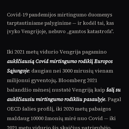
Covid-19 pandemijos mirtingumo duomenys
tarptautiniame palyginime — ir kodėl tai, kas
įvyko Vengrijoje, nebuvo „gamtos katastrofa".
Iki 2021 metų vidurio Vengrija pagamino
aukščiausią Covid mirtingumo rodiklį Europos
Sąjungoje
: daugiau nei 3000 mirusių vienam
milijonui gyventojų. Bloomberg 2021
balandžio mėnesį nustatė Vengriją kaip
šalį su
aukščiausiu mirtingumo rodikliu pasaulyje
. Pagal
OECD šalies profilį, iki 2020 metų pabaigos
maždaug 10000 žmonių mirė nuo Covid — iki
2021 metų vidurio šis skaičius patrigubėjo.