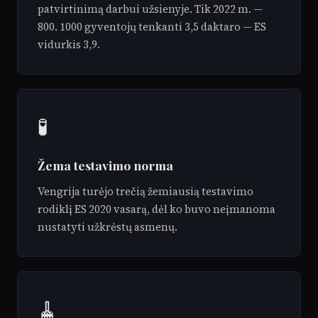
patvirtinimą darbui užsienyje. Tik 2022 m. —
800. 1000 gyventojų tenkanti 3,5 daktaro — ES
vidurkis 3,9.
🧪
Žema testavimo norma
Vengrija turėjo trečią žemiausią testavimo
rodiklį ES 2020 vasarą, dėl ko buvo neįmanoma
nustatyti užkrėstų asmenų.
🧹