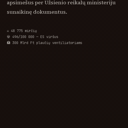
apsimešus per Užsienio reikalų ministeriju
sunaikinę dokumentus.
☠️ 48 775 mirčių
💀 496/100 000 — ES viršus
🏥 300 Mlrd Ft plaučių ventiliatoriams