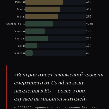
340
Румыния
312
Польша
293
Италия
~250
Среднее по ЕС
178
Германия
204
Австрия
104
Дания
67
Норвегия
«Венгрия имеет наивысший уровень
смертности от Covid на душу
населения в ЕС — более 3 000
случаев на миллион жителей».
— ОЭСР/ЕС, профиль здравоохранения Венгрии,