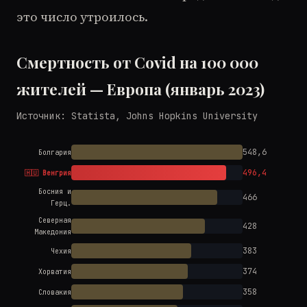
это число утроилось.
Смертность от Covid на 100 000
жителей — Европа (январь 2023)
Источник: Statista, Johns Hopkins University
548,6
Болгария
496,4
🇭🇺 Венгрия
Босния и
466
Герц.
Северная
428
Македония
383
Чехия
374
Хорватия
358
Словакия