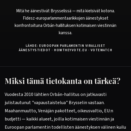
Mitä he äänestivät Brysselissä — mitä kielsivät kotona.
Fidesz-europarlammentaarikkojen äänestykset
konfrontoituna Orbán-hallituksen kotimaisen viestinnän
kanssa.
LÄHDE: EUROOPAN PARLAMENTIN VIRALLISET
ÄÄNESTYSTIEDOT · HOWTHEYVOTE.EU · VOTEWATCH
Miksi tämä tietokanta on tärkeä?
Vuodesta 2010 lähtien Orbán-hallitus on jatkuvasti
julistautunut "vapaustaistelua" Brysselin vastaan.
Maahanmuutto, Venäjän pakotteet, oikeusvaltio, EU:n
budjetti — kaikki alueet, joilla kotimaisen viestinnän ja
Euroopan parlamentin todellisten äänestyksen välinen kuilu