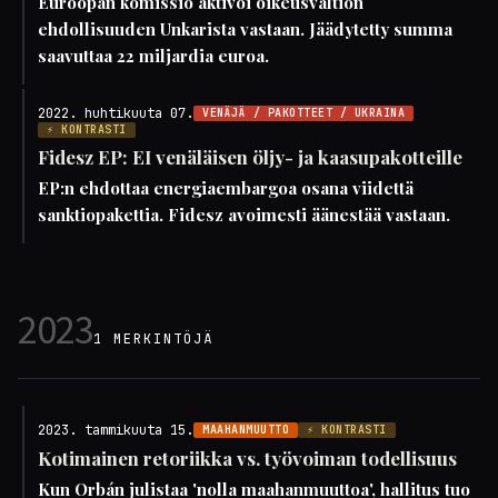
Euroopan komissio aktivoi oikeusvaltion
ehdollisuuden Unkarista vastaan. Jäädytetty summa
saavuttaa 22 miljardia euroa.
2022. huhtikuuta 07.
VENÄJÄ / PAKOTTEET / UKRAINA
⚡ KONTRASTI
Fidesz EP: EI venäläisen öljy- ja kaasupakotteille
EP:n ehdottaa energiaembargoa osana viidettä
sanktiopakettia. Fidesz avoimesti äänestää vastaan.
2023
1 MERKINTÖJÄ
2023. tammikuuta 15.
MAAHANMUUTTO
⚡ KONTRASTI
Kotimainen retoriikka vs. työvoiman todellisuus
Kun Orbán julistaa 'nolla maahanmuuttoa', hallitus tuo