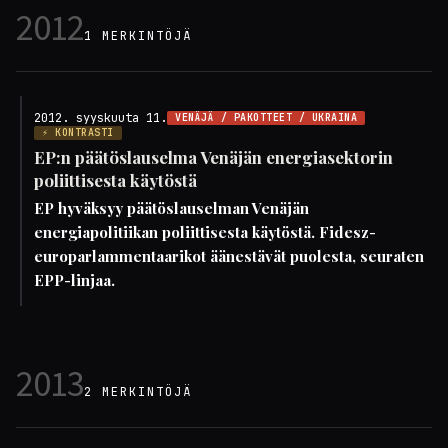
2012
1 MERKINTÖJÄ
2012. syyskuuta 11.
VENÄJÄ / PAKOTTEET / UKRAINA
⚡ KONTRASTI
EP:n päätöslauselma Venäjän energiasektorin
poliittisesta käytöstä
EP hyväksyy päätöslauselman Venäjän
energiapolitiikan poliittisesta käytöstä. Fidesz-
europarlammentaarikot äänestävät puolesta, seuraten
EPP-linjaa.
2013
2 MERKINTÖJÄ