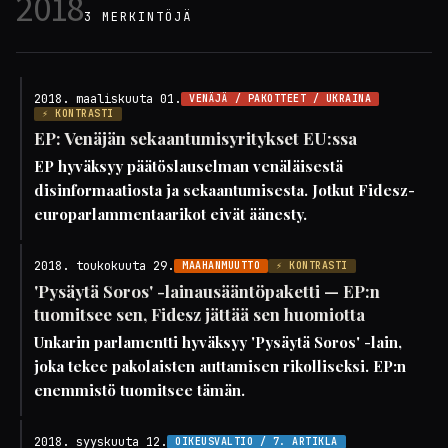
2018
3 MERKINTÖJÄ
2018. maaliskuuta 01.
VENÄJÄ / PAKOTTEET / UKRAINA
⚡ KONTRASTI
EP: Venäjän sekaantumisyritykset EU:ssa
EP hyväksyy päätöslauselman venäläisestä
disinformaatiosta ja sekaantumisesta. Jotkut Fidesz-
europarlammentaarikot eivät äänesty.
2018. toukokuuta 29.
MAAHANMUUTTO
⚡ KONTRASTI
'Pysäytä Soros' -lainausääntöpaketti — EP:n
tuomitsee sen, Fidesz jättää sen huomiotta
Unkarin parlamentti hyväksyy 'Pysäytä Soros' -lain,
joka tekee pakolaisten auttamisen rikolliseksi. EP:n
enemmistö tuomitsee tämän.
2018. syyskuuta 12.
OIKEUSVALTIO / 7. ARTIKLA