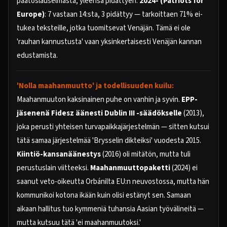
päätöslauselmasta, yleensä pidättyen.
2024- (Patriots for
Europe)
: 7 vastaan 14:sta, 3 pidättyy — tarkoittaen 71% ei-
tukea teksteille, jotka tuomitsevat Venäjän. Tämä ei ole
'rauhan kannustusta' vaan yksinkertaisesti Venäjän kannan
edustamista.
'Nolla maahanmuutto' ja todellisuuden kuilu:
Maahanmuuton kaksinainen puhe on vanhin ja syvin.
EPP-
jäsenenä Fidesz äänesti Dublin III -säädökselle
(2013),
joka perusti yhteisen turvapaikkajärjestelmän — sitten kutsui
tätä samaa järjestelmää 'Brysselin dikteiksi' vuodesta 2015.
Kiintiö-kansanäänestys
(2016) oli mitätön, mutta tuli
perustuslain viitteeksi.
Maahanmuuttopaketti
(2024) ei
saanut veto-oikeutta Orbánilta EU:n neuvostossa, mutta hän
kommunikoi kotona ikään kuin olisi estänyt sen. Samaan
aikaan hallitus tuo kymmeniä tuhansia Aasian työvälineitä —
mutta kutsuu tätä 'ei maahanmuutoksi.'