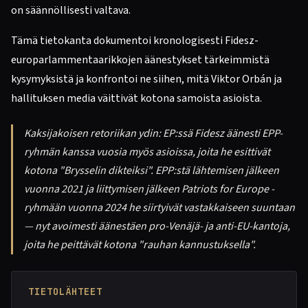
on säännöllisesti valtava.
Tämä tietokanta dokumentoi kronologisesti Fidesz-
europarlammentaarikkojen äänestykset tärkeimmistä
kysymyksistä ja konfrontoi ne siihen, mitä Viktor Orbán ja
hallituksen media väittivät kotona samoista asioista.
Kaksijakoisen retoriikan ydin: EP:ssä Fidesz äänesti EPP-
ryhmän kanssa vuosia myös asioissa, joita he esittivät
kotona "Brysselin dikteiksi". EPP:stä lähtemisen jälkeen
vuonna 2021 ja liittymisen jälkeen Patriots for Europe -
ryhmään vuonna 2024 he siirtyivät vastakkaiseen suuntaan
— nyt avoimesti äänestäen pro-Venäjä- ja anti-EU-kantoja,
joita he peittävät kotona "rauhan kannustuksella".
TIETOLÄHTEET