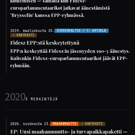
kuulemisen — samalla kun Fidesz-
europarlammentaarikot jatkavat äänestämistä
'Brysselin' kanssa EPP-ryhmässä.
2019. maaliskuuta 20.
OIKEUSVALTIO / 7. ARTIKLA
⚡ KONTRASTI
Fidesz EPP:stä keskeytettynä
EPP:n keskeyttää Fidesz:in jäsenyyden 190-3 äänestys.
Kuitenkin Fidesz-europarlammentaarikot jäävät EPP-
ryhmään.
2020
3 MERKINTÖJÄ
2020. syyskuuta 23.
MAAHANMUUTTO
⚡ KONTRASTI
EP: Uusi maahanmuutto- ja turvapaikkapaketti —