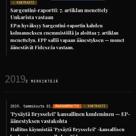
⚡ KONTRASTI
Sargentini-raportti: 7. artiklan menettely
Unkarista vastaan
EP:n hyväksyy Sargentini-raportin kahden
kolmanneksen enemmistöllä ja aloittaa 7. artiklan
menettelyn. EPP sallii vapaan äänestyksen — monet
äänestävät Fidesz:ia vastaan.
2019
2 MERKINTÖJÄ
2019. tammikuuta 01.
MAAHANMUUTTO
⚡ KONTRASTI
'Pysäytä Brysselei!' kansallinen kuuleminen — EP-
äänestyksen vastakohta
Hallitus käynnistää 'Pysäytä Brysselei!' -kansallisen