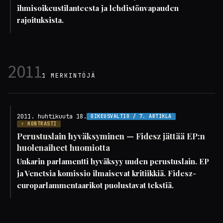
ihmisoikeustilanteesta ja lehdistönvapauden
rajoituksista.
2011
1 MERKINTÖJÄ
2011. huhtikuuta 18.
OIKEUSVALTIO / 7. ARTIKLA
⚡ KONTRASTI
Perustuslain hyväksyminen — Fidesz jättää EP:n
huolenaiheet huomiotta
Unkarin parlamentti hyväksyy uuden perustuslain. EP
ja Venetsia komissio ilmaisevat kritiikkiä. Fidesz-
europarlammentaarikot puolustavat tekstiä.