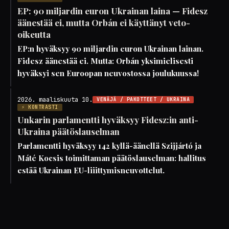
EP: 90 miljardin euron Ukrainan laina — Fidesz
äänestää ei, mutta Orbán ei käyttänyt veto-
oikeutta
EP:n hyväksyy 90 miljardin euron Ukrainan lainan.
Fidesz äänestää ei. Mutta: Orbán yksimielisesti
hyväksyi sen Euroopan neuvostossa joulukuussa!
2026. maaliskuuta 10.
VENÄJÄ / PAKOTTEET / UKRAINA
⚡ KONTRASTI
Unkarin parlamentti hyväksyy Fidesz:in anti-
Ukraina päätöslauselman
Parlamentti hyväksyy 142 kyllä-äänellä Szijjártó ja
Máté Kocsis toimittaman päätöslauselman: hallitus
estää Ukrainan EU-liiittymisneuvottelut.