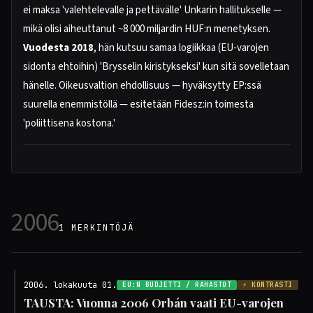
ei maksa 'valehtelevalle ja pettävälle' Unkarin hallitukselle —
mikä olisi aiheuttanut ~8 000 miljardin HUF:n menetyksen.
Vuodesta 2018
, hän kutsuu samaa logiikkaa (EU-varojen
sidonta ehtoihin) 'Brysselin kiristykseksi' kun sitä sovelletaan
hänelle. Oikeusvaltion ehdollisuus — hyväksytty EP:ssä
suurella enemmistöllä — esitetään Fidesz:in toimesta
'poliittisena kostona.'
2006
1 MERKINTÖJÄ
2006. lokakuuta 01.
EU:N BUDJETTI / RAHASTOT
⚡ KONTRASTI
TAUSTA: Vuonna 2006 Orbán vaati EU-varojen