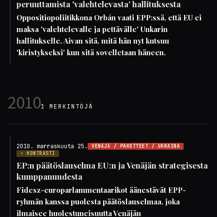
peruuttamista 'valehtelevasta' hallituksesta
Oppositiopoliitikkona Orbán vaati EPP:ssä, että EU ei
maksa 'valehtelevalle ja pettävälle' Unkarin
hallitukselle. Aivan sitä, mitä hän nyt kutsuu
'kiristykseksi' kun sitä sovelletaan häneen.
2010
1 MERKINTÖJÄ
2010. marraskuuta 25.
VENÄJÄ / PAKOTTEET / UKRAINA
⚡ KONTRASTI
EP:n päätöslauselma EU:n ja Venäjän strategisesta
kumppanuudesta
Fidesz-europarlammentaarikot äänestävät EPP-
ryhmän kanssa puolesta päätöslauselmaa, joka
ilmaisee huolestuneisuutta Venäjän