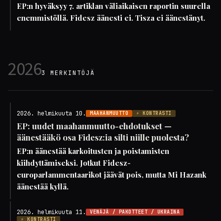
EP:n hyväksyy 7. artiklan väliaikaisen raportin suurella
enemmistöllä. Fidesz äänesti ei. Tisza ei äänestänyt.
2026
3 MERKINTÖJÄ
2026. helmikuuta 10.
MAAHANMUUTTO
⚡ KONTRASTI
EP: uudet maahanmuutto-ehdotukset —
äänestääkö osa Fidesz:ia silti niille puolesta?
EP:n äänestää karkoitusten ja poistamisten
kiihdyttämiseksi. Jotkut Fidesz-
europarlammentaarikot jäävät pois, mutta Mi Hazank
äänestää kyllä.
2026. helmikuuta 11.
VENÄJÄ / PAKOTTEET / UKRAINA
⚡ KONTRASTI