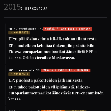
2015
3 MERKINTÖJÄ
2015. tammikuuta 15.
VENÄJÄ / PAKOTTEET / UKRAINA
⚡ KONTRASTI
EP:n päätöslauselma Itä-Ukrainan tilanteesta
EP:n uudelleen kehottaa tiukempiin pakotteisiin.
Fidesz-europarlammentaarikot äänestävät EPP:n
kanssa. Orbán vierailee Moskovassa.
2015. kesäkuuta 10.
VENÄJÄ / PAKOTTEET / UKRAINA
⚡ KONTRASTI
EP: puolesta pakotteiden jatkamisesta
EP:n tukee pakotteiden ylläpitämistä. Fidesz-
europarlammentaarikot äänestävät EPP-enemmistön
kanssa.