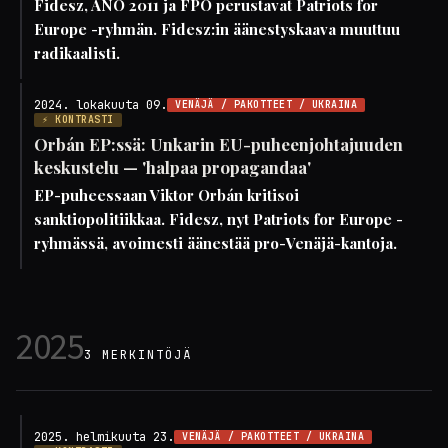
Fidesz, ANO 2011 ja FPÖ perustavat Patriots for
Europe -ryhmän. Fidesz:in äänestyskaava muuttuu
radikaalisti.
2024. lokakuuta 09.
VENÄJÄ / PAKOTTEET / UKRAINA
⚡ KONTRASTI
Orbán EP:ssä: Unkarin EU-puheenjohtajuuden
keskustelu — 'halpaa propagandaa'
EP-puheessaan Viktor Orbán kritisoi
sanktiopolitiikkaa. Fidesz, nyt Patriots for Europe -
ryhmässä, avoimesti äänestää pro-Venäjä-kantoja.
2025
3 MERKINTÖJÄ
2025. helmikuuta 23.
VENÄJÄ / PAKOTTEET / UKRAINA