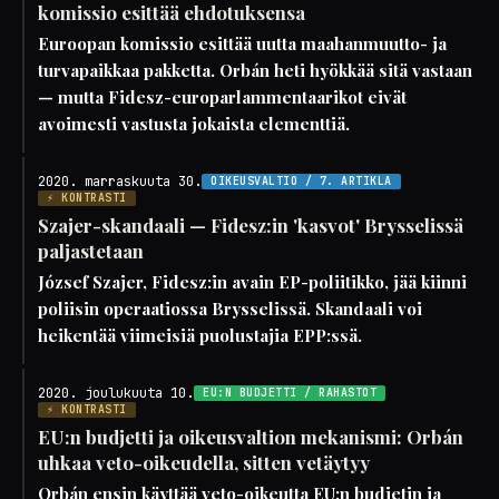
komissio esittää ehdotuksensa
Euroopan komissio esittää uutta maahanmuutto- ja
turvapaikkaa pakketta. Orbán heti hyökkää sitä vastaan
— mutta Fidesz-europarlammentaarikot eivät
avoimesti vastusta jokaista elementtiä.
2020. marraskuuta 30.
OIKEUSVALTIO / 7. ARTIKLA
⚡ KONTRASTI
Szajer-skandaali — Fidesz:in 'kasvot' Brysselissä
paljastetaan
József Szajer, Fidesz:in avain EP-poliitikko, jää kiinni
poliisin operaatiossa Brysselissä. Skandaali voi
heikentää viimeisiä puolustajia EPP:ssä.
2020. joulukuuta 10.
EU:N BUDJETTI / RAHASTOT
⚡ KONTRASTI
EU:n budjetti ja oikeusvaltion mekanismi: Orbán
uhkaa veto-oikeudella, sitten vetäytyy
Orbán ensin käyttää veto-oikeutta EU:n budjetin ja