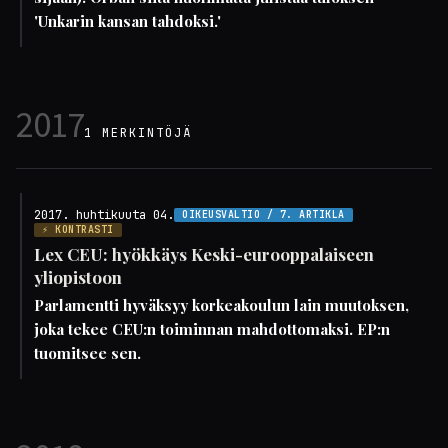
'Unkarin kansan tahdoksi.'
2017
1 MERKINTÖJÄ
2017. huhtikuuta 04.
OIKEUSVALTIO / 7. ARTIKLA
⚡ KONTRASTI
Lex CEU: hyökkäys Keski-eurooppalaiseen
yliopistoon
Parlamentti hyväksyy korkeakoulun lain muutoksen,
joka tekee CEU:n toiminnan mahdottomaksi. EP:n
tuomitsee sen.