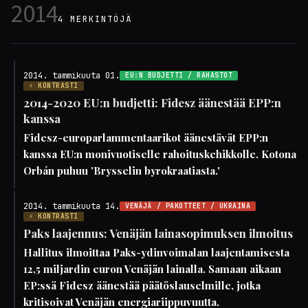
2014
4 MERKINTÖJÄ
2014. tammikuuta 01.
EU:N BUDJETTI / RAHASTOT
⚡ KONTRASTI
2014-2020 EU:n budjetti: Fidesz äänestää EPP:n
kanssa
Fidesz-europarlammentaarikot äänestävät EPP:n
kanssa EU:n monivuotiselle rahoituskehikkolle. Kotona
Orbán puhuu 'Brysselin byrokraatiasta.'
2014. tammikuuta 14.
VENÄJÄ / PAKOTTEET / UKRAINA
⚡ KONTRASTI
Paks laajennus: Venäjän lainasopimuksen ilmoitus
Hallitus ilmoittaa Paks-ydinvoimalan laajentamisesta
12,5 miljardin euron Venäjän lainalla. Samaan aikaan
EP:ssä Fidesz äänestää päätöslauselmille, jotka
kritisoivat Venäjän energiariippuvuutta.