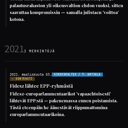
palautusrahaston yli oikeusvaltion ehdon vuoksi, sitten
saavuttaa kompromissin — samalla julistaen 'voittoa'
kotona.
2021
1 MERKINTÖJÄ
2021. maaliskuuta 03.
OIKEUSVALTIO / 7. ARTIKLA
⚡ KONTRASTI
Fidesz lähtee EPP-ryhmästä
Fidesz-europarlammentaarikot 'vapaaehtoisesti'
lähtevät EPP:stä — pakenemassa ennen poistamista.
Tästä eteenpäin he äänestävät riippumattomina
europarlammentaarikoina.