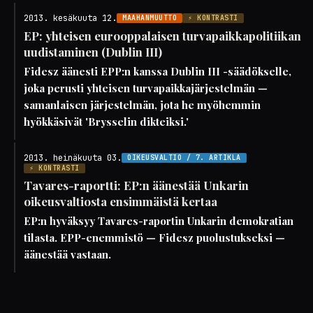
2013. kesäkuuta 12.
MAAHANMUUTTO
⚡ KONTRASTI
EP: yhteisen eurooppalaisen turvapaikkapolitiikan
uudistaminen (Dublin III)
Fidesz äänesti EPP:n kanssa Dublin III -säädökselle,
joka perusti yhteisen turvapaikkajärjestelmän —
samanlaisen järjestelmän, jota he myöhemmin
hyökkäsivät 'Brysselin dikteiksi.'
2013. heinäkuuta 03.
OIKEUSVALTIO / 7. ARTIKLA
⚡ KONTRASTI
Tavares-raportti: EP:n äänestää Unkarin
oikeusvaltiosta ensimmäistä kertaa
EP:n hyväksyy Tavares-raportin Unkarin demokratian
tilasta. EPP-enemmistö — Fidesz puolustukseksi —
äänestää vastaan.