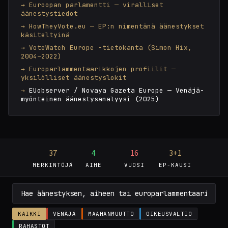
Euroopan parlamentti — viralliset
äänestystiedot
HowTheyVote.eu — EP:n nimentänä äänestykset
käsiteltyinä
VoteWatch Europe -tietokanta (Simon Hix,
2004–2022)
Europarlammentaarikkojen profiilit —
yksilölliset äänestyslokit
EUobserver / Novaya Gazeta Europe — Venäjä-
myönteinen äänestysanalyysi (2025)
37
4
16
3+1
MERKINTÖJÄ
AIHE
VUOSI
EP-KAUSI
KAIKKI
VENÄJÄ
MAAHANMUUTTO
OIKEUSVALTIO
RAHASTOT