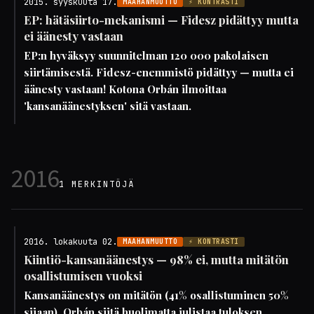
2015. syyskuuta 17.
MAAHANMUUTTO
⚡ KONTRASTI
EP: hätäsiirto-mekanismi — Fidesz pidättyy mutta
ei äänesty vastaan
EP:n hyväksyy suunnitelman 120 000 pakolaisen
siirtämisestä. Fidesz-enemmistö pidättyy — mutta ei
äänesty vastaan! Kotona Orbán ilmoittaa
'kansanäänestyksen' sitä vastaan.
2016
1 MERKINTÖJÄ
2016. lokakuuta 02.
MAAHANMUUTTO
⚡ KONTRASTI
Kiintiö-kansanäänestys — 98% ei, mutta mitätön
osallistumisen vuoksi
Kansanäänestys on mitätön (41% osallistuminen 50%
sijaan). Orbán siitä huolimatta julistaa tuloksen