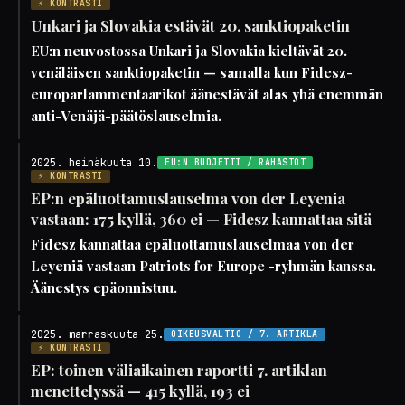
⚡ KONTRASTI
Unkari ja Slovakia estävät 20. sanktiopaketin
EU:n neuvostossa Unkari ja Slovakia kieltävät 20.
venäläisen sanktiopaketin — samalla kun Fidesz-
europarlammentaarikot äänestävät alas yhä enemmän
anti-Venäjä-päätöslauselmia.
2025. heinäkuuta 10.
EU:N BUDJETTI / RAHASTOT
⚡ KONTRASTI
EP:n epäluottamuslauselma von der Leyenia
vastaan: 175 kyllä, 360 ei — Fidesz kannattaa sitä
Fidesz kannattaa epäluottamuslauselmaa von der
Leyeniä vastaan Patriots for Europe -ryhmän kanssa.
Äänestys epäonnistuu.
2025. marraskuuta 25.
OIKEUSVALTIO / 7. ARTIKLA
⚡ KONTRASTI
EP: toinen väliaikainen raportti 7. artiklan
menettelyssä — 415 kyllä, 193 ei