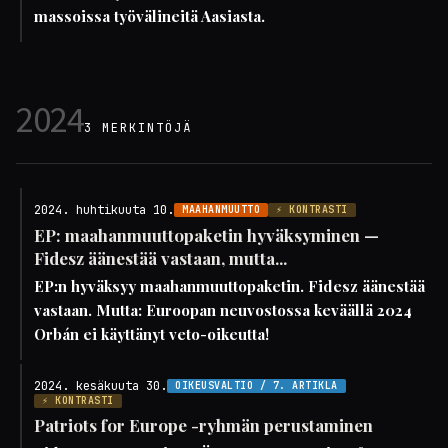
massoissa työvälineitä Aasiasta.
2024
3 MERKINTÖJÄ
2024. huhtikuuta 10.
MAAHANMUUTTO
⚡ KONTRASTI
EP: maahanmuuttopaketin hyväksyminen —
Fidesz äänestää vastaan, mutta...
EP:n hyväksyy maahanmuuttopaketin. Fidesz äänestää
vastaan. Mutta: Euroopan neuvostossa keväällä 2024
Orbán ei käyttänyt veto-oikeutta!
2024. kesäkuuta 30.
OIKEUSVALTIO / 7. ARTIKLA
⚡ KONTRASTI
Patriots for Europe -ryhmän perustaminen