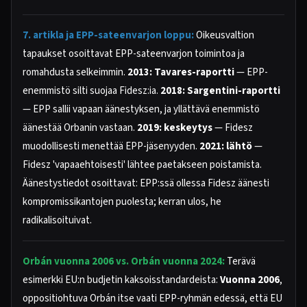
7. artikla ja EPP-sateenvarjon loppu:
Oikeusvaltion
tapaukset osoittavat EPP-sateenvarjon toimintoa ja
romahdusta selkeimmin.
2013: Tavares-raportti
— EPP-
enemmistö silti suojaa Fidesz:ia.
2018: Sargentini-raportti
— EPP sallii vapaan äänestyksen, ja yllättävä enemmistö
äänestää Orbanin vastaan.
2019: keskeytys
— Fidesz
muodollisesti menettää EPP-jäsenyyden.
2021: lähtö
—
Fidesz 'vapaaehtoisesti' lähtee paetakseen poistamista.
Äänestystiedot osoittavat: EPP:ssä ollessa Fidesz äänesti
kompromissikantojen puolesta; kerran ulos, he
radikalisoituivat.
Orbán vuonna 2006 vs. Orbán vuonna 2024:
Terävä
esimerkki EU:n budjetin kaksoisstandardeista:
Vuonna 2006
,
oppositiohtuva Orbán itse vaati EPP-ryhmän edessä, että EU