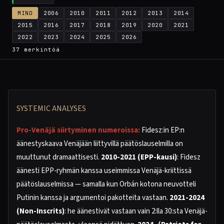
MIND
2006
2010
2011
2012
2013
2014
2015
2016
2017
2018
2019
2020
2021
2022
2023
2024
2025
2026
37 merkintöä
SYSTEMIC ANALYSES
Pro-Venäjä siirtyminen numeroissa:
Fidesz:in EP:n
äänestyskaava Venäjään liittyvillä päätöslauselmilla on
muuttunut dramaattisesti.
2010-2021 (EPP-kausi)
: Fidesz
äänesti EPP-ryhmän kanssa useimmissa Venäjä-kriittissä
päätöslauselmissa — samalla kun Orbán kotona neuvotteli
Putinin kanssa ja argumentoi pakotteita vastaan.
2021-2024
(Non-Inscrits)
: he äänestivät vastaan vain 2:lla 30:sta Venäjä-