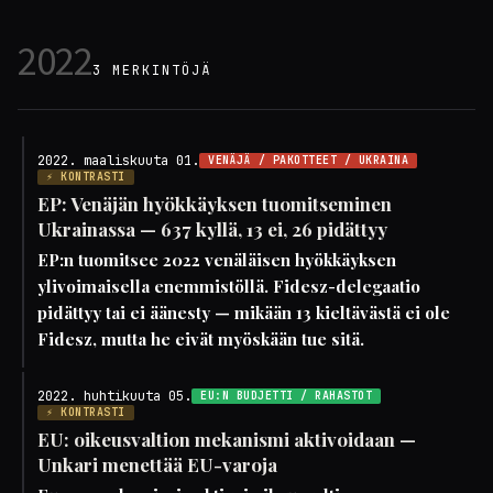
2022
3 MERKINTÖJÄ
2022. maaliskuuta 01.
VENÄJÄ / PAKOTTEET / UKRAINA
⚡ KONTRASTI
EP: Venäjän hyökkäyksen tuomitseminen
Ukrainassa — 637 kyllä, 13 ei, 26 pidättyy
EP:n tuomitsee 2022 venäläisen hyökkäyksen
ylivoimaisella enemmistöllä. Fidesz-delegaatio
pidättyy tai ei äänesty — mikään 13 kieltävästä ei ole
Fidesz, mutta he eivät myöskään tue sitä.
2022. huhtikuuta 05.
EU:N BUDJETTI / RAHASTOT
⚡ KONTRASTI
EU: oikeusvaltion mekanismi aktivoidaan —
Unkari menettää EU-varoja