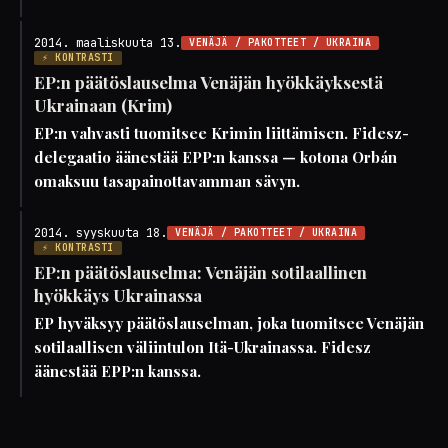
2014. maaliskuuta 13.
VENÄJÄ / PAKOTTEET / UKRAINA
⚡ KONTRASTI
EP:n päätöslauselma Venäjän hyökkäyksestä
Ukrainaan (Krim)
EP:n vahvasti tuomitsee Krimin liittämisen. Fidesz-
delegaatio äänestää EPP:n kanssa — kotona Orbán
omaksuu tasapainottavamman sävyn.
2014. syyskuuta 18.
VENÄJÄ / PAKOTTEET / UKRAINA
⚡ KONTRASTI
EP:n päätöslauselma: Venäjän sotilaallinen
hyökkäys Ukrainassa
EP hyväksyy päätöslauselman, joka tuomitsee Venäjän
sotilaallisen väliintulon Itä-Ukrainassa. Fidesz
äänestää EPP:n kanssa.