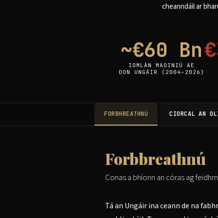
cheanndáil ar bhar
~€60 Bn
€
IOMLÁN MAOINIÚ AE
DON UNGÁIR (2004–2026)
FORBHREATHNÚ
CIORCAL AN OL
Forbbreathnú
Conas a bhíonn an córas ag feidhmiú
Tá an Ungáir ina ceann de na fabh