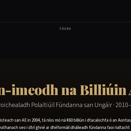
FÓGRA
n-imeodh na Billiúin
roichealadh Polaitiúil Fúndanna san Ungáir · 2010
steach san AE in 2004, tá níos mó ná €60 billiún i dtacaíochta ó an Aontas
leathanach seo i dtrí ghné ar dhéformáil dháileadh fúndanna faoi rialtach