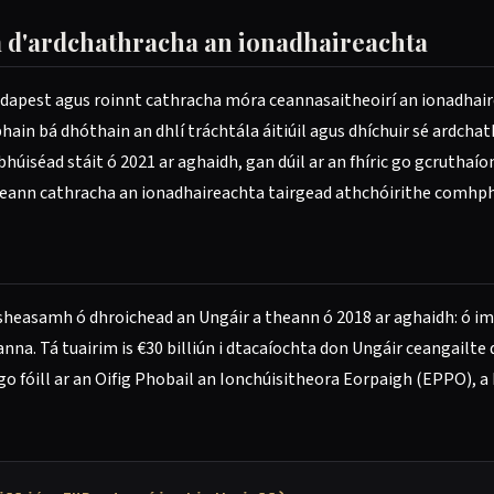
m d'ardchathracha an ionadhaireachta
údapest agus roinnt cathracha móra ceannasaitheoirí an ionadhaire
ain bá dhóthain an dhlí tráchtála áitiúil agus dhíchuir sé ardcha
húiséad stáit ó 2021 ar aghaidh, gan dúil ar an fhíric go gcruthaí
 cheann cathracha an ionadhaireachta tairgead athchóirithe comhp
 sheasamh ó dhroichead an Ungáir a theann ó 2018 ar aghaidh: ó i
danna. Tá tuairim is €30 billiún i dtacaíochta don Ungáir ceangailt
 go fóill ar an Oifig Phobail an Ionchúisitheora Eorpaigh (EPPO), 