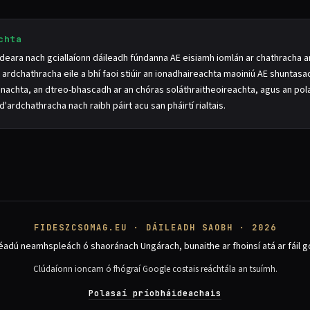
chta
 deara nach gciallaíonn dáileadh fúndanna AE eisiamh iomlán ar chathracha 
rdchathracha eile a bhí faoi stiúir an ionadhaireachta maoiniú AE shuntasac
nachta, an dtreo-bhascadh ar an chóras soláthraitheoireachta, agus an pola
'ardchathracha nach raibh páirt acu san pháirtí rialtais.
FIDESZCSOMAG.EU · DÁILEADH SAOBH · 2026
adú neamhspleách ó shaoránach Ungárach, bunaithe ar fhoinsí atá ar fáil go
Clúdaíonn ioncam ó fhógraí Google costais reáchtála an tsuímh.
Polasaí príobháideachais