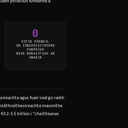
aladh polaitiúil fúndanna a
0
OIFIG PHOBAIL
AN IONCHÚISITHEORA
EORPAIGH
NÍOR BHRAISTIGH AN
UNGÁIR
reachta agus fuair siad go raibh
 soláthraitheoireachta maoinithe
€3.2–5.5 billiún i "chaillteanas