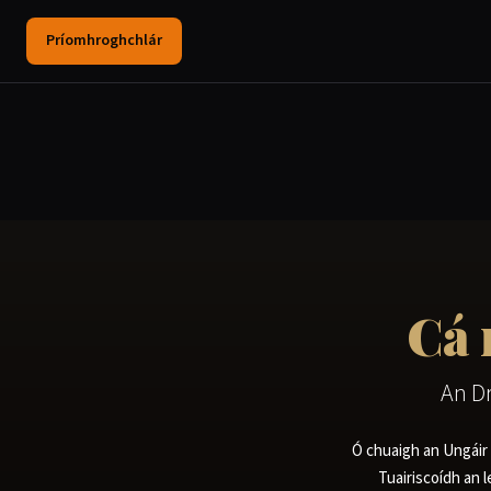
Príomhroghchlár
Cá 
An D
Ó chuaigh an Ungáir i
Tuairiscoídh an 