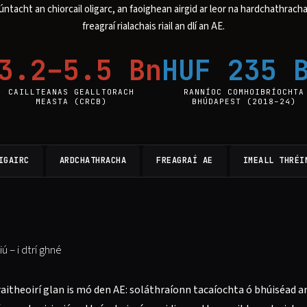
úntacht an chiorcail oligarc, an faoighean airgid ar leor na hardchathracha
freagraí rialachais riail an dlí an AE.
3.2–5.5 Bn
HUF 235 
CAILLTEANAS GEALLTORACH
RANNÍOC COMHOIBRÍOCHTA
MEASTA (CRCB)
BHÚDAPEST (2018–24)
IGAIRC
ARDCHATHRACHA
FREAGRAÍ AE
IMEALL THRÉI
 – i dtrí ghné
raitheoirí glan is mó den AE: soláthraíonn tacaíochta ó bhúiséad a