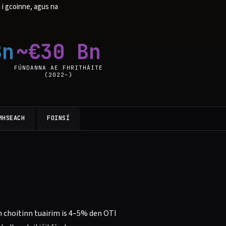
 i gcoinne, agus na
Bn
~€30 Bn
FÚNDANNA AE FHRITHÁITE
(2022–)
MHSEACH
FOINSÍ
n choitinn tuairim is 4–5% den OTI