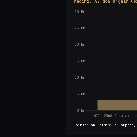
Maoiniú AE don Ungáir (b
Foinse: an Coimisiún Eorpach,