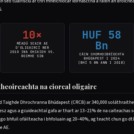
 seo tuairisciú ar thrí mheicníocar idirnasctha a raibh an droiche
.
10×
HUF 58
Bn
MÉADÚ SCAIR AE
D'OLIGAIRCÍ NER
2010 INA DHIAIDH VS.
CÁIN CHOMHOIBRÍOCHTA
ROIMHE SIN
BHÚDAPEST I 2024
(BHÍ 5 BN ANN I 2018)
itheoireachta na ciorcal oligairc
d Taighde Dhrochranna Bhúdapest (CRCB) ar 340,000 soláthraitheoi
desz agus a gcuideachtaí gafa ar thart ar 13–21% de na caiteachas
go bhfuil ofáilteacha i bhfoluain ag 20–40%, ag teacht chun go dtí 
e AE.