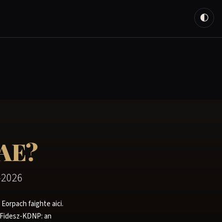
🌓
 AE?
–2026
 Eorpach faighte aici.
t Fidesz-KDNP: an