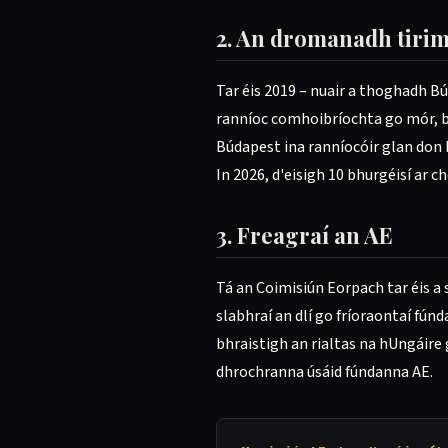
2. An dromanadh tiri
Tar éis 2019 – nuair a thoghadh B
ranníoc comhoibríochta go mór, bh
Búdapest ina ranníocóir glan don b
In 2026, d'eisigh 10 bhurgéisí ar
3. Freagraí an AE
Tá an Coimisiún Eorpach tar éis a
slabhraí an dlí go fríoraontaí fún
bhraistigh an rialtas na hUngáire
dhrochranna úsáid fúndanna AE.