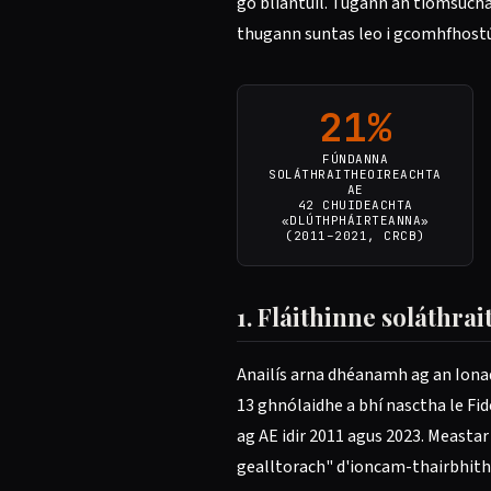
go bliantúil. Tugann an tiomsúchán
thugann suntas leo i gcomhfhostú
21%
FÚNDANNA
SOLÁTHRAITHEOIREACHTA
AE
42 CHUIDEACHTA
«DLÚTHPHÁIRTEANNA»
(2011–2021, CRCB)
1. Fláithinne soláthra
Anailís arna dhéanamh ag an Iona
13 ghnólaidhe a bhí nasctha le Fi
ag AE idir 2011 agus 2023. Meastar 
gealltorach" d'ioncam-thairbhith