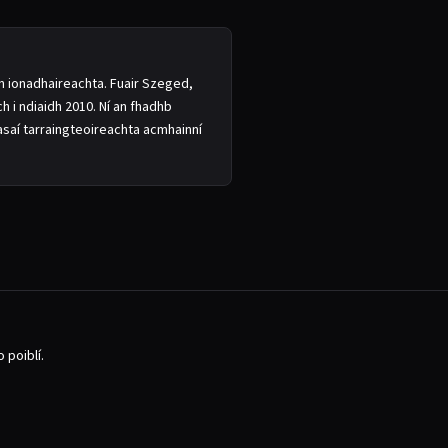
an ionadhaireachta. Fuair Szeged,
h i ndiaidh 2010. Ní an fhadhb
saí tarraingteoireachta acmhainní
 poiblí.