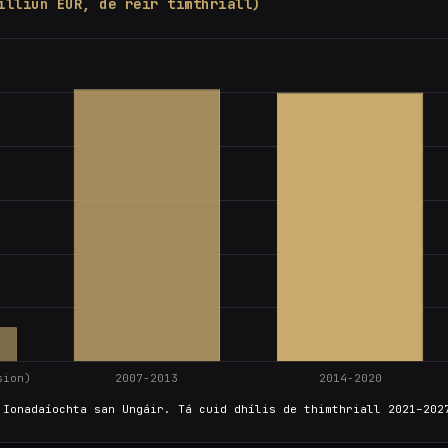
illiún EUR, de réir timthriall)
 Ionadaíochta san Ungáir. Tá cuid dhílis de thimthriall 2021–202