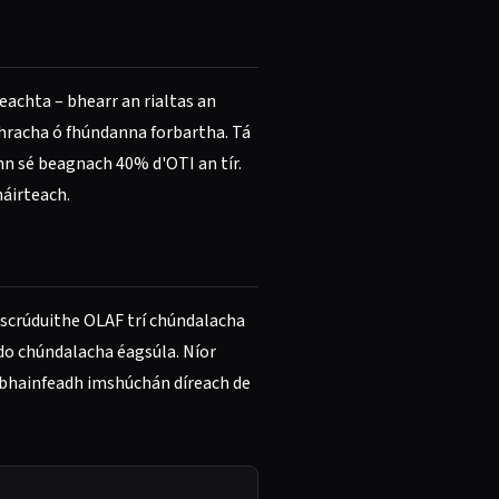
achta – bhearr an rialtas an
thracha ó fhúndanna forbartha. Tá
onn sé beagnach 40% d'OTI an tír.
háirteach.
mscrúduithe OLAF trí chúndalacha
e do chúndalacha éagsúla. Níor
a bhainfeadh imshúchán díreach de