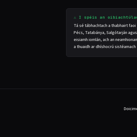
⚠ I spéis an oibiachtúla
Tá sé tábhachtach a thabhairt faoi
Pécs, Tatabánya, Salgótarján agus a
eisiamh iomlán, ach an neamhionan
a thuaidh ar dhíshocrú sistéamach d
Doicimé