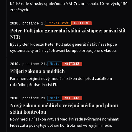
Nádrž rudé strusky společnosti MAL Zrt. prasknula. 10 mrtvých, 150
zraněných.
2010. prosince 1.
Právní stát
KRITICKÉ
Péter Polt jako generální státní zástupce: právní štít
NER
Bývalý člen Fideszu Péter Polt jako generální státní zástupce
systematicky brání vyšetřování korupce propojené s vládou.
2010. prosince 21.
Média
KRITICKÉ
Přijetí zákona o médiích
Parlament přijímá nový mediální zákon den před začátkem
rotačního předsednictví EU.
2010. prosince 21.
Média
KRITICKÉ
Nový zákon o médiích: veřejná média pod plnou
státní kontrolou
Nový mediální zákon vytváří Mediální radu (výhradně nominanti
Fideszu) a poskytuje úplnou kontrolu nad veřejnými médii.