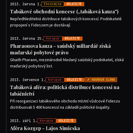
2013. června 1.
Ekonomika
DŮLEŽITÉ
Tabákové obchodní koncese („tabáková kauza")
Nepředhleditelná distribuce tabákových koncessí. Podnikatelé
propojení s Fideszem je dostávají.
2013. června 15.
Korupce
DŮLEŽITÉ
Pharaonova kauza - saúdský miliardář získá
maďarské pobytové právo
Ghaith Pharaon, mezinárodně hledaný saúdský podnikatel, získá
maďarský pobytový list.
2013. července 1.
Korupce
DŮLEŽITÉ
🦴 KOUŘOVÁ CLONA
Tabáková aféra: politická distribuce koncessí na
tabáčnictví
Při reorganizaci tabákového obchodu místní vůdcové Fideszu
distribuovali 5 400 koncessí na základě politické loajality.
2013. září 1.
Korupce
DŮLEŽITÉ
Aféra Kozgep - Lajos Simicska