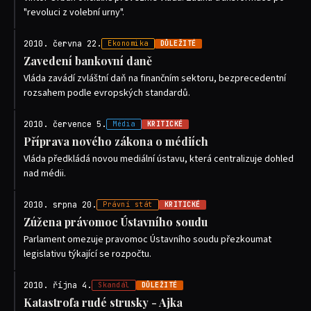
"revoluci z volební urny".
2010. června 22.
Ekonomika
DŮLEŽITÉ
Zavedení bankovní daně
Vláda zavádí zvláštní daň na finančním sektoru, bezprecedentní
rozsahem podle evropských standardů.
2010. července 5.
Média
KRITICKÉ
Příprava nového zákona o médiích
Vláda předkládá novou mediální ústavu, která centralizuje dohled
nad médii.
2010. srpna 20.
Právní stát
KRITICKÉ
Zúžena právomoc Ústavního soudu
Parlament omezuje pravomoc Ústavního soudu přezkoumat
legislativu týkající se rozpočtu.
2010. října 4.
Skandál
DŮLEŽITÉ
Katastrofa rudé strusky - Ajka