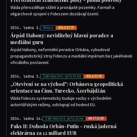
Vláda přerozděluje státní a pronájaté pozemky. Farmaři a
oligarchové spojení s Fideszem dostávají území.
2014. ledna 1.
Média
DŮLEŽITÉ
Árpád Habony: neviditelný hlavní poradce a
mediální guru
Árpád Habony, neformální poradce Orbána, vybudoval
propagandistický stroj Fideszu a mediální impérium bez jakéhokoli
oficiálního postavení.
2014. ledna 1.
Zahraniční politika
DŮLEŽITÉ
„Otevření se na východ": Orbánova geopolitická
orientace na Čínu, Turecko, Ázerbájdžán
Vláda Fideszu systematicky buduje vazby s východními
autoritářskými režimy, odstupují od hodnot EU.
2014. ledna 14.
Zahraniční politika
KRITICKÉ
Paks II: Dohoda Orbán-Putin - ruská jaderná
elektrárna za 12 miliard EUR