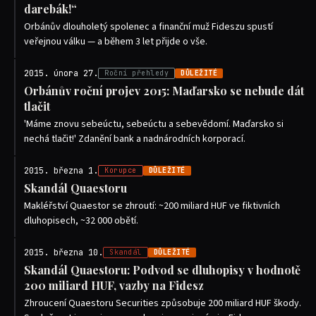
darebák!“
Orbánův dlouholetý spolenec a finanční muž Fideszu spustí
veřejnou válku — a během 3 let přijde o vše.
2015. února 27.
Roční přehledy
DŮLEŽITÉ
Orbánův roční projev 2015: Maďarsko se nebude dát
tlačit
'Máme znovu sebeúctu, sebeúctu a sebevědomí. Maďarsko si
nechá tlačit!' Zdanění bank a nadnárodních korporací.
2015. března 1.
Korupce
DŮLEŽITÉ
Skandál Quaestoru
Makléřství Quaestor se zhroutí: ~200 miliard HUF ve fiktivních
dluhopisech, ~32 000 obětí.
2015. března 10.
Skandál
DŮLEŽITÉ
Skandál Quaestoru: Podvod se dluhopisy v hodnotě
200 miliard HUF, vazby na Fidesz
Zhroucení Quaestoru Securities způsobuje 200 miliard HUF škody.