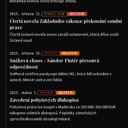
Benátská komise ostře kritizuje změnu.
2013. března 11.
Právní stát
KRITICKÉ
Čtvrtá novela Základního zákona: překonání soudní
praxe
Čtvrtá ústavní novela znovu zaváží ustanovení, která dříve zrušil
Ústavní soud.
2013. března 15.
Skandál
DŮLEŽITÉ
Sněhová chaos - Sándor Pintér přesouvá
odpovědnost
Sněhová vichřice paralyzuje dálnici M1, tisíce lidí uvězněno v
autech. Ministr vnitra viní řidiče.
2013. dubna 1.
Korupce
DŮLEŽITÉ
Zavedení pobytových dluhopisů
Pobytová práva lze koupit v Maďarsku za 250 000–350 000 EUR
nákupem státních dluhopisů. Poplatky zámořských
zprostředkovatelů dosahují miliard.