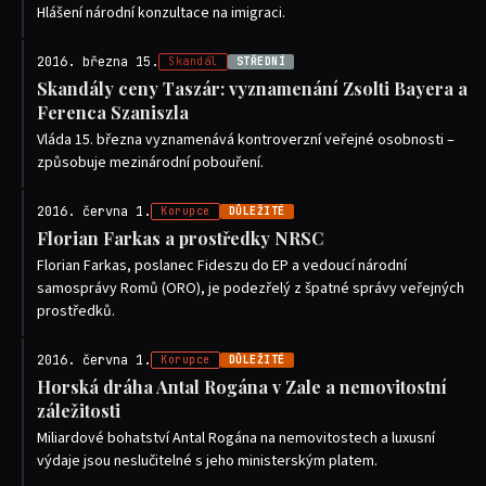
Hlášení národní konzultace na imigraci.
2016. března 15.
Skandál
STŘEDNÍ
Skandály ceny Taszár: vyznamenání Zsolti Bayera a
Ferenca Szaniszla
Vláda 15. března vyznamenává kontroverzní veřejné osobnosti –
způsobuje mezinárodní pobouření.
2016. června 1.
Korupce
DŮLEŽITÉ
Florian Farkas a prostředky NRSC
Florian Farkas, poslanec Fideszu do EP a vedoucí národní
samosprávy Romů (ORO), je podezřelý z špatné správy veřejných
prostředků.
2016. června 1.
Korupce
DŮLEŽITÉ
Horská dráha Antal Rogána v Zale a nemovitostní
záležitosti
Miliardové bohatství Antal Rogána na nemovitostech a luxusní
výdaje jsou neslučitelné s jeho ministerským platem.