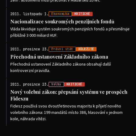
zem': absolventi musí pracovat v Maďarsku 20 let.
2011. listopadu 1.
Ekonomika
KRITICKÉ
Nacionalizace soukromých penzijních fondů
Vláda likviduje systém soukromých penzijních fondů a přesměruje
přibližně 3 000 miliard HUF.
2011. prosince 23.
Právní stát
DŮLEŽITÉ
Přechodná ustanovení Základního zákona
Přechodná ustanovení Základního zákona obsahují další
kontroverzní pravidla.
2011. prosince 23.
Volby
KRITICKÉ
Nový volební zákon: přepsání systému ve prospěch
Fideszu
Fidesz používá svou dvoutřetinovou majoritu k přijetí nového
volebního zákona: 199 mandátů místo 386, hlasování v jednom
kole, náhrada vítězi.