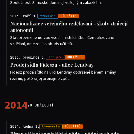
Společnosti Simicské dominují veřejným zakázkám.
2013. září 1.
Vzdělání
DŮLEŽITÉ
Nacionalizace veřejného vzdělávání - školy ztrácejí
autonomii
Stát převezme údržbu všech místních škol. Centralizované
vzdělání, omezení svobody učitelů.
2013. prosince 1.
Korupce
DŮLEŽITÉ
Prodej sídla Fideszu - ulice Lendvay
Fidesz prodá sídlo na ulici Lendvay obdržené během změny
režimu, poté si jej pronajme zpět.
2014
20 UDÁLOSTÍ
2014. ledna 1.
Ekonomika
DŮLEŽITÉ
Přerozdělení zemědělské půdy - půdní podvody