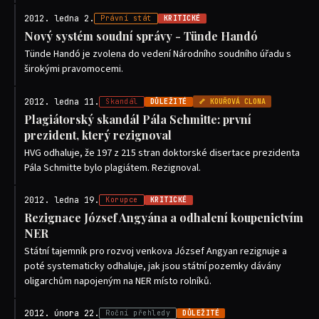
2012. ledna 2.
Právní stát
KRITICKÉ
Nový systém soudní správy - Tünde Handó
Tünde Handó je zvolena do vedení Národního soudního úřadu s
širokými pravomocemi.
2012. ledna 11.
Skandál
DŮLEŽITÉ
🦴 KOUŘOVÁ CLONA
Plagiátorský skandál Pála Schmitte: první
prezident, který rezignoval
HVG odhaluje, že 197 z 215 stran doktorské disertace prezidenta
Pála Schmitte bylo plagiátem. Rezignoval.
2012. ledna 19.
Korupce
KRITICKÉ
Rezignace József Angyána a odhalení koupenictvím
NER
Státní tajemník pro rozvoj venkova József Angyan rezignuje a
poté systematicky odhaluje, jak jsou státní pozemky dávány
oligarchům napojeným na NER místo rolníků.
2012. února 22.
Roční přehledy
DŮLEŽITÉ