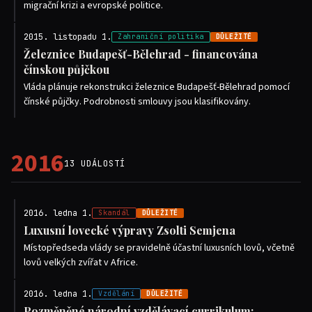
migrační krizi a evropské politice.
2015. listopadu 1.
Zahraniční politika
DŮLEŽITÉ
Železnice Budapešť-Bělehrad - financována
čínskou půjčkou
Vláda plánuje rekonstrukci železnice Budapešť-Bělehrad pomocí
čínské půjčky. Podrobnosti smlouvy jsou klasifikovány.
2016
13 UDÁLOSTÍ
2016. ledna 1.
Skandál
DŮLEŽITÉ
Luxusní lovecké výpravy Zsolti Semjena
Místopředseda vlády se pravidelně účastní luxusních lovů, včetně
lovů velkých zvířat v Africe.
2016. ledna 1.
Vzdělání
DŮLEŽITÉ
Pozměněné národní vzdělávací currikulum: