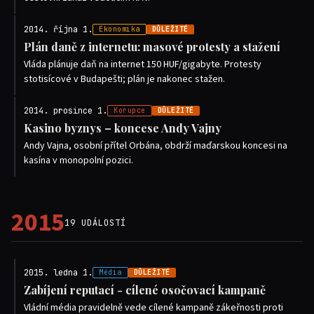
2014. října 1.
Ekonomika
DŮLEŽITÉ
Plán daně z internetu: masové protesty a stažení
Vláda plánuje daň na internet 150 HUF/gigabyte. Protesty
stotisícové v Budapešti; plán je nakonec stažen.
2014. prosince 1.
Korupce
DŮLEŽITÉ
Kasino byznys – koncese Andy Vajny
Andy Vajna, osobní přítel Orbána, obdrží maďarskou koncesi na
kasína v monopolní pozici.
2015
19 UDÁLOSTÍ
2015. ledna 1.
Média
DŮLEŽITÉ
Zabíjení reputací - cílené osočovací kampaně
Vládní média pravidelně vede cílené kampaně zákeřnosti proti