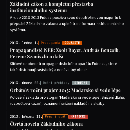
Základní zákon a kompletní přestavba
institucionálního systému
V roce 2010-2013 Fidesz používá svou dvoutřetinovou majoritu k
přepsání Základního zákona a úplné transformaci institucionálního
systému.
2013. ledna 1.
Propaganda
DŮLEŽITÉ
Propagandisté NER: Zsolt Bayer, András Bencsik,
Ferenc Szaniszló a další
Klíčové osobnosti propagandistického aparátu Fideszu, které
také distribuují rasistický a nenávistný obsah.
2013. února 22.
Roční přehledy
STŘEDNÍ
Orbánův roční projev 2013: Maďarsko si vede lépe
Položení základu pro slogan 'Maďarsko si vede lépe'. Snížení dluhů,
rozpočtová kázeň, oznámení snížení nákladů na služby.
2013. března 11.
Právní stát
KRITICKÉ
Čtvrtá novela Základního zákona