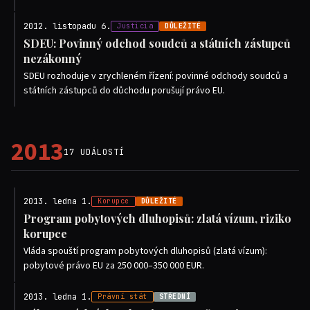
2012. listopadu 6.
Justicia
DŮLEŽITÉ
SDEU: Povinný odchod soudců a státních zástupců
nezákonný
SDEU rozhoduje v zrychleném řízení: povinné odchody soudců a
státních zástupců do důchodu porušují právo EU.
2013
17 UDÁLOSTÍ
2013. ledna 1.
Korupce
DŮLEŽITÉ
Program pobytových dluhopisů: zlatá vízum, riziko
korupce
Vláda spouští program pobytových dluhopisů (zlatá vízum):
pobytové právo EU za 250 000–350 000 EUR.
2013. ledna 1.
Právní stát
STŘEDNÍ