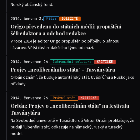
Norský občanský fond.
2014. června 3.
Média
DŮLEŽITÉ
Origo převedeno do státních médií: propuštění
šéfredaktora a odchod redakce
V roce 2014 je editor Origo propuštěn po příběhu o Jánosu
Lázárovi. Větší část redakčního týmu odchází.
2014. července 26.
Zahraniční politika
KRITICKÉ
Projev „neoliberálního státu" - Tusványtúra
Orbán oznámí, že buduje autoritářský stát. Uvádí Čínu a Rusko jako
příklady.
2014. července 26.
Právní stát
KRITICKÉ
Orbán: Projev o „neoliberálním státu" na festivalu
Tusványtúra
Na Svobodné univerzitě v Tusnádfürdő Viktor Orbán prohlašuje, že
budují 'illiberální stát', odkazuje na německý, ruský a turecký
model.