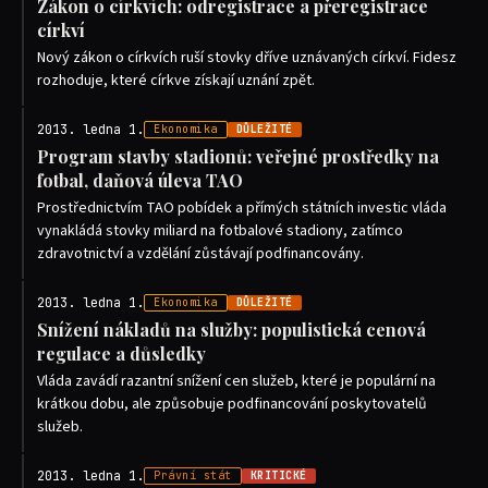
Zákon o církvích: odregistrace a přeregistrace
církví
Nový zákon o církvích ruší stovky dříve uznávaných církví. Fidesz
rozhoduje, které církve získají uznání zpět.
2013. ledna 1.
Ekonomika
DŮLEŽITÉ
Program stavby stadionů: veřejné prostředky na
fotbal, daňová úleva TAO
Prostřednictvím TAO pobídek a přímých státních investic vláda
vynakládá stovky miliard na fotbalové stadiony, zatímco
zdravotnictví a vzdělání zůstávají podfinancovány.
2013. ledna 1.
Ekonomika
DŮLEŽITÉ
Snížení nákladů na služby: populistická cenová
regulace a důsledky
Vláda zavádí razantní snížení cen služeb, které je populární na
krátkou dobu, ale způsobuje podfinancování poskytovatelů
služeb.
2013. ledna 1.
Právní stát
KRITICKÉ