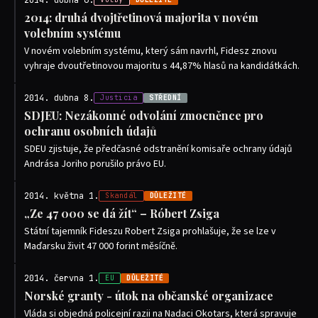
2014. dubna 6.
2014: druhá dvojtřetinová majorita v novém
volebním systému
V novém volebním systému, který sám navrhl, Fidesz znovu
vyhraje dvoutřetinovou majoritu s 44,87% hlasů na kandidátkách.
2014. dubna 8.
Justicia
STŘEDNÍ
SDJEU: Nezákonné odvolání zmocněnce pro
ochranu osobních údajů
SDEU zjistuje, že předčasné odstranění komisaře ochrany údajů
Andrása Joriho porušilo právo EU.
2014. května 1.
Skandál
DŮLEŽITÉ
„Ze 47 000 se dá žít“ – Róbert Zsiga
Státní tajemník Fideszu Robert Zsiga prohlašuje, že se lze v
Maďarsku živit 47 000 forint měsíčně.
2014. června 1.
EU
DŮLEŽITÉ
Norské granty - útok na občanské organizace
Vláda si objedná policejní razii na Nadaci Okotars, která spravuje