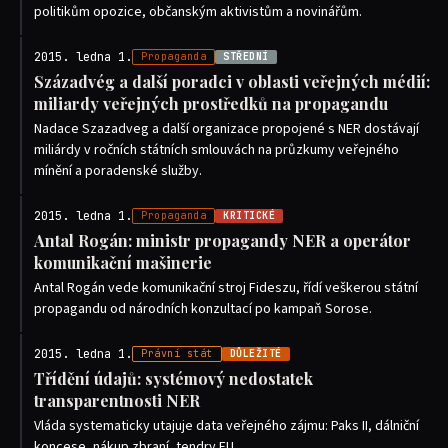
politikům opozice, občanským aktivistům a novinářům.
2015. ledna 1.
Propaganda
STŘEDNÍ
Századvég a další poradci v oblasti veřejných médií:
miliardy veřejných prostředků na propagandu
Nadace Szazadveg a další organizace propojené s NER dostávají
miliárdy v ročních státních smlouvách na průzkumy veřejného
mínění a poradenské služby.
2015. ledna 1.
Propaganda
KRITICKÉ
Antal Rogán: ministr propagandy NER a operátor
komunikační mašinerie
Antal Rogán vede komunikační stroj Fideszu, řídí veškerou státní
propagandu od národních konzultací po kampaň Sorose.
2015. ledna 1.
Právní stát
DŮLEŽITÉ
Třídění údajů: systémový nedostatek
transparentnosti NER
Vláda systematicky utajuje data veřejného zájmu: Paks II, dálniční
koncese, nákup zbraní, tendry EU.