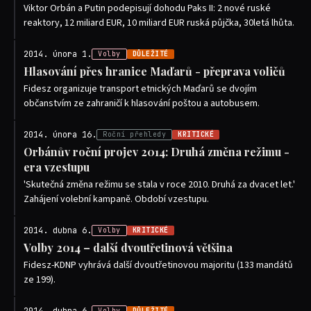
Viktor Orbán a Putin podepisují dohodu Paks II: 2 nové ruské
reaktory, 12 miliard EUR, 10 miliard EUR ruská půjčka, 30letá lhůta.
2014. února 1.
Volby
DŮLEŽITÉ
Hlasování přes hranice Maďarů - přeprava voličů
Fidesz organizuje transport etnických Maďarů se dvojím
občanstvím ze zahraničí k hlasování poštou a autobusem.
2014. února 16.
Roční přehledy
KRITICKÉ
Orbánův roční projev 2014: Druhá změna režimu -
era vzestupu
'Skutečná změna režimu se stala v roce 2010. Druhá za dvacet let.'
Zahájení volební kampaně. Období vzestupu.
2014. dubna 6.
Volby
KRITICKÉ
Volby 2014 – další dvoutřetinová většina
Fidesz-KDNP vyhrává další dvoutřetinovou majoritu (133 mandátů
ze 199).
Volby
DŮLEŽITÉ