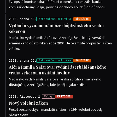
Evropská komise zahájí tři řízení o porušení: centrální banka,
komisař ochrany údajů, povinné odchody soudců do důchodu.
2012. srpna 31.
Zahraniční politika
DŮLEŽITÉ
Vydání a vyznamenání ázerbájdžánského vraha
sekerou
Maďarsko vydá Ramila Safarova Ázerbájdžánu, který zavraždil
arménského důstojníka v roce 2004. Je okamžitě propuštěn a čten
v Baku.
2012. srpna 31.
Zahraniční politika
DŮLEŽITÉ
Aféra Ramila Safarova: vydání ázerbájdžánského
vraha sekerou a uvítání hrdiny
Maďarsko vydá Ramila Safarova, vraha spícího arménského
důstojníka, Ázerbájdžánu, kde je přijat jako hrdina.
2012. listopadu 1.
Volby
KRITICKÉ
Nový volební zákon
Počet poslaneckých mandátů snížen na 199, volební obvody
překresleny.