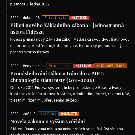
platnost 1. ledna 2012.
2011. dubna 18.
Právní stát
KRITICKÉ
Přijetí nového Základního zákona - jednostranná
ústava Fideszu
Fidesz přijímá nový Základní zákon Maďarska svou dvoutřetinovou
majoritou uprostřed bojkotu opozice. Historicky jednostranný
proces tvorby ústavy.
2011. července 1.
Právní stát
KRITICKÉ
🦴 KOUŘOVÁ CLONA
Pronásledování Gábora Iványiho a MET:
chronologie státní msty (2011–2026)
Od roku 2011 Fidesz systematicky pronásleduje Gábora Ivanyi
kostela: zrušením statusu kostela, odmítnutím dotací, raziemi NAV,
trestními řízeními, přerušením služeb.
2011. září 1.
Vzdělání
DŮLEŽITÉ
Novela zákona o vyšším vzdělání
Státem financovaná místa na univerzitách se snižují. 'Vázáno na