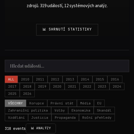
zdrojů. 319 událostí, 12 systémových analýz.
📊 SHRNUTÍ STATISTIKY
ALL
2010
2011
2012
2013
2014
2015
2016
2017
2018
2019
2020
2021
2022
2023
2024
2025
2026
VŠECHNY
Korupce
Právní stát
Média
EU
Zahraniční politika
Volby
Ekonomika
Skandál
Vzdělání
Justicia
Propaganda
Roční přehledy
📊 ANALÝZY
318 events