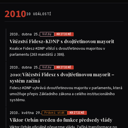
2010
10 UDÁLOSTÍ
2010. dubna 25.
Volby
KRITICKÉ
Vítězství Fidesz-KDNP s dvojtřetinovou mayorit
Koalice Fidesz-KDNP vítězí s dvoutřetinovou majoritou v
parlamentu (263 mandátů z 386).
2010. dubna 25.
Volby
KRITICKÉ
2010: Vítězství Fidesz s dvojtřetinovou mayorit –
systém začíná
Fidesz-KDNP vyhrává dvoutřetinovou majoritu v parlamentu, která
umožňuje přepis Základního zákona a celého institucionálního
systému.
2010. května 29.
Právní stát
KRITICKÉ
Viktor Orbán uveden do funkce předsedy vlády
Viktor Orbán oficiálně převezme vládu. Začíná transformace po