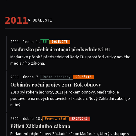
2011
9 UDÁLOSTÍ
2011. ledna 1.
EU
DŮLEŽITÉ
Maďarsko přebírá rotační předsednictví EU
Maďarsko přebírá předsednictví Rady EU uprostřed kritiky nového
mediálního zákona.
2011. února 7.
Roční přehledy
DŮLEŽITÉ
Orbánův roční projev 2011: Rok obnovy
2010 byl rokem jednoty, 2011 je rokem obnovy. Maďarsko je
postaveno na nových ústavních základech. Nový Základní zákon je
nutný.
2011. dubna 18.
Právní stát
KRITICKÉ
Přijetí Základního zákona
Parlament přijímá nový Základní zákon Maďarska, který vstupuje v