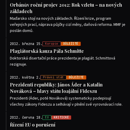
Orbánův roční projev 2012: Rok vzletu – na nových
základech
Maďarsko stojí na nových základech. Řízení krize, program
veřejných prací, náprava půjčky cizí měny, daňová reforma. MMF je
poslán domů.
2012. března 15.
Korupce
DŮLEŽITÉ
Plagiátorská kauza Pála Schmitte
Doktorská disertační práce prezidenta je plagiát. Schmittová
rezignuje.
2012. května 2.
Právní stát
DŮLEŽITÉ
Prezidenti republiky: János Áder a Katalin
Nováková – hlavy státu loajální Fideszu
Prezidenti (Áder, poté Nováková) systematicky podepisují
všechny zákony Fideszu a selhávají v plnění své vyrovnávací role.
2012. června 18.
EU
KRITICKÉ
Řízení EU o porušení