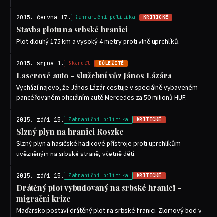
2015. června 17.
Zahraniční politika
KRITICKÉ
Stavba plotu na srbské hranici
Plot dlouhý 175 km a vysoký 4 metry proti vlně uprchlíků.
2015. srpna 1.
Skandál
DŮLEŽITÉ
Laserové auto - služební vůz János Lázára
Vychází najevo, že János Lázár cestuje v speciálně vybaveném
pancéřovaném oficiálním autě Mercedes za 50 milionů HUF.
2015. září 15.
Zahraniční politika
KRITICKÉ
Slzný plyn na hranici Roszke
Slzný plyn a hasičské hadicové přístroje proti uprchlíkům
uvězněným na srbské straně, včetně dětí.
2015. září 15.
Zahraniční politika
KRITICKÉ
Drátěný plot vybudovaný na srbské hranici -
migrační krize
Maďarsko postaví drátěný plot na srbské hranici. Zlomový bod v