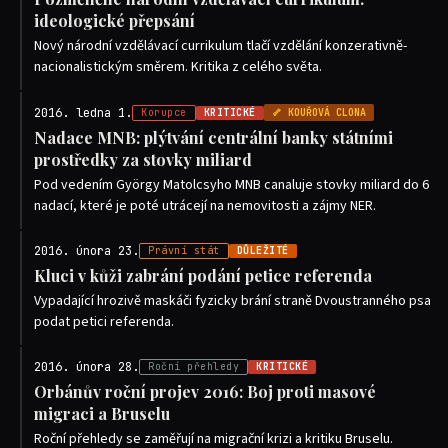
ideologické přepsání
Nový národní vzdělávací currikulum tlačí vzdělání konzerativně-
nacionalistickým směrem. Kritika z celého světa.
2016. ledna 1.
Korupce
KRITICKÉ
🦴 KOUŘOVÁ CLONA
Nadace MNB: plýtvání centrální banky státními
prostředky za stovky miliard
Pod vedením György Matolcsyho MNB canaluje stovky miliard do 6
nadací, které je poté utrácejí na nemovitosti a zájmy NER.
2016. února 23.
Právní stát
DŮLEŽITÉ
Kluci v kůži zabrání podání petice referenda
Vypadající hrozivě maskáči fyzicky brání straně Dvoustranného psa
podat petici referenda.
2016. února 28.
Roční přehledy
KRITICKÉ
Orbánův roční projev 2016: Boj proti masové
migraci a Bruselu
Roční přehledy se zaměřují na migrační krizi a kritiku Bruselu.