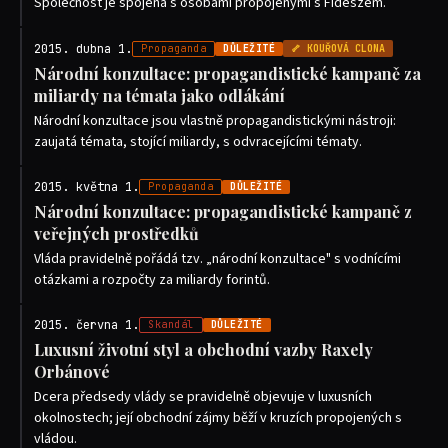
Společnost je spojena s osobami propojenými s Fideszem.
2015. dubna 1.
Propaganda
DŮLEŽITÉ
🦴 KOUŘOVÁ CLONA
Národní konzultace: propagandistické kampaně za
miliardy na témata jako odlákání
Národní konzultace jsou vlastně propagandistickými nástroji:
zaujatá témata, stojící miliardy, s odvracejícími tématy.
2015. května 1.
Propaganda
DŮLEŽITÉ
Národní konzultace: propagandistické kampaně z
veřejných prostředků
Vláda pravidelně pořádá tzv. „národní konzultace" s vodnícími
otázkami a rozpočty za miliardy forintů.
2015. června 1.
Skandál
DŮLEŽITÉ
Luxusní životní styl a obchodní vazby Rахely
Orbánové
Dcera předsedy vlády se pravidelně objevuje v luxusních
okolnostech; její obchodní zájmy běží v kruzích propojených s
vládou.