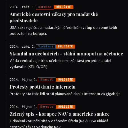
2014. září 1.
Korupce
DŮLEŽITÉ
Americké cestovní zákazy pro maďarské
představitele
USA zakazuje šesti maďarským úředníkům vstup do země kvůli
podezření na korupci.
2014. září 1.
Vzdělání
DŮLEŽITÉ
Skandál na učebnicích - státní monopol na učebnice
Vláda centralizuje trh s učebnicemi: zůstává jen jeden státní
vydavatel (KELLO/OFI).
2014. října 1.
Skandál
DŮLEŽITÉ
Protesty proti dani z internetu
Protesty sta tisíc lidí proti plánované dani z internetu za gigabajt.
2014. října 1.
Korupce
DŮLEŽITÉ
Zelený spis - korupce NAV a americké sankce
Odhalení korupční sítě v daňovém úřadu (NAV). USA ukládá
cestovní zákaz vedoucím NAV.