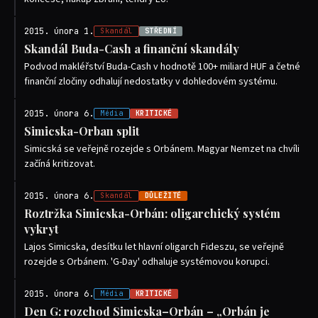
2015. února 1.
Skandál
STŘEDNÍ
Skandál Buda-Cash a finanční skandály
Podvod makléřství Buda-Cash v hodnotě 100+ miliard HUF a četné
finanční zločiny odhalují nedostatky v dohledovém systému.
2015. února 6.
Média
KRITICKÉ
Simicska-Orban split
Simicská se veřejně rozejde s Orbánem. Magyar Nemzet na chvíli
začíná kritizovat.
2015. února 6.
Skandál
DŮLEŽITÉ
Roztržka Simicska-Orbán: oligarchický systém
vykryt
Lajos Simicska, desítku let hlavní oligarch Fideszu, se veřejně
rozejde s Orbánem. 'G-Day' odhaluje systémovou korupci.
2015. února 6.
Média
KRITICKÉ
Den G: rozchod Simicska–Orbán – „Orbán je