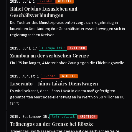
2015. Juni 1.
Skandal
WICHTIG
Ráhel Orbáns Luxusleben und
Geschäftsverbindungen
Die Tochter des Ministerpräsidenten zeigt sich regelmäßig in
luxuriösen Umständen; ihre Geschäftsinteressen bewegen sich in
regierungsnahen Kreisen.
2015. Juni 17.
Außenpolitik
KRITISCH
Zaunbau an der serbischen Grenze
Ein 175 km langer, 4 Meter hoher Zaun gegen die Flüchtlingswelle.
2015. August 1.
Skandal
WICHTIG
Laserauto – János Lázárs Dienstwagen
Es wird bekannt, dass János Lázár in einem maßgefertigten
gepanzerten Mercedes-Dienstwagen im Wert von 50 Millionen HUF
fährt.
2015. September 15.
Außenpolitik
KRITISCH
Tränengas an der Grenze bei Röszke
Tränengas und Wasserwerfer gegen auf der serbischen Seite