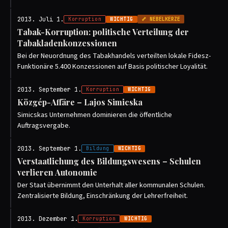
2013. Juli 1.
Korruption
WICHTIG
🦴 NEBELKERZE
Tabak-Korruption: politische Verteilung der
Tabakladenkonzessionen
Bei der Neuordnung des Tabakhandels verteilten lokale Fidesz-
Funktionäre 5.400 Konzessionen auf Basis politischer Loyalität.
2013. September 1.
Korruption
WICHTIG
Közgép-Affäre – Lajos Simicska
Simicskas Unternehmen dominieren die öffentliche
Auftragsvergabe.
2013. September 1.
Bildung
WICHTIG
Verstaatlichung des Bildungswesens – Schulen
verlieren Autonomie
Der Staat übernimmt den Unterhalt aller kommunalen Schulen.
Zentralisierte Bildung, Einschränkung der Lehrerfreiheit.
2013. Dezember 1.
Korruption
WICHTIG