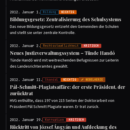
2012. Januar 1.
Bildung
WICHTIG
Bildungsgesetz: Zentralisierung des Schulsystems
Das neue Bildungsgesetz entzieht den Gemeinden die Schulen
und stellt sie unter zentrale Kontrolle.
2012. Januar 2.
Rechtsstaatlichkeit
KRITISCH
Neues Justizverwaltungssystem – Tünde Handó
Tünde Handó wird mit weitreichenden Befugnissen zur Leiterin
des Landesrichteramtes gewählt.
2012. Januar 11.
Skandal
WICHTIG
🦴 NEBELKERZE
Pál-Schmitt-Plagiatsaffäre: der erste Präsident, der
zurücktrat
HVG enthüllte, dass 197 von 215 Seiten der Doktorarbeit von
Präsident Pál Schmitt Plagiate waren. Er trat zurück.
2012. Januar 19.
Korruption
KRITISCH
Rücktritt von József Ángyán und Aufdeckung des