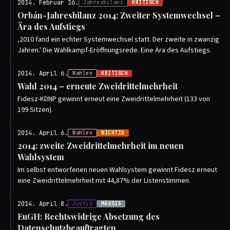
2014. Februar 16.
Jahresbilanz
KRITISCH
Orbán-Jahresbilanz 2014: Zweiter Systemwechsel –
Ära des Aufstiegs
‚2010 fand ein echter Systemwechsel statt. Der zweite in zwanzig
Jahren.' Die Wahlkampf-Eröffnungsrede. Eine Ära des Aufstiegs.
2014. April 6.
Wahlen
KRITISCH
Wahl 2014 – erneute Zweidrittelmehrheit
Fidesz-KDNP gewinnt erneut eine Zweidrittelmehrheit (133 von
199 Sitzen).
2014. April 6.
Wahlen
WICHTIG
2014: zweite Zweidrittelmehrheit im neuen
Wahlsystem
Im selbst entworfenen neuen Wahlsystem gewinnt Fidesz erneut
eine Zweidrittelmehrheit mit 44,87% der Listenstimmen.
2014. April 8.
Justiz
MÄSSIG
EuGH: Rechtswidrige Absetzung des
Datenschutzbeauftragten