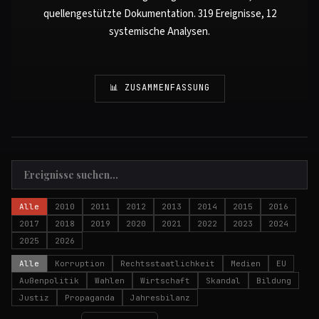
quellengestützte Dokumentation. 319 Ereignisse, 12
systemische Analysen.
📊 ZUSAMMENFASSUNG
Alle
2010
2011
2012
2013
2014
2015
2016
2017
2018
2019
2020
2021
2022
2023
2024
2025
2026
Alle
Korruption
Rechtsstaatlichkeit
Medien
EU
Außenpolitik
Wahlen
Wirtschaft
Skandal
Bildung
Justiz
Propaganda
Jahresbilanz