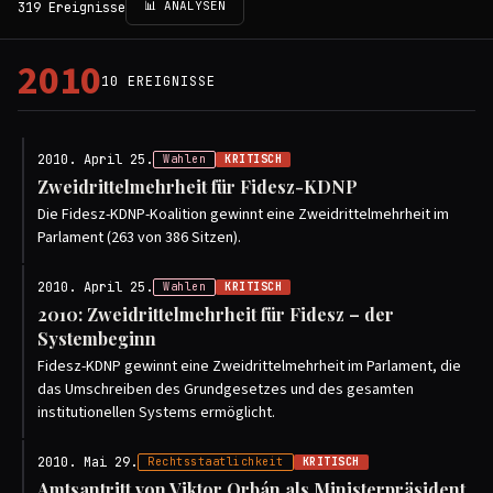
📊 ANALYSEN
319 Ereignisse
2010
10 EREIGNISSE
2010. April 25.
Wahlen
KRITISCH
Zweidrittelmehrheit für Fidesz-KDNP
Die Fidesz-KDNP-Koalition gewinnt eine Zweidrittelmehrheit im
Parlament (263 von 386 Sitzen).
2010. April 25.
Wahlen
KRITISCH
2010: Zweidrittelmehrheit für Fidesz – der
Systembeginn
Fidesz-KDNP gewinnt eine Zweidrittelmehrheit im Parlament, die
das Umschreiben des Grundgesetzes und des gesamten
institutionellen Systems ermöglicht.
2010. Mai 29.
Rechtsstaatlichkeit
KRITISCH
Amtsantritt von Viktor Orbán als Ministerpräsident