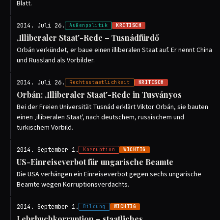
Blatt.
2014. Juli 26.
Außenpolitik
KRITISCH
‚Illiberaler Staat'-Rede – Tusnádfürdő
Orbán verkündet, er baue einen illiberalen Staat auf. Er nennt China
und Russland als Vorbilder.
2014. Juli 26.
Rechtsstaatlichkeit
KRITISCH
Orbán: ‚Illiberaler Staat'-Rede in Tusványos
Bei der Freien Universität Tusnád erklärt Viktor Orbán, sie bauten
einen ‚illiberalen Staat', nach deutschem, russischem und
türkischem Vorbild.
2014. September 1.
Korruption
WICHTIG
US-Einreiseverbot für ungarische Beamte
Die USA verhängen ein Einreiseverbot gegen sechs ungarische
Beamte wegen Korruptionsverdachts.
2014. September 1.
Bildung
WICHTIG
Lehrbuchkorruption – staatliches