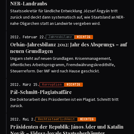
NER-Landraubs
Staatssekretär für ländliche Entwicklung József Ángyán tritt
zurück und deckt dann systematisch auf, wie Staatsland an NER-
nahe Oligarchen statt an Landwirte vergeben wird.
2012. Februar 22.
Jahresbilanz
WICHTIG
Orbán-Jahresbilanz 2012: Jahr des Absprungs – auf
neuen Grundlagen
Ungarn steht auf neuen Grundlagen. Krisenmanagement,
öffentliches Arbeitsprogramm, Fremdwährungskredithilfe,
Steuerreform. Der IWF wird nach Hause geschickt.
2012. März 15.
Korruption
WICHTIG
Pál-Schmitt-Plagiatsaffäre
Die Doktorarbeit des Präsidenten ist ein Plagiat. Schmitt tritt
zurück.
2012. Mai 2.
Rechtsstaatlichkeit
WICHTIG
Präsidenten der Republik: János Áder und Katalin
Novák – Fidesz-loyale Staatsoberhäupter