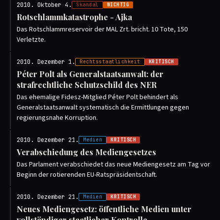
2010. Oktober 4.
Skandal
WICHTIG
Rotschlammkatastrophe - Ajka
Das Rotschlammreservoir der MAL Zrt. bricht. 10 Tote, 150
Verletzte.
2010. Dezember 1.
Rechtsstaatlichkeit
KRITISCH
Péter Polt als Generalstaatsanwalt: der
strafrechtliche Schutzschild des NER
Das ehemalige Fidesz-Mitglied Péter Polt behindert als
Generalstaatsanwalt systematisch die Ermittlungen gegen
regierungsnahe Korruption.
2010. Dezember 21.
Medien
KRITISCH
Verabschiedung des Mediengesetzes
Das Parlament verabschiedet das neue Mediengesetz am Tag vor
Beginn der rotierenden EU-Ratspräsidentschaft.
2010. Dezember 21.
Medien
KRITISCH
Neues Mediengesetz: öffentliche Medien unter
vollständiger staatlicher Kontrolle