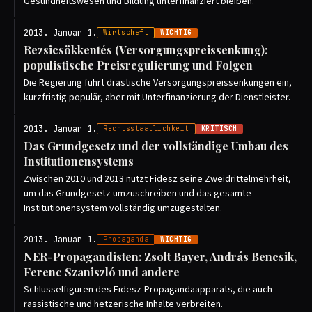
Gesundheitswesen und Bildung unterfinanziert bleiben.
2013. Januar 1.
Wirtschaft
WICHTIG
Rezsicsökkentés (Versorgungspreissenkung):
populistische Preisregulierung und Folgen
Die Regierung führt drastische Versorgungspreissenkungen ein,
kurzfristig populär, aber mit Unterfinanzierung der Dienstleister.
2013. Januar 1.
Rechtsstaatlichkeit
KRITISCH
Das Grundgesetz und der vollständige Umbau des
Institutionensystems
Zwischen 2010 und 2013 nutzt Fidesz seine Zweidrittelmehrheit,
um das Grundgesetz umzuschreiben und das gesamte
Institutionensystem vollständig umzugestalten.
2013. Januar 1.
Propaganda
WICHTIG
NER-Propagandisten: Zsolt Bayer, András Bencsik,
Ferenc Szaniszló und andere
Schlüsselfiguren des Fidesz-Propagandaapparats, die auch
rassistische und hetzerische Inhalte verbreiten.