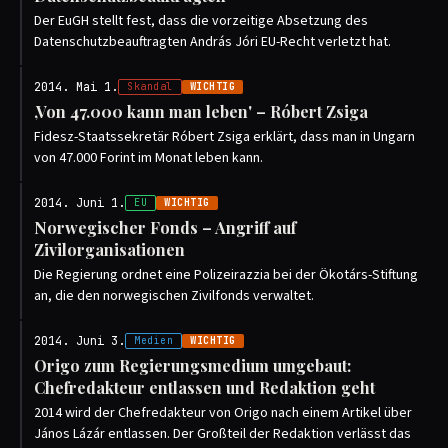
Der EuGH stellt fest, dass die vorzeitige Absetzung des
Datenschutzbeauftragten András Jóri EU-Recht verletzt hat.
2014. Mai 1.
Skandal
WICHTIG
‚Von 47.000 kann man leben' – Róbert Zsiga
Fidesz-Staatssekretär Róbert Zsiga erklärt, dass man in Ungarn
von 47.000 Forint im Monat leben kann.
2014. Juni 1.
EU
WICHTIG
Norwegischer Fonds – Angriff auf
Zivilorganisationen
Die Regierung ordnet eine Polizeirazzia bei der Ökotárs-Stiftung
an, die den norwegischen Zivilfonds verwaltet.
2014. Juni 3.
Medien
WICHTIG
Origo zum Regierungsmedium umgebaut:
Chefredakteur entlassen und Redaktion geht
2014 wird der Chefredakteur von Origo nach einem Artikel über
János Lázár entlassen. Der Großteil der Redaktion verlässt das