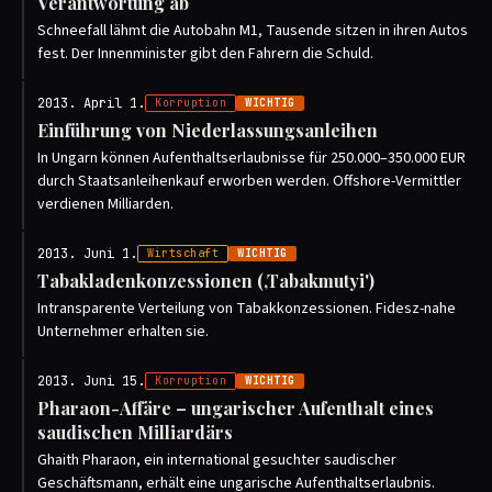
Verantwortung ab
Schneefall lähmt die Autobahn M1, Tausende sitzen in ihren Autos
fest. Der Innenminister gibt den Fahrern die Schuld.
2013. April 1.
Korruption
WICHTIG
Einführung von Niederlassungsanleihen
In Ungarn können Aufenthaltserlaubnisse für 250.000–350.000 EUR
durch Staatsanleihenkauf erworben werden. Offshore-Vermittler
verdienen Milliarden.
2013. Juni 1.
Wirtschaft
WICHTIG
Tabakladenkonzessionen (‚Tabakmutyi')
Intransparente Verteilung von Tabakkonzessionen. Fidesz-nahe
Unternehmer erhalten sie.
2013. Juni 15.
Korruption
WICHTIG
Pharaon-Affäre – ungarischer Aufenthalt eines
saudischen Milliardärs
Ghaith Pharaon, ein international gesuchter saudischer
Geschäftsmann, erhält eine ungarische Aufenthaltserlaubnis.