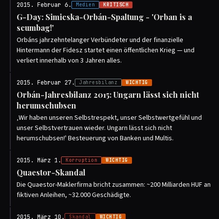
2015. Februar 6.
Medien
KRITISCH
G-Day: Simicska-Orbán-Spaltung - 'Orban is a
scumbag!'
Orbáns jahrzehntelanger Verbündeter und der finanzielle
Hintermann der Fidesz startet einen öffentlichen Krieg — und
verliert innerhalb von 3 Jahren alles.
2015. Februar 27.
Jahresbilanz
WICHTIG
Orbán-Jahresbilanz 2015: Ungarn lässt sich nicht
herumschubsen
‚Wir haben unseren Selbstrespekt, unser Selbstwertgefühl und
unser Selbstvertrauen wieder. Ungarn lässt sich nicht
herumschubsen!' Besteuerung von Banken und Multis.
2015. März 1.
Korruption
WICHTIG
Quaestor-Skandal
Die Quaestor-Maklerfirma bricht zusammen: ~200 Milliarden HUF an
fiktiven Anleihen, ~32.000 Geschädigte.
2015. März 10.
Skandal
WICHTIG