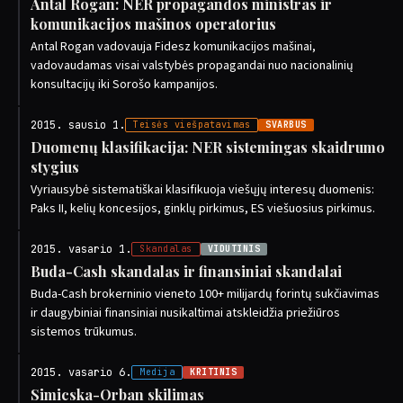
Antal Rogan: NER propagandos ministras ir
komunikacijos mašinos operatorius
Antal Rogan vadovauja Fidesz komunikacijos mašinai,
vadovaudamas visai valstybės propagandai nuo nacionalinių
konsultacijų iki Sorošo kampanijos.
2015. sausio 1.
Teisės viešpatavimas
SVARBUS
Duomenų klasifikacija: NER sistemingas skaidrumo
stygius
Vyriausybė sistematiškai klasifikuoja viešųjų interesų duomenis:
Paks II, kelių koncesijos, ginklų pirkimus, ES viešuosius pirkimus.
2015. vasario 1.
Skandalas
VIDUTINIS
Buda-Cash skandalas ir finansiniai skandalai
Buda-Cash brokerninio vieneto 100+ milijardų forintų sukčiavimas
ir daugybiniai finansiniai nusikaltimai atskleidžia priežiūros
sistemos trūkumus.
2015. vasario 6.
Medija
KRITINIS
Simicska-Orban skilimas