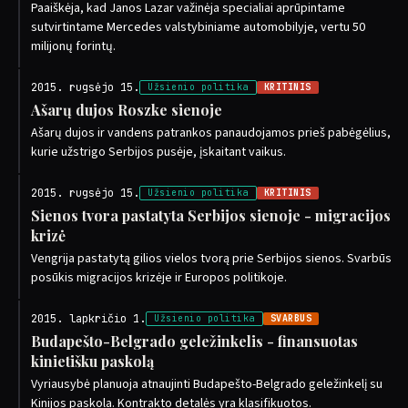
Paaiškėja, kad Janos Lazar važinėja specialiai aprūpintame
sutvirtintame Mercedes valstybiniame automobilyje, vertu 50
milijonų forintų.
2015. rugsėjo 15.
Užsienio politika
KRITINIS
Ašarų dujos Roszke sienoje
Ašarų dujos ir vandens patrankos panaudojamos prieš pabėgėlius,
kurie užstrigo Serbijos pusėje, įskaitant vaikus.
2015. rugsėjo 15.
Užsienio politika
KRITINIS
Sienos tvora pastatyta Serbijos sienoje - migracijos
krizė
Vengrija pastatytą gilios vielos tvorą prie Serbijos sienos. Svarbūs
posūkis migracijos krizėje ir Europos politikoje.
2015. lapkričio 1.
Užsienio politika
SVARBUS
Budapešto-Belgrado geležinkelis - finansuotas
kinietišku paskolą
Vyriausybė planuoja atnaujinti Budapešto-Belgrado geležinkelį su
Kinijos paskola. Kontrakto detalės yra klasifikuotos.