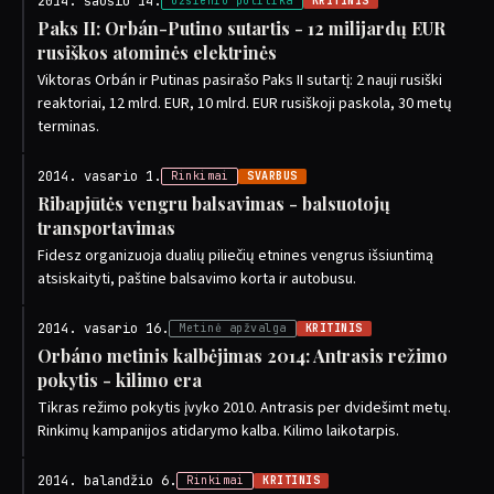
2014. sausio 14.
Užsienio politika
KRITINIS
Paks II: Orbán-Putino sutartis - 12 milijardų EUR
rusiškos atominės elektrinės
Viktoras Orbán ir Putinas pasirašo Paks II sutartį: 2 nauji rusiški
reaktoriai, 12 mlrd. EUR, 10 mlrd. EUR rusiškoji paskola, 30 metų
terminas.
2014. vasario 1.
Rinkimai
SVARBUS
Ribapjūtės vengru balsavimas - balsuotojų
transportavimas
Fidesz organizuoja dualių piliečių etnines vengrus išsiuntimą
atsiskaityti, paštine balsavimo korta ir autobusu.
2014. vasario 16.
Metinė apžvalga
KRITINIS
Orbáno metinis kalbėjimas 2014: Antrasis režimo
pokytis - kilimo era
Tikras režimo pokytis įvyko 2010. Antrasis per dvidešimt metų.
Rinkimų kampanijos atidarymo kalba. Kilimo laikotarpis.
2014. balandžio 6.
Rinkimai
KRITINIS