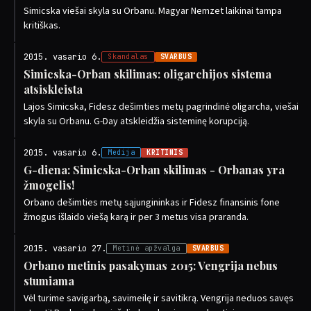
Simicska viešai skyla su Orbanu. Magyar Nemzet laikinai tampa
kritiškas.
2015. vasario 6.
Skandalas
SVARBUS
Simicska-Orban skilimas: oligarchijos sistema
atsiskleista
Lajos Simicska, Fidesz dešimties metų pagrindinė oligarcha, viešai
skyla su Orbanu. G-Day atskleidžia sisteminę korupciją.
2015. vasario 6.
Medija
KRITINIS
G-diena: Simicska-Orban skilimas - Orbanas yra
žmogelis!
Orbano dešimties metų sąjungininkas ir Fidesz finansinis fone
žmogus išlaido viešą karą ir per 3 metus visa praranda.
2015. vasario 27.
Metinė apžvalga
SVARBUS
Orbano metinis pasakymas 2015: Vengrija nebus
stumiama
Vėl turime savigarbą, savimeilę ir savitikrą. Vengrija neduos savęs