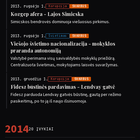
2013. rugsėjo 1.
Korupcija
SVARBUS
Kozgep afera - Lajos Simicska
Simicskos bendrovės dominuoja viešuosius pirkimus.
2013. rugsėjo 1.
Švietimas
SVARBUS
Viešojo švietimo nacionalizacija - mokyklos
praranda autonomiją
Valstybė perimama visų savivaldybės mokyklų priežiūrą.
Centralizuota švietimas, mokytojiams laisvės suvaržymas.
2013. gruodžio 1.
Korupcija
SVARBUS
Fidesz būstinės pardavimas - Lendvay gatvė
Fidesz parduoda Lendvay gatvės būstinę, gautą per režimo
pasikeitimą, po to ją iš naujo išsinuomoja.
2014
20 ĮVYKIAI