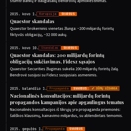
stumti! Bankų ir daugiašalių bendrovių apmokestinimas.
2015. kovo 1.
Korupcija
SVARBUS
Quaestor skandalas
Quaestor brokerninis vienetas žlunga: ~200 milijardų forintų
fiktyvūs obligacijų, ~32 000 aukų.
2015. kovo 10.
Skandalas
SVARBUS
Quaestor skandalas: 200 milijardų forintų
obligacijų sukčiavimas, Fidesz sąsajos
Quaestor Securities žlugimas sukelia 200 milijardų forintų žalą.
Bendrovė susijusi su Fidesz susijusiais asmenimis.
2015. balandžio 1.
Propaganda
SVARBUS
🦴 DŪMŲ UŽDANGA
Nacionalinės konsultacijos: milijardų forintų
propagandos kampanijos apie apgaulingus tematus
Nacionalinės konsultacijos iš tikrųjų yra propaganda priemonės:
šališkos klausimų, kainavimo milijardus, su ablendintais temomis.
2015. gegužės 1.
Propaganda
SVARBUS