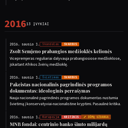
2016
13 ĮVYKIAI
2016. sausio 1.
Skandalas
SVARBUS
Zsolt Semjeno prabangios medžioklės kelionės
Vicepremjeras reguliariai dalyvauja prabangiosiose medžioklose,
įskaitant Afrikos žvėrių medžioklę.
2016. sausio 1.
Švietimas
SVARBUS
Pakeistas nacionalinis pagrindinės programos
dokumentas: ideologinis perrašymas
Nauja nacionalinė pagrindinės programos dokumentas nustumia
švietimą į konservatyviai-nacionalistine kryptimi. Pasaulinė kritika.
2016. sausio 1.
Korupcija
KRITINIS
🦴 DŪMŲ UŽDANGA
MNB fondai: centrinio banko šimto milijardų