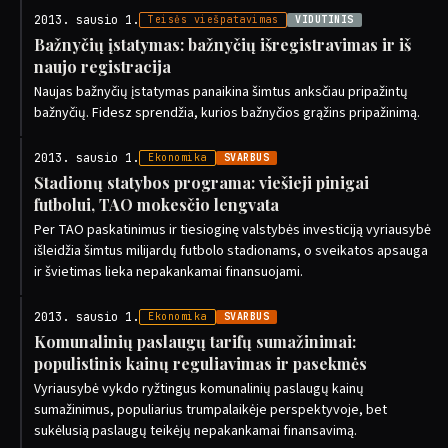
2013. sausio 1.
Teisės viešpatavimas
VIDUTINIS
Bažnyčių įstatymas: bažnyčių išregistravimas ir iš
naujo registracija
Naujas bažnyčių įstatymas panaikina šimtus anksčiau pripažintų
bažnyčių. Fidesz sprendžia, kurios bažnyčios grąžins pripažinimą.
2013. sausio 1.
Ekonomika
SVARBUS
Stadionų statybos programa: viešieji pinigai
futbolui, TAO mokesčio lengvata
Per TAO paskatinimus ir tiesioginę valstybės investiciją vyriausybė
išleidžia šimtus milijardų futbolo stadionams, o sveikatos apsauga
ir švietimas lieka nepakankamai finansuojami.
2013. sausio 1.
Ekonomika
SVARBUS
Komunalinių paslaugų tarifų sumažinimai:
populistinis kainų reguliavimas ir pasekmės
Vyriausybė vykdo ryžtingus komunalinių paslaugų kainų
sumažinimus, populiarius trumpalaikėje perspektyvoje, bet
sukėlusią paslaugų teikėjų nepakankamai finansavimą.