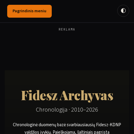
🌓
Pagrindinis meniu
REKLAMA
Fidesz Archyvas
Chronologija · 2010–2026
Chronologinė duomenų bazė svarbiausiausių Fidesz-KDNP
valdžios įvykių. Paieškojama, šaltiniais pagrįsta