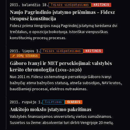
2011. balandžio 18.
Teisės viešpatavimas
KRITINIS
Naujo Pagrindinio įstatymo priėmimas - Fidesz
vienpusė konstitucija
Fidesz priima Vengrijos naują Pagrindinį įstatymą turėdama dvi
trečdalius, o opozicija boikotuoja. Istoriškai vienpusiškas
konstitucinių procesų procesas.
2011. liepos 1.
Teisės viešpatavimas
KRITINIS
🦴 DŪMŲ UŽDANGA
Gáboro Ivanyi ir MET persekiojimai: valstybės
keršto chronologija (2011-2026)
Nuo 2011 m. Fidesz sistematingai persekioja Gáboro Ivanyi
bažnyčią: atima bažnyčios statusą, atneša subsidijas, NAV kratos,
baudžiamieji procesai, elektros nutraukimas.
2011. rugsėjo 1.
Švietimas
SVARBUS
Aukštojo mokslo įstatymo pakeitimas
Valstybės finansuojamos universitetų vietos sumažinamos.
Susietos su žeme: absolventai turi dirbti Vengrijoje 20 metų.