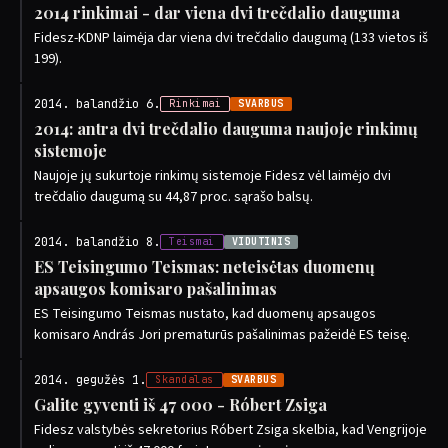
2014 rinkimai - dar viena dvi trečdalio dauguma
Fidesz-KDNP laimėja dar viena dvi trečdalio daugumą (133 vietos iš
199).
2014. balandžio 6.
Rinkimai
SVARBUS
2014: antra dvi trečdalio dauguma naujoje rinkimų
sistemoje
Naujoje jų sukurtoje rinkimų sistemoje Fidesz vėl laimėjo dvi
trečdalio daugumą su 44,87 proc. sąrašo balsų.
2014. balandžio 8.
Teismai
VIDUTINIS
ES Teisingumo Teismas: neteisėtas duomenų
apsaugos komisaro pašalinimas
ES Teisingumo Teismas nustato, kad duomenų apsaugos
komisaro András Jori prematurūs pašalinimas pažeidė ES teisę.
2014. gegužės 1.
Skandalas
SVARBUS
Galite gyventi iš 47 000 - Róbert Zsiga
Fidesz valstybės sekretorius Róbert Zsiga skelbia, kad Vengrijoje