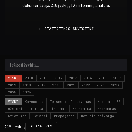
dokumentacija. 319 įvykių, 12 sisteminių analizių.
📊 STATISTIKOS SUVESTINĖ
VISKI
2010
2011
2012
2013
2014
2015
2016
2017
2018
2019
2020
2021
2022
2023
2024
2025
2026
VISKI
Korupcija
Teisės viešpatavimas
Medija
ES
Užsienio politika
Rinkimai
Ekonomika
Skandalas
Švietimas
Teismai
Propaganda
Metinis apžvalga
📊 ANALIZĖS
319 įvykių