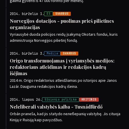
galima gyventi iš 47 000 forinto per mėnesį.
2014. birželio 1.
ES
SVARBUS
Norvegijos dotacijos - puolimas prieš pilietines
organizacijas
Vyriausybė duoda policijos reidų įsakymą Okotars fondui, kuris
administruoja Norvegijos pilietinį fondą.
2014. birželio 3.
Medija
SVARBUS
Origo transformuojamas į vyriausybės medijos:
redaktoriaus atleidimas ir redakcijos kadrų
išėjimas
2014 m. Origo redaktorius atleidžiamas po istorijos apie Janos
Lazár. Dauguma redakcijos kadrų išeina.
2014. liepos 26.
Užsienio politika
KRITINIS
Neleliberali valstybės kalba - Tusnádfürdő
Orbán praneša, kad jis statydo nелебералią valstybę. Jis cituoja
Kiniją ir Ruisiją kaip pavyzdžius.