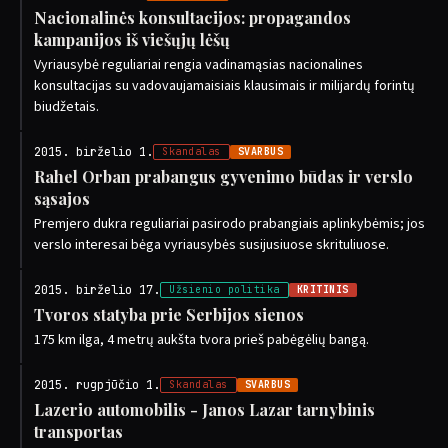
Nacionalinės konsultacijos: propagandos
kampanijos iš viešųjų lėšų
Vyriausybė reguliariai rengia vadinamąsias nacionalines
konsultacijas su vadovaujamaisiais klausimais ir milijardų forintų
biudžetais.
2015. birželio 1.
Skandalas
SVARBUS
Rahel Orban prabangus gyvenimo būdas ir verslo
sąsajos
Premjero dukra reguliariai pasirodo prabangiais aplinkybėmis; jos
verslo interesai bėga vyriausybės susijusiuose skrituliuose.
2015. birželio 17.
Užsienio politika
KRITINIS
Tvoros statyba prie Serbijos sienos
175 km ilga, 4 metrų aukšta tvora prieš pabėgėlių bangą.
2015. rugpjūčio 1.
Skandalas
SVARBUS
Lazerio automobilis - Janos Lazar tarnybinis
transportas