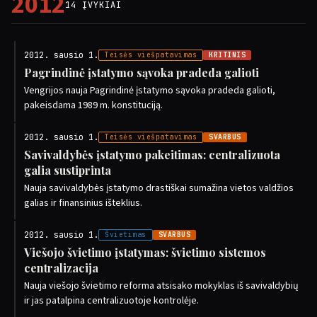
2012
14 ĮVYKIAI
2012. sausio 1.
Teisės viešpatavimas
KRITINIS
Pagrindinė įstatymo sąvoka pradeda galioti
Vengrijos nauja Pagrindinė įstatymo sąvoka pradeda galioti,
pakeisdama 1989 m. konstituciją.
2012. sausio 1.
Teisės viešpatavimas
SVARBUS
Savivaldybės įstatymo pakeitimas: centralizuota
galia sustiprinta
Nauja savivaldybės įstatymo drastiškai sumažina vietos valdžios
galias ir finansinius išteklius.
2012. sausio 1.
Švietimas
SVARBUS
Viešojo švietimo įstatymas: švietimo sistemos
centralizacija
Nauja viešojo švietimo reforma atsisako mokyklas iš savivaldybių
ir jas patalpina centralizuotoje kontrolėje.