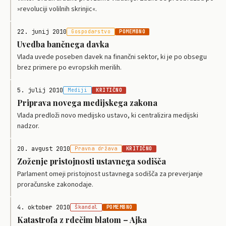
»revoluciji volilnih skrinjic«.
22. junij 2010
Gospodarstvo
POMEMBNO
Uvedba bančnega davka
Vlada uvede poseben davek na finančni sektor, ki je po obsegu
brez primere po evropskih merilih.
5. julij 2010
Mediji
KRITIČNO
Priprava novega medijskega zakona
Vlada predloži novo medijsko ustavo, ki centralizira medijski
nadzor.
20. avgust 2010
Pravna država
KRITIČNO
Zoženje pristojnosti ustavnega sodišča
Parlament omeji pristojnost ustavnega sodišča za preverjanje
proračunske zakonodaje.
4. oktober 2010
Škandal
POMEMBNO
Katastrofa z rdečim blatom – Ajka