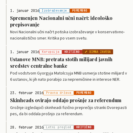
1. januar 2016
Izobraževanje
POMEMBNO
Spremenjen Nacionalni učni načrt: ideološko
prepisovanje
Novi Nacionalni učni načrt potiska izobraževanje v konservativno-
nacionalistično smer. Kritika po vsem svetu.
1. januar 2016
Korupcija
KRITIČNO
🦴 DIMNA ZAVESA
Ustanove MNB: pretrata stotih milijard javnih
sredstev centralne banke
Pod vodstvom Gyorgyja Matolcsyja MNB usmerja stotine milijard v
6 ustanov, ki jih nato porabijo za nepremičnine in interese NER.
23. februar 2016
Pravna država
POMEMBNO
Skinheads ovirajo oddajo prošnje za referendum
Grožnje izgledajoči skinheadi fizično preprečijo stranki Dvorepasti
pes, da bi oddala prošnjo za referendum.
28. februar 2016
Letni pregled
KRITIČNO