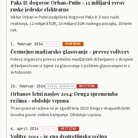
Paks II: dogovor Orban-Putin - 12 milijard evrov
ruske jedrske elektrarne
Viktor Orban in Putin podpišeta dogovor Paks II: 2 novi ruski
reaktorja, 12 milijard EUR, 10 milijard EUR ruskega posojila, 30-letni
rok.
1. februar 2014
Volitve
POMEMBNO
Čezmejno madžarsko glasovanje - prevoz volivcev
Fidesz organizira prevoz etnično madžarskih državljanov z dvojnim
državljanstvom iz tujine za glasovanje s poštnim glasovanjem in z
avtobusom.
16. februar 2014
Letni pregled
KRITIČNO
Orbanov letni naslov 2014: Druga sprememba
režima - obdobje vzpona
'Pravi prevrat režima se je zgodil leta 2010. Drugi v dvajsetih letih.'
Uvodna govor volilne kampanje. Obdobje vzpona.
6. april 2014
Volitve
KRITIČNO
Volitve 2014 - še ena dvotretjinska večina