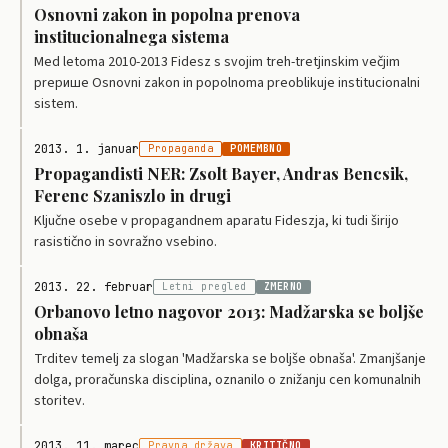
Osnovni zakon in popolna prenova
institucionalnega sistema
Med letoma 2010-2013 Fidesz s svojim treh-tretjinskim večjim
prepише Osnovni zakon in popolnoma preoblikuje institucionalni
sistem.
2013. 1. januar
Propaganda
POMEMBNO
Propagandisti NER: Zsolt Bayer, Andras Bencsik,
Ferenc Szaniszlo in drugi
Ključne osebe v propagandnem aparatu Fideszja, ki tudi širijo
rasistično in sovražno vsebino.
2013. 22. februar
Letni pregled
ZMERNO
Orbanovo letno nagovor 2013: Madžarska se boljše
obnaša
Trditev temelj za slogan 'Madžarska se boljše obnaša'. Zmanjšanje
dolga, proračunska disciplina, oznanilo o znižanju cen komunalnih
storitev.
2013. 11. marec
Pravna država
KRITIČNO