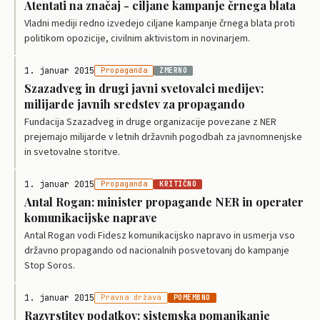
Atentati na značaj - ciljane kampanje črnega blata
Vladni mediji redno izvedejo ciljane kampanje črnega blata proti
politikom opozicije, civilnim aktivistom in novinarjem.
1. januar 2015
Propaganda
ZMERNO
Szazadveg in drugi javni svetovalci medijev:
milijarde javnih sredstev za propagando
Fundacija Szazadveg in druge organizacije povezane z NER
prejemajo milijarde v letnih državnih pogodbah za javnomnenjske
in svetovalne storitve.
1. januar 2015
Propaganda
KRITIČNO
Antal Rogan: minister propagande NER in operater
komunikacijske naprave
Antal Rogan vodi Fidesz komunikacijsko napravo in usmerja vso
državno propagando od nacionalnih posvetovanj do kampanje
Stop Soros.
1. januar 2015
Pravna država
POMEMBNO
Razvrstitev podatkov: sistemska pomanjkanje