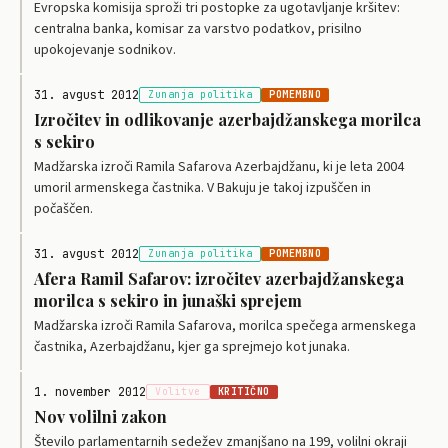
Evropska komisija sproži tri postopke za ugotavljanje kršitev:
centralna banka, komisar za varstvo podatkov, prisilno
upokojevanje sodnikov.
31. avgust 2012
Zunanja politika
POMEMBNO
Izročitev in odlikovanje azerbajdžanskega morilca
s sekiro
Madžarska izroči Ramila Safarova Azerbajdžanu, ki je leta 2004
umoril armenskega častnika. V Bakuju je takoj izpuščen in
počaščen.
31. avgust 2012
Zunanja politika
POMEMBNO
Afera Ramil Safarov: izročitev azerbajdžanskega
morilca s sekiro in junaški sprejem
Madžarska izroči Ramila Safarova, morilca spečega armenskega
častnika, Azerbajdžanu, kjer ga sprejmejo kot junaka.
1. november 2012
Volitve
KRITIČNO
Nov volilni zakon
Število parlamentarnih sedežev zmanjšano na 199, volilni okraji