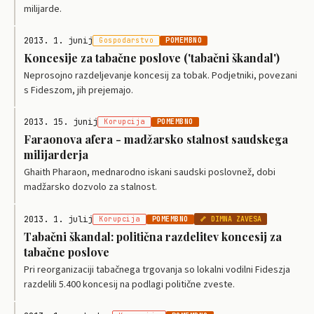
milijarde.
2013. 1. junij
Gospodarstvo
POMEMBNO
Koncesije za tabačne poslove ('tabačni škandal')
Neprosojno razdeljevanje koncesij za tobak. Podjetniki, povezani
s Fideszom, jih prejemajo.
2013. 15. junij
Korupcija
POMEMBNO
Faraonova afera - madžarsko stalnost saudskega
milijarderja
Ghaith Pharaon, mednarodno iskani saudski poslovnež, dobi
madžarsko dozvolo za stalnost.
2013. 1. julij
Korupcija
POMEMBNO
🦴 DIMNA ZAVESA
Tabačni škandal: politična razdelitev koncesij za
tabačne poslove
Pri reorganizaciji tabačnega trgovanja so lokalni vodilni Fideszja
razdelili 5.400 koncesij na podlagi politične zveste.