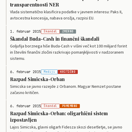
transparentnosti NER
Vlada sistematično klasificira podatke v javnem interesu: Paks II,
avtocestna koncesija, nabava orožja, razpisi EU.
1. februar 2015
Škandal
ZMERNO
Škandal Buda-Cash in finančni škandali
Goljufija borznega hiše Buda-Cash v višini več kot 100 milijard forint
in številni finančni zločini razkrivajo pomanjkljivosti v nadzoranem
sistemu.
6. februar 2015
Mediji
KRITIČNO
Razpad Simicska-Orban
Simicska se javno razejde z Orbanom. Magyar Nemzet postane
začasno kritičen.
6. februar 2015
Škandal
POMEMBNO
Razpad Simicska-Orban: oligarhični sistem
izpostavljen
Lajos Simicska, glavni oligarh Fidesza skozi desetletje, se javno