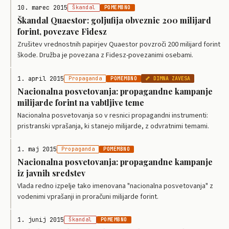
10. marec 2015
Škandal
POMEMBNO
Škandal Quaestor: goljufija obveznic 200 milijard
forint, povezave Fidesz
Zrušitev vrednostnih papirjev Quaestor povzroči 200 milijard forint
škode. Družba je povezana z Fidesz-povezanimi osebami.
1. april 2015
Propaganda
POMEMBNO
🦴 DIMNA ZAVESA
Nacionalna posvetovanja: propagandne kampanje
milijarde forint na vabtljive teme
Nacionalna posvetovanja so v resnici propagandni instrumenti:
pristranski vprašanja, ki stanejo milijarde, z odvratnimi temami.
1. maj 2015
Propaganda
POMEMBNO
Nacionalna posvetovanja: propagandne kampanje
iz javnih sredstev
Vlada redno izpelje tako imenovana "nacionalna posvetovanja" z
vodenimi vprašanji in proračuni milijarde forint.
1. junij 2015
Škandal
POMEMBNO