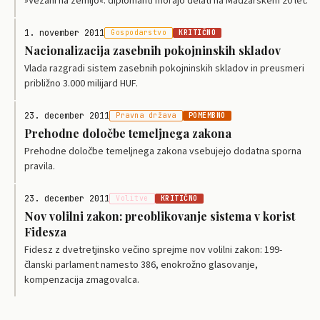
»Vezani na zemljo«: diplomanti morajo delati na Madžarskem 20 let.
1. november 2011
Gospodarstvo
KRITIČNO
Nacionalizacija zasebnih pokojninskih skladov
Vlada razgradi sistem zasebnih pokojninskih skladov in preusmeri
približno 3.000 milijard HUF.
23. december 2011
Pravna država
POMEMBNO
Prehodne določbe temeljnega zakona
Prehodne določbe temeljnega zakona vsebujejo dodatna sporna
pravila.
23. december 2011
Volitve
KRITIČNO
Nov volilni zakon: preoblikovanje sistema v korist
Fidesza
Fidesz z dvetretjinsko večino sprejme nov volilni zakon: 199-
članski parlament namesto 386, enokrožno glasovanje,
kompenzacija zmagovalca.