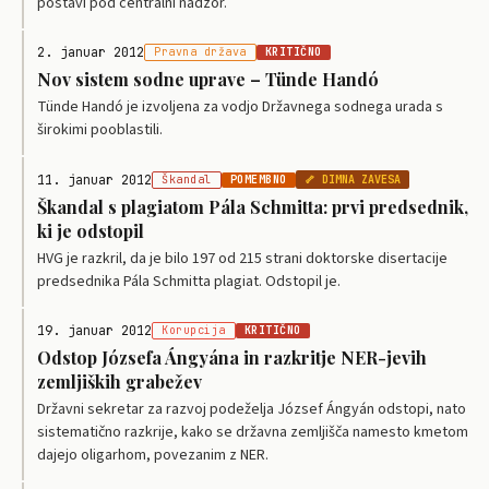
postavi pod centralni nadzor.
2. januar 2012
Pravna država
KRITIČNO
Nov sistem sodne uprave – Tünde Handó
Tünde Handó je izvoljena za vodjo Državnega sodnega urada s
širokimi pooblastili.
11. januar 2012
Škandal
POMEMBNO
🦴 DIMNA ZAVESA
Škandal s plagiatom Pála Schmitta: prvi predsednik,
ki je odstopil
HVG je razkril, da je bilo 197 od 215 strani doktorske disertacije
predsednika Pála Schmitta plagiat. Odstopil je.
19. januar 2012
Korupcija
KRITIČNO
Odstop Józsefa Ángyána in razkritje NER-jevih
zemljiških grabežev
Državni sekretar za razvoj podeželja József Ángyán odstopi, nato
sistematično razkrije, kako se državna zemljišča namesto kmetom
dajejo oligarhom, povezanim z NER.