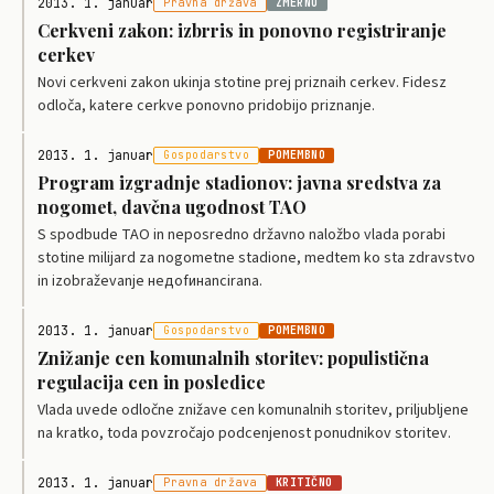
2013. 1. januar
Pravna država
ZMERNO
Cerkveni zakon: izbrris in ponovno registriranje
cerkev
Novi cerkveni zakon ukinja stotine prej priznaih cerkev. Fidesz
odloča, katere cerkve ponovno pridobijo priznanje.
2013. 1. januar
Gospodarstvo
POMEMBNO
Program izgradnje stadionov: javna sredstva za
nogomet, davčna ugodnost TAO
S spodbude TAO in neposredno državno naložbo vlada porabi
stotine milijard za nogometne stadione, medtem ko sta zdravstvo
in izobraževanje недofинancirana.
2013. 1. januar
Gospodarstvo
POMEMBNO
Znižanje cen komunalnih storitev: populistična
regulacija cen in posledice
Vlada uvede odločne znižave cen komunalnih storitev, priljubljene
na kratko, toda povzročajo podcenjenost ponudnikov storitev.
2013. 1. januar
Pravna država
KRITIČNO