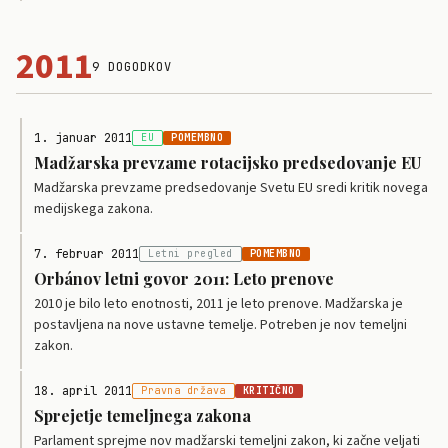
2011
9 DOGODKOV
1. januar 2011
EU
POMEMBNO
Madžarska prevzame rotacijsko predsedovanje EU
Madžarska prevzame predsedovanje Svetu EU sredi kritik novega
medijskega zakona.
7. februar 2011
Letni pregled
POMEMBNO
Orbánov letni govor 2011: Leto prenove
2010 je bilo leto enotnosti, 2011 je leto prenove. Madžarska je
postavljena na nove ustavne temelje. Potreben je nov temeljni
zakon.
18. april 2011
Pravna država
KRITIČNO
Sprejetje temeljnega zakona
Parlament sprejme nov madžarski temeljni zakon, ki začne veljati