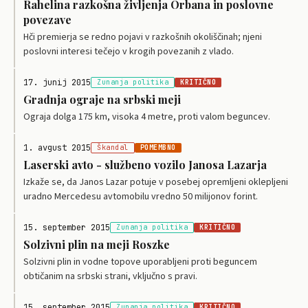
Rahelina razkošna življenja Orbana in poslovne
povezave
Hči premierja se redno pojavi v razkošnih okoliščinah; njeni
poslovni interesi tečejo v krogih povezanih z vlado.
17. junij 2015
Zunanja politika
KRITIČNO
Gradnja ograje na srbski meji
Ograja dolga 175 km, visoka 4 metre, proti valom beguncev.
1. avgust 2015
Škandal
POMEMBNO
Laserski avto - službeno vozilo Janosa Lazarja
Izkaže se, da Janos Lazar potuje v posebej opremljeni oklepljeni
uradno Mercedesu avtomobilu vredno 50 milijonov forint.
15. september 2015
Zunanja politika
KRITIČNO
Solzivni plin na meji Roszke
Solzivni plin in vodne topove uporabljeni proti beguncem
obtičanim na srbski strani, vključno s pravi.
15. september 2015
Zunanja politika
KRITIČNO