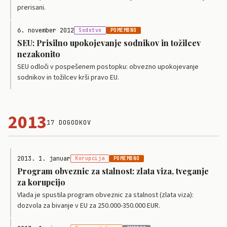
prerisani.
6. november 2012
Sodstvo
POMEMBNO
SEU: Prisilno upokojevanje sodnikov in tožilcev
nezakonito
SEU odloči v pospešenem postopku: obvezno upokojevanje
sodnikov in tožilcev krši pravo EU.
2013
17 DOGODKOV
2013. 1. januar
Korupcija
POMEMBNO
Program obveznic za stalnost: zlata viza, tveganje
za korupcijo
Vlada je spustila program obveznic za stalnost (zlata viza):
dozvola za bivanje v EU za 250.000-350.000 EUR.