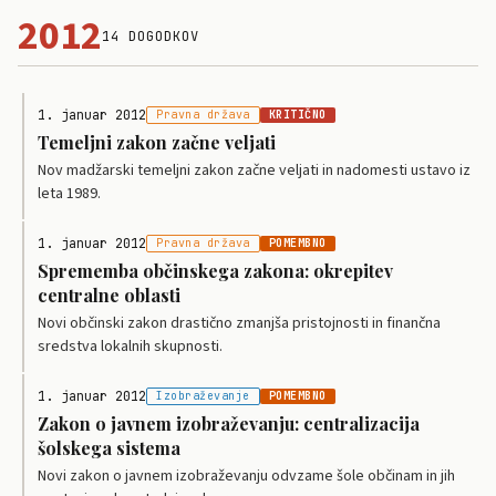
2012
14 DOGODKOV
1. januar 2012
Pravna država
KRITIČNO
Temeljni zakon začne veljati
Nov madžarski temeljni zakon začne veljati in nadomesti ustavo iz
leta 1989.
1. januar 2012
Pravna država
POMEMBNO
Sprememba občinskega zakona: okrepitev
centralne oblasti
Novi občinski zakon drastično zmanjša pristojnosti in finančna
sredstva lokalnih skupnosti.
1. januar 2012
Izobraževanje
POMEMBNO
Zakon o javnem izobraževanju: centralizacija
šolskega sistema
Novi zakon o javnem izobraževanju odvzame šole občinam in jih