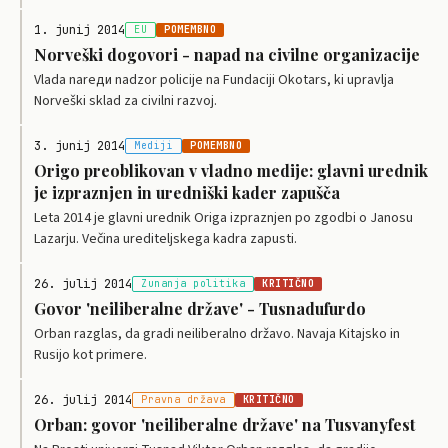
1. junij 2014
EU
POMEMBNO
Norveški dogovori - napad na civilne organizacije
Vlada nareди nadzor policije na Fundaciji Okotars, ki upravlja
Norveški sklad za civilni razvoj.
3. junij 2014
Mediji
POMEMBNO
Origo preoblikovan v vladno medije: glavni urednik
je izpraznjen in uredniški kader zapušča
Leta 2014 je glavni urednik Origa izpraznjen po zgodbi o Janosu
Lazarju. Večina urediteljskega kadra zapusti.
26. julij 2014
Zunanja politika
KRITIČNO
Govor 'neiliberalne države' - Tusnadufurdo
Orban razglas, da gradi neiliberalno državo. Navaja Kitajsko in
Rusijo kot primere.
26. julij 2014
Pravna država
KRITIČNO
Orban: govor 'neiliberalne države' na Tusvanyfest