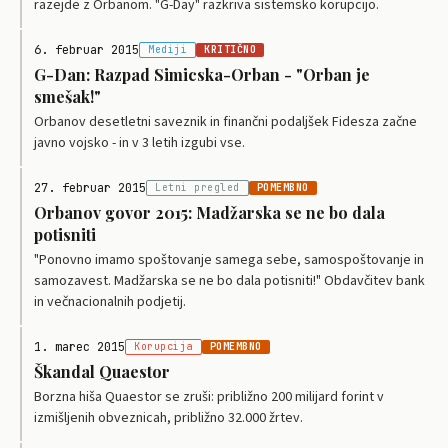
razejde z Orbanom. "G-Day" razkriva sistemsko korupcijo.
6. februar 2015
Mediji
KRITIČNO
G-Dan: Razpad Simicska-Orban - "Orban je
smešak!"
Orbanov desetletni saveznik in finančni podaljšek Fidesza začne
javno vojsko - in v 3 letih izgubi vse.
27. februar 2015
Letni pregled
POMEMBNO
Orbanov govor 2015: Madžarska se ne bo dala
potisniti
"Ponovno imamo spoštovanje samega sebe, samospoštovanje in
samozavest. Madžarska se ne bo dala potisniti!" Obdavčitev bank
in večnacionalnih podjetij.
1. marec 2015
Korupcija
POMEMBNO
Škandal Quaestor
Borzna hiša Quaestor se zruši: približno 200 milijard forint v
izmišljenih obveznicah, približno 32.000 žrtev.