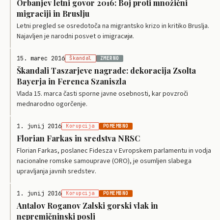
Orbanjev letni govor 2016: Boj proti množični
migraciji in Bruslju
Letni pregled se osredotoča na migrantsko krizo in kritiko Bruslja.
Najavljen je narodni posvet o imigracији.
15. marec 2016
Škandal
ZMERNO
Škandali Taszarjeve nagrade: dekoracija Zsolta
Bayerja in Ferenca Szaniszla
Vlada 15. marca časti sporne javne osebnosti, kar povzroči
mednarodno ogorčenje.
1. junij 2016
Korupcija
POMEMBNO
Florian Farkas in sredstva NRSC
Florian Farkas, poslanec Fidesza v Evropskem parlamentu in vodja
nacionalne romske samouprave (ORO), je osumljen slabega
upravljanja javnih sredstev.
1. junij 2016
Korupcija
POMEMBNO
Antalov Roganov Zalski gorski vlak in
nepremičninski posli