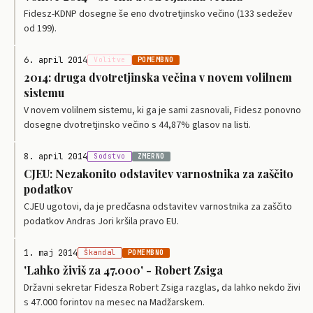
Fidesz-KDNP dosegne še eno dvotretjinsko večino (133 sedežev
od 199).
6. april 2014
Volitve
POMEMBNO
2014: druga dvotretjinska večina v novem volilnem
sistemu
V novem volilnem sistemu, ki ga je sami zasnovali, Fidesz ponovno
dosegne dvotretjinsko večino s 44,87% glasov na listi.
8. april 2014
Sodstvo
ZMERNO
CJEU: Nezakonito odstavitev varnostnika za zaščito
podatkov
CJEU ugotovi, da je predčasna odstavitev varnostnika za zaščito
podatkov Andras Jori kršila pravo EU.
1. maj 2014
Škandal
POMEMBNO
'Lahko živiš za 47.000' - Robert Zsiga
Državni sekretar Fidesza Robert Zsiga razglas, da lahko nekdo živi
s 47.000 forintov na mesec na Madžarskem.