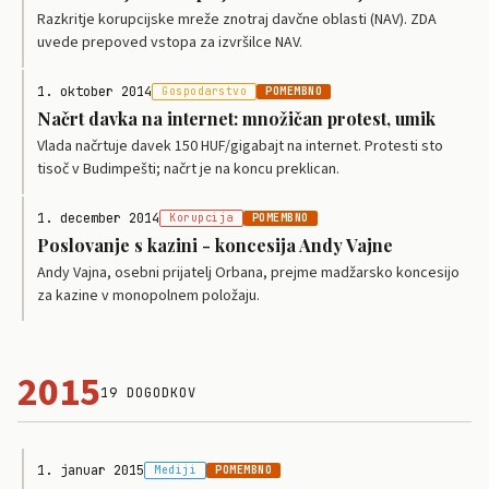
Razkritje korupcijske mreže znotraj davčne oblasti (NAV). ZDA
uvede prepoved vstopa za izvršilce NAV.
1. oktober 2014
Gospodarstvo
POMEMBNO
Načrt davka na internet: množičan protest, umik
Vlada načrtuje davek 150 HUF/gigabajt na internet. Protesti sto
tisoč v Budimpešti; načrt je na koncu preklican.
1. december 2014
Korupcija
POMEMBNO
Poslovanje s kazini - koncesija Andy Vajne
Andy Vajna, osebni prijatelj Orbana, prejme madžarsko koncesijo
za kazine v monopolnem položaju.
2015
19 DOGODKOV
1. januar 2015
Mediji
POMEMBNO