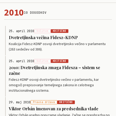
2010
10 DOGODKOV
25. april 2010
Volitve
KRITIČNO
Dvetretjinska večina Fidesz-KDNP
Koalicija Fidesz-KDNP osvoji dvetretjinsko večino v parlamentu
(263 sedežev od 386).
25. april 2010
Volitve
KRITIČNO
2010: Dvetretjinska zmaga Fidesza – sistem se
začne
Fidesz-KDNP osvoji dvetretjinsko večino v parlamentu, kar
omogoči prepisovanje temeljnega zakona in celotnega
institucionalnega sistema.
29. maj 2010
Pravna država
KRITIČNO
Viktor Orbán imenovan za predsednika vlade
Viktor Orbán uradno prevzame vladanje. Začne se preobrazba po