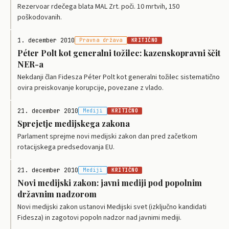
Rezervoar rdečega blata MAL Zrt. poči. 10 mrtvih, 150
poškodovanih.
1. december 2010
Pravna država
KRITIČNO
Péter Polt kot generalni tožilec: kazenskopravni ščit
NER-a
Nekdanji član Fidesza Péter Polt kot generalni tožilec sistematično
ovira preiskovanje korupcije, povezane z vlado.
21. december 2010
Mediji
KRITIČNO
Sprejetje medijskega zakona
Parlament sprejme novi medijski zakon dan pred začetkom
rotacijskega predsedovanja EU.
21. december 2010
Mediji
KRITIČNO
Novi medijski zakon: javni mediji pod popolnim
državnim nadzorom
Novi medijski zakon ustanovi Medijski svet (izključno kandidati
Fidesza) in zagotovi popoln nadzor nad javnimi mediji.