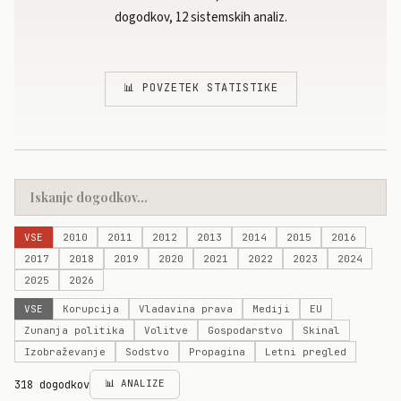
dogodkov, 12 sistemskih analiz.
📊 POVZETEK STATISTIKE
VSE
2010
2011
2012
2013
2014
2015
2016
2017
2018
2019
2020
2021
2022
2023
2024
2025
2026
VSE
Korupcija
Vladavina prava
Mediji
EU
Zunanja politika
Volitve
Gospodarstvo
Skinal
Izobraževanje
Sodstvo
Propagina
Letni pregled
📊 ANALIZE
318 dogodkov