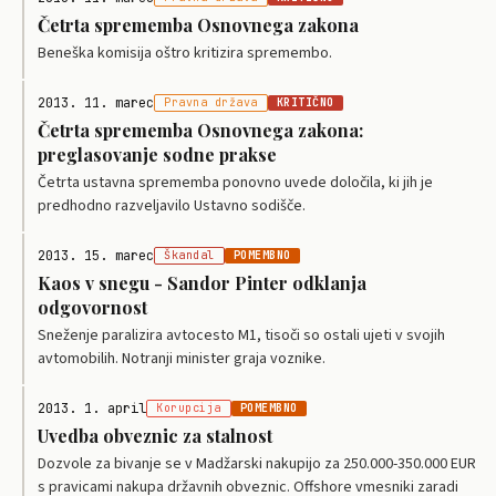
Četrta sprememba Osnovnega zakona
Beneška komisija oštro kritizira spremembo.
2013. 11. marec
Pravna država
KRITIČNO
Četrta sprememba Osnovnega zakona:
preglasovanje sodne prakse
Četrta ustavna sprememba ponovno uvede določila, ki jih je
predhodno razveljavilo Ustavno sodišče.
2013. 15. marec
Škandal
POMEMBNO
Kaos v snegu - Sandor Pinter odklanja
odgovornost
Sneženje paralizira avtocesto M1, tisoči so ostali ujeti v svojih
avtomobilih. Notranji minister graja voznike.
2013. 1. april
Korupcija
POMEMBNO
Uvedba obveznic za stalnost
Dozvole za bivanje se v Madžarski nakupijo za 250.000-350.000 EUR
s pravicami nakupa državnih obveznic. Offshore vmesniki zaradi