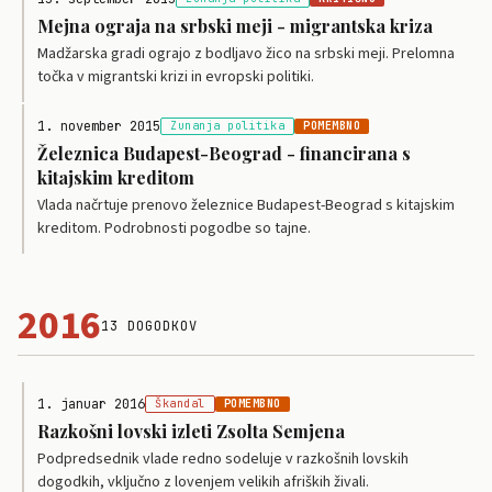
Mejna ograja na srbski meji - migrantska kriza
Madžarska gradi ograjo z bodljavo žico na srbski meji. Prelomna
točka v migrantski krizi in evropski politiki.
1. november 2015
Zunanja politika
POMEMBNO
Železnica Budapest-Beograd - financirana s
kitajskim kreditom
Vlada načrtuje prenovo železnice Budapest-Beograd s kitajskim
kreditom. Podrobnosti pogodbe so tajne.
2016
13 DOGODKOV
1. januar 2016
Škandal
POMEMBNO
Razkošni lovski izleti Zsolta Semjena
Podpredsednik vlade redno sodeluje v razkošnih lovskih
dogodkih, vključno z lovenjem velikih afriških živali.