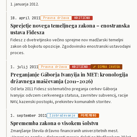
1. januarja 2012.
18. april 2011
Pravna država
KRITIČNO
Sprejetje novega temeljnega zakona – enostranska
ustava Fidesza
Fidesz z dvetretjinsko večino sprejme nov madžarski temeljni
zakon ob bojkotu opozicije. Zgodovinsko enostranski ustavodajni
proces.
1. julij 2011
Pravna država
KRITIČNO
🦴 DIMNA ZAVESA
Preganjanje Gáborja Ivanyija in MET: kronologija
državnega maščevanja (2011–2026)
Od leta 2011 Fidesz sistematično preganja cerkev Gáborja
Ivanyija: odvzem cerkvenega statusa, zavrnitev subvencij, racije
NAV, kazenski postopki, prekinitev komunalnih storitev.
1. september 2011
Izobraževanje
POMEMBNO
Sprememba zakona o visokem šolstvu
Zmanjšanje števila državno financiranih univerzitetnih mest.