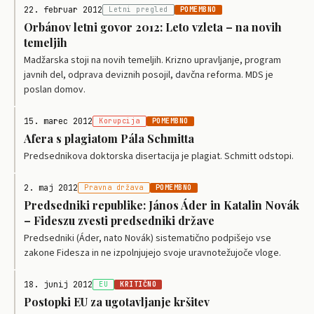
22. februar 2012
Letni pregled
POMEMBNO
Orbánov letni govor 2012: Leto vzleta – na novih
temeljih
Madžarska stoji na novih temeljih. Krizno upravljanje, program
javnih del, odprava deviznih posojil, davčna reforma. MDS je
poslan domov.
15. marec 2012
Korupcija
POMEMBNO
Afera s plagiatom Pála Schmitta
Predsednikova doktorska disertacija je plagiat. Schmitt odstopi.
2. maj 2012
Pravna država
POMEMBNO
Predsedniki republike: János Áder in Katalin Novák
– Fideszu zvesti predsedniki države
Predsedniki (Áder, nato Novák) sistematično podpišejo vse
zakone Fidesza in ne izpolnjujejo svoje uravnotežujoče vloge.
18. junij 2012
EU
KRITIČNO
Postopki EU za ugotavljanje kršitev