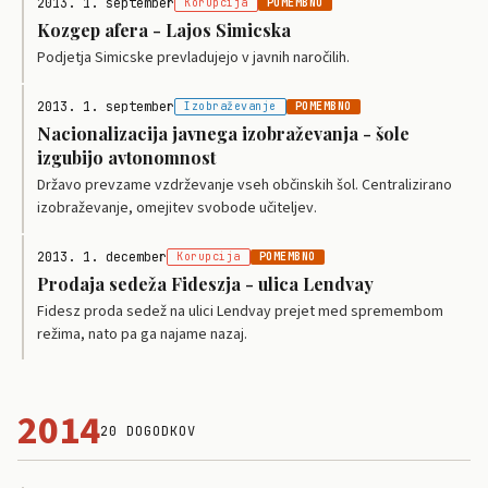
2013. 1. september
Korupcija
POMEMBNO
Kozgep afera - Lajos Simicska
Podjetja Simicske prevladujejo v javnih naročilih.
2013. 1. september
Izobraževanje
POMEMBNO
Nacionalizacija javnega izobraževanja - šole
izgubijo avtonomnost
Državo prevzame vzdrževanje vseh občinskih šol. Centralizirano
izobraževanje, omejitev svobode učiteljev.
2013. 1. december
Korupcija
POMEMBNO
Prodaja sedeža Fideszja - ulica Lendvay
Fidesz proda sedež na ulici Lendvay prejet med spremembom
režima, nato pa ga najame nazaj.
2014
20 DOGODKOV