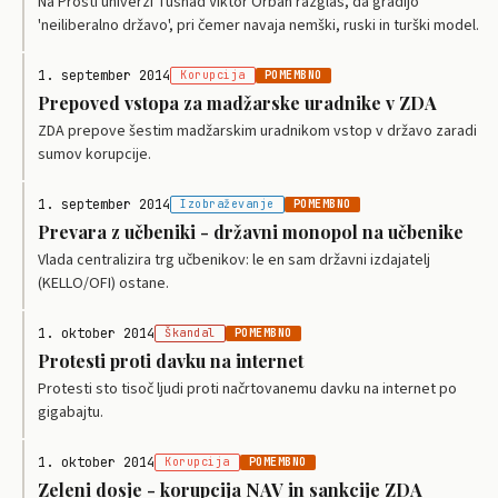
Na Prosti univerzi Tusnad Viktor Orban razglas, da gradijo
'neiliberalno državo', pri čemer navaja nemški, ruski in turški model.
1. september 2014
Korupcija
POMEMBNO
Prepoved vstopa za madžarske uradnike v ZDA
ZDA prepove šestim madžarskim uradnikom vstop v državo zaradi
sumov korupcije.
1. september 2014
Izobraževanje
POMEMBNO
Prevara z učbeniki - državni monopol na učbenike
Vlada centralizira trg učbenikov: le en sam državni izdajatelj
(KELLO/OFI) ostane.
1. oktober 2014
Škandal
POMEMBNO
Protesti proti davku na internet
Protesti sto tisoč ljudi proti načrtovanemu davku na internet po
gigabajtu.
1. oktober 2014
Korupcija
POMEMBNO
Zeleni dosje - korupcija NAV in sankcije ZDA