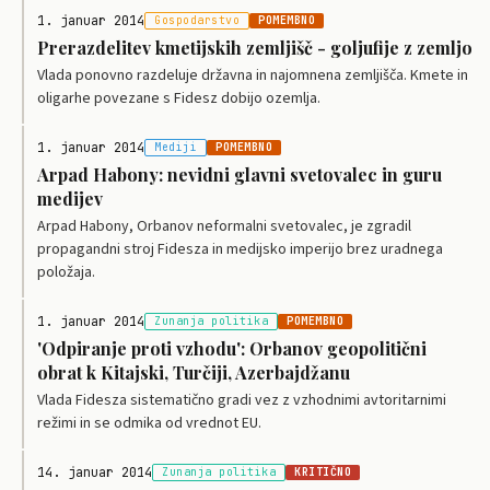
1. januar 2014
Gospodarstvo
POMEMBNO
Prerazdelitev kmetijskih zemljišč - goljufije z zemljo
Vlada ponovno razdeluje državna in najomnena zemljišča. Kmete in
oligarhe povezane s Fidesz dobijo ozemlja.
1. januar 2014
Mediji
POMEMBNO
Arpad Habony: nevidni glavni svetovalec in guru
medijev
Arpad Habony, Orbanov neformalni svetovalec, je zgradil
propagandni stroj Fidesza in medijsko imperijo brez uradnega
položaja.
1. januar 2014
Zunanja politika
POMEMBNO
'Odpiranje proti vzhodu': Orbanov geopolitični
obrat k Kitajski, Turčiji, Azerbajdžanu
Vlada Fidesza sistematično gradi vez z vzhodnimi avtoritarnimi
režimi in se odmika od vrednot EU.
14. januar 2014
Zunanja politika
KRITIČNO