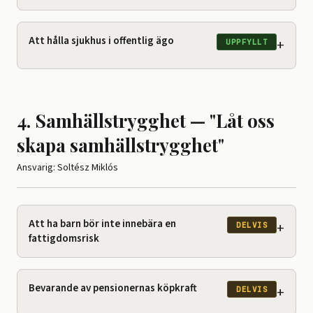
Att hålla sjukhus i offentlig ägo
+
UPPFYLLT
4. Samhällstrygghet — "Låt oss
skapa samhällstrygghet"
Ansvarig: Soltész Miklós
Att ha barn bör inte innebära en
+
DELVIS
fattigdomsrisk
Bevarande av pensionernas köpkraft
+
DELVIS