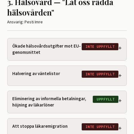
3. Hälsovård — "Låt oss rädda
hälsovården"
Ansvarig: Pesti Imre
Ökade hälsovårdsutgifter mot EU-
+
INTE UPPFYLLT
genomsnittet
Halvering av väntelistor
+
INTE UPPFYLLT
Eliminering av informella betalningar,
+
UPPFYLLT
höjning av läkarlöner
Att stoppa läkaremigration
+
INTE UPPFYLLT