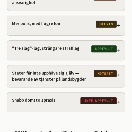
ansvarighet
Mer polis, med högre lön
+
DELVIS
"Tre slag"-lag, strängare strafflag
+
UPPFYLLT
Staten får inte upphäva sig själv —
+
MOTSATT
bevarande av tjänster på landsbygden
Snabb domstolspraxis
+
INTE UPPFYLLT