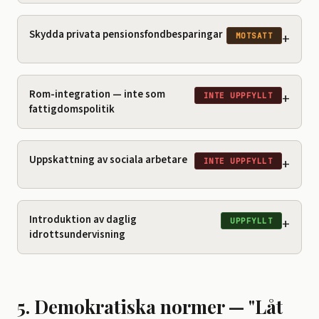
Skydda privata pensionsfondbesparingar
+
MOTSATT
Rom-integration — inte som
+
INTE UPPFYLLT
fattigdomspolitik
Uppskattning av sociala arbetare
+
INTE UPPFYLLT
Introduktion av daglig
+
UPPFYLLT
idrottsundervisning
5. Demokratiska normer — "Låt