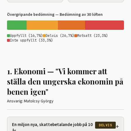
Övergripande bedömning — Bedömning av 30 löften
Uppfyllt (16,7%)
Delvis (26,7%)
Motsatt (23,3%)
Inte uppfyllt (33,3%)
1. Ekonomi — "Vi kommer att
ställa den ungerska ekonomin på
benen igen"
Ansvarig: Matolcsy György
En miljon nya, skattebetalande jobb på 10
+
DELVIS
år