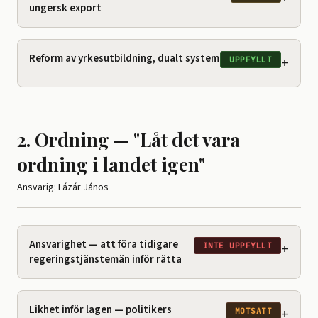
ungersk export
Reform av yrkesutbildning, dualt system
+
UPPFYLLT
2. Ordning — "Låt det vara
ordning i landet igen"
Ansvarig: Lázár János
Ansvarighet — att föra tidigare
+
INTE UPPFYLLT
regeringstjänstemän inför rätta
Likhet inför lagen — politikers
+
MOTSATT