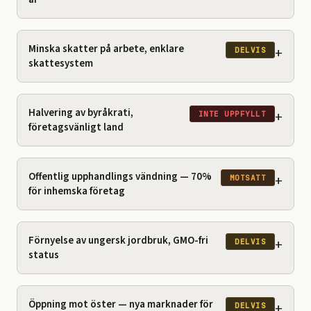
Minska skatter på arbete, enklare
+
DELVIS
skattesystem
Halvering av byråkrati,
+
INTE UPPFYLLT
företagsvänligt land
Offentlig upphandlings vändning — 70%
+
MOTSATT
för inhemska företag
Förnyelse av ungersk jordbruk, GMO-fri
+
DELVIS
status
Öppning mot öster — nya marknader för
+
DELVIS