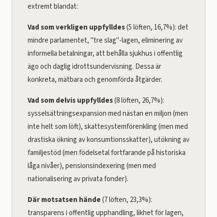
extremt blandat:
Vad som verkligen uppfylldes
(5 löften, 16,7%): det
mindre parlamentet, "tre slag"-lagen, eliminering av
informella betalningar, att behålla sjukhus i offentlig
ägo och daglig idrottsundervisning. Dessa är
konkreta, mätbara och genomförda åtgärder.
Vad som delvis uppfylldes
(8 löften, 26,7%):
sysselsättningsexpansion med nästan en miljon (men
inte helt som löft), skattesystemförenkling (men med
drastiska ökning av konsumtionsskatter), utökning av
familjestöd (men födelsetal fortfarande på historiska
låga nivåer), pensionsindexering (men med
nationalisering av privata fonder).
Där motsatsen hände
(7 löften, 23,3%):
transparens i offentlig upphandling, likhet för lagen,