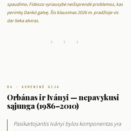
spaudimo, Fideszo vyriausybė neišsprendė problemos, kas
perimtų Dankó gatvę. Šis klausimas 2026 m. pradžioje vis
dar lieka atviras.
§ § §
04 · ASMENINĖ GIJA
Orbánas ir Iványi — nepavykusi
sąjunga (1986–2010)
Pasikartojantis Iványi bylos komponentas yra