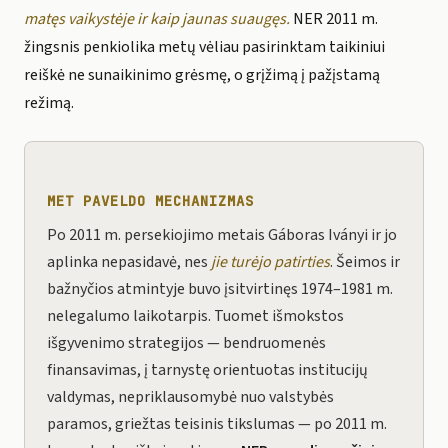
matęs vaikystėje ir kaip jaunas suaugęs.
NER 2011 m.
žingsnis penkiolika metų vėliau pasirinktam taikiniui
reiškė ne sunaikinimo grėsmę, o grįžimą į pažįstamą
režimą.
MET PAVELDO MECHANIZMAS
Po 2011 m. persekiojimo metais Gáboras Iványi ir jo
aplinka nepasidavė, nes
jie turėjo patirties
. Šeimos ir
bažnyčios atmintyje buvo įsitvirtinęs 1974–1981 m.
nelegalumo laikotarpis. Tuomet išmokstos
išgyvenimo strategijos — bendruomenės
finansavimas, į tarnystę orientuotas institucijų
valdymas, nepriklausomybė nuo valstybės
paramos, griežtas teisinis tikslumas — po 2011 m.