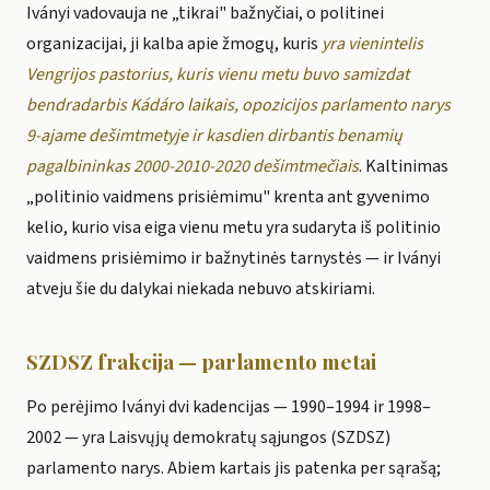
Iványi vadovauja ne „tikrai" bažnyčiai, o politinei
organizacijai, ji kalba apie žmogų, kuris
yra vienintelis
Vengrijos pastorius, kuris vienu metu buvo samizdat
bendradarbis Kádáro laikais, opozicijos parlamento narys
9-ajame dešimtmetyje ir kasdien dirbantis benamių
pagalbininkas 2000-2010-2020 dešimtmečiais
. Kaltinimas
„politinio vaidmens prisiėmimu" krenta ant gyvenimo
kelio, kurio visa eiga vienu metu yra sudaryta iš politinio
vaidmens prisiėmimo ir bažnytinės tarnystės — ir Iványi
atveju šie du dalykai niekada nebuvo atskiriami.
SZDSZ frakcija — parlamento metai
Po perėjimo Iványi dvi kadencijas — 1990–1994 ir 1998–
2002 — yra Laisvųjų demokratų sąjungos (SZDSZ)
parlamento narys. Abiem kartais jis patenka per sąrašą;