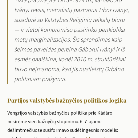
Tikra pradžia yra 1973–1974 m., kai Gáboro
Iványi tėvas, metodistų pastorius Tibor Iványi,
susidūrė su Valstybės Religinių reikalų biuru
— ir vietoj kompromiso pasirinko penkiolika
metų marginalizacijos. Šis sprendimas kaip
šeimos paveldas pereina Gáborui Iványi ir iš
esmės paaiškina, kodėl 2010 m. struktūriškai
buvo neįmanoma, kad jis nusileistų Orbáno
politiniam prašymui.
Partijos valstybės bažnyčios politikos logika
Vengrijos valstybės bažnyčios politika prie Kádáro
nesirėmė vien bažnyčių slopinimu. 6-7-ajame
dešimtmečiuose susiformavo sudėtingesnis modelis: