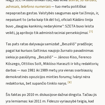
Nagy. SZETA buvo unikali tuo, kad veikė
atvirai, su vardais,
adresais, telefono numeriais
— tuo metu politiškai
nepaprastas gestas. Valstybės saugumas apie tai žinojo, ir,
nepaisant to (arba kaip tik dėl to), oficiali Kádáro linija
buvo „daugiau kankinių nedarykime": SZETA buvo leista
[7]
veikti, ją apribojo tik administraciniai persekiojimai.
Tas pats ratas dalyvauja samizdat „Beszélő" pradžioje;
pagal kai kuriuos šaltinius naujojo žurnalo pavadinimas
siekia jo pasiūlymą. „Beszélő" — Jánoso Kiso, Ferenco
Kőszego, Ottilios Solt, Miklóso Haraszti ir kitų redaktorių
darbas — nuo 1981 iki 1989 metų yra vienas svarbiausių
demokratinės opozicijos minties forumų; Iványi nėra
[8]
redaktorius, bet supančio tinklo narys.
Šis faktas po 2010 m. diskusijose dažnai dingsta. Tačiau jis
yra lemiamas: kai 2011 m. Fideszo vyriausybė teigia, kad