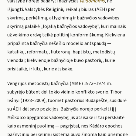
valstybė norėjo padaryti bažnyčias
valdomomis
, ne
išjungti. Valstybės Religinių reikalų biuras (ÁEH) per
skyrimą, perkėlimą, atlyginimą ir bažnyčios vadovybės
skyrimą palaikė „lojalią bažnyčios vadovybę", kuri mainais
už veikimo erdvę teikė politinį konformiškumą. Kiekviena
pripažinta bažnyčia nešė šio modelio antspaudą —
katalikų, reformatų, liuteronų, baptistų, metodistų
vienodai; kiekvienoje bažnyčioje buvo pastorių, kurie
prisitaikė, ir kitų, kurie atsisakė.
Vengrijos metodistų bažnyčia (MME) 1973–1974 m.
subyrėjo būtent dėl tokio vidinio konflikto svorio. Tibor
Iványi (1928–2009), tuomet pastorius Budapešte, susidūrė
su ÁEH dėl savo pozicijos. Bažnyčia norėjo perkelti jį į
Miškolco apygardos vadovybę; jis atsisakė ir tai perskaitė
kaip asmeninį puolimą — pagrįstai, nes Kádáro epochos
bažnytinių perkėlimų sistema buvo žinoma kaip priemonė