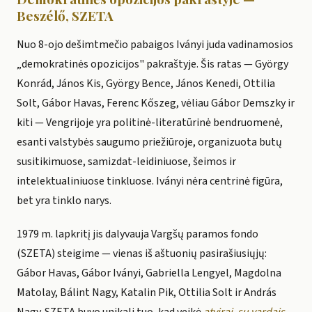
Beszélő, SZETA
Nuo 8-ojo dešimtmečio pabaigos Iványi juda vadinamosios
„demokratinės opozicijos" pakraštyje. Šis ratas — György
Konrád, János Kis, György Bence, János Kenedi, Ottilia
Solt, Gábor Havas, Ferenc Kőszeg, vėliau Gábor Demszky ir
kiti — Vengrijoje yra politinė-literatūrinė bendruomenė,
esanti valstybės saugumo priežiūroje, organizuota butų
susitikimuose, samizdat-leidiniuose, šeimos ir
intelektualiniuose tinkluose. Iványi nėra centrinė figūra,
bet yra tinklo narys.
1979 m. lapkritį jis dalyvauja Vargšų paramos fondo
(SZETA) steigime — vienas iš aštuonių pasirašiusiųjų:
Gábor Havas, Gábor Iványi, Gabriella Lengyel, Magdolna
Matolay, Bálint Nagy, Katalin Pik, Ottilia Solt ir András