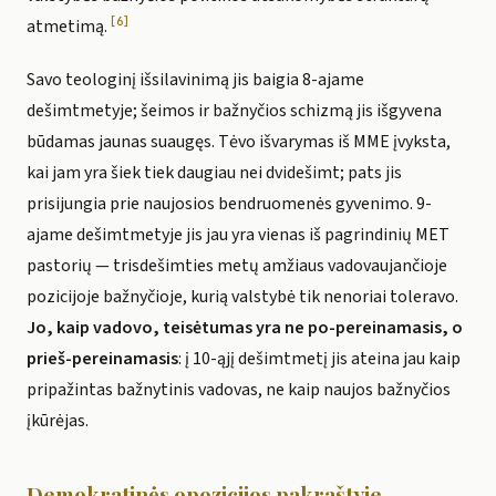
[6]
atmetimą.
Savo teologinį išsilavinimą jis baigia 8-ajame
dešimtmetyje; šeimos ir bažnyčios schizmą jis išgyvena
būdamas jaunas suaugęs. Tėvo išvarymas iš MME įvyksta,
kai jam yra šiek tiek daugiau nei dvidešimt; pats jis
prisijungia prie naujosios bendruomenės gyvenimo. 9-
ajame dešimtmetyje jis jau yra vienas iš pagrindinių MET
pastorių — trisdešimties metų amžiaus vadovaujančioje
pozicijoje bažnyčioje, kurią valstybė tik nenoriai toleravo.
Jo, kaip vadovo, teisėtumas yra ne po-pereinamasis, o
prieš-pereinamasis
: į 10-ąjį dešimtmetį jis ateina jau kaip
pripažintas bažnytinis vadovas, ne kaip naujos bažnyčios
įkūrėjas.
Demokratinės opozicijos pakraštyje —