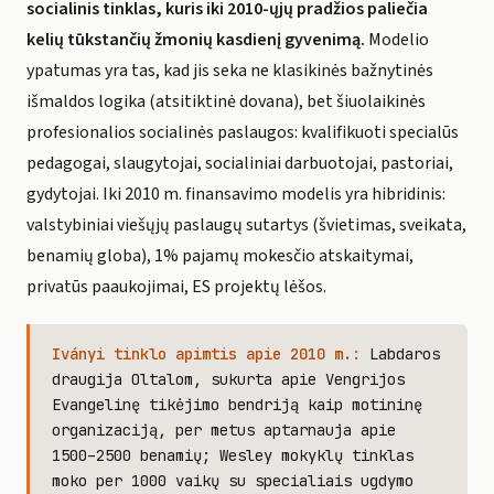
socialinis tinklas, kuris iki 2010-ųjų pradžios paliečia
kelių tūkstančių žmonių kasdienį gyvenimą.
Modelio
ypatumas yra tas, kad jis seka ne klasikinės bažnytinės
išmaldos logika (atsitiktinė dovana), bet šiuolaikinės
profesionalios socialinės paslaugos: kvalifikuoti specialūs
pedagogai, slaugytojai, socialiniai darbuotojai, pastoriai,
gydytojai. Iki 2010 m. finansavimo modelis yra hibridinis:
valstybiniai viešųjų paslaugų sutartys (švietimas, sveikata,
benamių globa), 1% pajamų mokesčio atskaitymai,
privatūs paaukojimai, ES projektų lėšos.
Iványi tinklo apimtis apie 2010 m.:
Labdaros
draugija Oltalom, sukurta apie Vengrijos
Evangelinę tikėjimo bendriją kaip motininę
organizaciją, per metus aptarnauja apie
1500–2500 benamių; Wesley mokyklų tinklas
moko per 1000 vaikų su specialiais ugdymo