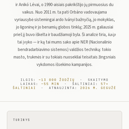
ir Anikó Lévai, o 1990-aisiais pakrikštijo jų pirmuosius du
vaikus. Nuo 2011 m. ta pati Orbáno vadovaujama
vyriausybė sistemingai ardo Iványi bažnyčią, jo mokyklas,
jo ligoninę ir jo benamių globos tinklą; 2025 m. galiausiai
prieš jį buvo iškelta ir baudžiamoji byla. Ši analizė tiria,
kaip
tai įvyko — ir ką tai mums sako apie NER (Nacionalinio
bendradarbiavimo sistemos) valdžios techniką: tokio
masto, trukmės ir su tokiais nuosekliai teisėtais žingsniais
vykdomos išsekimo kampanijos.
ILGIS:
~13 000 ŽODŽIŲ
· SKAITYMO
LAIKAS:
~55 MIN
· ŠALTINIAI:
57+
ŠALTINIAI
· ATNAUJINTA:
2026 M. GEGUŽĖ
TURINYS