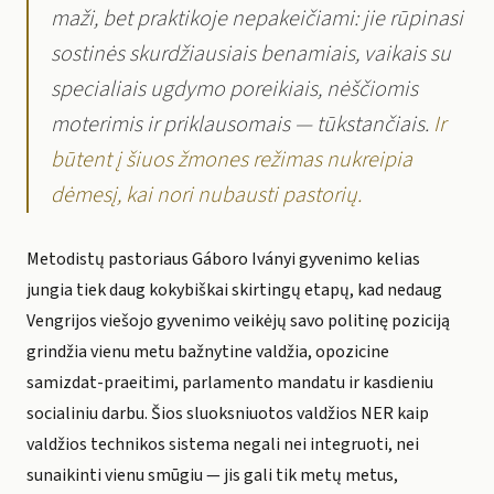
maži, bet praktikoje nepakeičiami: jie rūpinasi
sostinės skurdžiausiais benamiais, vaikais su
specialiais ugdymo poreikiais, nėščiomis
moterimis ir priklausomais — tūkstančiais.
Ir
būtent į šiuos žmones režimas nukreipia
dėmesį, kai nori nubausti pastorių.
Metodistų pastoriaus Gáboro Iványi gyvenimo kelias
jungia tiek daug kokybiškai skirtingų etapų, kad nedaug
Vengrijos viešojo gyvenimo veikėjų savo politinę poziciją
grindžia vienu metu bažnytine valdžia, opozicine
samizdat-praeitimi, parlamento mandatu ir kasdieniu
socialiniu darbu. Šios sluoksniuotos valdžios NER kaip
valdžios technikos sistema negali nei integruoti, nei
sunaikinti vienu smūgiu — jis gali tik metų metus,