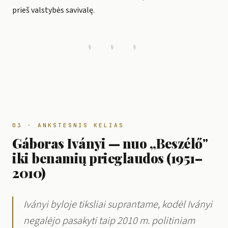
prieš valstybės savivalę.
§ § §
03 · ANKSTESNIS KELIAS
Gáboras Iványi — nuo „Beszélő"
iki benamių prieglaudos (1951–
2010)
Iványi byloje tiksliai suprantame, kodėl Iványi
negalėjo pasakyti taip 2010 m. politiniam