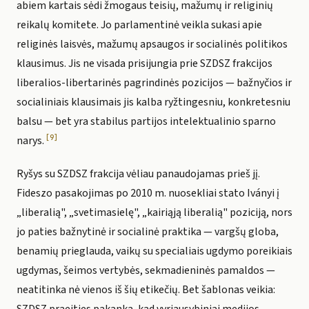
abiem kartais sėdi žmogaus teisių, mažumų ir religinių
reikalų komitete. Jo parlamentinė veikla sukasi apie
religinės laisvės, mažumų apsaugos ir socialinės politikos
klausimus. Jis ne visada prisijungia prie SZDSZ frakcijos
liberalios-libertarinės pagrindinės pozicijos — bažnyčios ir
socialiniais klausimais jis kalba ryžtingesniu, konkretesniu
balsu — bet yra stabilus partijos intelektualinio sparno
[9]
narys.
Ryšys su SZDSZ frakcija vėliau panaudojamas prieš jį.
Fideszo pasakojimas po 2010 m. nuosekliai stato Iványi į
„liberalią", „svetimasielę", „kairiąją liberalią" poziciją, nors
jo paties bažnytinė ir socialinė praktika — vargšų globa,
benamių prieglauda, vaikų su specialiais ugdymo poreikiais
ugdymas, šeimos vertybės, sekmadieninės pamaldos —
neatitinka nė vienos iš šių etikečių. Bet šablonas veikia: