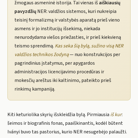
žmogaus asmeninė istorija. Tai vienas iš
aiškiausių
pavyzdžių
NER: valdžios sistemos, kuri nukreipia
teisinį formalizmą ir valstybės aparatą prieš vieno
asmens ir jo institucijų išsekimą, niekada
nenurodydama viešos priežasties, ir prieš kiekvieną
teismo sprendimą.
Kas seka šią bylą, sužino visą NER
valdžios technikos žodyną
— nuo konstrukcijos per
pagrindinius įstatymus, per apygardos
administracijos licencijavimo procedūras ir
mokesčių areštus iki kaltinimo, pateikto prieš
rinkimų kampaniją.
Kiti keturiolika skyrių išskleidžia bylą. Pirmiausia
iš kur
:
šeimos ir biografinis fonas, paaiškinantis, kodėl būtent
Iványi buvo tas pastorius, kurio NER nesugebėjo palaužti.