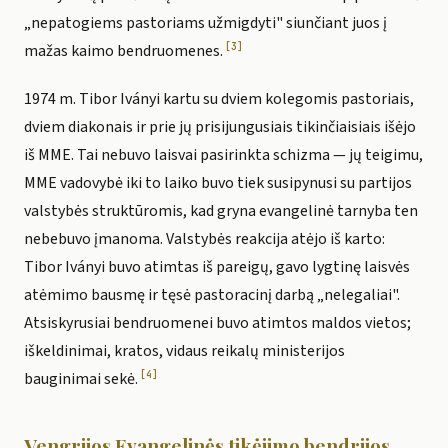
„nepatogiems pastoriams užmigdyti" siunčiant juos į
[3]
mažas kaimo bendruomenes.
1974 m. Tibor Iványi kartu su dviem kolegomis pastoriais,
dviem diakonais ir prie jų prisijungusiais tikinčiaisiais išėjo
iš MME. Tai nebuvo laisvai pasirinkta schizma — jų teigimu,
MME vadovybė iki to laiko buvo tiek susipynusi su partijos
valstybės struktūromis, kad gryna evangelinė tarnyba ten
nebebuvo įmanoma. Valstybės reakcija atėjo iš karto:
Tibor Iványi buvo atimtas iš pareigų, gavo lygtinę laisvės
atėmimo bausmę ir tęsė pastoracinį darbą „nelegaliai".
Atsiskyrusiai bendruomenei buvo atimtos maldos vietos;
iškeldinimai, kratos, vidaus reikalų ministerijos
[4]
bauginimai sekė.
Vengrijos Evangelinės tikėjimo bendrijos