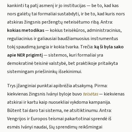
kankinti tą patį asmenį ir jo institucijas — be to, kad kas
nors galėtų tai formaliai sustabdyti, ir be to, kad kuris nors
atskiras žingsnis peržengtų neteisėtumo ribą. Antra:
kokias metodikas
— kokius teisėkūros, administracinius,
reguliacinius ir galiausiai baudžiamuosius instrumentus
tokį spaudimą jungia ir kokia tvarka. Trečia:
ką ši byla sako
apie NER prigimtį
— sistemos, kuri formaliai yra
demokratinė teisinė valstybė, bet praktikoje pritaikyta
sistemingam priešininkų išsekinimui.
Trys įžanginiai punktai apibrėžia atsakymą. Pirma:
kiekvienas žingsnis Iványi byloje buvo
teisėtas
— kiekvienas
atskirai ir kartu kaip nuosekliai vykdoma kampanija.
Būtent tai daro tai sistema, ne atsitiktinumu. Antra:
Vengrijos ir Europos teismai pakartotinai sprendė iš
esmės Iványi naudai, šių sprendimų reikšmingai