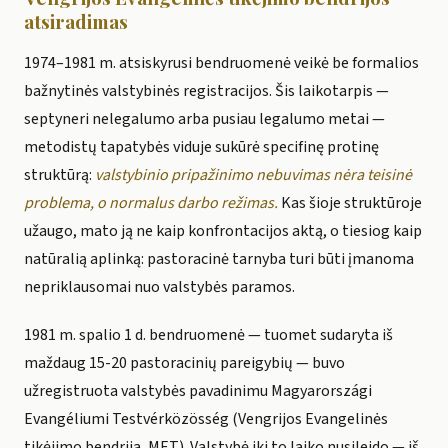
atsiradimas
1974–1981 m. atsiskyrusi bendruomenė veikė be formalios
bažnytinės valstybinės registracijos. Šis laikotarpis —
septyneri nelegalumo arba pusiau legalumo metai —
metodistų tapatybės viduje sukūrė specifinę protinę
struktūrą:
valstybinio pripažinimo nebuvimas nėra teisinė
problema, o normalus darbo režimas.
Kas šioje struktūroje
užaugo, mato ją ne kaip konfrontacijos aktą, o tiesiog kaip
natūralią aplinką: pastoracinė tarnyba turi būti įmanoma
nepriklausomai nuo valstybės paramos.
1981 m. spalio 1 d. bendruomenė — tuomet sudaryta iš
maždaug 15-20 pastoracinių pareigybių — buvo
užregistruota valstybės pavadinimu Magyarországi
Evangéliumi Testvérközösség (Vengrijos Evangelinės
tikėjimo bendrija, MET). Valstybė iki to laiko nusileido — iš