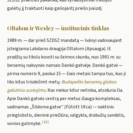
SZDSZ praeities pakanka, kad vyriausybiniai medijos
galėtų jį traktuoti kaip galiojantį priešo įvaizdį.
Oltalom ir Wesley — institucinis tinklas
1989 m. — dar prieš SZDSZ mandatą — Iványi vadovaujant
įsteigiama Labdaros draugija Oltalom (Apsauga). Iš
pradžių su tikslu kovoti su šeimos skurdu, nuo 1991 m. su
benamių nakvynės namais Dankó gatvėje. Dankó gatvė —
pirma numeris 9, paskui 15 — šiais metais tampa tuo, kuo ji
liks kitus trisdešimt metų:
Budapešto benamių globos
galutiniu sustojimu
. Kas niekur kitur netinka, atsiduria čia.
Apie Dankó gatvės centrą per metus išauga kompleksas,
vadinamas „Šildoma gatve" (Fűtött Utca) — naktinis
prieglobstis, dieninė priežiūra, valgykla, drabužių sandėlis,
[10]
vonios galimybė.