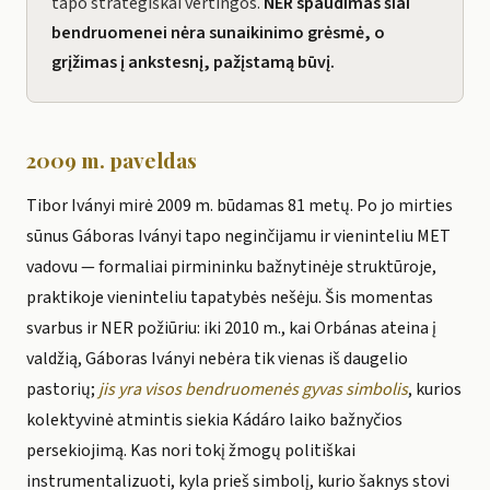
tapo strategiškai vertingos.
NER spaudimas šiai
bendruomenei nėra sunaikinimo grėsmė, o
grįžimas į ankstesnį, pažįstamą būvį.
2009 m. paveldas
Tibor Iványi mirė 2009 m. būdamas 81 metų. Po jo mirties
sūnus Gáboras Iványi tapo neginčijamu ir vieninteliu MET
vadovu — formaliai pirmininku bažnytinėje struktūroje,
praktikoje vieninteliu tapatybės nešėju. Šis momentas
svarbus ir NER požiūriu: iki 2010 m., kai Orbánas ateina į
valdžią, Gáboras Iványi nebėra tik vienas iš daugelio
pastorių;
jis yra visos bendruomenės gyvas simbolis
, kurios
kolektyvinė atmintis siekia Kádáro laiko bažnyčios
persekiojimą. Kas nori tokį žmogų politiškai
instrumentalizuoti, kyla prieš simbolį, kurio šaknys stovi