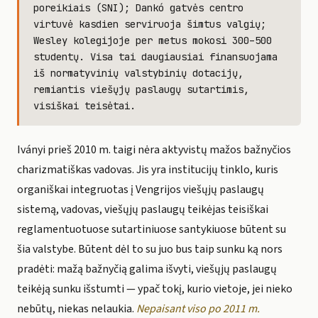
poreikiais (SNI); Dankó gatvės centro
virtuvė kasdien serviruoja šimtus valgių;
Wesley kolegijoje per metus mokosi 300–500
studentų. Visa tai daugiausiai finansuojama
iš normatyvinių valstybinių dotacijų,
remiantis viešųjų paslaugų sutartimis,
visiškai teisėtai.
Iványi prieš 2010 m. taigi nėra aktyvistų mažos bažnyčios
charizmatiškas vadovas. Jis yra institucijų tinklo, kuris
organiškai integruotas į Vengrijos viešųjų paslaugų
sistemą, vadovas, viešųjų paslaugų teikėjas teisiškai
reglamentuotuose sutartiniuose santykiuose būtent su
šia valstybe. Būtent dėl to su juo bus taip sunku ką nors
pradėti: mažą bažnyčią galima išvyti, viešųjų paslaugų
teikėją sunku išstumti — ypač tokį, kurio vietoje, jei nieko
nebūtų, niekas nelaukia.
Nepaisant viso po 2011 m.