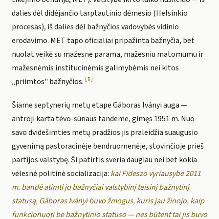
dalies dėl didėjančio tarptautinio dėmesio (Helsinkio
procesas), iš dalies dėl bažnyčios vadovybės vidinio
erodavimo. MET tapo oficialiai pripažinta bažnyčia, bet
nuolat veikė su mažesne parama, mažesniu matomumu ir
mažesnėmis institucinėmis galimybėmis nei kitos
[5]
„priimtos" bažnyčios.
Šiame septynerių metų etape Gáboras Iványi auga —
antroji karta tėvo-sūnaus tandeme, gimęs 1951 m. Nuo
savo dvidešimties metų pradžios jis praleidžia suaugusio
gyvenimą pastoracinėje bendruomenėje, stovinčioje prieš
partijos valstybę. Ši patirtis sveria daugiau nei bet kokia
vėlesnė politinė socializacija:
kai Fideszo vyriausybė 2011
m. bandė atimti jo bažnyčiai valstybinį teisinį bažnytinį
statusą, Gáboras Iványi buvo žmogus, kuris jau žinojo, kaip
funkcionuoti be bažnytinio statuso — nes būtent tai jis buvo