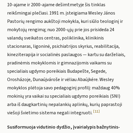
10-ajame ir 2000-ajame dešimtmetyje šis tinklas
reikšmingai plečiasi. 1991 m. įsteigiama Wesley János
Pastorių rengimo aukštoji mokykla, kuri siūlo teologinį ir
mokytojų rengimą; nuo 2000-ųjų prie jos prisideda 24
valandų sveikatos centras, poliklinika, klinikinis
stacionaras, ligoninė, psichiatrijos skyrius, reabilitacija,
kineziterapija ir socialinės paslaugos — kartu su darželiais,
pradinėmis mokyklomis ir gimnazijomis vaikams su
specialiais ugdymo poreikiais Budapešte, Segede,
Orosházoje, Dunaújvároše ir vėliau Abaújkére. Wesley
mokyklos plėtoja savo pedagoginį profilį: maždaug 40%
mokinių yra vaikai su specialiais ugdymo poreikiais (SNI)
arba iš daugkartinių nepalankių aplinkų, kurių paprastoji
[11]
viešoji švietimo sistema negali integruoti.
Susiformuoja vidutinio dydžio, įvairialypis bažnytinis-