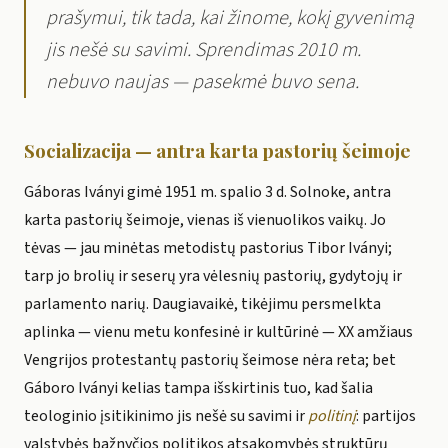
prašymui, tik tada, kai žinome, kokį gyvenimą
jis nešė su savimi. Sprendimas 2010 m.
nebuvo naujas — pasekmė buvo sena.
Socializacija — antra karta pastorių šeimoje
Gáboras Iványi gimė 1951 m. spalio 3 d. Solnoke, antra
karta pastorių šeimoje, vienas iš vienuolikos vaikų. Jo
tėvas — jau minėtas metodistų pastorius Tibor Iványi;
tarp jo brolių ir seserų yra vėlesnių pastorių, gydytojų ir
parlamento narių. Daugiavaikė, tikėjimu persmelkta
aplinka — vienu metu konfesinė ir kultūrinė — XX amžiaus
Vengrijos protestantų pastorių šeimose nėra reta; bet
Gáboro Iványi kelias tampa išskirtinis tuo, kad šalia
teologinio įsitikinimo jis nešė su savimi ir
politinį
: partijos
valstybės bažnyčios politikos atsakomybės struktūrų