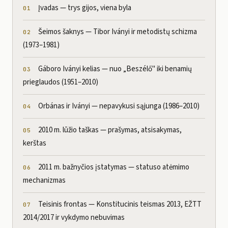
Įvadas — trys gijos, viena byla
Šeimos šaknys — Tibor Iványi ir metodistų schizma
(1973–1981)
Gáboro Iványi kelias — nuo „Beszélő" iki benamių
prieglaudos (1951–2010)
Orbánas ir Iványi — nepavykusi sąjunga (1986–2010)
2010 m. lūžio taškas — prašymas, atsisakymas,
kerštas
2011 m. bažnyčios įstatymas — statuso atėmimo
mechanizmas
Teisinis frontas — Konstitucinis teismas 2013, EŽTT
2014/2017 ir vykdymo nebuvimas