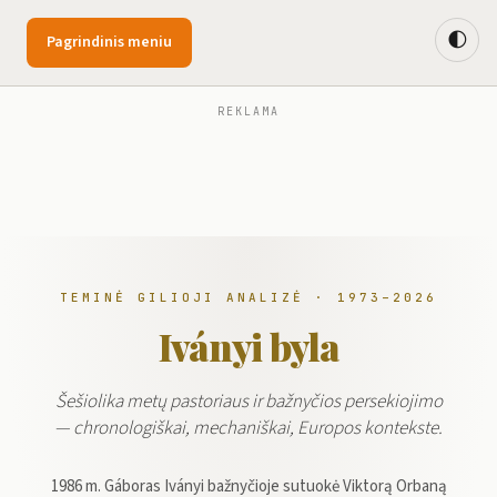
🌓
Pagrindinis meniu
REKLAMA
TEMINĖ GILIOJI ANALIZĖ · 1973–2026
Iványi byla
Šešiolika metų pastoriaus ir bažnyčios persekiojimo
— chronologiškai, mechaniškai, Europos kontekste.
1986 m. Gáboras Iványi bažnyčioje sutuokė Viktorą Orbaną