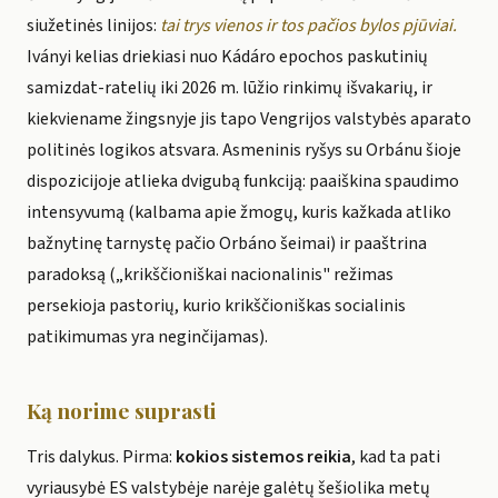
siužetinės linijos:
tai trys vienos ir tos pačios bylos pjūviai.
Iványi kelias driekiasi nuo Kádáro epochos paskutinių
samizdat-ratelių iki 2026 m. lūžio rinkimų išvakarių, ir
kiekviename žingsnyje jis tapo Vengrijos valstybės aparato
politinės logikos atsvara. Asmeninis ryšys su Orbánu šioje
dispozicijoje atlieka dvigubą funkciją: paaiškina spaudimo
intensyvumą (kalbama apie žmogų, kuris kažkada atliko
bažnytinę tarnystę pačio Orbáno šeimai) ir paaštrina
paradoksą („krikščioniškai nacionalinis" režimas
persekioja pastorių, kurio krikščioniškas socialinis
patikimumas yra neginčijamas).
Ką norime suprasti
Tris dalykus. Pirma:
kokios sistemos reikia
, kad ta pati
vyriausybė ES valstybėje narėje galėtų šešiolika metų