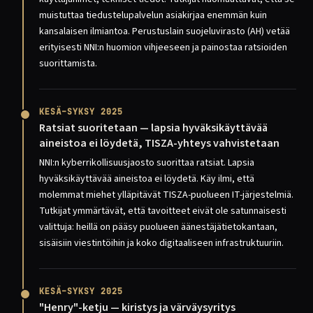
muistuttaa tiedustelupalvelun asiakirjaa enemmän kuin
kansalaisen ilmiantoa. Perustuslain suojeluvirasto (AH) vetää
erityisesti NNI:n huomion vihjeeseen ja painostaa ratsioiden
suorittamista.
KESÄ–SYKSY 2025
Ratsiat suoritetaan — lapsia hyväksikäyttävää
aineistoa ei löydetä, TISZA-yhteys vahvistetaan
NNI:n kyberrikollisuusjaosto suorittaa ratsiat. Lapsia
hyväksikäyttävää aineistoa ei löydetä. Käy ilmi, että
molemmat miehet ylläpitävät TISZA-puolueen IT-järjestelmiä.
Tutkijat ymmärtävät, että tavoitteet eivät ole satunnaisesti
valittuja: heillä on pääsy puolueen äänestäjätietokantaan,
sisäisiin viestintöihin ja koko digitaaliseen infrastruktuuriin.
KESÄ–SYKSY 2025
"Henry"-ketju — kiristys ja värväysyritys