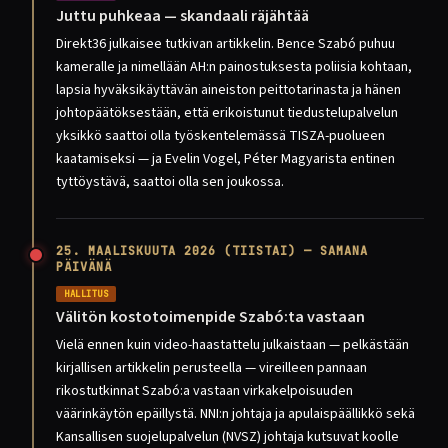
Juttu puhkeaa — skandaali räjähtää
Direkt36 julkaisee tutkivan artikkelin. Bence Szabó puhuu
kameralle ja nimellään AH:n painostuksesta poliisia kohtaan,
lapsia hyväksikäyttävän aineiston peittotarinasta ja hänen
johtopäätöksestään, että erikoistunut tiedustelupalvelun
yksikkö saattoi olla työskentelemässä TISZA-puolueen
kaatamiseksi — ja Evelin Vogel, Péter Magyarista entinen
tyttöystävä, saattoi olla sen joukossa.
25. MAALISKUUTA 2026 (TIISTAI) — SAMANA
PÄIVÄNÄ
HALLITUS
Välitön kostotoimenpide Szabó:ta vastaan
Vielä ennen kuin video-haastattelu julkaistaan — pelkästään
kirjallisen artikkelin perusteella — vireilleen pannaan
rikostutkinnat Szabó:a vastaan virkakelpoisuuden
väärinkäytön epäillystä. NNI:n johtaja ja apulaispäällikkö sekä
Kansallisen suojelupalvelun (NVSZ) johtaja kutsuvat koolle