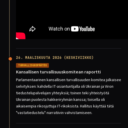
26. MAALISKUUTA 2026 (KESKIVIIKKO)
TURVALLISUUSPÄÄTÖS
Kansallisen turvallisuuskomitean raportti
Parlamentaarinen kansallisen turvallisuuden komitea julkaisee
selvityksen: kahdella IT-asiantuntijalla oli Ukrainan ja Viron
tiedustelupalvelujen yhteyksiä; toinen teki yhteistyötä
Ukrainan puolesta hakkeriryhmän kanssa; toisella oli
aikaisempia rikosjuttuja IT-rikoksista. Hallitus käyttää tätä
"vastatiedustelu"-narratiivin vahvistamiseen.