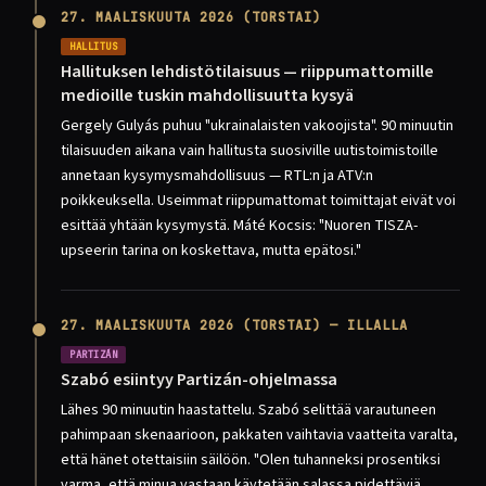
27. MAALISKUUTA 2026 (TORSTAI)
HALLITUS
Hallituksen lehdistötilaisuus — riippumattomille
medioille tuskin mahdollisuutta kysyä
Gergely Gulyás puhuu "ukrainalaisten vakoojista". 90 minuutin
tilaisuuden aikana vain hallitusta suosiville uutistoimistoille
annetaan kysymysmahdollisuus — RTL:n ja ATV:n
poikkeuksella. Useimmat riippumattomat toimittajat eivät voi
esittää yhtään kysymystä. Máté Kocsis: "Nuoren TISZA-
upseerin tarina on koskettava, mutta epätosi."
27. MAALISKUUTA 2026 (TORSTAI) — ILLALLA
PARTIZÁN
Szabó esiintyy Partizán-ohjelmassa
Lähes 90 minuutin haastattelu. Szabó selittää varautuneen
pahimpaan skenaarioon, pakkaten vaihtavia vaatteita varalta,
että hänet otettaisiin säilöön. "Olen tuhanneksi prosentiksi
varma, että minua vastaan käytetään salassa pidettäviä