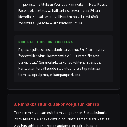
→ julkaistu hallituksen YouTube-kanavalla → Máté Kocsis
Facebook-postaus → hallitusta suosiva media 24-tunnin
kierrolla. Kansallisen turvallisuuden palvelut esittävät
"todisteita" yleisölle — ei tuomioistuimille.
KUN HALLITUS ON KOHTEENA
Pegasus-juttu: salaisuusluokittu vuosia. Szijjártó–Lavrov:
"panettelikirjoitus, kommenttia ei." EU-varat: "kesken
olevat jutut." Garancski-kultakonvoi-yhteys: hiljaisuus.
Kansallisen turvallisuuden luokitus näissä tapauksissa
toimii suojakilpenä, ei kampanjasekkina.
3. Rinnakkaisuus kultakonvoi-jutun kanssa
Terrorismin vastaisesti toimivan joukkon 5. maaliskuuta
2026 tekemä Alacska-ratsio noudatti samanlaista kaavaa:
yksityiskohtainen propagandamateriaali julkaistiin