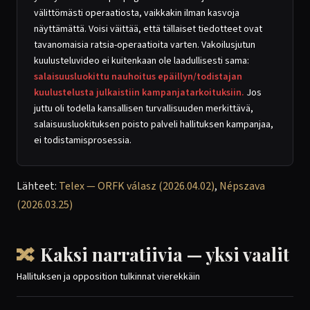
välittömästi operaatiosta, vaikkakin ilman kasvoja
näyttämättä. Voisi väittää, että tällaiset tiedotteet ovat
tavanomaisia ratsia-operaatioita varten. Vakoilusjutun
kuulusteluvideo ei kuitenkaan ole laadullisesti sama:
salaisuusluokittu nauhoitus epäillyn/todistajan
kuulustelusta julkaistiin kampanjatarkoituksiin.
Jos
juttu oli todella kansallisen turvallisuuden merkittävä,
salaisuusluokituksen poisto palveli hallituksen kampanjaa,
ei todistamisprosessia.
Lähteet:
Telex — ORFK válasz (2026.04.02)
,
Népszava
(2026.03.25)
🔀
Kaksi narratiivia — yksi vaalit
Hallituksen ja opposition tulkinnat vierekkäin