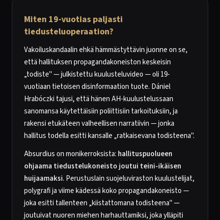
Miten 19-vuotias paljasti
tiedusteluoperaation?
Vakoiluskandaalin ehkä hämmästyttävin juonne on se,
että hallituksen propagandakoneiston keskeisin
„todiste" — julkistettu kuulusteluvideo — oli 19-
vuotiaan tietoisen disinformaation tuote. Dániel
Hrabóczki tajusi, että hänen AH-kuulustelussaan
sanomansa käytettäisiin poliittisiin tarkoituksiin, ja
rakensi etukäteen valheellisen narratiivin — jonka
hallitus todella esitti kansalle „ratkaisevana todisteena".
Absurdius on monikerroksista:
hallituspuolueen
ohjaama tiedustelukoneisto joutui teini-ikäisen
huijaamaksi
. Perustuslain suojeluviraston kuulustelijat,
polygrafi ja viime kädessä koko propagandakoneisto —
joka esitti tallenteen „kiistattomana todisteena" —
joutuivat nuoren miehen harhauttamiksi, joka ylläpiti