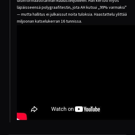
disinformaatiotarinan kuulustelijoilleen. Hän kertoo myös
läpäisseensä polygraafitestin, jota AH kutsui „99% varmaksi"
— mutta hallitus ei julkaissut noita tuloksia. Haastattelu ylittää
miljoonan katselukerran 16 tunnissa.