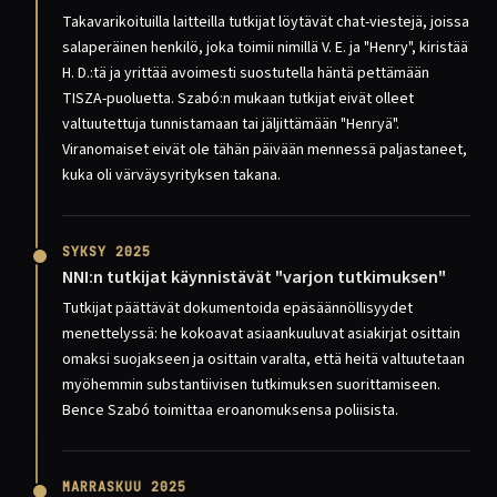
Takavarikoituilla laitteilla tutkijat löytävät chat-viestejä, joissa
salaperäinen henkilö, joka toimii nimillä V. E. ja "Henry", kiristää
H. D.:tä ja yrittää avoimesti suostutella häntä pettämään
TISZA-puoluetta. Szabó:n mukaan tutkijat eivät olleet
valtuutettuja tunnistamaan tai jäljittämään "Henryä".
Viranomaiset eivät ole tähän päivään mennessä paljastaneet,
kuka oli värväysyrityksen takana.
SYKSY 2025
NNI:n tutkijat käynnistävät "varjon tutkimuksen"
Tutkijat päättävät dokumentoida epäsäännöllisyydet
menettelyssä: he kokoavat asiaankuuluvat asiakirjat osittain
omaksi suojakseen ja osittain varalta, että heitä valtuutetaan
myöhemmin substantiivisen tutkimuksen suorittamiseen.
Bence Szabó toimittaa eroanomuksensa poliisista.
MARRASKUU 2025