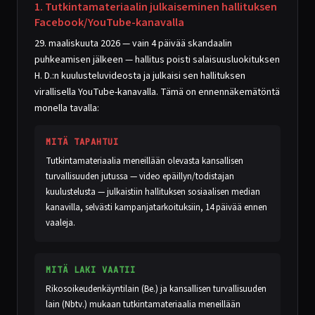
1. Tutkintamateriaalin julkaiseminen hallituksen
Facebook/YouTube-kanavalla
29. maaliskuuta 2026 — vain 4 päivää skandaalin
puhkeamisen jälkeen — hallitus poisti salaisuusluokituksen
H. D.:n kuulusteluvideosta ja julkaisi sen hallituksen
virallisella YouTube-kanavalla. Tämä on ennennäkemätöntä
monella tavalla:
MITÄ TAPAHTUI
Tutkintamateriaalia meneillään olevasta kansallisen
turvallisuuden jutussa — video epäillyn/todistajan
kuulustelusta — julkaistiin hallituksen sosiaalisen median
kanavilla, selvästi kampanjatarkoituksiin, 14 päivää ennen
vaaleja.
MITÄ LAKI VAATII
Rikosoikeudenkäyntilain (Be.) ja kansallisen turvallisuuden
lain (Nbtv.) mukaan tutkintamateriaalia meneillään