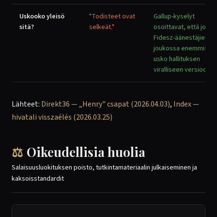
Uskooko yleisö
"Todisteet ovat
Gallup-kyselyt
sitä?
selkeät."
osoittavat, että jopa
Fidesz-äänestäjien
joukossa enemmistö 
usko hallituksen
viralliseen versioon.
Lähteet:
Direkt36 — „Henry" csapat (2026.04.03)
,
Index —
hivatali visszaélés (2026.03.25)
⚖️
Oikeudellisia huolia
Salaisuusluokituksen poisto, tutkintamateriaalin julkaiseminen ja
kaksoisstandardit