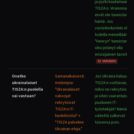
ja pyrki kaatamaan
TISZA:n. Viranomaiset
eivät ole tunnistaneet
häntä. Jos
vastatiedustelu oli
todella meneillään,
"Henryn" tunnistamin
olisi pitänyt olla
ensisijainen tavoite.
EI VASTAUSTA
Ovatko
Samanaikaisesti
Jos Ukraina haluaa
ukrainalaiset
molempia:
TISZA:n voittavan,
TISZA:n puolella
"Ukrainalaiset
miksi ne rekrytoisivat
vai vastaan?
vakoojat
ja siten vaarantaisivat
rekrytoivat
puolueen IT-
TISZA:n IT-
työntekijät? Nämä kak
henkilöstöä" +
väitettä sulkevat
"TISZA palvelee
toisensa pois.
Ukrainan etuja."