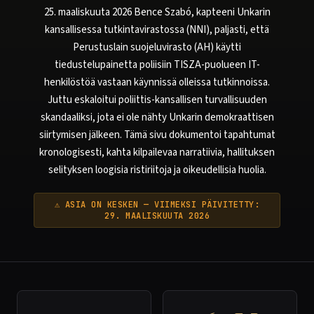
25. maaliskuuta 2026 Bence Szabó, kapteeni Unkarin
kansallisessa tutkintavirastossa (NNI), paljasti, että
Perustuslain suojeluvirasto (AH) käytti
tiedustelupainetta poliisiin TISZA-puolueen IT-
henkilöstöä vastaan käynnissä olleissa tutkinnoissa.
Juttu eskaloitui poliittis-kansallisen turvallisuuden
skandaaliksi, jota ei ole nähty Unkarin demokraattisen
siirtymisen jälkeen. Tämä sivu dokumentoi tapahtumat
kronologisesti, kahta kilpailevaa narratiivia, hallituksen
selityksen loogisia ristiriitoja ja oikeudellisia huolia.
⚠ ASIA ON KESKEN — VIIMEKSI PÄIVITETTY:
29. MAALISKUUTA 2026