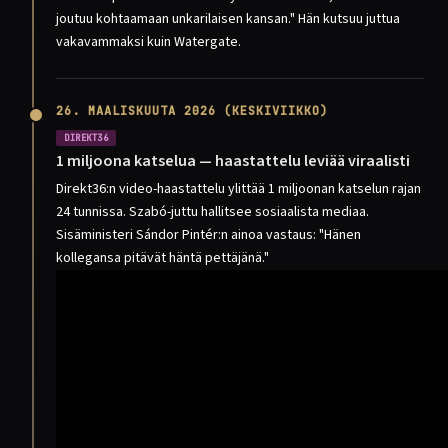
joutuu kohtaamaan unkarilaisen kansan." Hän kutsuu juttua
vakavammaksi kuin Watergate.
26. MAALISKUUTA 2026 (KESKIVIIKKO)
DIREKT36
1 miljoona katselua — haastattelu leviää viraalisti
Direkt36:n video-haastattelu ylittää 1 miljoonan katselun rajan
24 tunnissa. Szabó-juttu hallitsee sosiaalista mediaa.
Sisäministeri Sándor Pintér:n ainoa vastaus: "Hänen
kollegansa pitävät häntä pettäjänä."