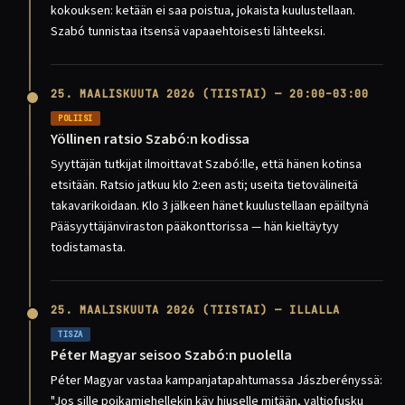
kokouksen: ketään ei saa poistua, jokaista kuulustellaan.
Szabó tunnistaa itsensä vapaaehtoisesti lähteeksi.
25. MAALISKUUTA 2026 (TIISTAI) — 20:00–03:00
POLIISI
Yöllinen ratsio Szabó:n kodissa
Syyttäjän tutkijat ilmoittavat Szabó:lle, että hänen kotinsa
etsitään. Ratsio jatkuu klo 2:een asti; useita tietovälineitä
takavarikoidaan. Klo 3 jälkeen hänet kuulustellaan epäiltynä
Pääsyyttäjänviraston pääkonttorissa — hän kieltäytyy
todistamasta.
25. MAALISKUUTA 2026 (TIISTAI) — ILLALLA
TISZA
Péter Magyar seisoo Szabó:n puolella
Péter Magyar vastaa kampanjatapahtumassa Jászberényssä:
"Jos sille poikamiehellekin käy hiuselle mitään, valtiofusku