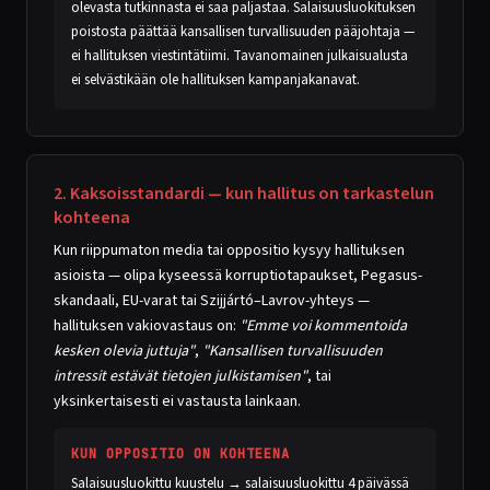
olevasta tutkinnasta ei saa paljastaa. Salaisuusluokituksen
poistosta päättää kansallisen turvallisuuden pääjohtaja —
ei hallituksen viestintätiimi. Tavanomainen julkaisualusta
ei selvästikään ole hallituksen kampanjakanavat.
2. Kaksoisstandardi — kun hallitus on tarkastelun
kohteena
Kun riippumaton media tai oppositio kysyy hallituksen
asioista — olipa kyseessä korruptiotapaukset, Pegasus-
skandaali, EU-varat tai Szijjártó–Lavrov-yhteys —
hallituksen vakiovastaus on:
"Emme voi kommentoida
kesken olevia juttuja"
,
"Kansallisen turvallisuuden
intressit estävät tietojen julkistamisen"
, tai
yksinkertaisesti ei vastausta lainkaan.
KUN OPPOSITIO ON KOHTEENA
Salaisuusluokittu kuustelu → salaisuusluokittu 4 päivässä