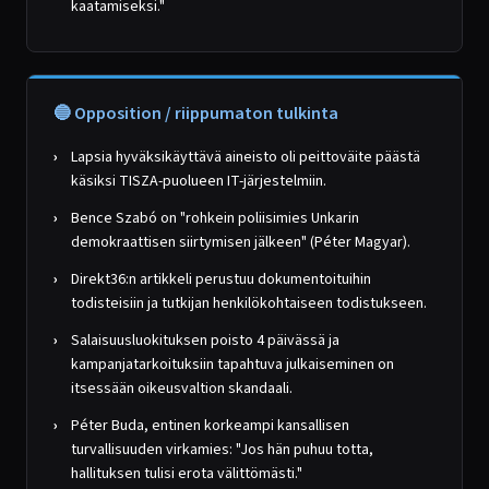
kaatamiseksi."
🔵 Opposition / riippumaton tulkinta
Lapsia hyväksikäyttävä aineisto oli peittoväite päästä
käsiksi TISZA-puolueen IT-järjestelmiin.
Bence Szabó on "rohkein poliisimies Unkarin
demokraattisen siirtymisen jälkeen" (Péter Magyar).
Direkt36:n artikkeli perustuu dokumentoituihin
todisteisiin ja tutkijan henkilökohtaiseen todistukseen.
Salaisuusluokituksen poisto 4 päivässä ja
kampanjatarkoituksiin tapahtuva julkaiseminen on
itsessään oikeusvaltion skandaali.
Péter Buda, entinen korkeampi kansallisen
turvallisuuden virkamies: "Jos hän puhuu totta,
hallituksen tulisi erota välittömästi."