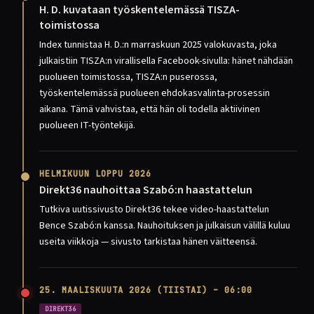
H. D. kuvataan työskentelemässä TISZA-
toimistossa
Index tunnistaa H. D.:n marraskuun 2025 valokuvasta, joka
julkaistiin TISZA:n virallisella Facebook-sivulla: hänet nähdään
puolueen toimistossa, TISZA:n puserossa,
työskentelemässä puolueen ehdokasvalinta-prosessin
aikana. Tämä vahvistaa, että hän oli todella aktiivinen
puolueen IT-työntekijä.
HELMIKUUN LOPPU 2026
Direkt36 nauhoittaa Szabó:n haastattelun
Tutkiva uutissivusto Direkt36 tekee video-haastattelun
Bence Szabó:n kanssa. Nauhoituksen ja julkaisun välillä kuluu
useita viikkoja — sivusto tarkistaa hänen väitteensä.
25. MAALISKUUTA 2026 (TIISTAI) – 06:00
DIREKT36