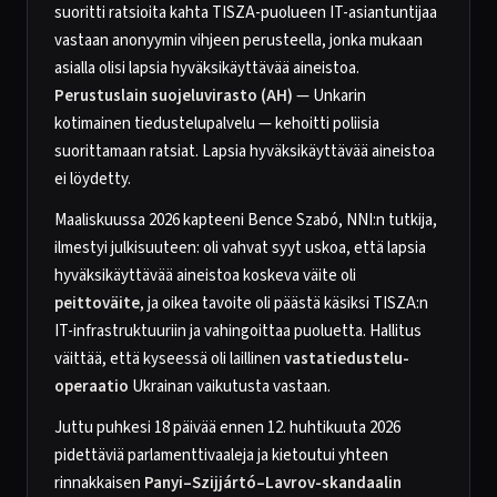
suoritti ratsioita kahta TISZA-puolueen IT-asiantuntijaa
vastaan anonyymin vihjeen perusteella, jonka mukaan
asialla olisi lapsia hyväksikäyttävää aineistoa.
Perustuslain suojeluvirasto (AH)
— Unkarin
kotimainen tiedustelupalvelu — kehoitti poliisia
suorittamaan ratsiat. Lapsia hyväksikäyttävää aineistoa
ei löydetty.
Maaliskuussa 2026 kapteeni Bence Szabó, NNI:n tutkija,
ilmestyi julkisuuteen: oli vahvat syyt uskoa, että lapsia
hyväksikäyttävää aineistoa koskeva väite oli
peittoväite
, ja oikea tavoite oli päästä käsiksi TISZA:n
IT-infrastruktuuriin ja vahingoittaa puoluetta. Hallitus
väittää, että kyseessä oli laillinen
vastatiedustelu-
operaatio
Ukrainan vaikutusta vastaan.
Juttu puhkesi 18 päivää ennen 12. huhtikuuta 2026
pidettäviä parlamenttivaaleja ja kietoutui yhteen
rinnakkaisen
Panyi–Szijjártó–Lavrov-skandaalin