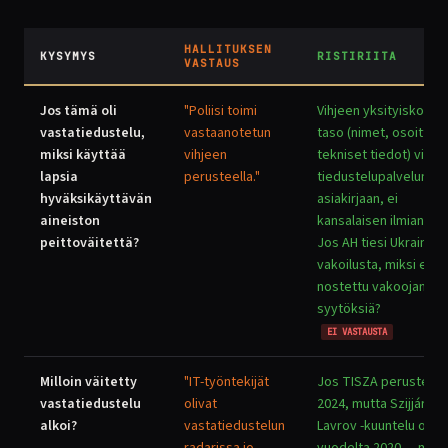
HALLITUKSEN
KYSYMYS
RISTIRIITA
VASTAUS
Jos tämä oli
"Poliisi toimi
Vihjeen yksityiskohti
vastatiedustelu,
vastaanotetun
taso (nimet, osoitteet
miksi käyttää
vihjeen
tekniset tiedot) viitta
lapsia
perusteella."
tiedustelupalvelun
hyväksikäyttävän
asiakirjaan, ei
aineiston
kansalaisen ilmiantoo
peittoväitettä?
Jos AH tiesi Ukrainan
vakoilusta, miksi ei
nostettu vakoojan
syytöksiä?
EI VASTAUSTA
Milloin väitetty
"IT-työntekijät
Jos TISZA perustettii
vastatiedustelu
olivat
2024, mutta Szijjártó–
alkoi?
vastatiedustelun
Lavrov -kuuntelu on