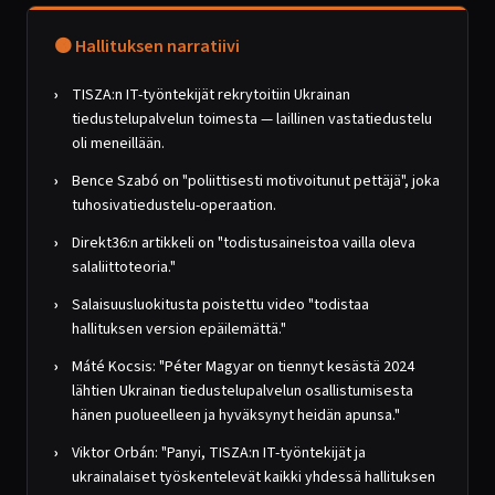
🟠 Hallituksen narratiivi
TISZA:n IT-työntekijät rekrytoitiin Ukrainan
tiedustelupalvelun toimesta — laillinen vastatiedustelu
oli meneillään.
Bence Szabó on "poliittisesti motivoitunut pettäjä", joka
tuhosivatiedustelu-operaation.
Direkt36:n artikkeli on "todistusaineistoa vailla oleva
salaliittoteoria."
Salaisuusluokitusta poistettu video "todistaa
hallituksen version epäilemättä."
Máté Kocsis: "Péter Magyar on tiennyt kesästä 2024
lähtien Ukrainan tiedustelupalvelun osallistumisesta
hänen puolueelleen ja hyväksynyt heidän apunsa."
Viktor Orbán: "Panyi, TISZA:n IT-työntekijät ja
ukrainalaiset työskentelevät kaikki yhdessä hallituksen