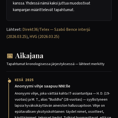
kanssa. Yhdessä nämä kaksi juttua muodostivat
kampanjan määrittelevät tapahtumat.
Lähteet:
Direkt36/Telex — Szabó Bence interjú
(2026.03.25)
,
HVG (2026.03.25)
📅
Aikajana
Tapahtumat kronologisessa järjestyksessä — lähteet merkitty
KESÄ 2025
Anonyymi vihje saapuu NNI:lle
Anonyymi vihje, joka väittää kahta IT-asiantuntijaa — H. D. (19-
vuotias) ja M. T., alias "Buddha" (28-vuotias) — syyllistyneen
lapsia hyväksikäyttävän aineiston hallussapitoon. Vihje on
epätavallisen yksityiskohtainen: täydet nimet, osoitteet,
käyttäjänimet, tekniset tiedot. Tutkijat huomauttavat, että se