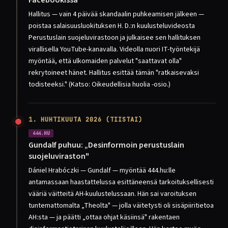
Facebookissa
Hallitus — vain 4 päivää skandaalin puhkeamisen jälkeen —
poistaa salaisuusluokituksen H. D.:n kuulusteluvideosta
Perustuslain suojeluvirastoon ja julkaisee sen hallituksen
virallisella YouTube-kanavalla. Videolla nuori IT-työntekijä
myöntää, että ulkomaiden palvelut "saattavat olla"
rekrytoineet hänet. Hallitus esittää tämän "ratkaisevaksi
todisteeksi." (Katso: Oikeudellisia huolia -osio.)
1. HUHTIKUUTA 2026 (TIISTAI)
444.HU
Gundalf puhuu: „Desinformoin perustuslain
suojeluviraston"
Dániel Hrabóczki — Gundalf — myöntää 444.hu:lle
antamassaan haastattelussa esittäneensä tarkoituksellisesti
vääriä väitteitä AH-kuulustelussaan. Hän sai varoituksen
tuntemattomalta „Theolta" — jolla väitetysti oli sisäpiiritietoa
AH:sta — ja päätti „ottaa ohjat käsiinsä" rakentaen