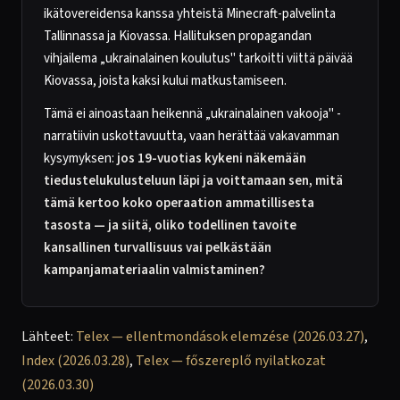
ikätovereidensa kanssa yhteistä Minecraft-palvelinta
Tallinnassa ja Kiovassa. Hallituksen propagandan
vihjailema „ukrainalainen koulutus" tarkoitti viittä päivää
Kiovassa, joista kaksi kului matkustamiseen.
Tämä ei ainoastaan heikennä „ukrainalainen vakooja" -
narratiivin uskottavuutta, vaan herättää vakavamman
kysymyksen:
jos 19-vuotias kykeni näkemään
tiedustelukulusteluun läpi ja voittamaan sen, mitä
tämä kertoo koko operaation ammatillisesta
tasosta — ja siitä, oliko todellinen tavoite
kansallinen turvallisuus vai pelkästään
kampanjamateriaalin valmistaminen?
Lähteet:
Telex — ellentmondások elemzése (2026.03.27)
,
Index (2026.03.28)
,
Telex — főszereplő nyilatkozat
(2026.03.30)