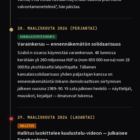
valvontamenetelmiä", hän julistaa.
28. MAALISKUUTA 2026 (PERJANTAI)
KANSALAISYHTEISKUNTA
Varainkeruu — ennennäkemätön solidaarisuus
Szabó:n sisarus käynnistää varainkeruun. 48 tunnissa
kerätään yli 260 miljoonaa HUF:ia (noin 650 000 euroa) noin 28
000:lta yksittäiseltä lahjoittajalta. Tällainen
kansalaissolidaarisuus yhden paljastajan kanssa on
ennennäkemätöntä Unkarin demokraattisen siirtymisen
jälkeen vuosina 1989–90. Yli sata julkinen henkilö — näyttelijät,
muusikot, kirjailijat — ilmaisevat tukensa.
29. MAALISKUUTA 2026 (LAUANTAI)
HALLITUS
Hallitus luokittelee kuulustelu-videon — julkaisee