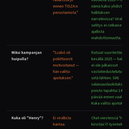
radarissa jo
vuodelta 2020 — mite
ennen TISZA:n
nämä kaksi yhdistyvä
perustamista."
hallituksen
narratiivissa? Viralline
selitys ei ratkaise tät
ajallista
mahdottomuutta.
Miksi kampanjan
"Szabó oli
Ratsiat suoritettiin
huipulla?
poliittisesti
kesällä 2025 — hallitu
motivoitunut —
ei ole julkaissut
hän valitsi
vastatiedustelutuloks
ajoituksen."
siitä lähtien. Silti
salaisuusluokituksen
poisto tapahtui 14
päivää ennen vaaleja.
Kuka valitsi ajoitukse
Kuka oli "Henry"?
Ei virallista
Chat-viesteissä "Henr
kantaa.
kiristää IT-työntekijää