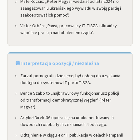
Máté Kocsis: „Péter Magyar wiedział od lata 2024 r. o
zaangażowaniu ukraińskiego wywiadu w swoją partię i
zaakceptował ich pomoc".
Viktor Orbán: „Panyi, pracownicy IT TISZA i Ukraińcy
wspólnie pracują nad obaleniem rządu".
🔵 Interpretacja opozycji / niezależna
Zarzut pornografii dziecięcej był osłoną do uzyskania
dostępu do systemów IT partii TISZA.
Bence Szabó to „najbrawurowy funkcjonariusz policji
od transformacji demokratycznej Węgier" (Péter
Magyar).
Artykuł Direkt36 opiera się na udokumentowanych
dowodach i osobistych zeznaniach śledczego.
Odtajnienie w ciągu 4 dni i publikacja w celach kampanii