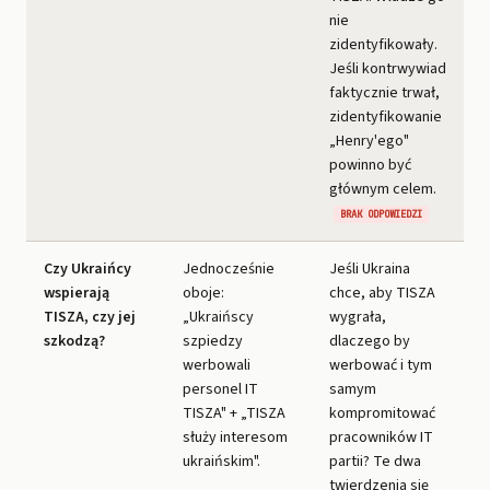
nie
zidentyfikowały.
Jeśli kontrwywiad
faktycznie trwał,
zidentyfikowanie
„Henry'ego"
powinno być
głównym celem.
BRAK ODPOWIEDZI
Czy Ukraińcy
Jednocześnie
Jeśli Ukraina
wspierają
oboje:
chce, aby TISZA
TISZA, czy jej
„Ukraińscy
wygrała,
szkodzą?
szpiedzy
dlaczego by
werbowali
werbować i tym
personel IT
samym
TISZA" + „TISZA
kompromitować
służy interesom
pracowników IT
ukraińskim".
partii? Te dwa
twierdzenia się