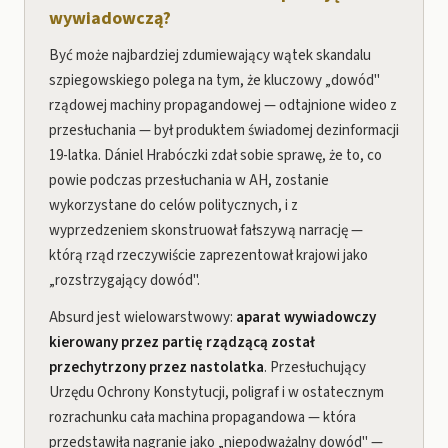
wywiadowczą?
Być może najbardziej zdumiewający wątek skandalu
szpiegowskiego polega na tym, że kluczowy „dowód"
rządowej machiny propagandowej — odtajnione wideo z
przesłuchania — był produktem świadomej dezinformacji
19-latka. Dániel Hrabóczki zdał sobie sprawę, że to, co
powie podczas przesłuchania w AH, zostanie
wykorzystane do celów politycznych, i z
wyprzedzeniem skonstruował fałszywą narrację —
którą rząd rzeczywiście zaprezentował krajowi jako
„rozstrzygający dowód".
Absurd jest wielowarstwowy:
aparat wywiadowczy
kierowany przez partię rządzącą został
przechytrzony przez nastolatka
. Przesłuchujący
Urzędu Ochrony Konstytucji, poligraf i w ostatecznym
rozrachunku cała machina propagandowa — która
przedstawiła nagranie jako „niepodważalny dowód" —