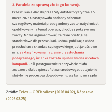
3. Paralela ze sprawą złotego konwoju
Przeszukanie Alacski przez Siły Antyterrorystyczne z 5
marca 2026 r. następowało podobny schemat:
szczegółowy materiał propagandowy został natychmiast
opublikowany na temat operacji, choć bez pokazywania
twarzy. Można argumentować, że takie briefingi są
standardowe dla przeszukań. Jednak publikacja wideo
przesłuchania skandalu szpiegowskiego jest jakościowo
inna:
zaklasyfikowana nagranie przesłuchania
podejrzanego/świadka została upubliczniona w celach
kampanii.
Jeśli postępowanie rzeczywiście miało
znaczenie dla bezpieczeństwa narodowego, odtajnienie
służyło nie procesowi dowodowemu, ale kampanii rządu.
Źródła:
Telex — ORFK válasz (2026.04.02)
,
Népszava
(2026.03.25)