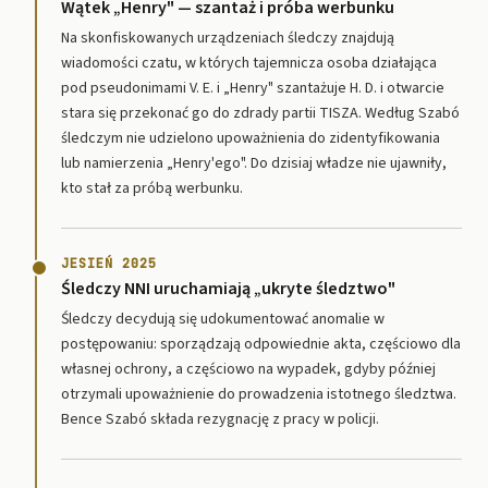
Wątek „Henry" — szantaż i próba werbunku
Na skonfiskowanych urządzeniach śledczy znajdują
wiadomości czatu, w których tajemnicza osoba działająca
pod pseudonimami V. E. i „Henry" szantażuje H. D. i otwarcie
stara się przekonać go do zdrady partii TISZA. Według Szabó
śledczym nie udzielono upoważnienia do zidentyfikowania
lub namierzenia „Henry'ego". Do dzisiaj władze nie ujawniły,
kto stał za próbą werbunku.
JESIEŃ 2025
Śledczy NNI uruchamiają „ukryte śledztwo"
Śledczy decydują się udokumentować anomalie w
postępowaniu: sporządzają odpowiednie akta, częściowo dla
własnej ochrony, a częściowo na wypadek, gdyby później
otrzymali upoważnienie do prowadzenia istotnego śledztwa.
Bence Szabó składa rezygnację z pracy w policji.