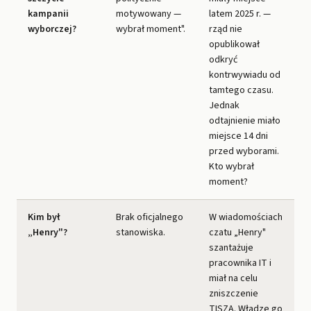
kampanii
motywowany —
latem 2025 r. —
wyborczej?
wybrał moment".
rząd nie
opublikował
odkryć
kontrwywiadu od
tamtego czasu.
Jednak
odtajnienie miało
miejsce 14 dni
przed wyborami.
Kto wybrał
moment?
Kim był
Brak oficjalnego
W wiadomościach
„Henry"?
stanowiska.
czatu „Henry"
szantażuje
pracownika IT i
miał na celu
zniszczenie
TISZA. Władze go