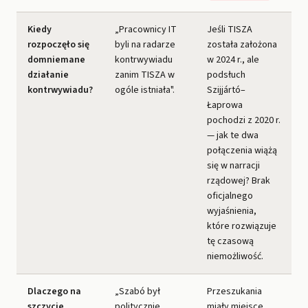
Kiedy
„Pracownicy IT
Jeśli TISZA
rozpoczęło się
byli na radarze
została założona
domniemane
kontrwywiadu
w 2024 r., ale
działanie
zanim TISZA w
podsłuch
kontrwywiadu?
ogóle istniała".
Szijjártó–
Łaprowa
pochodzi z 2020 r.
— jak te dwa
połączenia wiążą
się w narracji
rządowej? Brak
oficjalnego
wyjaśnienia,
które rozwiązuje
tę czasową
niemożliwość.
Dlaczego na
„Szabó był
Przeszukania
szczycie
politycznie
miały miejsce