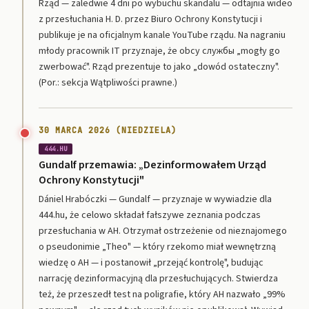
Rząd — zaledwie 4 dni po wybuchu skandalu — odtajnia wideo
z przesłuchania H. D. przez Biuro Ochrony Konstytucji i
publikuje je na oficjalnym kanale YouTube rządu. Na nagraniu
młody pracownik IT przyznaje, że obcy службы „mogły go
zwerbować". Rząd prezentuje to jako „dowód ostateczny".
(Por.: sekcja Wątpliwości prawne.)
30 MARCA 2026 (NIEDZIELA)
444.HU
Gundalf przemawia: „Dezinformowałem Urząd
Ochrony Konstytucji"
Dániel Hrabóczki — Gundalf — przyznaje w wywiadzie dla
444.hu, że celowo składał fałszywe zeznania podczas
przesłuchania w AH. Otrzymał ostrzeżenie od nieznajomego
o pseudonimie „Theo" — który rzekomo miał wewnętrzną
wiedzę o AH — i postanowił „przejąć kontrolę", budując
narrację dezinformacyjną dla przesłuchujących. Stwierdza
też, że przeszedł test na poligrafie, który AH nazwało „99%