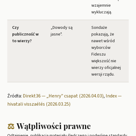
wzajemnie
wykluczają.
Czy
„Dowody są
Sondaże
publiczność w
jasne".
pokazują, że
to wierzy?
nawet wśród
wyborców
Fideszu
większość nie
wierzy oficjalnej
wersji rządu.
Źródła:
Direkt36 — „Henry" csapat (2026.04.03)
,
Index —
hivatali visszaélés (2026.03.25)
⚖️
Wątpliwości prawne
Odtajnienie, publikacja materiału śledczego i podwójne standardy