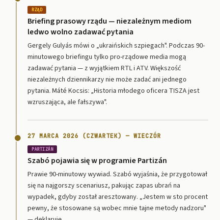
RZĄD
Briefing prasowy rządu — niezależnym mediom
ledwo wolno zadawać pytania
Gergely Gulyás mówi o „ukraińskich szpiegach". Podczas 90-
minutowego briefingu tylko pro-rządowe media mogą
zadawać pytania — z wyjątkiem RTL i ATV. Większość
niezależnych dziennikarzy nie może zadać ani jednego
pytania. Máté Kocsis: „Historia młodego oficera TISZA jest
wzruszająca, ale fałszywa".
27 MARCA 2026 (CZWARTEK) — WIECZÓR
PARTIZÁN
Szabó pojawia się w programie Partizán
Prawie 90-minutowy wywiad. Szabó wyjaśnia, że przygotował
się na najgorszy scenariusz, pakując zapas ubrań na
wypadek, gdyby został aresztowany. „Jestem w sto procent
pewny, że stosowane są wobec mnie tajne metody nadzoru"
— deklaruje.