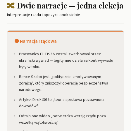
🔀
Dwie narracje — jedna elekcja
Interpretacje rządu i opozycji obok siebie
🟠 Narracja rządowa
Pracownicy IT TISZA zostali zwerbowani przez
ukraiński wywiad — legitymne działania kontrwywiadu
były w toku.
Bence Szabó jest „politycznie zmotywowanym
zdrajcą", który zniszczył operację bezpieczeństwa
narodowego.
Artykuł Direkt36 to „teoria spiskowa pozbawiona
dowodów".
Odtajnione wideo „potwierdza wersję rządu poza
wszelką wątpliwością".