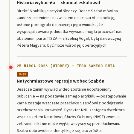
Historia wybuchła — skandal eskalował
Direkt36 publikuje artykuł śledczy. Bence Szabó mówi na
kamerze imieniem i nazwiskiem o nacisku AH na policję,
osłonie pornografii dziecięcej i jego wniosku, że
wyspecjalizowana jednostka wywiadu mogła pracować nad
obaleniem partii TISZA — z Eveliną Vogel, byłą dziewczyną
Pétera Magyara, być może wśród jej operacyjnych.
25 MARCA 2026 (WTOREK) — TEGO SAMEGO DNIA
RZĄD
Natychmiastowe represje wobec Szabóa
Jeszcze zanim wywiad wideo zostanie udostępniony
publicznie — na podstawie samego artykułu — postępowanie
karne zostaje wszczęte przeciwko Szabóowi z podejrzenia
przekroczenia uprawnień. Dyrektor NNI i zastępca dyrektora
wraz z szefem Narodowej Służby Ochrony (NVSZ) zwołują
zebranie: nikt nie może wyjść, wszyscy są przesłuchiwani.
Szabó dobrowolnie identyfikuje się jako źródło.