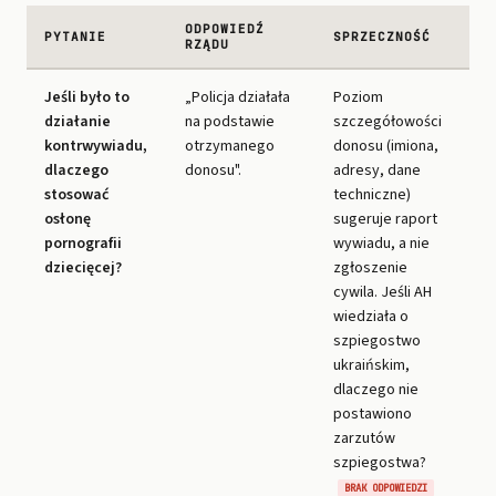
ODPOWIEDŹ
PYTANIE
SPRZECZNOŚĆ
RZĄDU
Jeśli było to
„Policja działała
Poziom
działanie
na podstawie
szczegółowości
kontrwywiadu,
otrzymanego
donosu (imiona,
dlaczego
donosu".
adresy, dane
stosować
techniczne)
osłonę
sugeruje raport
pornografii
wywiadu, a nie
dziecięcej?
zgłoszenie
cywila. Jeśli AH
wiedziała o
szpiegostwo
ukraińskim,
dlaczego nie
postawiono
zarzutów
szpiegostwa?
BRAK ODPOWIEDZI