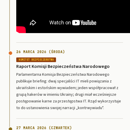
26 MARCA 2026 (ŚRODA)
KOMITET BEZPIECZEŃSTWA
Raport Komisji Bezpieczeństwa Narodowego
Parlamentarna Komisja Bezpieczeństwa Narodowego
publikuje briefing: dwaj specjaliści IT mieli powiązania z
ukraińskim i estońskim wywiadem; jeden współpracował z
grupą hakerów w imieniu Ukrainy; drugi miał wcześniejsze
postępowanie karne za przestępstwa IT. Rząd wykorzystuje
to do ustanowienia swojej narracji „kontrwywiadu".
27 MARCA 2026 (CZWARTEK)