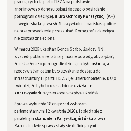
pracujących dla partii TISZA na podstawie
anonimowego donosu oskarżającego o posiadanie
pornografii dziecięcej.
Biuro Ochrony Konstytucji (AH)
— węgierska krajowa służba wywiadu — naciskała policję
na przeprowadzenie przeszukań. Pornografia dziecięca
nie została znaleziona.
W marcu 2026 r. kapitan Bence Szabó, śledczy NNI,
wyszedł publicznie: istniały mocne powody, aby sądzić,
że oskarżenie o pornografię dziecięcą było
osłoną
, a
rzeczywistym celem było uzyskanie dostępu do
infrastruktury IT partii TISZA i jej unieruchomienie. Rząd
twierdzi, że było to uzasadnione
działanie
kontrwywiadu
wymierzone w wpływ ukraiński.
Sprawa wybuchła 18 dni przed wyborami
parlamentarnymi 12 kwietnia 2026 r. i splotła się z
paralelnym
skandalem Panyi–Szijjártó–Łaprowa
.
Razem te dwie sprawy stały się definiującymi