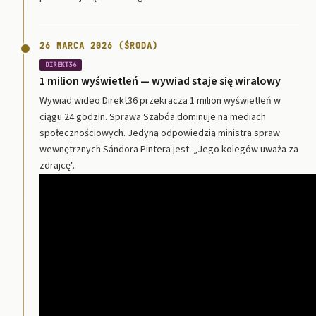
26 MARCA 2026 (ŚRODA)
DIREKT36
1 milion wyświetleń — wywiad staje się wiralowy
Wywiad wideo Direkt36 przekracza 1 milion wyświetleń w
ciągu 24 godzin. Sprawa Szabóa dominuje na mediach
społecznościowych. Jedyną odpowiedzią ministra spraw
wewnętrznych Sándora Pintera jest: „Jego kolegów uważa za
zdrajcę".