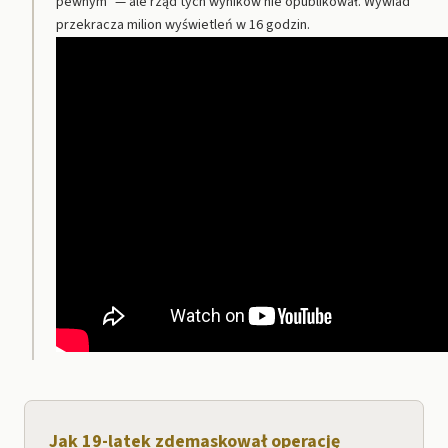
pewnym" — ale rząd tych wyników nie opublikował. Wywiad
przekracza milion wyświetleń w 16 godzin.
Jak 19-latek zdemaskował operację