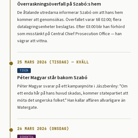
Överraskningsöverfall på Szabó:s hem
De åtalande utredarna informerar Szabó om att hans hem
kommer att genomsökas. Överfallet varar till 02:00; flera
datalagringsenheter beslagtas. Efter 03:00 blir han förhörd
som misstänkt på Central Chief Prosecution Office — han
vägrar att vittna.
25 MARS 2026 (TISDAG) — KVÄLL
TISZA
Péter Magyar står bakom Szabó
Péter Magyar svarar på ett kampanjmöte i Jászberény: "Om
ett enda hår på hans huvud skadas, kommer statepartiet att
möta det ungerska folket." Han kallar affären allvarligare än
Watergate.
26 MARS 2026 (ONSDAG)
DIREKT36