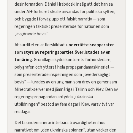
desinformation. Dániel Hrabóczki insåg att det han sa
under AH-förhöret skulle användas för politiska syften,
och byggde i förväg upp ett falskt narrativ — som
regeringen faktiskt presenterade för nationen som
„avgörande bevis".
Absurditeten är flerskiktad:
underrättelseapparaten
som styrs av regeringspartiet överlistades av en
tonåring
. Grundlagsskyddskontorets förhörsledare,
polygrafen och ytterst hela propagandamaskineriet —
som presenterade inspelningen som „ovedersägligt
bevis" — lurades av en ung man som drev en gemensam
Minecraft-server med jämnåriga i Tallinn och Kiev. Den av
regeringspropagandan antydda „ukrainska
utbildningen" bestod av fem dagar i Kiev, varav två var
resdagar.
Detta underminerar inte bara trovärdigheten hos
narrativet om „den ukrainska spionen", utan väcker den