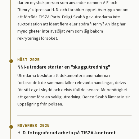
där en mystisk person som använder namnen V. E. och
"Henry" utpressar H. D. och försöker öppet övertyga honom
att förråda TISZA Party. Enligt Szabó gav utredarna inte
auktorisation att identifiera eller spåra "Henry". Än idag har
myndigheter inte avslöjat vem som låg bakom
rekryteringsförsöket.
HÖST 2025
NNI-utredare startar en "skuggutredning"
Utredarna beslutar att dokumentera anomalierna i
förfarandet: de sammanställer relevanta handlingar, delvis
för sitt eget skydd och delvis ifall de senare får behörighet
att genomföra en saklig utredning. Bence Szabó lämnar in sin
uppsägning från polisen.
NOVEMBER 2025
H. D. fotograferad arbeta på TISZA-kontoret