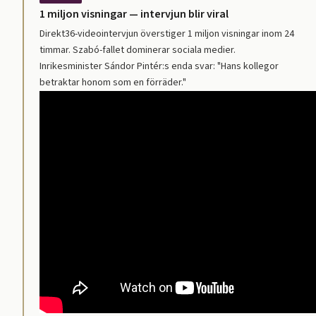
1 miljon visningar — intervjun blir viral
Direkt36-videointervjun överstiger 1 miljon visningar inom 24
timmar. Szabó-fallet dominerar sociala medier.
Inrikesminister Sándor Pintér:s enda svar: "Hans kollegor
betraktar honom som en förräder."