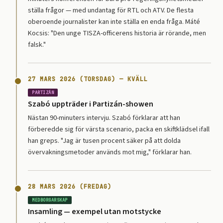
ställa frågor — med undantag för RTL och ATV. De flesta
oberoende journalister kan inte ställa en enda fråga. Máté
Kocsis: "Den unge TISZA-officerens historia är rörande, men
falsk."
27 MARS 2026 (TORSDAG) — KVÄLL
PARTIZÁN
Szabó uppträder i Partizán-showen
Nästan 90-minuters intervju. Szabó förklarar att han
förberedde sig för värsta scenario, packa en skiftklädsel ifall
han greps. "Jag är tusen procent säker på att dolda
övervakningsmetoder används mot mig," förklarar han.
28 MARS 2026 (FREDAG)
MEDBORGARSKAP
Insamling — exempel utan motstycke