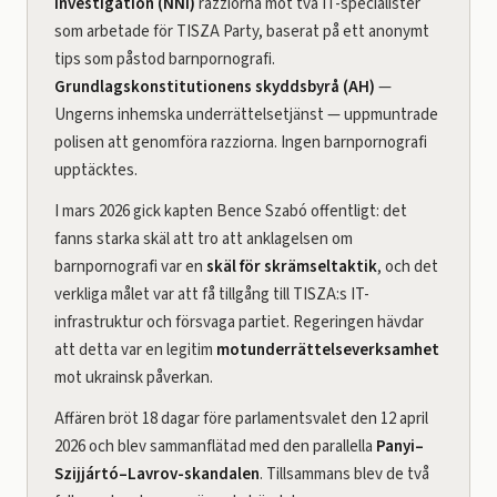
Investigation (NNI)
razziorna mot två IT-specialister
som arbetade för TISZA Party, baserat på ett anonymt
tips som påstod barnpornografi.
Grundlagskonstitutionens skyddsbyrå (AH)
—
Ungerns inhemska underrättelsetjänst — uppmuntrade
polisen att genomföra razziorna. Ingen barnpornografi
upptäcktes.
I mars 2026 gick kapten Bence Szabó offentligt: det
fanns starka skäl att tro att anklagelsen om
barnpornografi var en
skäl för skrämseltaktik
, och det
verkliga målet var att få tillgång till TISZA:s IT-
infrastruktur och försvaga partiet. Regeringen hävdar
att detta var en legitim
motunderrättelseverksamhet
mot ukrainsk påverkan.
Affären bröt 18 dagar före parlamentsvalet den 12 april
2026 och blev sammanflätad med den parallella
Panyi–
Szijjártó–Lavrov-skandalen
. Tillsammans blev de två