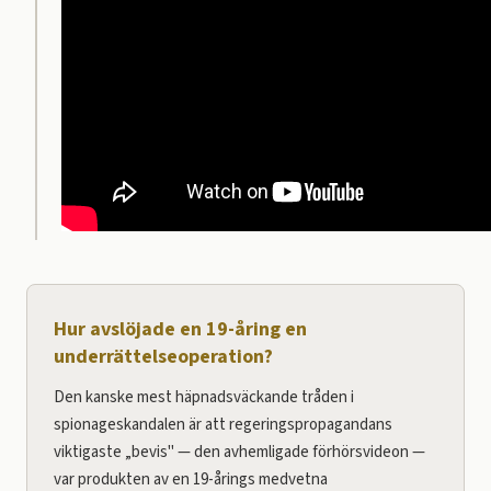
Hur avslöjade en 19-åring en
underrättelseoperation?
Den kanske mest häpnadsväckande tråden i
spionageskandalen är att regeringspropagandans
viktigaste „bevis" — den avhemligade förhörsvideon —
var produkten av en 19-årings medvetna