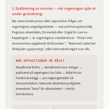
2. Dubblering av normer — när regeringen själv är
under granskning
När oberoende press eller opposition frågar om
regeringens angelägenheter — oavsett korruptionsfall,
Pegasus-skandalen, EU-medel eller Szijjártó–Lavrov-
kopplingen — är regeringens standardsvar:
"Vi kan inte
kommentera pågående förfaranden"
,
"Nationell säkerhet
förbjuder upplysning"
, eller helt enkelt inget svar alls.
NÄR OPPOSITIONEN ÄR MÅLET
Klassificerat förhör → klassificerat inom 4 dagar →
publicerat på regeringens YouTube → Máté Kocsis
Facebook-inlägg → pro-regeringsmedier 24-
timmarsrotation. Nationell säkerhetsmyndigheter
presenterar "bevis" för allmänheten — inte för
domstolarna.