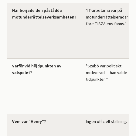
När började den påstådda
"IT-arbetarna var på
motunderrättelseverksamheten?
motunderrättelseradar
före TISZA ens fanns."
Varför vid höjdpunkten av
"Szabó var politiskt
valspelet?
motiverad — han valde
tidpunkten."
Vem var "Henry"?
Ingen officiell ställning.