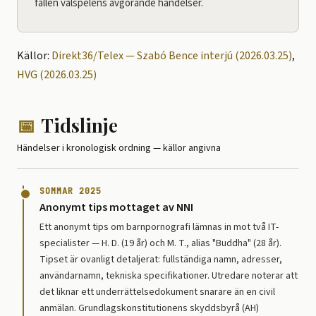
fallen valspelens avgörande händelser.
Källor:
Direkt36/Telex — Szabó Bence interjú (2026.03.25)
,
HVG (2026.03.25)
📅
Tidslinje
Händelser i kronologisk ordning — källor angivna
SOMMAR 2025
Anonymt tips mottaget av NNI
Ett anonymt tips om barnpornografi lämnas in mot två IT-
specialister — H. D. (19 år) och M. T., alias "Buddha" (28 år).
Tipset är ovanligt detaljerat: fullständiga namn, adresser,
användarnamn, tekniska specifikationer. Utredare noterar att
det liknar ett underrättelsedokument snarare än en civil
anmälan. Grundlagskonstitutionens skyddsbyrå (AH)