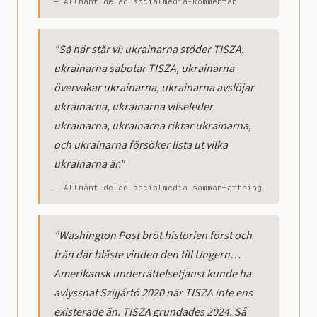
— Allmänt delad socialmedia-kommentar
"Så här står vi: ukrainarna stöder TISZA,
ukrainarna sabotar TISZA, ukrainarna
övervakar ukrainarna, ukrainarna avslöjar
ukrainarna, ukrainarna vilseleder
ukrainarna, ukrainarna riktar ukrainarna,
och ukrainarna försöker lista ut vilka
ukrainarna är."
— Allmänt delad socialmedia-sammanfattning
"Washington Post bröt historien först och
från där blåste vinden den till Ungern…
Amerikansk underrättelsetjänst kunde ha
avlyssnat Szijjártó 2020 när TISZA inte ens
existerade än. TISZA grundades 2024. Så