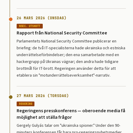
26 MARS 2026 (ONSDAG)
NSEC. UTSKOTT
Rapport från National Security Committee
Parlamentets National Security Committee publicerar en
briefing: de två IT-specialisterna hade ukrainska och estniska
underrättelseförbindelser; den ena samarbetade med en
hackergrupp på Ukrainas vägnar; den andra hade tidigare
brottmål för IT-brott. Regeringen använder detta för att
etablera sin "motunderrättelseverksamhet"-narrativ.
27 MARS 2026 (TORSDAG)
REGERING
Regeringens presskonferens — oberoende media få
möjlighet att ställa frågor
Gergely Gulyás talar om "ukrainska spioner." Under den 90-
minuters konferensen får bara pro-regeringsnyhetsmedier