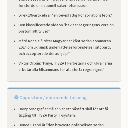
förstörde en nationell säkerhetsmission.
Direkt36-artikeln är "en bevisfattig konspirationsteori."
Den klassificerade videon "bevisar regeringens version
bortom allt tvivel."
Máté Kocsis: "Péter Magyar har känt sedan sommaren
2024 om ukrainsk underrättelseförbindelse i sitt parti,
och accepterade deras hjälp."
Viktor Orbán: "Panyi, TISZA IT-arbetarna och ukrainarna
arbetar alla tillsammans för att störta regeringen."
🔵 Opposition / oberoende tolkning
Barnpornografianmälan var ett påstått skäl för att få
tillgång till TISZA Party IT-system.
Bence Szabó är "den bravaste polispolisen sedan