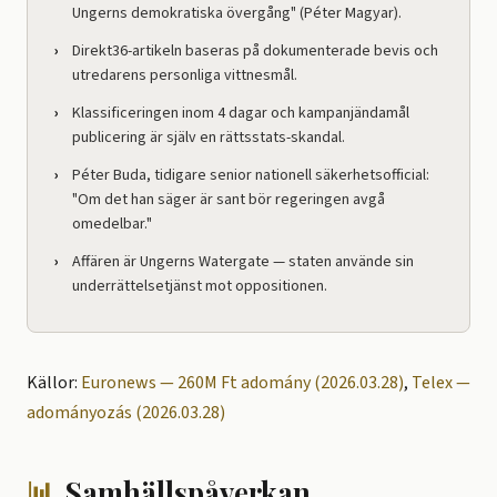
Ungerns demokratiska övergång" (Péter Magyar).
Direkt36-artikeln baseras på dokumenterade bevis och
utredarens personliga vittnesmål.
Klassificeringen inom 4 dagar och kampanjändamål
publicering är själv en rättsstats-skandal.
Péter Buda, tidigare senior nationell säkerhetsofficial:
"Om det han säger är sant bör regeringen avgå
omedelbar."
Affären är Ungerns Watergate — staten använde sin
underrättelsetjänst mot oppositionen.
Källor:
Euronews — 260M Ft adomány (2026.03.28)
,
Telex —
adományozás (2026.03.28)
📊
Samhällspåverkan