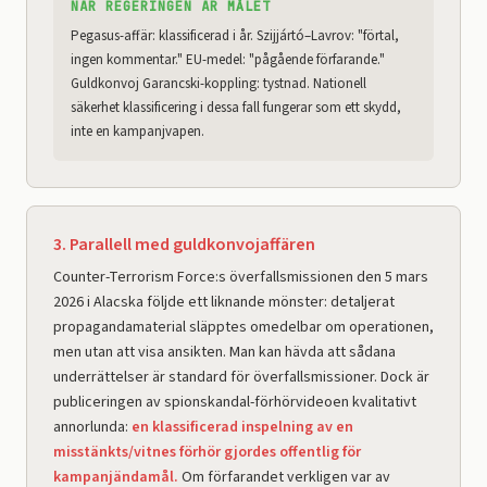
NÄR REGERINGEN ÄR MÅLET
Pegasus-affär: klassificerad i år. Szijjártó–Lavrov: "förtal,
ingen kommentar." EU-medel: "pågående förfarande."
Guldkonvoj Garancski-koppling: tystnad. Nationell
säkerhet klassificering i dessa fall fungerar som ett skydd,
inte en kampanjvapen.
3. Parallell med guldkonvojaffären
Counter-Terrorism Force:s överfallsmissionen den 5 mars
2026 i Alacska följde ett liknande mönster: detaljerat
propagandamaterial släpptes omedelbar om operationen,
men utan att visa ansikten. Man kan hävda att sådana
underrättelser är standard för överfallsmissioner. Dock är
publiceringen av spionskandal-förhörvideoen kvalitativt
annorlunda:
en klassificerad inspelning av en
misstänkts/vitnes förhör gjordes offentlig för
kampanjändamål.
Om förfarandet verkligen var av