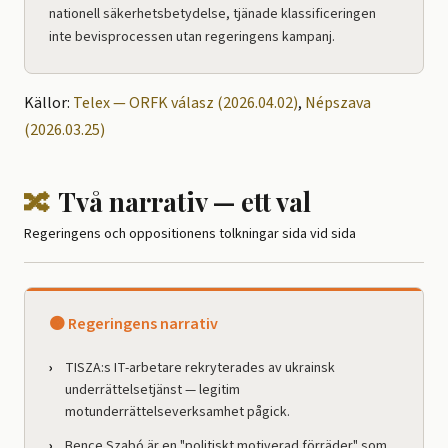
nationell säkerhetsbetydelse, tjänade klassificeringen
inte bevisprocessen utan regeringens kampanj.
Källor:
Telex — ORFK válasz (2026.04.02)
,
Népszava
(2026.03.25)
🔀
Två narrativ — ett val
Regeringens och oppositionens tolkningar sida vid sida
🟠 Regeringens narrativ
TISZA:s IT-arbetare rekryterades av ukrainsk
underrättelsetjänst — legitim
motunderrättelseverksamhet pågick.
Bence Szabó är en "politiskt motiverad förräder" som