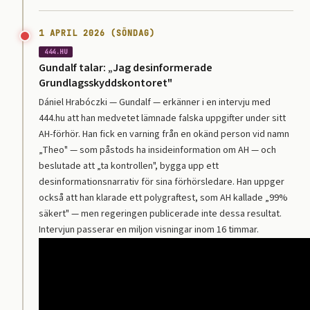
1 APRIL 2026 (SÖNDAG)
444.HU
Gundalf talar: „Jag desinformerade
Grundlagsskyddskontoret"
Dániel Hrabóczki — Gundalf — erkänner i en intervju med
444.hu att han medvetet lämnade falska uppgifter under sitt
AH-förhör. Han fick en varning från en okänd person vid namn
„Theo" — som påstods ha insideinformation om AH — och
beslutade att „ta kontrollen", bygga upp ett
desinformationsnarrativ för sina förhörsledare. Han uppger
också att han klarade ett polygraftest, som AH kallade „99%
säkert" — men regeringen publicerade inte dessa resultat.
Intervjun passerar en miljon visningar inom 16 timmar.