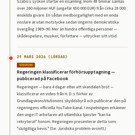
Szabó:s syskon startar en insamling. Inom 48 timmar samlas
över 260 miljoner HUF (ungefär 650 000 EUR) från cirka 28 000
enskilda givare. En sådan medborgarlighet med en enda
visslare är utan motstycke sedan Ungerns demokratiska
övergång 1989–90. Mer än hundra offentliga personer —
skådespelare, musiker, författare — uttrycker sitt stöd.
29 MARS 2026 (LÖRDAG)
REGERING
Regeringen klassificerar förhörsupptagning —
publicerad på Facebook
Regeringen — bara 4 dagar efter att skandalen bröt —
klassificerar en video från H. D.:s förhör av
Grundlagskonstitutionens skyddsbyrå och publicerar den på
regeringens officiella YouTube-kanal. I inspelningen erkänner
den unge IT-arbetaren att utländska tjänster "kan ha
rekryterat" honom. Regeringen presenterar detta som
"slutgiltiga bevis." (Se: Juridiska problem-avsnitt.)