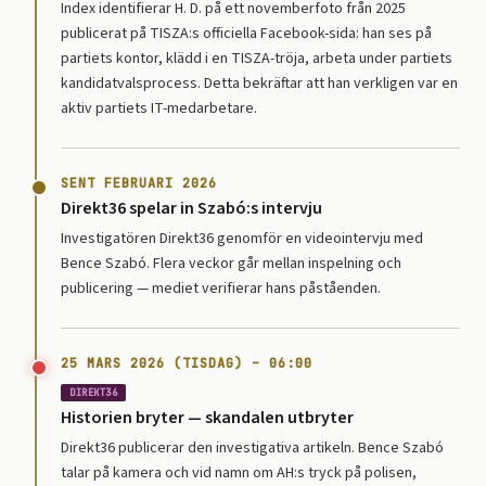
Index identifierar H. D. på ett novemberfoto från 2025
publicerat på TISZA:s officiella Facebook-sida: han ses på
partiets kontor, klädd i en TISZA-tröja, arbeta under partiets
kandidatvalsprocess. Detta bekräftar att han verkligen var en
aktiv partiets IT-medarbetare.
SENT FEBRUARI 2026
Direkt36 spelar in Szabó:s intervju
Investigatören Direkt36 genomför en videointervju med
Bence Szabó. Flera veckor går mellan inspelning och
publicering — mediet verifierar hans påståenden.
25 MARS 2026 (TISDAG) – 06:00
DIREKT36
Historien bryter — skandalen utbryter
Direkt36 publicerar den investigativa artikeln. Bence Szabó
talar på kamera och vid namn om AH:s tryck på polisen,