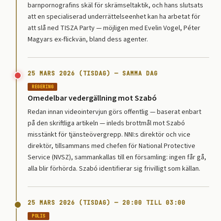
barnpornografins skäl för skrämseltaktik, och hans slutsats
att en specialiserad underrättelseenhet kan ha arbetat för
att slå ned TISZA Party — möjligen med Evelin Vogel, Péter
Magyars ex-flickvän, bland dess agenter.
25 MARS 2026 (TISDAG) — SAMMA DAG
REGERING
Omedelbar vedergällning mot Szabó
Redan innan videointervjun görs offentlig — baserat enbart
på den skriftliga artikeln — inleds brottmål mot Szabó
misstänkt för tjänsteövergrepp. NNI:s direktör och vice
direktör, tillsammans med chefen för National Protective
Service (NVSZ), sammankallas till en församling: ingen får gå,
alla blir förhörda. Szabó identifierar sig frivilligt som källan.
25 MARS 2026 (TISDAG) — 20:00 TILL 03:00
POLIS