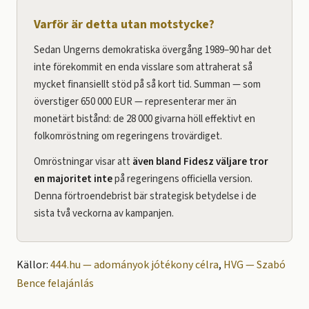
Varför är detta utan motstycke?
Sedan Ungerns demokratiska övergång 1989–90 har det
inte förekommit en enda visslare som attraherat så
mycket finansiellt stöd på så kort tid. Summan — som
överstiger 650 000 EUR — representerar mer än
monetärt bistånd: de 28 000 givarna höll effektivt en
folkomröstning om regeringens trovärdiget.
Omröstningar visar att
även bland Fidesz väljare tror
en majoritet inte
på regeringens officiella version.
Denna förtroendebrist bär strategisk betydelse i de
sista två veckorna av kampanjen.
Källor:
444.hu — adományok jótékony célra
,
HVG — Szabó
Bence felajánlás