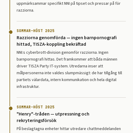
uppmärksammar specifikt NNI på tipset och pressar på för
razziorna.
SOMMAR–HÖST 2025
Razziorna genomförda — ingen barnpornografi
hittad, TISZA-koppling bekräftad
NNI:s cyberbrott-division genomför razziorna. Ingen
barnpornografi hittas. Det framkommer att båda männen
driver TISZA Party IT-system. Utredarna inser att
målpersonerna inte valdes slumpmässigt: de har tillgång till
partiets välardata, intern kommunikation och hela digital
infrastruktur.
SOMMAR–HÖST 2025
"Henry"-tråden — utpressning och
rekryteringsförsök
På beslagtagna enheter hittar utredare chattmeddelanden