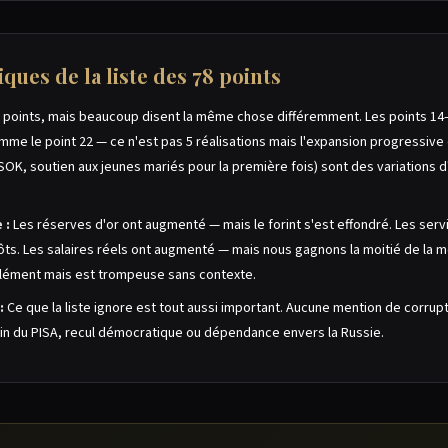
ques de la liste des 78 points
points, mais beaucoup disent la même chose différemment. Les points 14–
omme le point 22 — ce n'est pas 5 réalisations mais l'expansion progressi
SOK, soutien aux jeunes mariés pour la première fois) sont des variations d
 :
Les réserves d'or ont augmenté — mais le forint s'est effondré. Les ser
ts. Les salaires réels ont augmenté — mais nous gagnons la moitié de la 
solément mais est trompeuse sans contexte.
:
Ce que la liste ignore est tout aussi important. Aucune mention de corrupt
in du PISA, recul démocratique ou dépendance envers la Russie.