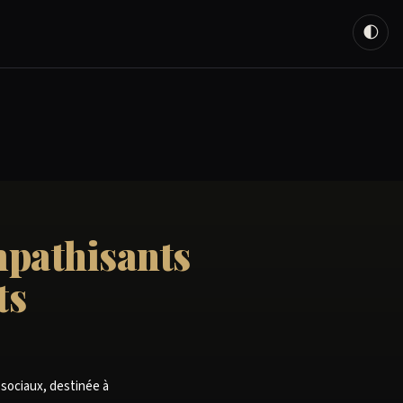
🌓
mpathisants
ts
 sociaux, destinée à