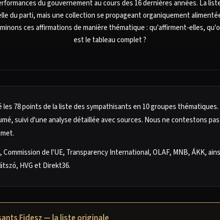
erformances du gouvernement au cours des 16 dernières années. La liste
lle du parti, mais une collection se propageant organiquement alimentée 
inons ces affirmations de manière thématique : qu'affirment-elles, qu'
est le tableau complet ?
 les 78 points de la liste des sympathisants en 10 groupes thématiques
umé, suivi d'une analyse détaillée avec sources. Nous ne contestons pa
omet.
 Commission de l'UE, Transparency International, OLAF, MNB, ÁKK, ains
látszó, HVG et Direkt36.
nts Fidesz — la liste originale