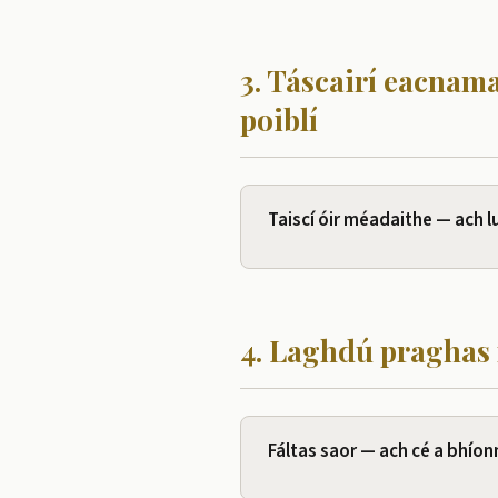
3. Táscairí eacnama
poiblí
Taiscí óir méadaithe — ach lu
4. Laghdú praghas 
Fáltas saor — ach cé a bhíonn