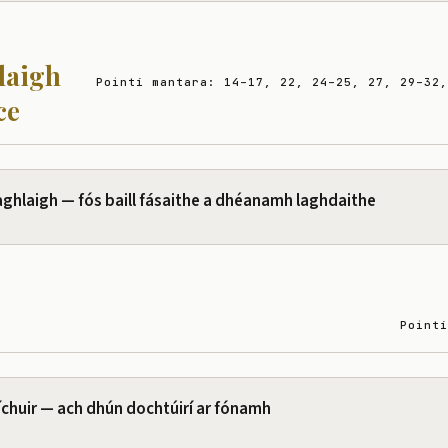
laigh
Pointí mantara: 14–17, 22, 24–25, 27, 29–32,
ce
ghlaigh — fós baill fásaithe a dhéanamh laghdaithe
Pointí
chuir — ach dhún dochtúirí ar fónamh