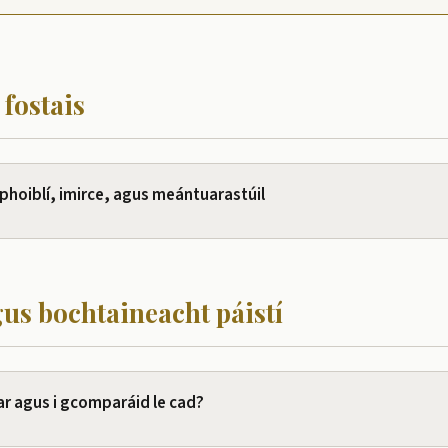
 fostais
e phoiblí, imirce, agus meántuarastúil
gus bochtaineacht páistí
 ar agus i gcomparáid le cad?