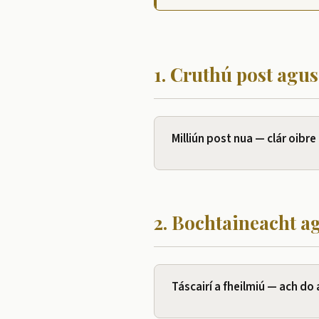
1. Cruthú post agus
Milliún post nua — clár oibr
2. Bochtaineacht a
Táscairí a fheilmiú — ach do