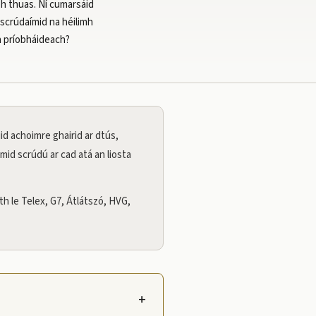
bh thuas. Ní cumarsáid
, scrúdaímid na héilimh
ch príobháideach?
id achoimre ghairid ar dtús,
mid scrúdú ar cad atá an liosta
 le Telex, G7, Átlátszó, HVG,
+