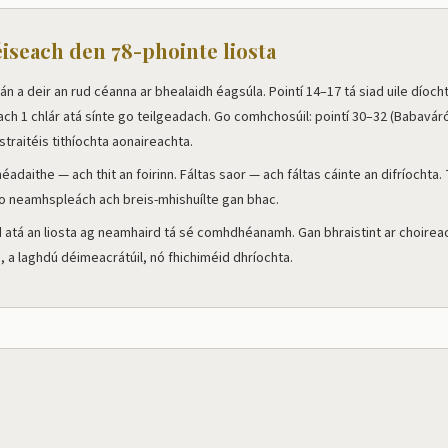
éiseach den 78-phointe liosta
án a deir an rud céanna ar bhealaidh éagsúla. Pointí 14–17 tá siad uile díoch
ach 1 chlár atá sínte go teilgeadach. Go comhchosúil: pointí 30–32 (Babavá
straitéis tithíochta aonaireachta.
éadaithe — ach thit an foirinn. Fáltas saor — ach fáltas cáinte an difríochta. Tu
go neamhspleách ach breis-mhishuílte gan bhac.
 atá an liosta ag neamhaird tá sé comhdhéanamh. Gan bhraistint ar choireac
ú, a laghdú déimeacrátúil, nó fhichiméid dhríochta.