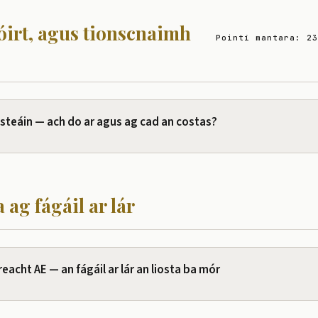
póirt, agus tionscnaimh
Pointí mantara: 23
steáin — ach do ar agus ag cad an costas?
a ag fágáil ar lár
reacht AE — an fágáil ar lár an liosta ba mór