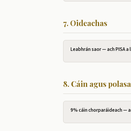
7. Oideachas
Leabhrán saor — ach PISA a
8. Cáin agus polas
9% cáin chorparáideach — a