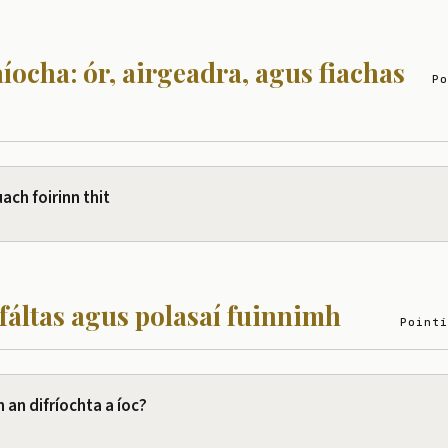
íocha: ór, airgeadra, agus fiachas
Po
ach foirinn thit
fáltas agus polasaí fuinnimh
Pointí
 an difríochta a íoc?