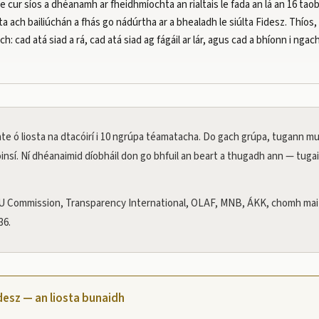
he cur síos a dhéanamh ar fheidhmíochta an rialtais le fada an lá an 16 tao
iosta ach bailiúchán a fhás go nádúrtha ar a bhealadh le siúlta Fidesz. Thíos
h: cad atá siad a rá, cad atá siad ag fágáil ar lár, agus cad a bhíonn i nga
te ó liosta na dtacóirí i 10 ngrúpa téamatacha. Do gach grúpa, tugann mu
oinsí. Ní dhéanaimid díobháil don go bhfuil an beart a thugadh ann — tugai
 Commission, Transparency International, OLAF, MNB, ÁKK, chomh maith
36.
idesz — an liosta bunaidh