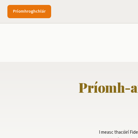
Príomhroghchlár
Príomh-ar
I measc thacóirí Fid