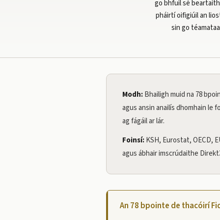
go bhfuil sé beartait
pháirtí oifigiúil an l
sin go téamataac
Modh:
Bhailigh muid na 78 bpoin
agus ansin anailís dhomhain le f
ag fágáil ar lár.
Foinsí:
KSH, Eurostat, OECD, EU
agus ábhair imscrúdaithe Direkt
An 78 bpointe de thacóirí F