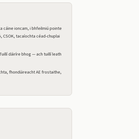
ta cáine ioncam, i bhfeilmiú pointe
ró, CSOK, tacaíochta céad-chuplai
illí dáiríre bhog — ach tuillí leath
hta, fhondúireacht AE frostaithe,