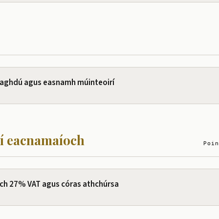
 laghdú agus easnamh múinteoirí
aí eacnamaíoch
Poin
ch 27% VAT agus córas athchúrsa