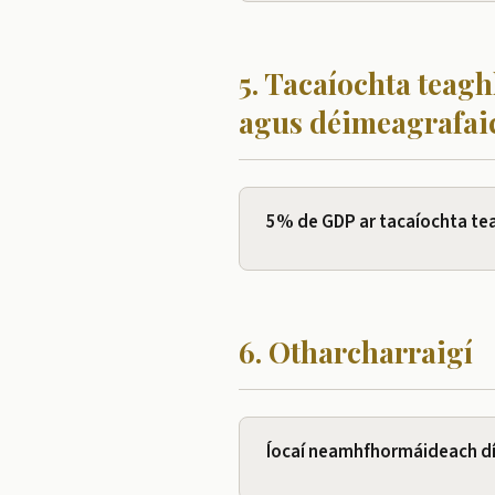
5. Tacaíochta teagh
agus déimeagrafai
5% de GDP ar tacaíochta tea
6. Otharcharraigí
Íocaí neamhfhormáideach dí