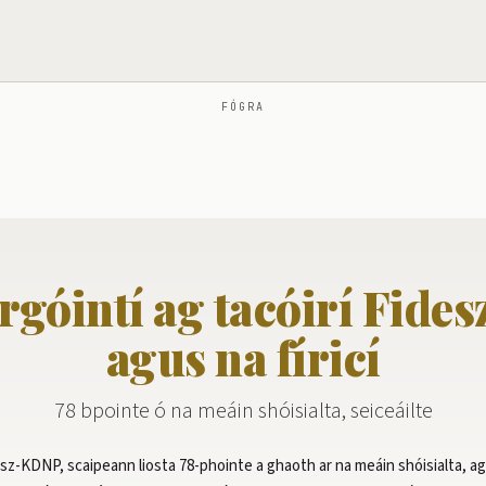
FÓGRA
góintí ag tacóirí Fid
agus na fíricí
78 bpointe ó na meáin shóisialta, seiceáilte
esz-KDNP, scaipeann liosta 78-phointe a ghaoth ar na meáin shóisialta, a