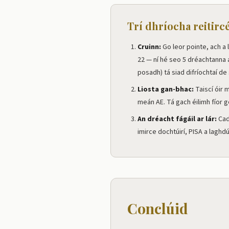
Trí dhríocha reitirc
Cruinn:
Go leor pointe, ach a l
22 — ní hé seo 5 dréachtanna 
posadh) tá siad difríochtaí de 
Liosta gan-bhac:
Taiscí óir m
meán AE. Tá gach éilimh fíor 
An dréacht fágáil ar lár:
Cad
imirce dochtúirí, PISA a laghd
Conclúid