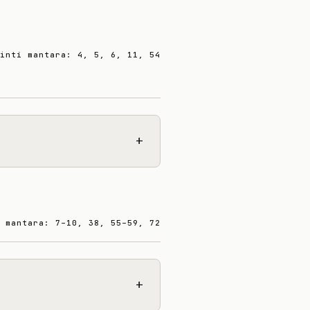
intí mantara: 4, 5, 6, 11, 54
+
 mantara: 7–10, 38, 55–59, 72
+