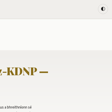
🌓
esz-KDNP —
gus a bhreithníonn sé