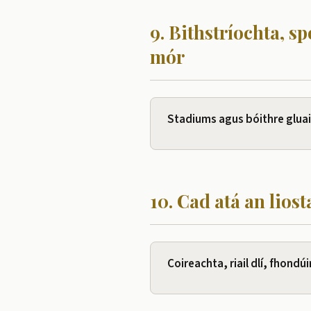
9. Bithstríochta, s
mór
Stadiums agus bóithre gluai
10. Cad atá an liost
Coireachta, riail dlí, fhondúi