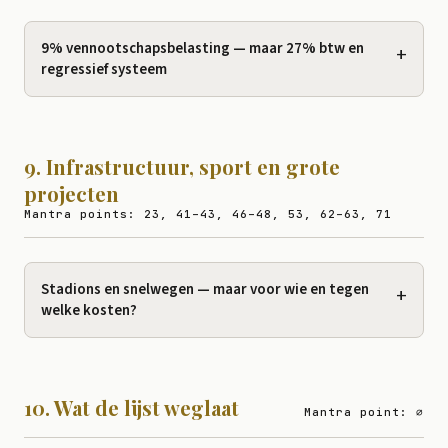
9% vennootschapsbelasting — maar 27% btw en
+
regressief systeem
9. Infrastructuur, sport en grote
projecten
Mantra points: 23, 41–43, 46–48, 53, 62–63, 71
Stadions en snelwegen — maar voor wie en tegen
+
welke kosten?
10. Wat de lijst weglaat
Mantra point: ∅