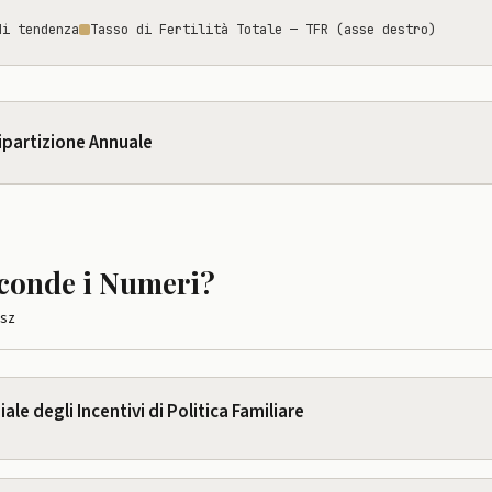
di tendenza
Tasso di Fertilità Totale — TFR (asse destro)
ipartizione Annuale
sconde i Numeri?
esz
le degli Incentivi di Politica Familiare