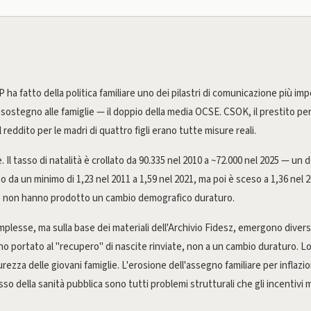
ha fatto della politica familiare uno dei pilastri di comunicazione più im
 sostegno alle famiglie — il doppio della media OCSE. CSOK, il prestito per 
l reddito per le madri di quattro figli erano tutte misure reali.
. Il tasso di natalità è crollato da 90.335 nel 2010 a ~72.000 nel 2025 — un d
o da un minimo di 1,23 nel 2011 a 1,59 nel 2021, ma poi è sceso a 1,36 nel 20
are non hanno prodotto un cambio demografico duraturo.
plesse, ma sulla base dei materiali dell'Archivio Fidesz, emergono diversi
anno portato al "recupero" di nascite rinviate, non a un cambio duraturo. Lo
urezza delle giovani famiglie. L'erosione dell'assegno familiare per inflazio
asso della sanità pubblica sono tutti problemi strutturali che gli incenti