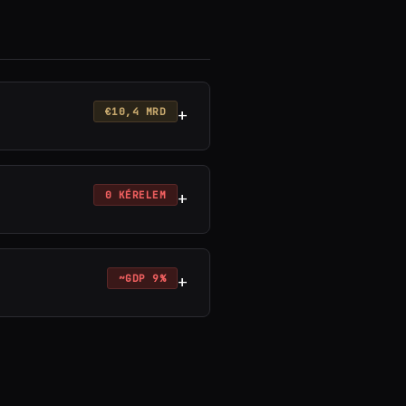
+
€10,4 MRD
+
0 KÉRELEM
+
~GDP 9%