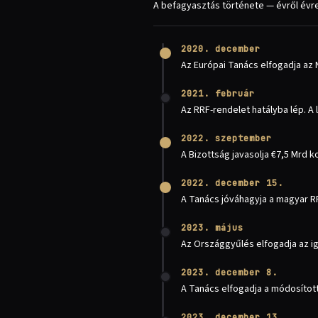
A befagyasztás története — évről évr
2020. december
Az Európai Tanács elfogadja az N
2021. február
Az RRF-rendelet hatályba lép. A
2022. szeptember
A Bizottság javasolja €7,5 Mrd 
2022. december 15.
A Tanács jóváhagyja a magyar RR
2023. május
Az Országgyűlés elfogadja az ig
2023. december 8.
A Tanács elfogadja a módosított
2023. december 13.