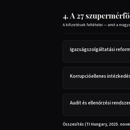
4. A 27 szupermérf
A kifizetések feltételei — amit a magy
Igazságszolgáltatási refor
Korrupcióellenes intézkedé
Audit és ellenőrzési rendsz
Összesítés (TI Hungary, 2025. nov