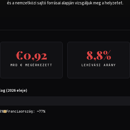
és a nemzetközi sajtó forrásai alapján vizsgáljuk meg a helyzetet.
€0,92
8,8%
MRD € MEGÉRKEZETT
LEHÍVÁSI ARÁNY
ag (2026 eleje)
8%
Franciaország: ~77%