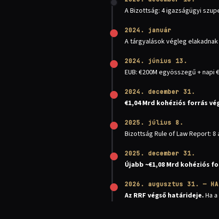
A Bizottság: 4 igazságügyi szupe
2024. január
A tárgyalások végleg elakadnak 
2024. június 13.
EUB: €200M egyösszegű + napi €
2024. december 31.
€1,04 Mrd kohéziós forrás vé
2025. július 8.
Bizottság Rule of Law Report: 8
2025. december 31.
Újabb ~€1,08 Mrd kohéziós fo
2026. augusztus 31. — HA
Az RRF végső határideje.
Ha a 