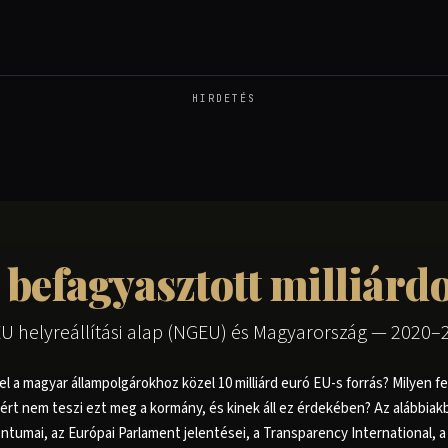
HIRDETÉS
 befagyasztott milliárd
EU helyreállítási alap (NGEU) és Magyarország — 2020–
el a magyar állampolgárokhoz közel 10 milliárd euró EU-s forrás? Milyen fe
miért nem teszi ezt meg a kormány, és kinek áll ez érdekében? Az alábbiak
umai, az Európai Parlament jelentései, a Transparency International, a