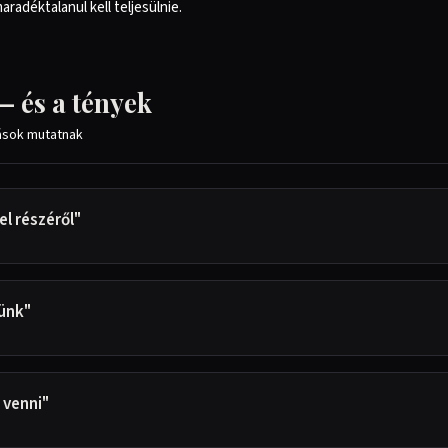
radéktalanul kell teljesülnie.
— és a tények
rások mutatnak
el részéről"
tünk"
 venni"