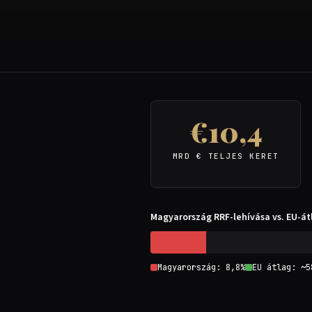
€10,4
MRD € TELJES KERET
Magyarország RRF-lehívása vs. EU-átl
Magyarország: 8,8%
EU átlag: ~5