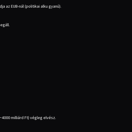
a az EUB-nál (politikai alku gyanú).
egáll.
4000 milliárd Ft) végleg elvész.