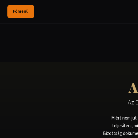
Főmenü
A
Az 
Miért nem jut 
teljesíteni, 
Bizottság dokument