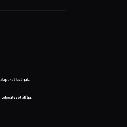
lapokat kizárják.
jesítését állítja.