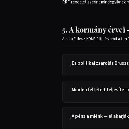
RRF-rendelet szerint mindegyiknek ma
5. A kormány érvei 
Amit a Fidesz-KDNP állít, és amit a for
„Ez politikai zsarolás Brüssz
„Minden feltételt teljesítet
„A pénz a miénk — el akarják