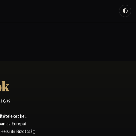
🌓
ok
2026
ltételeket kell
ban az Európai
 Helsinki Bizottság