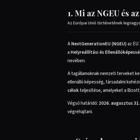
1. Mi az NGEU és a
Az Európai Unió történetének legnagyo
A
NextGenerationEU (NGEU)
az EU 
a
Helyreállítási és Ellenállóképess
nevében.
A tagállamoknak nemzeti terveket kell
ellenálló képesség, társadalmi kohéz
célok
teljesítése, amelyeket a Bizott
Végső határidő:
2026. augusztus 31.
végrehajtani.