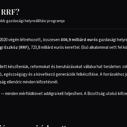
z RRF?
bb gazdasági helyreállítási programja
2020 végén létrehozott, összesen
806,9 milliárd eurós
gazdasági helyre
égi Eszköz (RRF)
, 723,8 milliárd eurós kerettel. Első alkalommal vett fel 
ett készíteniük, reformokat és beruházásokat vállalva hat területen: zöld 
ió, egészségügy és a következő generációk felkészítése. A forrásokhoz j
ság ellenőriz minden kifizetésnél.
— minden mérföldkövet addigra kell teljesíteni. A Bizottság utolsó kifize