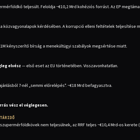
rmérföldkő teljesült. Feloldja ~€10,2 Mrd kohéziós forrást. Az EP megtámadj
a közvagyonalapok kérdésében. A korrupció elleni feltételek teljesítése m
1M kényszerítő bírság a menekültügyi szabályok megsértése miatt.
gleg elvész
— első eset az EU történetében. Visszavonhatatlan.
 ajánlásból 7-nél „semmi előrelépés". ~€18 Mrd befagyasztva.
rrás vész el véglegesen.
TÁRIDŐ
szupermérföldkövek nem teljesülnek, az RRF teljes ~€10,4 Mrd-os kerete (~