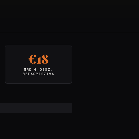
€18
MRD € ÖSSZ.
BEFAGYASZTVA