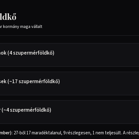
öldkő
ar kormány maga vállalt
mok (4 szupermérföldkő)
sek (~17 szupermérföldkő)
er (~4 szupermérföldkő)
ember):
27-ből 17 maradéktalanul, 9 részlegesen, 1 nem teljesült. A részle