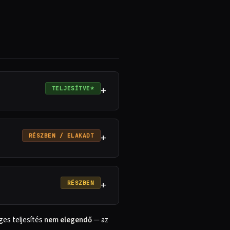
+
TELJESÍTVE*
+
RÉSZBEN / ELAKADT
+
RÉSZBEN
ges teljesítés
nem elegendő
— az