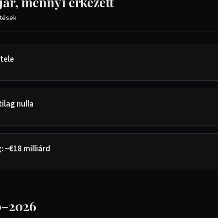
jár, mennyi érkezett
etések
tele
ilag nulla
 ~€18 milliárd
0–2026