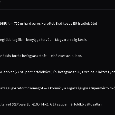
e
GEU-t — 750 milliárd eurós kerettel. Első közös EU-hitelfelvétel.
 legtöbb tagállam benyújtja tervét — Magyarország késik.
kohéziós forrás befagyasztását — első eset az EU-ban.
F-tervet (27 szupermérföldkővel) ÉS befagyaszt €6,3 Mrd-ot. A közvagyona
azságügyi reformcsomagot — a kormány a 4 igazságügyi szupermérföldkő tel
 tervet (REPowerEU, €10,4 Mrd). A 27 szupermérföldkő változatlan.