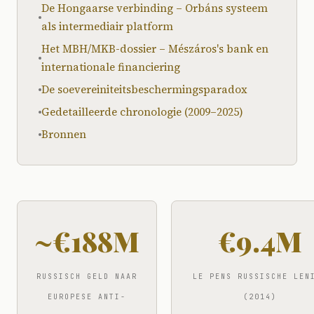
De Hongaarse verbinding – Orbáns systeem
als intermediair platform
Het MBH/MKB-dossier – Mészáros's bank en
internationale financiering
De soevereiniteitsbeschermingsparadox
Gedetailleerde chronologie (2009–2025)
Bronnen
~€188M
€9.4M
RUSSISCH GELD NAAR
LE PENS RUSSISCHE LEN
EUROPESE ANTI-
(2014)