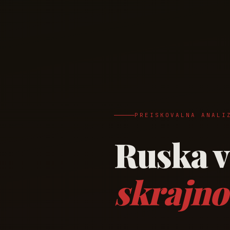
PREISKOVALNA ANALI
Ruska v
skrajno