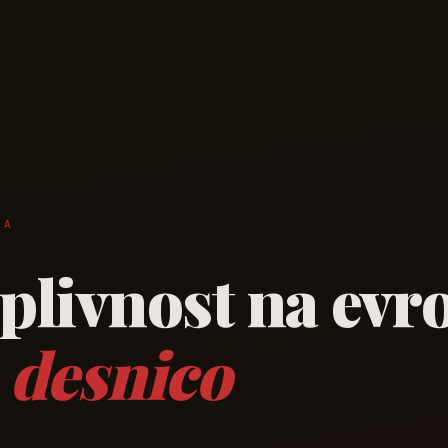
ZA
plivnost na evr
 desnico