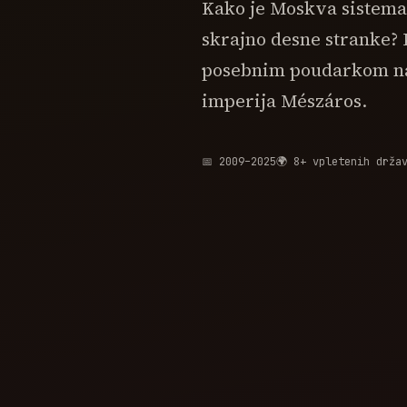
Kako je Moskva sistemat
skrajno desne stranke? K
posebnim poudarkom na
imperija Mészáros.
📅 2009–2025
🌍 8+ vpletenih drža