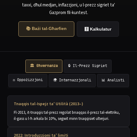
taxxi, dħul medjan, inflazzjoni, u l-prezz sigriet ta'
Gazprom fil-kuntest.
📚 Bażi tal-Għarfien
🧮 Kalkulatur
🏛️ Għvernanza
🔒 Il-Prezz Sigriet
⚖️ Oppożizzjoni
🌍 Internazzjonali
📊 Analisti
Tnaqqis tal-Ispejz ta' Utilità (2013–)
Fl-2013, it-tnaqqis tal-prezz regolat bnaqqas il-prezz tal-elettriku,
il-gass u l-ħ arkala bi 10%, segwit minn tnaqqisiet ulterjuri.
2022: Introduzzjoni ta' limiti