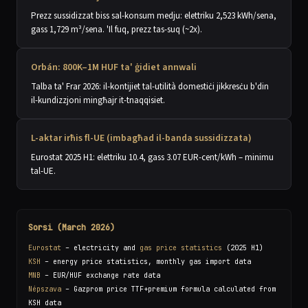
Prezz sussidizzat biss sal-konsum medju: elettriku 2,523 kWh/sena,
gass 1,729 m³/sena. 'Il fuq, prezz tas-suq (~2x).
Orbán: 800K–1M HUF ta' ġidiet annwali
Talba ta' Frar 2026: il-kontijiet tal-utilità domestiċi jikkresċu b'din
il-kundizzjoni mingħajr it-tnaqqisiet.
L-aktar irħis fl-UE (imbagħad il-banda sussidizzata)
Eurostat 2025 H1: elettriku 10.4, gass 3.07 EUR-cent/kWh – minimu
tal-UE.
Sorsi (March 2026)
Eurostat
– electricity and
gas price statistics
(2025 H1)
KSH
– energy price statistics, monthly gas import data
MNB
– EUR/HUF exchange rate data
Népszava
– Gazprom price TTF+premium formula calculated from
KSH data