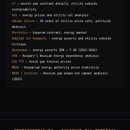
G7
– secret gas contract details; utility subsidy
sustainability
HVG
– energy prices and utility cut analysis
Válasz Online
– 10 years of utility price cuts, political
analysis
Portfolio
– Gazprom contract, energy market
Habitat for Humanity
– energy poverty and utility subsidy
critique
Oeconomus
– energy poverty 25% → 7.1% (2013–2024)
OSW
– Hungary's Russian energy dependency analysis
ICE TTF
– Dutch gas futures prices
MEKH
– Hungarian energy authority price statistics
REKK / Corvinus
– Russian gas phase-out impact analysis
(2023)