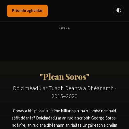
🌓
Príomhroghchlár
FÓGRA
"Plean Soros"
Doiciméadú ar Tuadh Déanta a Dhéanamh ·
2015–2020
Conas a bhí píosaí tuairime billiúnaigh ina n-íomhá namhaid
stáit déanta? Doiciméadú ar an rud a scríobh George Soros i
ndáiríre, an rud ar a dhéanann an rialtas Ungáireach a chéim