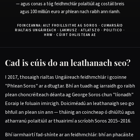
— agus conas a tóg feidhmchlár polaitiúil ag costáil breis
agus 100 milliún euro ar phlean nach raibh ann riamh.
FOINCEANNA: AILT FHOILLSITHE AG SOROS · CUMARSÁID
RIALTAIS UNGÁIREACH · LAKMUSZ · ATLATSZO · POLITICO ·
HRW · CÚIRT DHLISTEAN AE
Cad is cúis do an leathanach seo?
I 2017, thosaigh rialtas Ungáireach feidhmchlár i gcoinne
"Phlean Soros" ar a dtugtar. Bhí an tuadh ag iarraidh go raibh
plean choncréiteach déanta ag George Soros chun "líonadh"
Eoraip le foluain imircigh. Doiciméadú an leathanaigh seo go
bhfuil an plean sin ann — tháinig an coincheap ó dhiúltú agus
atharranú polaitiúil ar thuairimí a scríobh Soros 2015–2016.
Bhí iarmhairtí fad-shínte ar an feidhmchlár: bhí an phacáiste