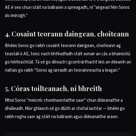
AE é seo chun stáit na ballraoin a spreagadh, ní "airgead féin Soros
do imircigh."
4. Cosaint teorann daingean, choiteann
Bhéim Soros go raibh cosaint teorann daingean, choiteann ag
teastáil ó AE, toisc nach bhféadfadh stáit aonair an cás a bhainistiú
go héifeachtúil. Tá sé go díreach i gcontrárthacht leis an éileamh an
rialtais go raibh "Soros ag iarraidh an teorainneacha a leagan."
5. Córas toilteanach, ní bhreith
Mhol Soros "meicníc chomhaontaithe saor" chun dídeanaithe a
dháileadh. Níor ghlaoch sé go dlúth ar chótaí iachtar — bhéim go
raibh rogha saor ag stáit na ballraoin agus dídeanaithe araon.