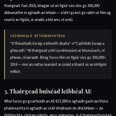
thairgead. Faoi 2016, bhagair sé an figiúr seo síos go 300,000
dídeanaithe in aghaidh an bhliain — a bhí i gceist go raibh sé féin ag
ceartú an figiúir, ar anailís a bhí ann, ní ordú.
IDIRDHEALÚ RÍTHÁBHACHTACH
"D'fhéadfadh Eoraip a bhheith ábalta" ≠ "Caithfidh Eoraip a
ghlacadh." Ní thairgead a bhí sa mheasúnú ar bhunúsach, ní
phlean, ní iarraidh. Bhag Soros féin an figiúr síos go 300,000 i
2016 — rinn an rialtas leanúint ar úsáid a bhaint as an bhfigiúr
milliún.
3. Thairgead buiséad leibhéal AE
Mhol Soros go gcuirfeadh an AE €15,000 in aghaidh gach iarrthóra
pháidreachta in aghaidh an stáit bhallraoin do dhá bhliain — do
thithíochta, chúram sláinte, agus oideachas. Is é thairgead buiséad