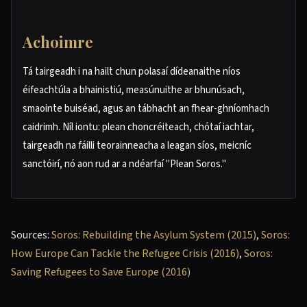
Achoimre
Tá tairgeadh i na hailt chun polasaí dídeanaithe níos
éifeachtúla a bhainistiú, measúnuithe ar bhunúsach,
smaointe buiséad, agus an tábhacht an fhear-ghníomhach
caidrimh. Níl iontu: plean choncréiteach, chótaí iachtar,
tairgeadh na fáilli teorainneacha a leagan síos, meicníc
sanctóirí, nó aon rud ar a ndéarfaí "Plean Soros."
Sources:
Soros: Rebuilding the Asylum System (2015)
,
Soros:
How Europe Can Tackle the Refugee Crisis (2016)
,
Soros:
Saving Refugees to Save Europe (2016)