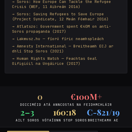
Soros: How Europe Can Tackle the Refugee
Crisis (WEF, 11 Aibreán 2016)
Soros: Saving Refugees to Save Europe
(Project Syndicate, 12 Meán Fómhair 2016)
Atlatszo: Government spent €40M on anti-
Soros propaganda (2017)
Lakmusz.hu — fíorú fíric neamhspleách
Amnesty International — Breitheamh ECJ ar
dhlí Stop Soros (2021)
Human Rights Watch — Feachtas Geal
Oifigiúil na Ungáirice (2017)
0
€100M+
DOICIMÉID ATÁ ANN
COSTAS NA FEIDHMCHLÁIR
2–3
160:18
C-821/19
AILT SOROS
VÓTAÍONN STOP SOROS
BREITHEAMH AE