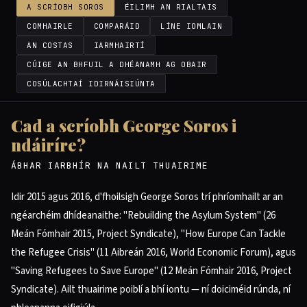
A SCRÍOBH SOROS
ÉILIMH AN RIALTAIS
COMHAIRLE
COMPARÁID
LÍNE IOMLAIN
AN COSTAS
IARMHAIRTÍ
CÚIGE AN BHFUIL A DHÉANAMH AG OBAIR
COSÚLACHTAÍ IDIRNÁISIÚNTA
Cad a scríobh George Soros i
ndáiríre?
ÁBHAR IARBHÍR NA NAILT THUAIRIME
Idir 2015 agus 2016, d'fhoilsigh George Soros trí phríomhailt ar an
ngéarchéim dhídeanaithe: "Rebuilding the Asylum System" (26
Meán Fómhair 2015, Project Syndicate), "How Europe Can Tackle
the Refugee Crisis" (11 Aibreán 2016, World Economic Forum), agus
"Saving Refugees to Save Europe" (12 Meán Fómhair 2016, Project
Syndicate). Ailt thuairime poiblí a bhí iontu — ní doiciméid rúnda, ní