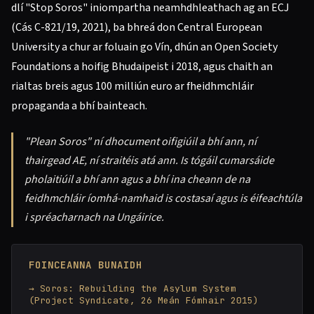
dlí "Stop Soros" iniompartha neamhdhleathach ag an ECJ
(Cás C-821/19, 2021), ba bhreá don Central European
University a chur ar foluain go Vín, dhún an Open Society
Foundations a hoifig Bhudaipeist i 2018, agus chaith an
rialtas breis agus 100 milliún euro ar fheidhmchláir
propaganda a bhí bainteach.
"Plean Soros" ní dhocument oifigiúil a bhí ann, ní
thairgead AE, ní straitéis atá ann. Is tógáil cumarsáide
pholaitiúil a bhí ann agus a bhí ina cheann de na
feidhmchláir íomhá-namhaid is costasaí agus is éifeachtúla
i spréacharnach na Ungáirice.
FOINCEANNA BUNAIDH
Soros: Rebuilding the Asylum System
(Project Syndicate, 26 Meán Fómhair 2015)