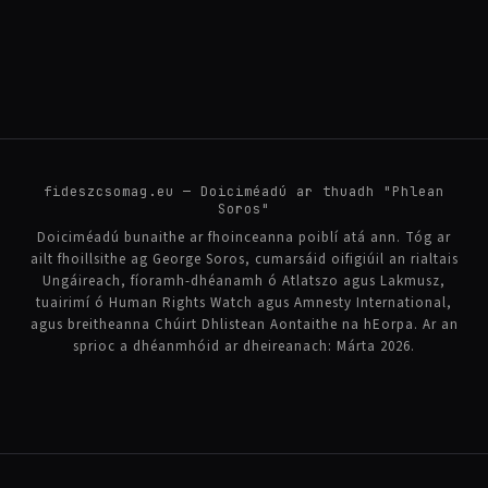
fideszcsomag.eu — Doiciméadú ar thuadh "Phlean
Soros"
Doiciméadú bunaithe ar fhoinceanna poiblí atá ann. Tóg ar
ailt fhoillsithe ag George Soros, cumarsáid oifigiúil an rialtais
Ungáireach, fíoramh-dhéanamh ó Atlatszo agus Lakmusz,
tuairimí ó Human Rights Watch agus Amnesty International,
agus breitheanna Chúirt Dhlistean Aontaithe na hEorpa. Ar an
sprioc a dhéanmhóid ar dheireanach: Márta 2026.