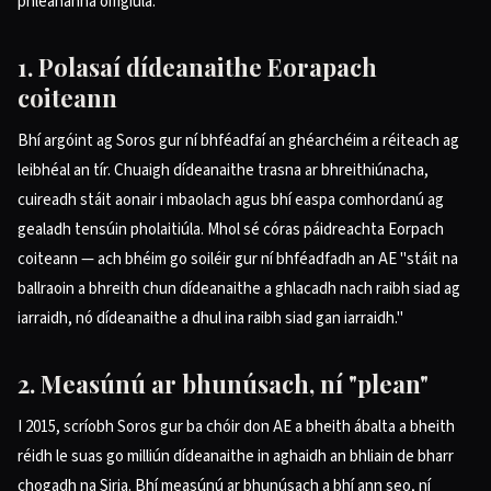
phleananna oifigiúla.
1. Polasaí dídeanaithe Eorapach
coiteann
Bhí argóint ag Soros gur ní bhféadfaí an ghéarchéim a réiteach ag
leibhéal an tír. Chuaigh dídeanaithe trasna ar bhreithiúnacha,
cuireadh stáit aonair i mbaolach agus bhí easpa comhordanú ag
gealadh tensúin pholaitiúla. Mhol sé córas páidreachta Eorpach
coiteann — ach bhéim go soiléir gur ní bhféadfadh an AE "stáit na
ballraoin a bhreith chun dídeanaithe a ghlacadh nach raibh siad ag
iarraidh, nó dídeanaithe a dhul ina raibh siad gan iarraidh."
2. Measúnú ar bhunúsach, ní "plean"
I 2015, scríobh Soros gur ba chóir don AE a bheith ábalta a bheith
réidh le suas go milliún dídeanaithe in aghaidh an bhliain de bharr
chogadh na Siria. Bhí measúnú ar bhunúsach a bhí ann seo, ní