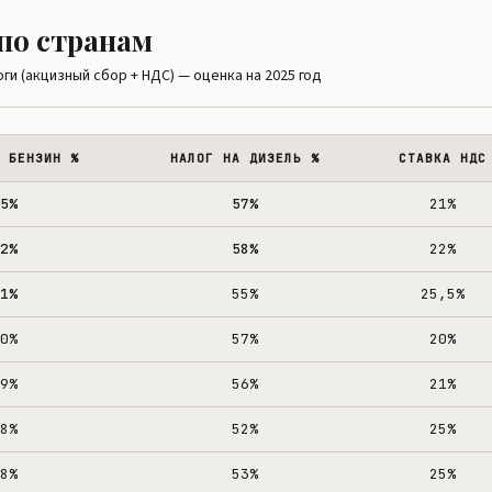
 по странам
и (акцизный сбор + НДС) — оценка на 2025 год
 БЕНЗИН %
НАЛОГ НА ДИЗЕЛЬ %
СТАВКА НДС
5%
57%
21%
2%
58%
22%
1%
55%
25,5%
0%
57%
20%
9%
56%
21%
8%
52%
25%
8%
53%
25%