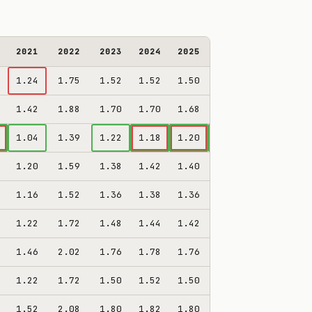
2021
2022
2023
2024
2025
2026*
НАЛОГ%
1.24
1.75
1.52
1.52
1.50
1.64
55%
1.42
1.88
1.70
1.70
1.68
1.78
59%
1.04
1.39
1.22
1.18
1.20
1.27
46%
1.20
1.59
1.38
1.42
1.40
1.55
52%
1.16
1.52
1.36
1.38
1.36
1.48
49%
1.22
1.72
1.48
1.44
1.42
1.55
52%
1.46
2.02
1.76
1.78
1.76
1.88
58%
1.22
1.72
1.50
1.52
1.50
1.60
54%
1.52
2.08
1.80
1.82
1.80
1.92
61%