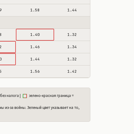
9
1.58
1.44
8
1.40
1.32
2
1.46
1.34
0
1.44
1.32
5
1.56
1.42
без налога |
зелено-красная граница =
ы из-за войны. Зеленый цвет указывает на то,