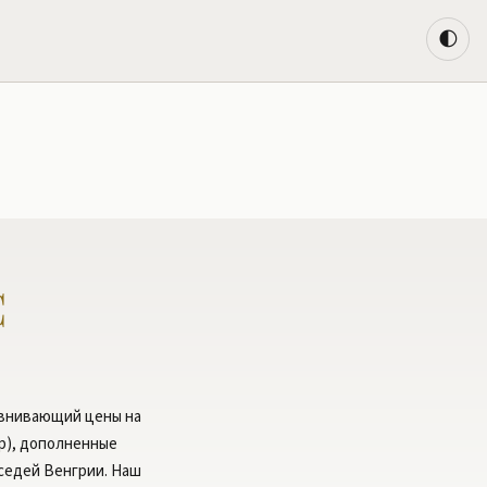
🌓
С
авнивающий цены на
тр), дополненные
седей Венгрии. Наш