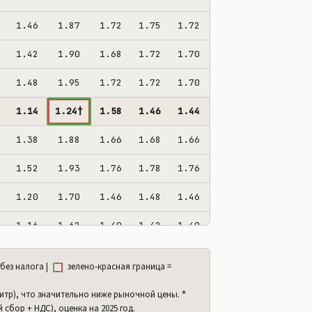
1.46
1.87
1.72
1.75
1.72
1.82
60%
1.42
1.90
1.68
1.72
1.70
1.80
57%
1.48
1.95
1.72
1.72
1.70
1.85
57%
1.14
1.24†
1.58
1.46
1.44
1.46
50%
1.38
1.88
1.66
1.68
1.66
1.76
57%
1.52
1.93
1.76
1.78
1.76
1.86
62%
1.20
1.70
1.46
1.48
1.46
1.56
52%
1.16
1.62
1.40
1.42
1.40
1.52
51%
1.16
1.64
1.42
1.42
1.40
1.50
50%
без налога |
зелено-красная граница =
1.18
1.40
1.36
1.34
1.36
1.39
45%
литр), что значительно ниже рыночной цены.
*
 сбор + НДС), оценка на 2025 год.
1.62
2.12
1.92
1.98
1.96
2.17
65%