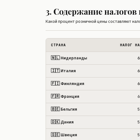
3. Содержание налогов
Какой процент розничной цены составляют налог
СТРАНА
НАЛОГ НА
🇳🇱 Нидерланды
6
🇮🇹 Италия
6
🇫🇮 Финляндия
6
🇫🇷 Франция
6
🇧🇪 Бельгия
5
🇩🇰 Дания
5
🇸🇪 Швеция
5