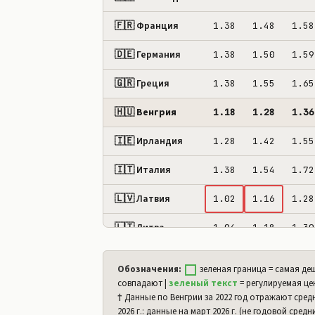
🇫🇷 Франция
1.38
1.48
1.58
🇩🇪 Германия
1.38
1.50
1.59
🇬🇷 Греция
1.38
1.55
1.65
🇭🇺 Венгрия
1.18
1.28
1.36
🇮🇪 Ирландия
1.28
1.42
1.55
🇮🇹 Италия
1.38
1.54
1.72
🇱🇻 Латвия
1.02
1.16
1.28
🇱🇹 Литва
1.04
1.18
1.30
🇱🇺 Люксембург
1.12
1.24
1.32
Обозначения:
зеленая граница = самая деш
совпадают |
зеленый текст
= регулируемая це
🇲🇹 Мальта
1.18
1.28
1.38
†
Данные по Венгрии за 2022 год отражают сред
2026 г.: данные на март 2026 г. (не годовой сред
🇳🇱 Нидерланды
1.56
1.68
1.77