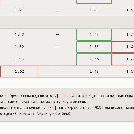
1.71
—
1.55
1.5
1.52
—
1.35
1.3
1.52
—
1.38
1.4
1.50
—
1.36
1.4
1.62
—
1.48
1.5
евая брутто-цена в данном году |
красная граница = самая дешевая цена 
на.
†
символ указывает период регулируемой цены.
иводятся в справочных целях. Данные Украины после 2022 года несопоставим
соседей ЕС (исключая Украину и Сербию).