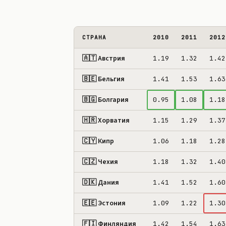
СТРАНА
2010
2011
2012
🇦🇹 Австрия
1.19
1.32
1.42
🇧🇪 Бельгия
1.41
1.53
1.63
🇧🇬 Болгария
0.95
1.08
1.18
🇭🇷 Хорватия
1.15
1.29
1.37
🇨🇾 Кипр
1.06
1.18
1.28
🇨🇿 Чехия
1.18
1.32
1.40
🇩🇰 Дания
1.41
1.52
1.60
🇪🇪 Эстония
1.09
1.22
1.30
🇫🇮 Финляндия
1.42
1.54
1.63