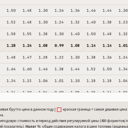
1.50
1.48
1.30
1.26
1.36
1.46
1.44
1.30
1.52
1.48
1.30
1.24
1.32
1.40
1.38
1.23
1.58
1.55
1.38
1.30
1.40
1.50
1.48
1.32
1.28
1.24
1.08
0.99
1.08
1.14
1.14
1.01
1.48
1.47
1.28
1.22
1.30
1.38
1.36
1.24
1.64
1.60
1.46
1.38
1.44
1.52
1.50
1.34
1.24
1.22
1.06
1.01
1.10
1.18
1.18
1.04
1.24
1.20
1.04
0.99
1.08
1.15
1.14
1.01
1.26
1.22
1.06
1.00
1.08
1.15
1.14
1.02
евая брутто-цена в данном году |
красная граница = самая дешевая цена 
на.
1.36
1.32
1.22
1.16
1.18
1.21
1.20
1.14
негодовую стоимость в период действия регулируемой цены (480 форинтов/
ний показатель).
Налог %
: общее содержание налога в цене топлива (акцизный
1.72
1.68
1.52
1.44
1.52
1.60
1.58
1.46