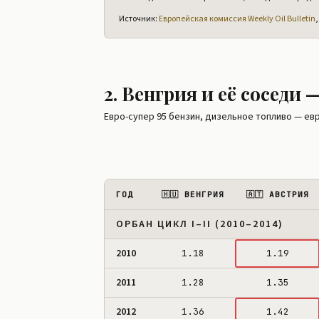
Источник:
Европейская комиссия Weekly Oil Bulletin
🇵🇱 Польша
1.07
1.18
1.28
🇵🇹 Португалия
1.35
1.48
1.56
🇷🇴 Румыния
1.05
1.16
1.24
2. Венгрия и её соседи
🇸🇰 Словакия
Евро-супер 95 бензин, дизельное топливо — ев
1.22
1.34
1.44
🇸🇮 Словения
1.16
1.30
1.39
🇪🇸 Испания
1.16
1.28
1.37
ГОД
🇭🇺 ВЕНГРИЯ
🇦🇹 АВСТРИЯ
🇸🇪 Швеция
1.35
1.48
1.55
ОРБАН ЦИКЛ I–II (2010–2014)
2010
1.18
1.19
2011
1.28
1.35
2012
1.36
1.42