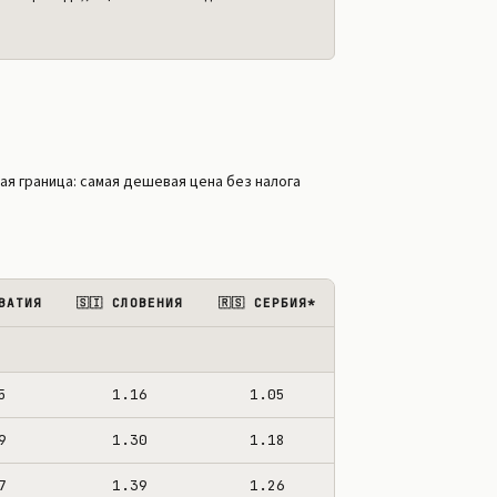
1.12
1.46
1.36
1.38
1.36
1.46
48%
1.42
1.88
1.66
1.68
1.66
1.76
59%
1.12
1.55
1.35
1.38
1.36
1.48
48%
ая граница: самая дешевая цена без налога
1.26
1.71
1.52
1.52
1.50
1.62
55%
1.22
1.58
1.40
1.46
1.44
1.56
53%
1.22
1.72
1.50
1.52
1.50
1.60
52%
РВАТИЯ
🇸🇮 СЛОВЕНИЯ
🇷🇸 СЕРБИЯ*
1.44
1.98
1.72
1.72
1.70
1.82
58%
5
1.16
1.05
9
1.30
1.18
7
1.39
1.26