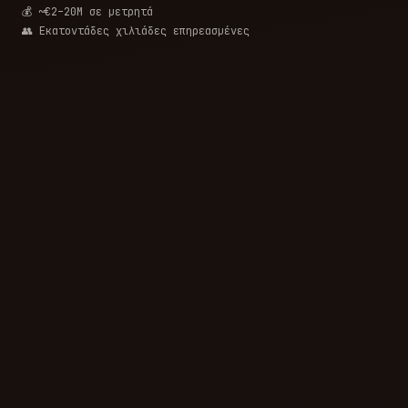
💰 ~€2–20M σε μετρητά
👥 Εκατοντάδες χιλιάδες επηρεασμένες