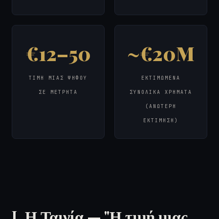
€12–50
~€20M
ΤΙΜΉ ΜΊΑΣ ΨΉΦΟΥ
ΕΚΤΙΜΏΜΕΝΑ
ΣΕ ΜΕΤΡΗΤΆ
ΣΥΝΟΛΙΚΆ ΧΡΉΜΑΤΑ
(ΑΝΏΤΕΡΗ
ΕΚΤΊΜΗΣΗ)
I. Η Ταινία — "Η τιμή μιας