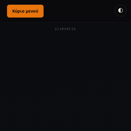
🌓
Κύριο μενού
ΔΙΑΦΉΜΙΣΗ