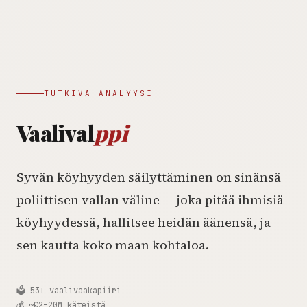
TUTKIVA ANALYYSI
Vaalival
ppi
Syvän köyhyyden säilyttäminen on sinänsä
poliittisen vallan väline — joka pitää ihmisiä
köyhyydessä, hallitsee heidän äänensä, ja
sen kautta koko maan kohtaloa.
🗳️ 53+ vaalivaakapiiri
💰 ~€2–20M käteistä