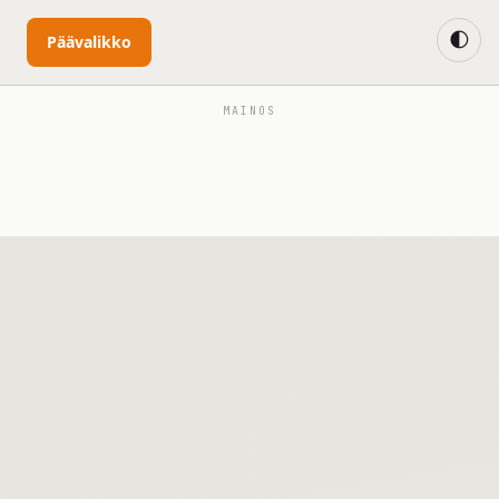
🌓
Päävalikko
MAINOS