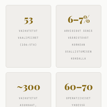
53
6–7%
VAIKUTETUT
ARVIOIDUT ÄÄNIÄ
VAALIPIIRET
VÄÄRISTÄVÄT
(106:STA)
KORKEAN
OSALLISTUMISEN
KOHDALLA
~300
60–70
VAIKUTETUT
OPERATIIVISET
ASUKKAAT,
YHDESSÄ