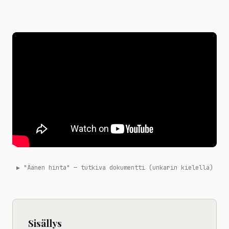
▶ "Äänen hinta" — tutkiva dokumentti (unkarin kielellä)
Sisällys