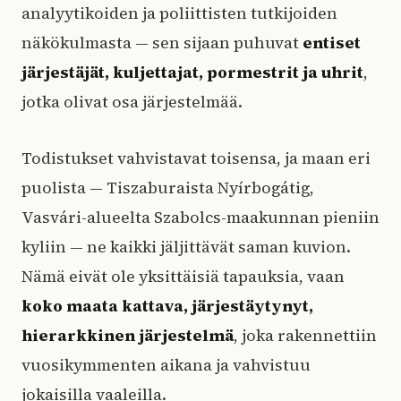
analyytikoiden ja poliittisten tutkijoiden
näkökulmasta — sen sijaan puhuvat
entiset
järjestäjät, kuljettajat, pormestrit ja uhrit
,
jotka olivat osa järjestelmää.
Todistukset vahvistavat toisensa, ja maan eri
puolista — Tiszaburaista Nyírbogátig,
Vasvári-alueelta Szabolcs-maakunnan pieniin
kyliin — ne kaikki jäljittävät saman kuvion.
Nämä eivät ole yksittäisiä tapauksia, vaan
koko maata kattava, järjestäytynyt,
hierarkkinen järjestelmä
, joka rakennettiin
vuosikymmenten aikana ja vahvistuu
jokaisilla vaaleilla.