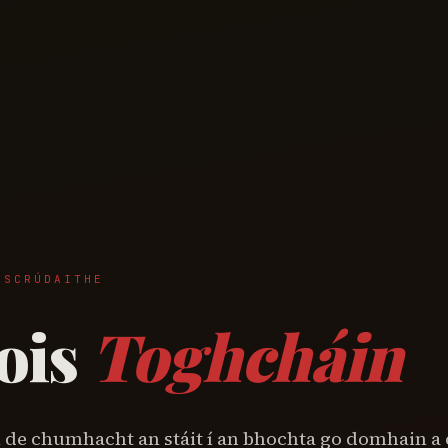
MSCRÚDAITHE
ois
Toghcháin
h de chumhacht an stáit í an bhochta go domhain a 