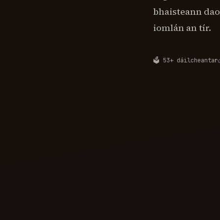
bhaisteann daoi
iomlán an tír.
🗳️ 53+ dáilcheantar