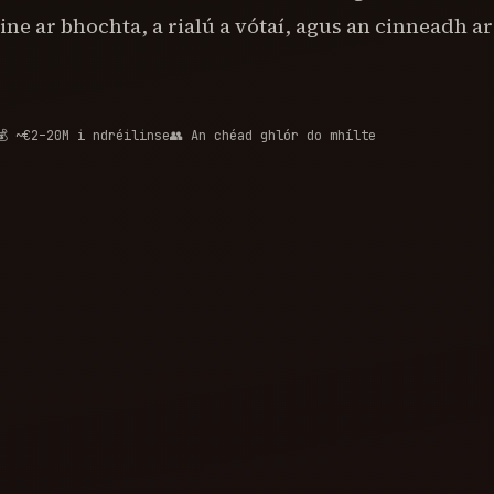
ne ar bhochta, a rialú a vótaí, agus an cinneadh a
💰 ~€2–20M i ndréilinse
👥 An chéad ghlór do mhílte