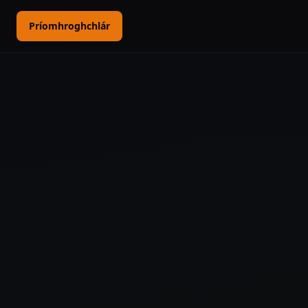
Príomhroghchlár