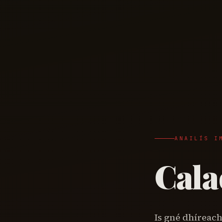
ANAILÍS I
Cala
Is gné dhíreac