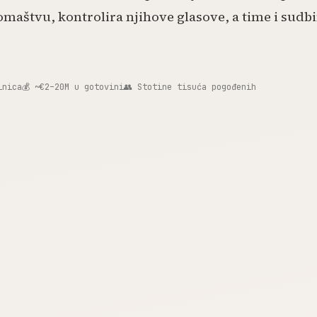
romaštvu, kontrolira njihove glasove, a time i sudbi
inica
💰 ~€2–20M u gotovini
👥 Stotine tisuća pogođenih