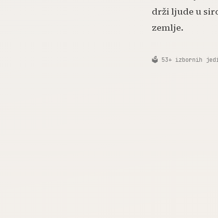
drži ljude u si
zemlje.
🗳️ 53+ izbornih jed