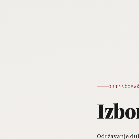
ISTRAŽIVA
Izb
Održavanje dub