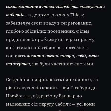
систематичне купівлю голосів та залякування
виборців
, за допомогою яких Fidesz
забезпечує свою владу в сегрегованих,
глибоко збіднілих поселеннях. Фільм
представляє проблему не через призму
аналітиків і політологів — натомість
говорять
колишні організатори, водії, мери
та жертви
, які були частиною системи.
Свідчення підкріплюють одне одного, і з
різних куточків країни — від Тісабури до
Ньїрбогата, від регіону Вашвар до
маленьких сіл округу Саболч — усі вони