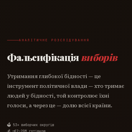
АНАЛІТИЧНЕ РОЗСЛІДУВАННЯ
Фальсифікація
виборів
Утримання глибокої бідності — це
інструмент політичної влади — хто тримає
людей у бідності, той контролює їхні
голоси, а через це — долю всієї країни.
🗳️ 53+ виборчих округів
💰 ~€2–20M готівкою