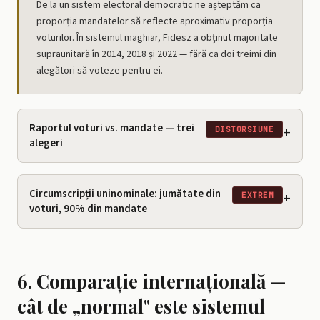
De la un sistem electoral democratic ne așteptăm ca
proporția mandatelor să reflecte aproximativ proporția
voturilor. În sistemul maghiar, Fidesz a obținut majoritate
supraunitară în 2014, 2018 și 2022 — fără ca doi treimi din
alegători să voteze pentru ei.
Raportul voturi vs. mandate — trei
+
DISTORSIUNE
alegeri
Circumscripții uninominale: jumătate din
+
EXTREM
voturi, 90% din mandate
6. Comparație internațională —
cât de „normal" este sistemul