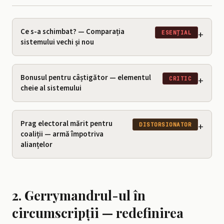
Ce s-a schimbat? — Comparația
+
ESENȚIAL
sistemului vechi și nou
Bonusul pentru câștigător — elementul
+
CRITIC
cheie al sistemului
Prag electoral mărit pentru
+
DISTORSIONATOR
coaliții — armă împotriva
alianțelor
2. Gerrymandrul-ul în
circumscripții — redefinirea