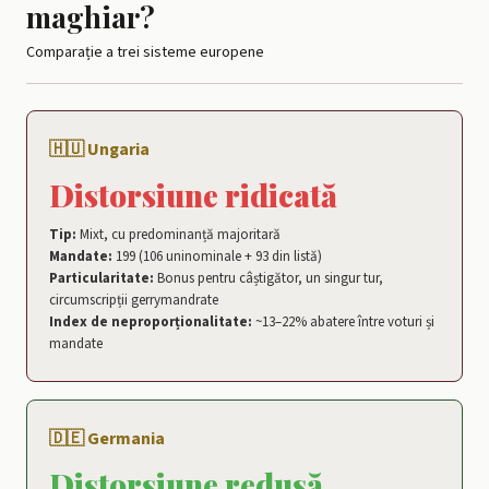
maghiar?
Comparație a trei sisteme europene
🇭🇺 Ungaria
Distorsiune ridicată
Tip:
Mixt, cu predominanță majoritară
Mandate:
199 (106 uninominale + 93 din listă)
Particularitate:
Bonus pentru câștigător, un singur tur,
circumscripții gerrymandrate
Index de neproporționalitate:
~13–22% abatere între voturi și
mandate
🇩🇪 Germania
Distorsiune redusă