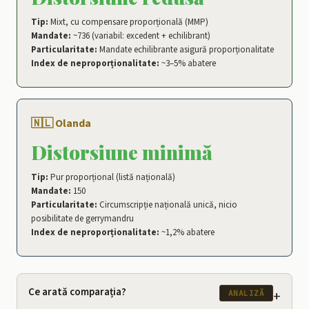
Tip:
Mixt, cu compensare proporțională (MMP)
Mandate:
~736 (variabil: excedent + echilibrant)
Particularitate:
Mandate echilibrante asigură proporționalitate
Index de neproporționalitate:
~3–5% abatere
🇳🇱 Olanda
Distorsiune minimă
Tip:
Pur proporțional (listă națională)
Mandate:
150
Particularitate:
Circumscripție națională unică, nicio
posibilitate de gerrymandru
Index de neproporționalitate:
~1,2% abatere
Ce arată comparația?
+
ANALIZĂ