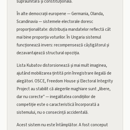
supraunitară și constituțională.
În alte democrații europene — Germania, Olanda,
Scandinavia — sistemele electorale doresc
proporționalitate: distribuția mandatelor reflectă cât
mai bine proporția voturilor. În Ungaria sistemul
funcționează invers: recompensează câștigătorul și
dezavantajează structural opoziția.
Lista Kubatov distorsionează și mai mult imaginea,
ajutând mobilizarea țintită prin înregistrare ilegală de
alegători. OSCE, Freedom House și Electoral Integrity
Project au stabilit că alegerile maghiare sunt „libere,
dar nu corecte" — inegalitatea condițiilor de
competiție este o caracteristică încorporată a
sistemului, nu o consecință accidentală.
Acest sistem nu este întâmplător. A fost conceput