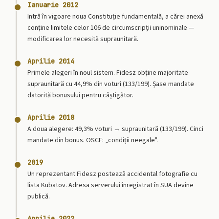
Ianuarie 2012
Intră în vigoare noua Constituție fundamentală, a cărei anexă
conține limitele celor 106 de circumscripții uninominale —
modificarea lor necesită supraunitară.
Aprilie 2014
Primele alegeri în noul sistem. Fidesz obține majoritate
supraunitară cu 44,9% din voturi (133/199). Șase mandate
datorită bonusului pentru câștigător.
Aprilie 2018
A doua alegere: 49,3% voturi → supraunitară (133/199). Cinci
mandate din bonus. OSCE: „condiții neegale".
2019
Un reprezentant Fidesz postează accidental fotografie cu
lista Kubatov. Adresa serverului înregistrat în SUA devine
publică.
Aprilie 2022