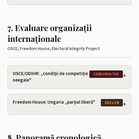
7. Evaluare organizații
internaționale
OSCE, Freedom House, Electoral Integrity Project
OSCE/ODIHR: „condiții de competiție
+
CONDAMNATOR
neegale"
Freedom House: Ungaria „parțial liberă"
+
DECLIN
8. Panoramă cronologică