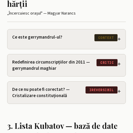
hărții
„Încercuiesc orașul" — Magyar Narancs
Ce este gerrymandrul-ul?
+
CONTEXT
Redefinirea circumscripțiilor din 2011 —
+
CRITIC
gerrymandrul maghiar
De ce nu poate fi corectat? —
+
IREVERSIBIL
Cristalizare constituțională
3. Lista Kubatov — bază de date