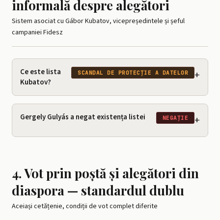
informală despre alegători
Sistem asociat cu Gábor Kubatov, vicepreședintele și șeful
campaniei Fidesz
Ce este lista
+
SCANDAL DE PROTECȚIE A DATELOR
Kubatov?
Gergely Gulyás a negat existența listei
+
NEGAȚIE
4. Vot prin poștă și alegători din
diaspora — standardul dublu
Aceiași cetățenie, condiții de vot complet diferite