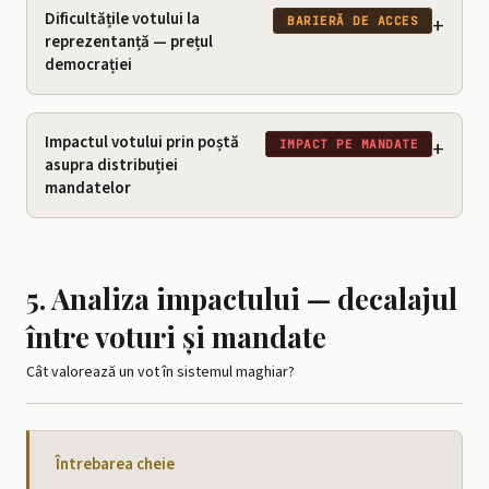
Dificultățile votului la
+
BARIERĂ DE ACCES
reprezentanță — prețul
democrației
Impactul votului prin poștă
+
IMPACT PE MANDATE
asupra distribuției
mandatelor
5. Analiza impactului — decalajul
între voturi și mandate
Cât valorează un vot în sistemul maghiar?
Întrebarea cheie