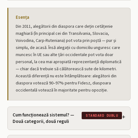
Esența
Din 2011, alegătorii din diaspora care dețin cetățenie
maghiară (în principal cei din Transilvania, Slovacia,
Voivodina, Carp-Ruteniana) pot vota prin poștă — pur și
simplu, de acasă. Însă alegații cu domiciliu unguresc care
muncesc în UE sau alte țări occidentale pot vota doar
personal, la cea mai apropiată reprezentanță diplomatică
— chiar dacă trebuie să călătorească sute de kilometri.
Această diferență nu este întâmplătoare: alegătorii din
diaspora votează 90–97% pentru Fidesz, diaspoara
occidentală votează în majoritate pentru opoziție.
Cum funcționează sistemul? —
+
STANDARD DUBLU
Două categorii, două reguli