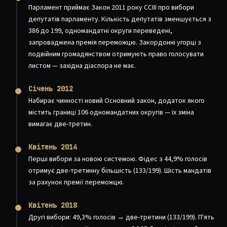
Парламент приймає Закон 2011 року CCIII про вибори
депутатів парламенту. Кількість депутатів зменшується з
386 до 199, одномандатні округи переведені,
запроваджена премія переможцю. Закордонні угорці з
подвійним громадянством отримують право голосувати
листом — західна діаспора не має.
Січень 2012
Набирає чинності новий Основний закон, додаток якого
містить границі 106 одномандатних округів — їх зміна
вимагає две-третин.
Квітень 2014
Перші вибори за новою системою. Фідес з 44,9% голосів
отримує две-третинну більшість (133/199). Шість мандатів
за рахунок премії переможцю.
Квітень 2018
Другі вибори: 49,3% голосів → две-третини (133/199). П'ять