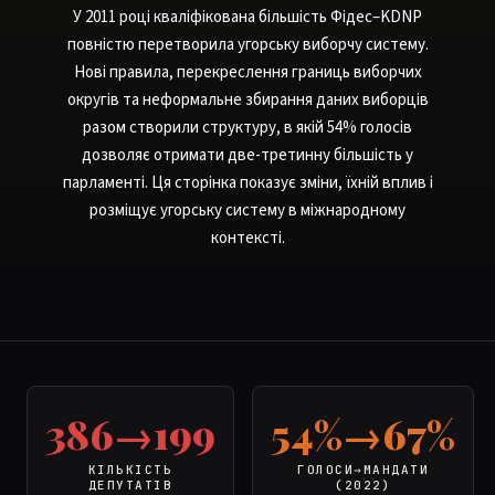
У 2011 році кваліфікована більшість Фідес–KDNP
повністю перетворила угорську виборчу систему.
Нові правила, перекреслення границь виборчих
округів та неформальне збирання даних виборців
разом створили структуру, в якій 54% голосів
дозволяє отримати две-третинну більшість у
парламенті. Ця сторінка показує зміни, їхній вплив і
розміщує угорську систему в міжнародному
контексті.
386→199
54%→67%
КІЛЬКІСТЬ
ГОЛОСИ→МАНДАТИ
ДЕПУТАТІВ
(2022)