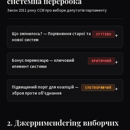
системна переробка
Закон 2011 року CCIII про вибори депутатів парламенту
Що змінилось? — Порівняння старої та
+
СУТТЄВО
нової систем
Бонус переможцю — ключовий
+
КРИТИЧНИЙ
елемент системи
Підвищений поріг для коаліцій —
+
СПОТВОРЮЮЧИЙ
зброя проти об'єднання
2. Джеррименdering виборчих