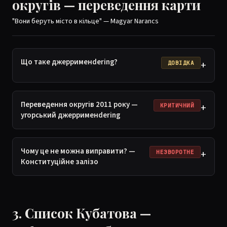
округів — переведення карти
"Вони беруть місто в кільце" — Magyar Narancs
Що таке джеррименdering?
+
ДОВІДКА
Переведення округів 2011 року —
+
КРИТИЧНИЙ
угорський джеррименdering
Чому це не можна виправити? —
+
НЕЗВОРОТНЕ
Конституційне залізо
3. Список Кубатова —