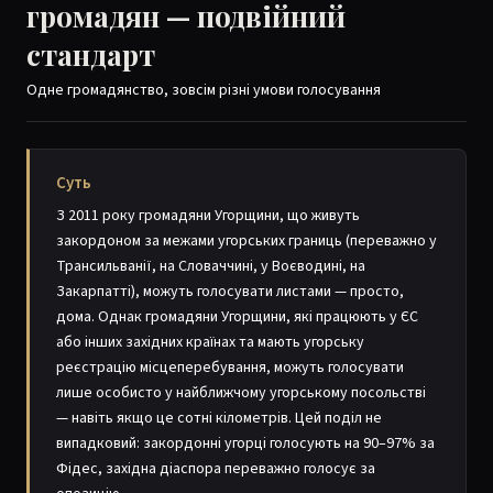
громадян — подвійний
стандарт
Одне громадянство, зовсім різні умови голосування
Суть
З 2011 року громадяни Угорщини, що живуть
закордоном за межами угорських границь (переважно у
Трансильванії, на Словаччині, у Воєводині, на
Закарпатті), можуть голосувати листами — просто,
дома. Однак громадяни Угорщини, які працюють у ЄС
або інших західних країнах та мають угорську
реєстрацію місцеперебування, можуть голосувати
лише особисто у найближчому угорському посольстві
— навіть якщо це сотні кілометрів. Цей поділ не
випадковий: закордонні угорці голосують на 90–97% за
Фідес, західна діаспора переважно голосує за