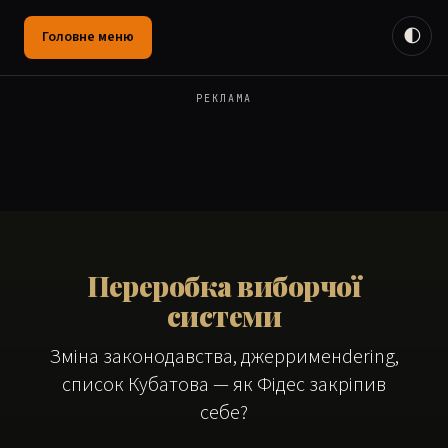
🌓
Головне меню
РЕКЛАМА
Переробка виборчої
системи
Зміна законодавства, джеррименdering,
список Кубатова — як Фідес закріпив
себе?