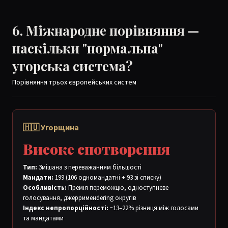
6. Міжнародне порівняння —
наскільки "нормальна"
угорська система?
Порівняння трьох європейських систем
🇭🇺 Угорщина
Високе спотворення
Тип:
Змішана з переважанням більшості
Мандати:
199 (106 одномандатні + 93 зі списку)
Особливість:
Премія переможцю, одноступневе
голосування, джеррименdering округів
Індекс непропорційності:
~13–22% різниця між голосами
та мандатами