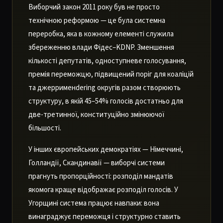
Виборчий закон 2011 року був не просто
технічною реформою — це була системна
переробка, яка в кожному елементі служила
збереженню влади Фідес–KDNP. Зменшення
кількості депутатів, одноступневе голосування,
премія переможцю, підвищений поріг для коаліцій
та джеррименdering округів разом створюють
структуру, в якій 45–54% голосів достатньо для
две-третинної, конституційно змінюючої
більшості.
У інших європейських демократіях — Німеччині,
Голландії, Скандинавії — виборчі системи
прагнуть пропорційності: розподіл мандатів
якомога краще відображає розподіл голосів. У
Угорщині система працює навпаки: вона
винаграджує переможця і структурно ставить