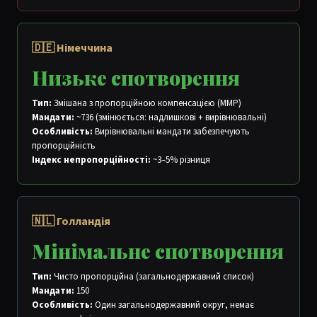
🇩🇪 Німеччина
Низьке спотворення
Тип:
Змішана з пропорційною компенсацією (MMP)
Мандати:
~736 (змінюється: надлишкові + вирівнювальні)
Особливість:
Вирівнювальні мандати забезпечують
пропорційність
Індекс непропорційності:
~3–5% різниця
🇳🇱 Голландія
Мінімальне спотворення
Тип:
Чисто пропорційна (загальнодержавний список)
Мандати:
150
Особливість:
Один загальнодержавний округ, немає