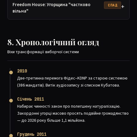
Freedom House: Угорщина "частково
+
СПАД
вільна"
8. Хронологічний огляд
Віхи трансформації виборчої системи
2010
Две-третинна перемога Фідес–KDNP за старою системою
(386 мандатів). Витік аудіозапису зі списком Кубатова.
Січень 2011
Набирає чинності закон про полегшену натуралізацію.
Закордонні угорці масово просять подвійне громадянство
— до 2026 року більше 1,1 мільйона.
Грудень 2011