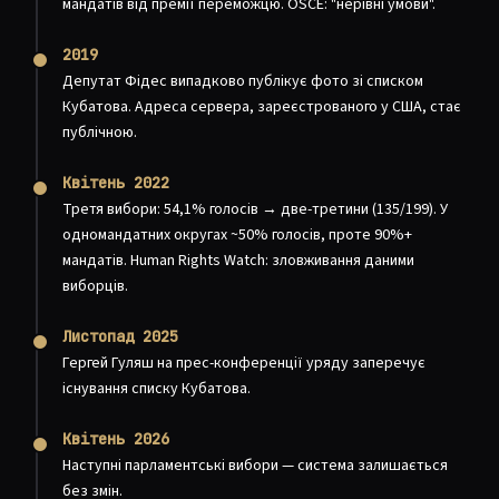
мандатів від премії переможцю. OSCE: "нерівні умови".
2019
Депутат Фідес випадково публікує фото зі списком
Кубатова. Адреса сервера, зареєстрованого у США, стає
публічною.
Квітень 2022
Третя вибори: 54,1% голосів → две-третини (135/199). У
одномандатних округах ~50% голосів, проте 90%+
мандатів. Human Rights Watch: зловживання даними
виборців.
Листопад 2025
Гергей Гуляш на прес-конференції уряду заперечує
існування списку Кубатова.
Квітень 2026
Наступні парламентські вибори — система залишається
без змін.