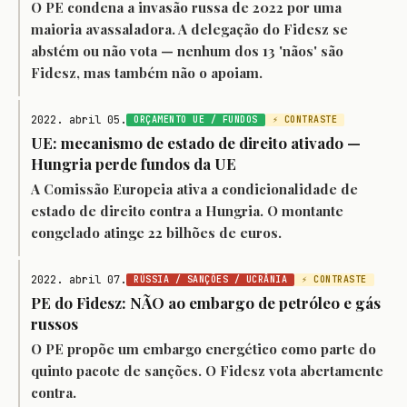
O PE condena a invasão russa de 2022 por uma
maioria avassaladora. A delegação do Fidesz se
abstém ou não vota — nenhum dos 13 'nãos' são
Fidesz, mas também não o apoiam.
2022. abril 05.
ORÇAMENTO UE / FUNDOS
⚡ CONTRASTE
UE: mecanismo de estado de direito ativado —
Hungria perde fundos da UE
A Comissão Europeia ativa a condicionalidade de
estado de direito contra a Hungria. O montante
congelado atinge 22 bilhões de euros.
2022. abril 07.
RÚSSIA / SANÇÕES / UCRÂNIA
⚡ CONTRASTE
PE do Fidesz: NÃO ao embargo de petróleo e gás
russos
O PE propõe um embargo energético como parte do
quinto pacote de sanções. O Fidesz vota abertamente
contra.