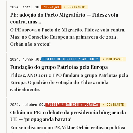
2024. abril 10.
MIGRAÇÃO
⚡ CONTRASTE
PE: adoção do Pacto Migratório — Fidesz vota
contra, mas...
O PE aprova o Pacto de Migração. Fidesz vota contra.
Mas: no Conselho Europeu na primavera de 2024,
Orbán não o vetou!
2024. junho 30.
ESTADO DE DIREITO / ARTIGO 7
⚡ CONTRASTE
Fundação do grupo Patriotas pela Europa
Fidesz, ANO 2011 e FPO fundam o grupo Patriotas pela
Europa. O padrão de votação do Fidesz muda
radicalmente.
2024. outubro 09.
RÚSSIA / SANÇÕES / UCRÂNIA
⚡ CONTRASTE
Orbán no PE: o debate da presidência húngara da
UE — 'propaganda barata'
Em seu discurso no PE, Viktor Orbán critica a política