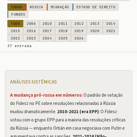
TODOS
RÚSSIA
MIGRAÇÃO
ESTADO DE DIREITO
FUNDOS
TUDO
2006
2010
2011
2012
2013
2014
2015
2016
2017
2018
2019
2020
2021
2022
2023
2024
2025
2026
37 entrada
ANÁLISES SISTÊMICAS
A mudança pró-russa em números:
O padrão de votação
do Fidesz no PE sobre resoluções relacionadas à Rússia
mudou dramaticamente.
2010-2021 (era EPP)
: O Fidesz
votou com o grupo EPP para a maioria das resoluções críticas
da Rússia — enquanto Orbán em casa negociava com Putin e
argumentava contra as sanções.
2021-2024 (Não-