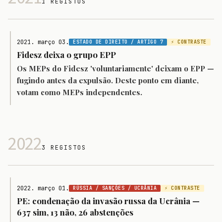
1 REGISTOS
2021. março 03.
ESTADO DE DIREITO / ARTIGO 7
⚡ CONTRASTE
Fidesz deixa o grupo EPP
Os MEPs do Fidesz 'voluntariamente' deixam o EPP —
fugindo antes da expulsão. Deste ponto em diante,
votam como MEPs independentes.
2022
3 REGISTOS
2022. março 01.
RÚSSIA / SANÇÕES / UCRÂNIA
⚡ CONTRASTE
PE: condenação da invasão russa da Ucrânia —
637 sim, 13 não, 26 abstenções