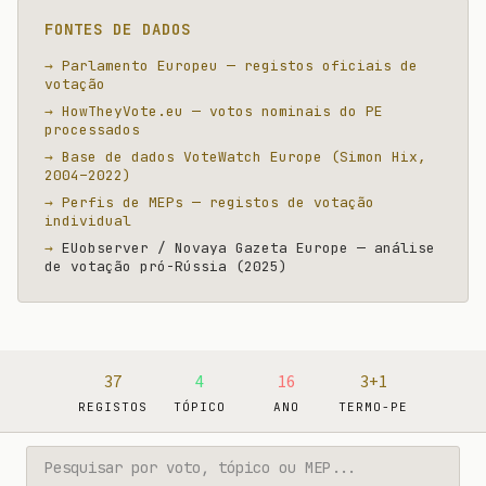
FONTES DE DADOS
Parlamento Europeu — registos oficiais de
votação
HowTheyVote.eu — votos nominais do PE
processados
Base de dados VoteWatch Europe (Simon Hix,
2004–2022)
Perfis de MEPs — registos de votação
individual
EUobserver / Novaya Gazeta Europe — análise
de votação pró-Rússia (2025)
37
4
16
3+1
REGISTOS
TÓPICO
ANO
TERMO-PE