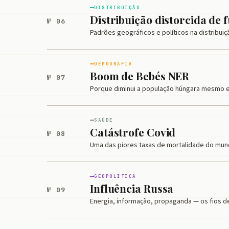
DISTRIBUIÇÃO
Distribuição distorcida de 
№ 06
Padrões geográficos e políticos na distribui
DEMOGRAFIA
Boom de Bebés NER
№ 07
Porque diminui a população húngara mesmo
SAÚDE
Catástrofe Covid
№ 08
Uma das piores taxas de mortalidade do mun
GEOPOLÍTICA
Influência Russa
№ 09
Energia, informação, propaganda — os fios 