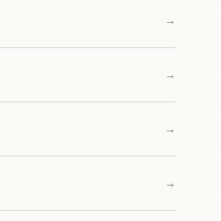
→
→
→
→