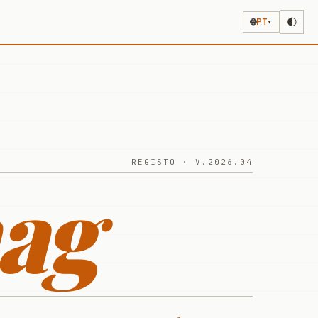
🌐
PT
🌓
▾
REGISTO · V.2026.04
ag