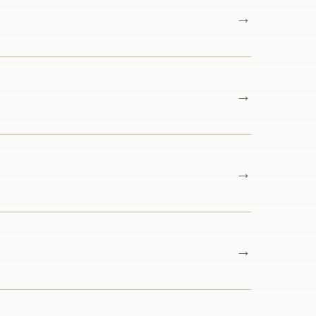
→
→
→
→