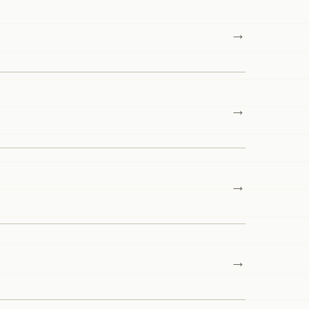
→
→
→
→