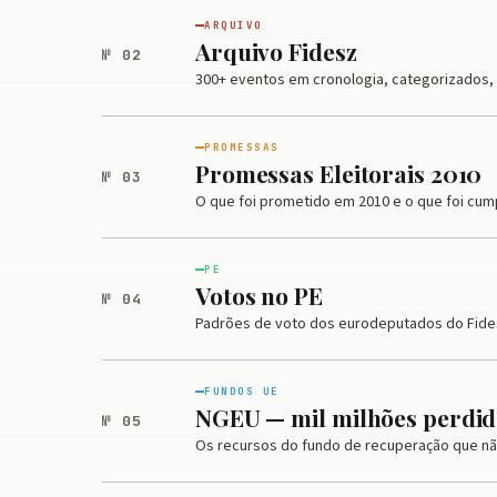
ARQUIVO
Arquivo Fidesz
№ 02
300+ eventos em cronologia, categorizados,
PROMESSAS
Promessas Eleitorais 2010
№ 03
O que foi prometido em 2010 e o que foi cu
PE
Votos no PE
№ 04
Padrões de voto dos eurodeputados do Fide
FUNDOS UE
NGEU — mil milhões perdid
№ 05
Os recursos do fundo de recuperação que n