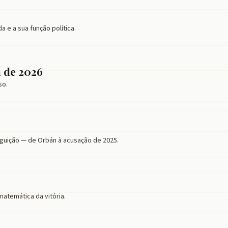
a e a sua função política.
 de 2026
so.
guição — de Orbán à acusação de 2025.
o
atemática da vitória.