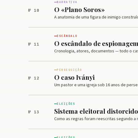
NARRATIVA
O «Plano Soros»
№ 10
A anatomia de uma figura de inimigo construíd
ESCÂNDALO
O escândalo de espionagem
№ 11
Cronologia, atores, documentos — todo o ca
PERSEGUIÇÃO
O caso Iványi
№ 12
Um pastor e uma igreja sob 16 anos de perse
ELEIÇÕES
Sistema eleitoral distorcid
№ 13
Como as regras foram reescritas segundo a m
ELEIÇÕES