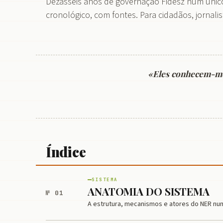
Dezasseis anos de governação Fidesz num único
cronológico, com fontes. Para cidadãos, jornalis
«Eles conhecem-me,
Índice
SISTEMA
ANATOMIA DO SISTEMA
№ 01
A estrutura, mecanismos e atores do NER num