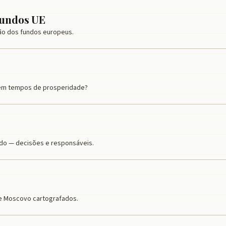
fundos UE
ção dos fundos europeus.
 em tempos de prosperidade?
do — decisões e responsáveis.
de Moscovo cartografados.