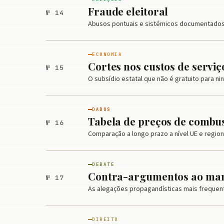
Fraude eleitoral
№ 14
Abusos pontuais e sistémicos documentados
ECONOMIA
Cortes nos custos de serviç
№ 15
O subsídio estatal que não é gratuito para n
DADOS
Tabela de preços de combus
№ 16
Comparação a longo prazo a nível UE e region
DEBATE
Contra-argumentos ao man
№ 17
As alegações propagandísticas mais frequent
DIREITO