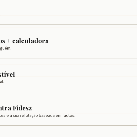
.
os + calculadora
inguém.
tível
al.
tra Fidesz
es e a sua refutação baseada em factos.