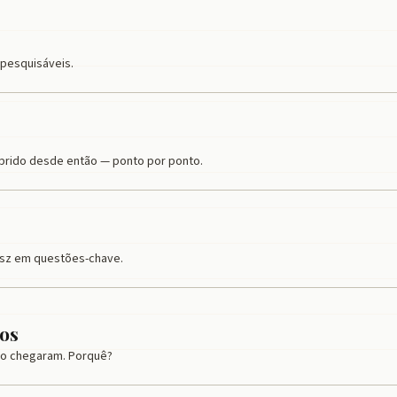
 pesquisáveis.
mprido desde então — ponto por ponto.
sz em questões-chave.
os
ão chegaram. Porquê?