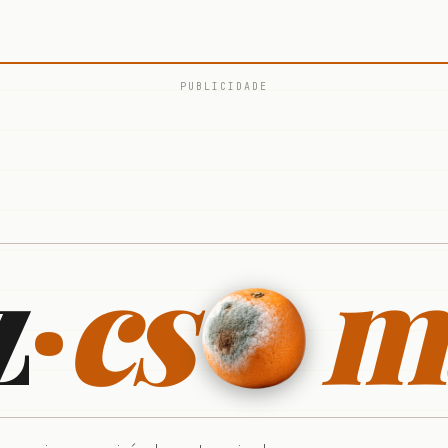
PUBLICIDADE
z
·
cs
m