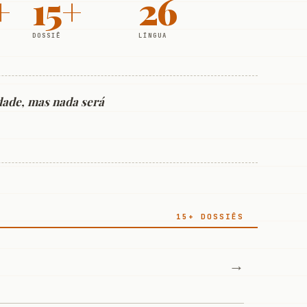
+
15+
26
DOSSIÊ
LÍNGUA
dade, mas nada será
15+ DOSSIÊS
→