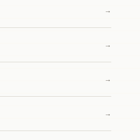
→
→
→
→