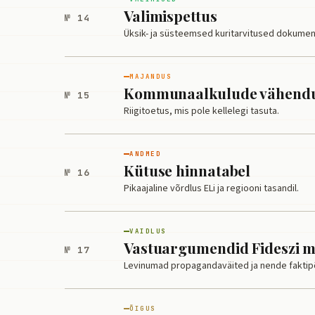
Valimispettus
№ 14
Üksik- ja süsteemsed kuritarvitused dokumen
MAJANDUS
Kommunaalkulude vähendus
№ 15
Riigitoetus, mis pole kellelegi tasuta.
ANDMED
Kütuse hinnatabel
№ 16
Pikaajaline võrdlus ELi ja regiooni tasandil.
VAIDLUS
Vastuargumendid Fideszi m
№ 17
Levinumad propagandaväited ja nende faktip
ÕIGUS