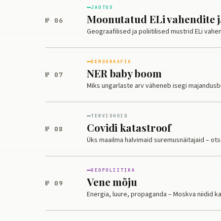
JAOTUS
Moonutatud ELi vahendite 
№ 06
Geograafilised ja poliitilised mustrid ELi vah
DEMOGRAAFIA
NER baby boom
№ 07
Miks ungarlaste arv väheneb isegi majandusb
TERVISHOID
Covidi katastroof
№ 08
Üks maailma halvimaid suremusnäitajaid – ots
GEOPOLIITIKA
Vene mõju
№ 09
Energia, luure, propaganda – Moskva niidid ka