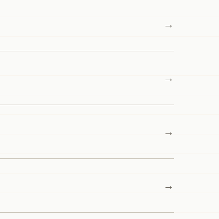
→
→
→
→