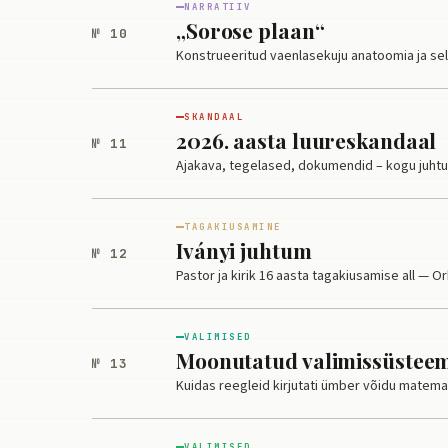
NARRATIIV
„Sorose plaan“
№ 10
Konstrueeritud vaenlasekuju anatoomia ja selle
SKANDAAL
2026. aasta luureskandaal
№ 11
Ajakava, tegelased, dokumendid – kogu juht
TAGAKIUSAMINE
Iványi juhtum
№ 12
Pastor ja kirik 16 aasta tagakiusamise all — O
VALIMISED
Moonutatud valimissüstee
№ 13
Kuidas reegleid kirjutati ümber võidu matemaa
VALIMISED