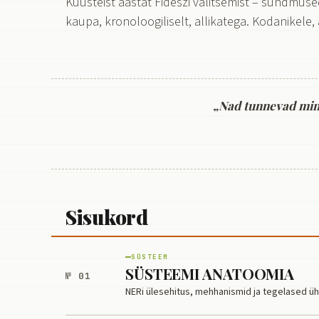
Kuusteist aastat Fideszi valitsemist – sündmused
kaupa, kronoloogiliselt, allikatega. Kodanikele, a
„Nad tunnevad mind,
Sisukord
SÜSTEEM
SÜSTEEMI ANATOOMIA
№ 01
NERi ülesehitus, mehhanismid ja tegelased ü