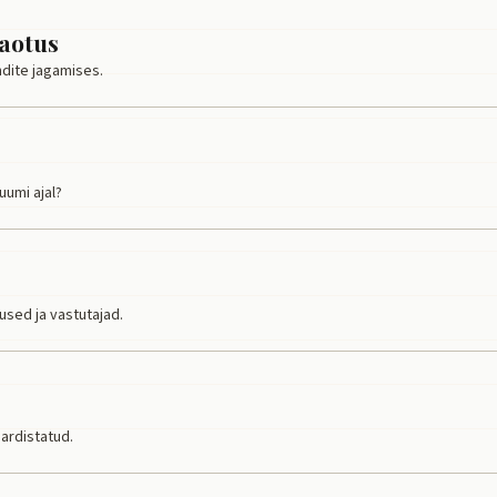
jaotus
endite jagamises.
uumi ajal?
used ja vastutajad.
ardistatud.