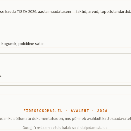
i
se kaudu TISZA 2026. aasta muudatuseni — faktid, arvud, topeltstandardid.
kogumik, poliitiline satiir.
.
FIDESZCSOMAG.EU · AVALEHT · 2026
odaniku sõltumatu dokumentatsioon, mis põhineb avalikult kättesaadavatel a
Google'i reklaamide tulu katab saidi ülalpidamiskulud.