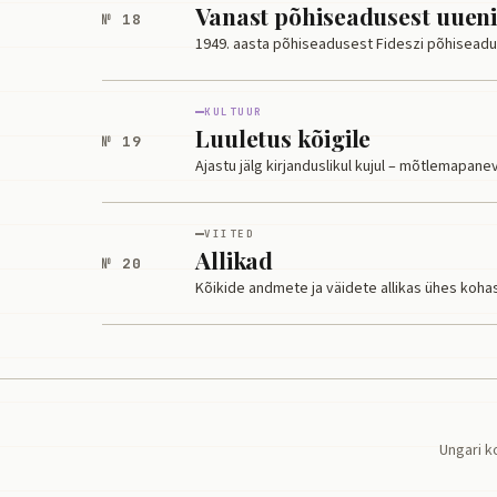
Vanast põhiseadusest uuen
№ 18
1949. aasta põhiseadusest Fideszi põhiseadu
KULTUUR
Luuletus kõigile
№ 19
Ajastu jälg kirjanduslikul kujul – mõtlemapanev 
VIITED
Allikad
№ 20
Kõikide andmete ja väidete allikas ühes kohas
Ungari k