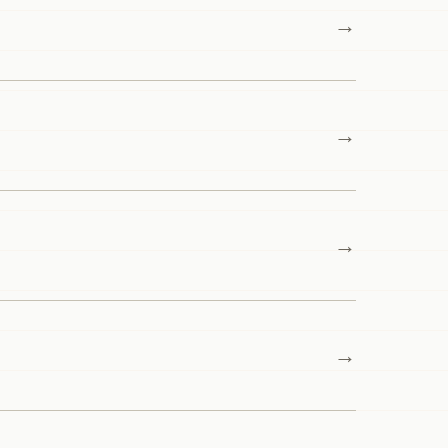
→
→
→
→