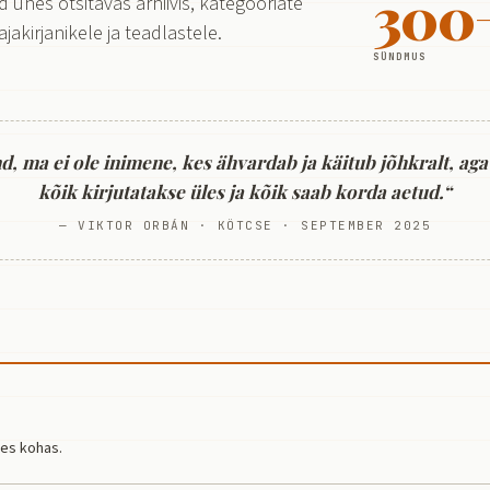
300
 ühes otsitavas arhiivis, kategooriate
jakirjanikele ja teadlastele.
SÜNDMUS
 ma ei ole inimene, kes ähvardab ja käitub jõhkralt, aga
kõik kirjutatakse üles ja kõik saab korda aetud.“
— VIKTOR ORBÁN · KÖTCSE · SEPTEMBER 2025
hes kohas.