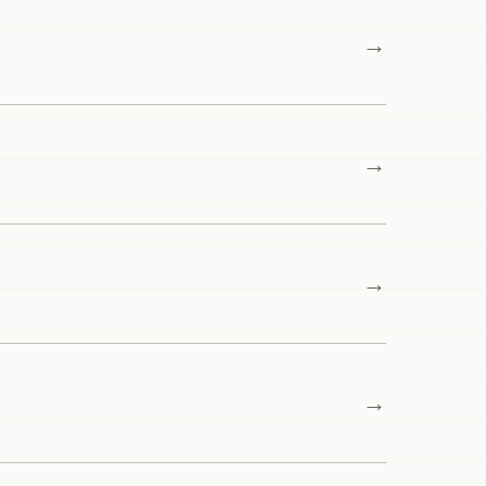
→
→
→
→