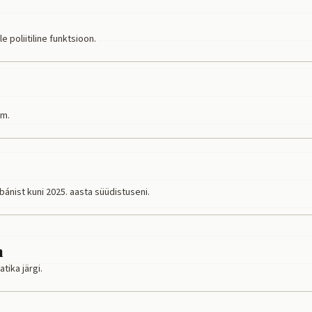
 poliitiline funktsioon.
um.
rbánist kuni 2025. aasta süüdistuseni.
m
tika järgi.