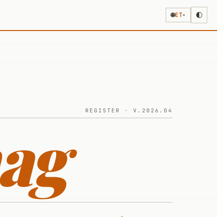
🌐
ET
🌓
▾
REGISTER · V.2026.04
ag