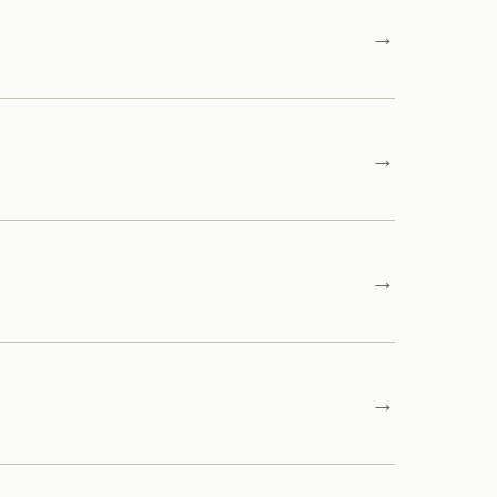
→
→
→
→