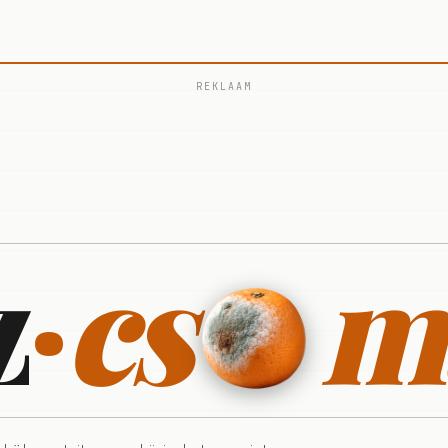
REKLAAM
z
·
cs
m