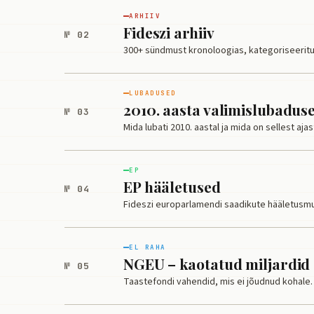
ARHIIV
Fideszi arhiiv
№ 02
300+ sündmust kronoloogias, kategoriseeritun
LUBADUSED
2010. aasta valimislubadus
№ 03
Mida lubati 2010. aastal ja mida on sellest aja
EP
EP hääletused
№ 04
Fideszi europarlamendi saadikute hääletusm
EL RAHA
NGEU – kaotatud miljardid
№ 05
Taastefondi vahendid, mis ei jõudnud kohale.