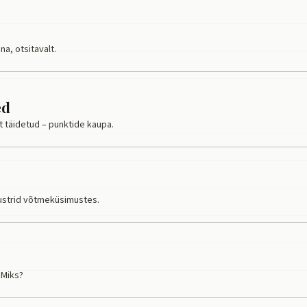
a, otsitavalt.
ed
st täidetud – punktide kaupa.
ustrid võtmeküsimustes.
 Miks?