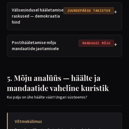
Välisesindusel hääletamise
+
JUURDEPÄÄSU TAKISTUS
raskused — demokraatia
hind
Postihääletamise mõju
+
MANDAADI MÕJU
mandaatide jaotamisele
5. Mõju analüüs — häälte ja
mandaatide vaheline kuristik
Kui palju on ühe häälte väärt Ungari süsteemis?
Võtmekülimus