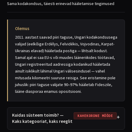
Sama kodakondsus, täiesti erinevad hääletamise tingimused
Olemus
2011. aastast saavad piiri taguse, Ungari kodakondsusega
valijad (eelkõige Erdélys, Felvidékis, Vojvodinas, Karpat-
Ukrainas elavad) hääletada postiga — lihtsalt kodust.
Samal ajal ei saa EU-s või muudes lääneriikides töötavad,
Ungari registreeritud aadressiga kodanikud hääletada
ainult isiklikult lähimal Ungari välisesindusel — vahel
mitusada kilomeetri suuruse reisiga. See eristamine pole
juhuslik: piiri taguse valijate 90–97% hääletab Fideszile,
lääne diasporaa enamus opositsiooni.
Kuidas süsteem toimib? —
+
KAHEKORDNE MÕÕDE
Kaks kategooriat, kaks reeglit