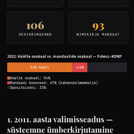
106
93
ÜKSIKRINGKOND
NIMEKIRJA MANDAAT
2022: Häälte osakaal vs. mandaatide osakaal — Fidesz–KDNP
54% häält
+13%
Häälte osakaal: 54%
Mandaadi boonused: 67% (kahekskolmemdalik)
Opositsiooni: 33%
1. 2011. aasta valimisseadus —
süsteemne ümberkirjutamine