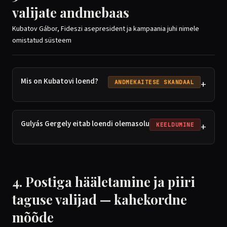
valijate andmebaas
Kubatov Gábor, Fideszi asepresident ja kampaania juhi nimele
omistatud süsteem
Mis on Kubatovi loend?
+
ANDMEKAITESE SKANDAAL
Gulyás Gergely eitab loendi olemasolu
+
KEELDUMINE
4. Postiga hääletamine ja piiri
taguse valijad — kahekordne
mõõde