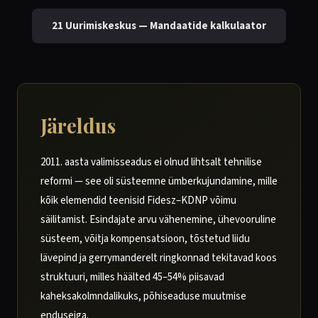
21 Uurimiskeskus — Mandaatide kalkulaator
Järeldus
2011. aasta valimisseadus ei olnud lihtsalt tehnilise
reformi — see oli süsteemne ümberkujundamine, mille
kõik elemendid teenisid Fidesz–KDNP võimu
säilitamist. Esindajate arvu vähenemine, ühevooruline
süsteem, võitja kompensatsioon, tõstetud liidu
lävepind ja gerrymanderelt ringkonnad tekitavad koos
struktuuri, milles häälted 45–54% piisavad
kaheksakolmndalikuks, põhiseaduse muutmise
enduseiga.