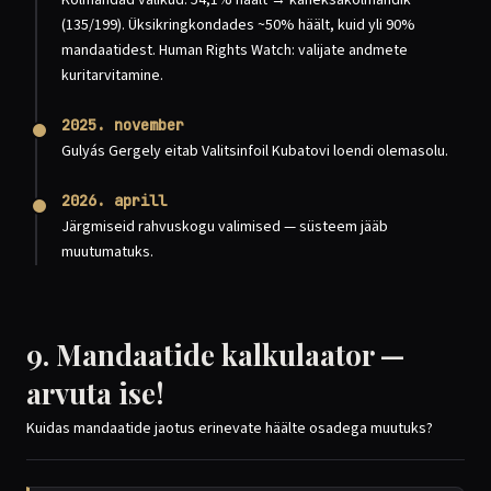
Kolmandad valikud: 54,1% häält → kaheksakolmandik
(135/199). Üksikringkondades ~50% häält, kuid yli 90%
mandaatidest. Human Rights Watch: valijate andmete
kuritarvitamine.
2025. november
Gulyás Gergely eitab Valitsinfoil Kubatovi loendi olemasolu.
2026. aprill
Järgmiseid rahvuskogu valimised — süsteem jääb
muutumatuks.
9. Mandaatide kalkulaator —
arvuta ise!
Kuidas mandaatide jaotus erinevate häälte osadega muutuks?