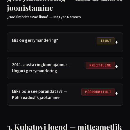
joonistamine
„Nad ümbritsevad linna" — Magyar Narancs
Mis on gerrymandering?
+
TAUST
2011. aasta ringkonnajaonus —
+
KRIITILINE
Ungari gerrymandering
Miks pole see parandatav? —
+
PÖÖRDUMATULT
Põhiseaduslik jaotamine
3. Kubatovi loend — mitteametlik