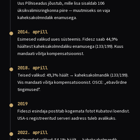
Uus Põhiseadus jõustub, mille lisa sisaldab 106
üksikvalimisringkonna piire — muutmiseks on vaja
kaheksakolmndalik enamusega.
2014. aprill
Esimesed valikud uues süsteemis. Fidesz saab 44,9%
häältest kaheksakolmndaliku enamusega (133/199). Kuus
mandaati võitja kompensatsioonist.
2018. aprill
Teised valikud: 49,3% häält → kaheksakolmandik (133/199).
Viis mandaati võitja kompensatsioonist. OSCE: „ebavõrdne
tingimused".
2019
Fideszi esindaja postitab kogemata fotot Kubatovi loendist.
USA-s registreeritud serveri aadress tuleb avalikuks.
2022. aprill