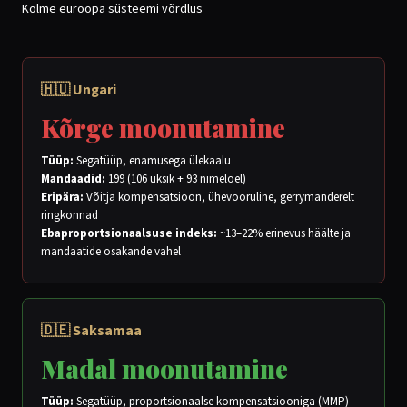
Kolme euroopa süsteemi võrdlus
🇭🇺 Ungari
Kõrge moonutamine
Tüüp:
Segatüüp, enamusega ülekaalu
Mandaadid:
199 (106 üksik + 93 nimeloel)
Eripära:
Võitja kompensatsioon, ühevooruline, gerrymanderelt
ringkonnad
Ebaproportsionaalsuse indeks:
~13–22% erinevus häälte ja
mandaatide osakande vahel
🇩🇪 Saksamaa
Madal moonutamine
Tüüp:
Segatüüp, proportsionaalse kompensatsiooniga (MMP)