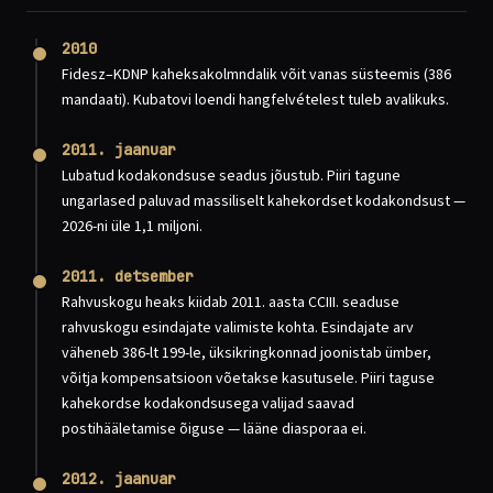
2010
Fidesz–KDNP kaheksakolmndalik võit vanas süsteemis (386
mandaati). Kubatovi loendi hangfelvételest tuleb avalikuks.
2011. jaanuar
Lubatud kodakondsuse seadus jõustub. Piiri tagune
ungarlased paluvad massiliselt kahekordset kodakondsust —
2026-ni üle 1,1 miljoni.
2011. detsember
Rahvuskogu heaks kiidab 2011. aasta CCIII. seaduse
rahvuskogu esindajate valimiste kohta. Esindajate arv
väheneb 386-lt 199-le, üksikringkonnad joonistab ümber,
võitja kompensatsioon võetakse kasutusele. Piiri taguse
kahekordse kodakondsusega valijad saavad
postihääletamise õiguse — lääne diasporaa ei.
2012. jaanuar