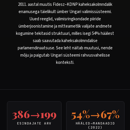
2011. aastal muutis Fidesz–KDNP kaheksakolmndalik
enamusega täielikult ümber Ungari valimissüsteemi.
Uued reeglid, valimisringkondade piiride
ümberjoonistamine ja mitteametlik valijate andmete
kogumine tekitasid struktuuri, milles isegi 54% häälest
saab saavutada kaheksakolmndalise
parlamendinaatsuse. See leht näitab muutusi, nende
mõju ja paigutab Ungari süsteemi rahvusvahelisse
konteksti.
386→199
54%→67%
ESINDAJATE ARV
HÄÄLED→MANDAADID
(2022)