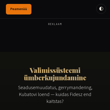
🌓
Peamenüü
REKLAAM
Valimissüsteemi
ümberkujundamine
Seadusemuudatus, gerrymandering,
Kubatovi loend — kuidas Fidesz end
kaitstas?