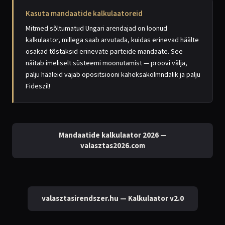
Kasuta mandaatide kalkulaatoreid
Mitmed sõltumatud Ungari arendajad on loonud
kalkulaator, millega saab arvutada, kuidas erinevad häälte
osakad tõstaksid erinevate parteide mandaate. See
näitab imeliselt süsteemi moonutamist — proovi välja,
palju hääleid vajab opositsiooni kaheksakolmndalik ja palju
Fideszil!
Mandaatide kalkulaator 2026 —
valasztas2026.com
valasztasirendszer.hu — Kalkulaator v2.0