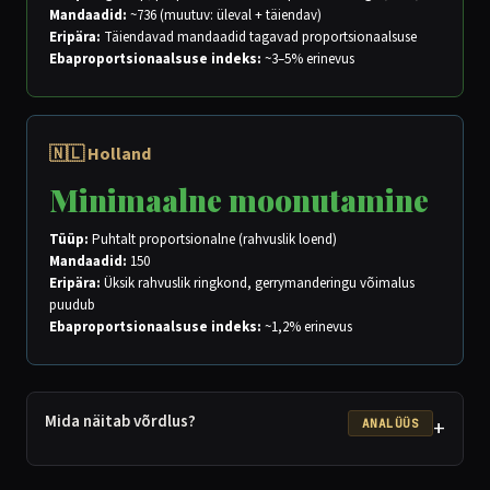
Mandaadid:
~736 (muutuv: üleval + täiendav)
Eripära:
Täiendavad mandaadid tagavad proportsionaalsuse
Ebaproportsionaalsuse indeks:
~3–5% erinevus
🇳🇱 Holland
Minimaalne moonutamine
Tüüp:
Puhtalt proportsionalne (rahvuslik loend)
Mandaadid:
150
Eripära:
Üksik rahvuslik ringkond, gerrymanderingu võimalus
puudub
Ebaproportsionaalsuse indeks:
~1,2% erinevus
Mida näitab võrdlus?
+
ANALÜÜS