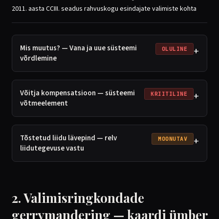
2011. aasta CCIII. seadus rahvuskogu esindajate valimiste kohta
Mis muutus? — Vana ja uue süsteemi
+
OLULINE
võrdlemine
Võitja kompensatsioon — süsteemi
+
KRIITILINE
võtmeelement
Tõstetud liidu lävepind — relv
+
MOONUTAV
liidutegevuse vastu
2. Valimisringkondade
gerrymandering — kaardi ümber