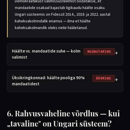
Demokraatlikust valimissüsteemist oodatakse, et
mandaatide osakaal kajastab ligikaudu häälte osaku.
Ungari süsteemis on Fideszil 2014., 2018. ja 2022. aastal
kaheksakolmndalik enamus — ilma et häälte
kaheksakolmandik oleks neile hääletanud.
Häälte vs. mandaatide suhe — kolm
+
MOONUTAMINE
valimist
Üksikringkonnad: häälte pooliga 90%
+
ÄÄRMINE
mandaatidest
6. Rahvusvaheline võrdlus — kui
„tavaline" on Ungari süsteem?