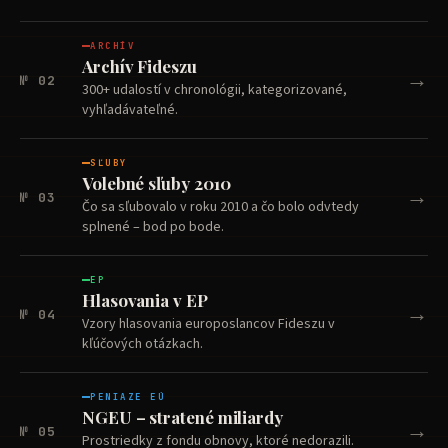
ARCHÍV
Archív Fideszu
→
№ 02
300+ udalostí v chronológii, kategorizované,
vyhľadávateľné.
SĽUBY
Volebné sľuby 2010
→
№ 03
Čo sa sľubovalo v roku 2010 a čo bolo odvtedy
splnené – bod po bode.
EP
Hlasovania v EP
→
№ 04
Vzory hlasovania europoslancov Fideszu v
kľúčových otázkach.
PENIAZE EÚ
NGEU – stratené miliardy
→
№ 05
Prostriedky z fondu obnovy, ktoré nedorazili.