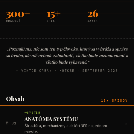
300+
15+
26
UDALOSŤ
SPIS
JAZYK
„Poznajú ma, nie som ten typ človeka, ktorý sa vyhráža a správa
sa hrubo, ale nič nebude zabudnuté, všetko bude zaznamenané a
všetko bude vybavené.“
— VIKTOR ORBÁN · KÖTCSE · SEPTEMBER 2025
Obsah
15+ SPISOV
SYSTÉM
ANATÓMIA SYSTÉMU
→
№ 01
Štruktúra, mechanizmy a aktéri NER na jednom
mieste.