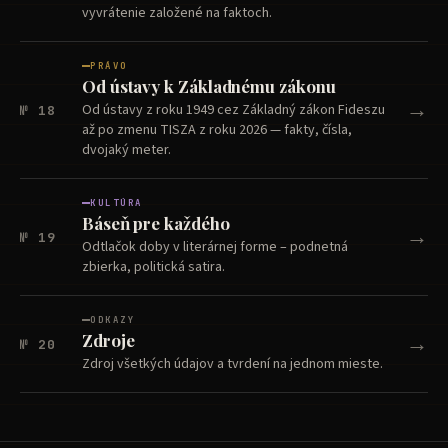
vyvrátenie založené na faktoch.
PRÁVO
Od ústavy k Základnému zákonu
→
Od ústavy z roku 1949 cez Základný zákon Fideszu
№ 18
až po zmenu TISZA z roku 2026 — fakty, čísla,
dvojaký meter.
KULTÚRA
Báseň pre každého
→
№ 19
Odtlačok doby v literárnej forme – podnetná
zbierka, politická satira.
ODKAZY
→
Zdroje
№ 20
Zdroj všetkých údajov a tvrdení na jednom mieste.