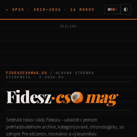
🌐
SK
🌓
▸ SPIS · 2010—2026 · 16 ROKOV
▾
REKLAMA
FIDESZCSOMAG.EU
/ HLAVNÁ STRÁNKA
EVIDENCIA · V.2026.04
Fidesz
·
cs
mag
Šestnásť rokov vlády Fideszu – udalosti v jednom
prehľadávateľnom archíve, kategorizované, chronologicky, so
zdrojmi. Pre občanov, novinárov a výskumníkov.