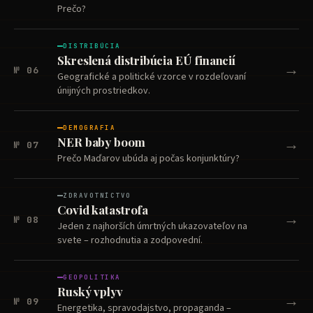
Prečo?
DISTRIBÚCIA
Skreslená distribúcia EÚ financií
→
№ 06
Geografické a politické vzorce v rozdeľovaní
únijných prostriedkov.
DEMOGRAFIA
→
NER baby boom
№ 07
Prečo Maďarov ubúda aj počas konjunktúry?
ZDRAVOTNÍCTVO
Covid katastrofa
→
№ 08
Jeden z najhorších úmrtných ukazovateľov na
svete – rozhodnutia a zodpovední.
GEOPOLITIKA
Ruský vplyv
→
№ 09
Energetika, spravodajstvo, propaganda –