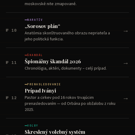
moskovské nite zmapované.
NARATÍV
„Sorosov plán“
→
№ 10
Anatómia skonštruovaného obrazu nepriateľa a
jeho politická funkcia.
ŠKANDÁL
→
Špionážny škandál 2026
№ 11
Chronológia, aktéri, dokumenty – celý prípad.
PRENASLEDOVANIE
Prípad Iványi
→
Pastor a cirkev pod 16 rokov trvajúcim
№ 12
prenasledovaním — od Orbána po obžalobu z roku
2025.
VOĽBY
Skreslený volebný systém