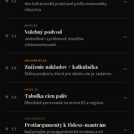
→
№ 13
Ako boli pravidlá prepísané podľa matematiky
víťazstva.
VOĽBY
Volebný podvod
→
№ 14
Jednotlivé i systémové zneužitia
zdokumentované.
EKONOMIKA
→
Zníženie nákladov + kalkulačka
№ 15
Štátna podpora, ktorá pre nikoho nie je zadarmo.
ÚDAJE
→
Tabuľka cien palív
№ 16
Dlhodobé porovnanie na úrovni EÚ a regiónu.
DISKUSIA
Protiargumenty k Fidesz-mantrám
→
№ 17
Najčastejšie propagandistické tvrdenia a ich