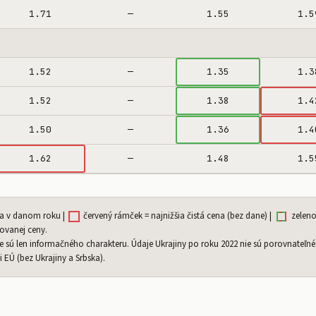
1.71
—
1.55
1.5
1.52
—
1.35
1.3
1.52
—
1.38
1.4
1.50
—
1.36
1.4
1.62
—
1.48
1.5
na v danom roku |
červený rámček = najnižšia čistá cena (bez dane) |
zeleno
ovanej ceny.
je sú len informačného charakteru. Údaje Ukrajiny po roku 2022 nie sú porovnateľné
EÚ (bez Ukrajiny a Srbska).