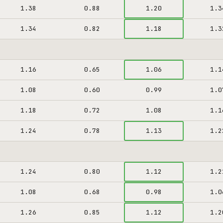
1.38
0.88
1.20
1.3
1.34
0.82
1.18
1.3
1.16
0.65
1.06
1.1
1.08
0.60
0.99
1.0
1.18
0.72
1.08
1.1
1.24
0.78
1.13
1.2
1.24
0.80
1.12
1.2
1.08
0.68
0.98
1.0
1.26
0.85
1.12
1.2