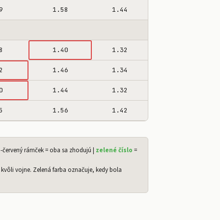
9
1.58
1.44
8
1.40
1.32
2
1.46
1.34
0
1.44
1.32
5
1.56
1.42
-červený rámček = oba sa zhodujú |
zelené číslo
=
 kvôli vojne. Zelená farba označuje, kedy bola