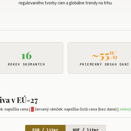
regulovaného tvorby cien a globálne trendy na trhu.
16
~55%
ROKOV SKÚMANÝCH
PRIEMERNÝ OBSAH DANÍ
iva v EÚ-27
: najnižšia cena |
█
červený rámček: najnižšia čistá cena (bez dane) |
zelený
EUR / liter
HUF / liter