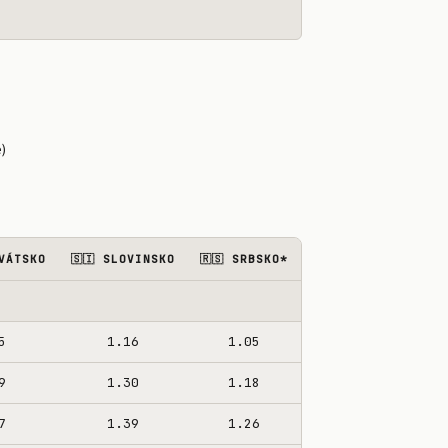
98
1.12
1.46
1.36
1.38
1.36
1.46
48%
28
1.42
1.88
1.66
1.68
1.66
1.76
59%
98
1.12
1.55
1.35
1.38
1.36
1.48
48%
)
08
1.26
1.71
1.52
1.52
1.50
1.62
55%
07
1.22
1.58
1.40
1.46
1.44
1.56
53%
08
1.22
1.72
1.50
1.52
1.50
1.60
52%
RVÁTSKO
🇸🇮 SLOVINSKO
🇷🇸 SRBSKO*
28
1.44
1.98
1.72
1.72
1.70
1.82
58%
5
1.16
1.05
9
1.30
1.18
7
1.39
1.26