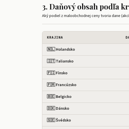
3. Daňový obsah podľa kr
Aký podiel z maloobchodnej ceny tvoria dane (akc
KRAJINA
D
🇳🇱 Holandsko
🇮🇹 Taliansko
🇫🇮 Fínsko
🇫🇷 Francúzsko
🇧🇪 Belgicko
🇩🇰 Dánsko
🇸🇪 Švédsko