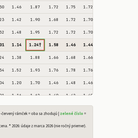
30
1.46
1.87
1.72
1.75
1.72
1.82
60%
23
1.42
1.90
1.68
1.72
1.70
1.80
57%
32
1.48
1.95
1.72
1.72
1.70
1.85
57%
01
1.14
1.24†
1.58
1.46
1.44
1.46
50%
24
1.38
1.88
1.66
1.68
1.66
1.76
57%
34
1.52
1.93
1.76
1.78
1.76
1.86
62%
04
1.20
1.70
1.46
1.48
1.46
1.56
52%
01
1.16
1.62
1.40
1.42
1.40
1.52
51%
02
1.16
1.64
1.42
1.42
1.40
1.50
50%
-červený rámček = oba sa zhodujú |
zelené číslo
=
14
1.18
1.40
1.36
1.34
1.36
1.39
45%
 cena.
*
2026: údaje z marca 2026 (nie ročný priemer).
46
1.62
2.12
1.92
1.98
1.96
2.17
65%