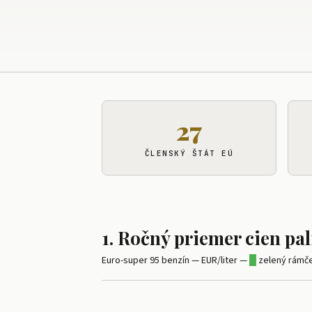
27
ČLENSKÝ ŠTÁT EÚ
1. Ročný priemer cien pal
Euro-super 95 benzín — EUR/liter —
█
zelený rámček