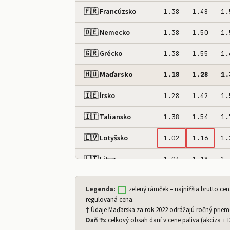
🇫🇷 Francúzsko
1.38
1.48
1.
🇩🇪 Nemecko
1.38
1.50
1.
🇬🇷 Grécko
1.38
1.55
1.
🇭🇺 Maďarsko
1.18
1.28
1.
🇮🇪 Írsko
1.28
1.42
1.
🇮🇹 Taliansko
1.38
1.54
1.
🇱🇻 Lotyšsko
1.02
1.16
1.
🇱🇹 Litva
1.04
1.18
1.
🇱🇺 Luxembursko
1.12
1.24
1.
Legenda:
zelený rámček = najnižšia brutto ce
regulovaná cena.
🇲🇹 Malta
1.18
1.28
1.
†
Údaje Maďarska za rok 2022 odrážajú ročný priemer
Daň %
: celkový obsah daní v cene paliva (akcíza +
🇳🇱 Holandsko
1.56
1.68
1.