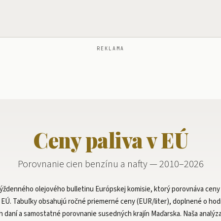
REKLAMA
Ceny paliva v EÚ
Porovnanie cien benzínu a nafty — 2010–2026
ýždenného olejového bulletinu Európskej komisie, ktorý porovnáva ceny 
 EÚ. Tabuľky obsahujú ročné priemerné ceny (EUR/liter), doplnené o ho
h daní a samostatné porovnanie susedných krajín Maďarska. Naša analýz