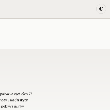
🌓
paliva vo všetkých 27
dnoty v maďarských
a pokrýva účinky