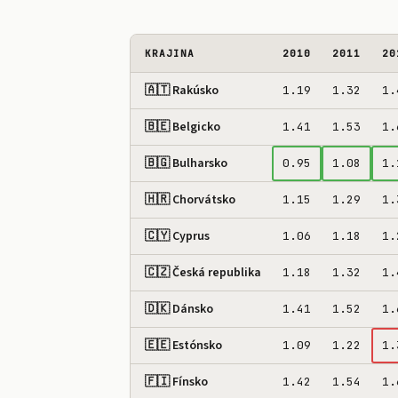
KRAJINA
2010
2011
20
🇦🇹 Rakúsko
1.19
1.32
1.
🇧🇪 Belgicko
1.41
1.53
1.
🇧🇬 Bulharsko
0.95
1.08
1.
🇭🇷 Chorvátsko
1.15
1.29
1.
🇨🇾 Cyprus
1.06
1.18
1.
🇨🇿 Česká republika
1.18
1.32
1.
🇩🇰 Dánsko
1.41
1.52
1.
🇪🇪 Estónsko
1.09
1.22
1.
🇫🇮 Fínsko
1.42
1.54
1.