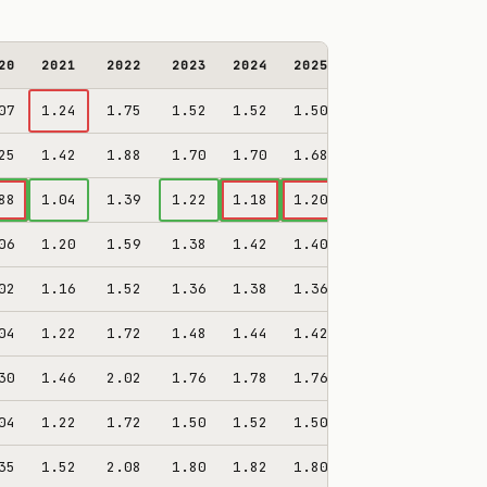
20
2021
2022
2023
2024
2025
2026*
DAŇ %
07
1.24
1.75
1.52
1.52
1.50
1.64
55%
25
1.42
1.88
1.70
1.70
1.68
1.78
59%
88
1.04
1.39
1.22
1.18
1.20
1.27
46%
06
1.20
1.59
1.38
1.42
1.40
1.55
52%
02
1.16
1.52
1.36
1.38
1.36
1.48
49%
04
1.22
1.72
1.48
1.44
1.42
1.55
52%
30
1.46
2.02
1.76
1.78
1.76
1.88
58%
04
1.22
1.72
1.50
1.52
1.50
1.60
54%
35
1.52
2.08
1.80
1.82
1.80
1.92
61%