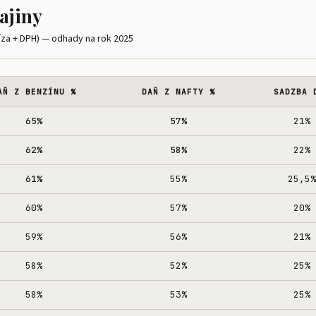
ajiny
íza + DPH) — odhady na rok 2025
AŇ Z BENZÍNU %
DAŇ Z NAFTY %
SADZBA 
65%
57%
21%
62%
58%
22%
61%
55%
25,5%
60%
57%
20%
59%
56%
21%
58%
52%
25%
58%
53%
25%