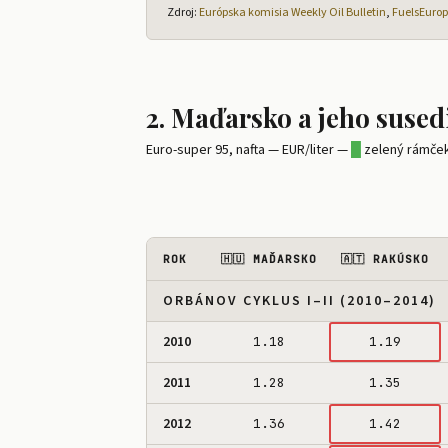
Zdroj:
Európska komisia Weekly Oil Bulletin
,
FuelsEuro
🇵🇱 Poľsko
1.07
1.18
1.
🇵🇹 Portugalskosko
1.35
1.48
1.
🇷🇴 Rumunsko
1.05
1.16
1.
2. Maďarsko a jeho sused
🇸🇰 Slovensko
Euro-super 95, nafta — EUR/liter —
1.22
█
zelený rámček:
1.34
1.
🇸🇮 Slovinsko
1.16
1.30
1.
🇪🇸 Španielsko
1.16
1.28
1.
ROK
🇭🇺 MAĎARSKO
🇦🇹 RAKÚSKO
🇸🇪 Švédsko
1.35
1.48
1.
ORBÁNOV CYKLUS I–II (2010–2014)
2010
1.18
1.19
2011
1.28
1.35
2012
1.36
1.42