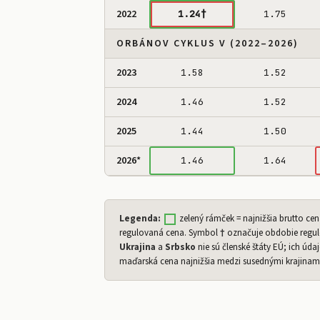
2022
1.24†
1.75
ORBÁNOV CYKLUS V (2022–2026)
2023
1.58
1.52
2024
1.46
1.52
2025
1.44
1.50
2026*
1.46
1.64
Legenda:
zelený rámček = najnižšia brutto ce
regulovaná cena. Symbol
†
označuje obdobie regul
Ukrajina
a
Srbsko
nie sú členské štáty EÚ; ich úda
maďarská cena najnižšia medzi susednými krajinami 