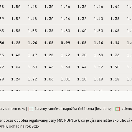
58
1.50
1.48
1.30
1.26
1.36
1.46
1.44
1.
59
1.52
1.48
1.30
1.24
1.32
1.40
1.38
1.
65
1.58
1.55
1.38
1.30
1.40
1.50
1.48
1.
36
1.28
1.24
1.08
0.99
1.08
1.14
1.14
1.
55
1.48
1.47
1.28
1.22
1.30
1.38
1.36
1.
72
1.64
1.60
1.46
1.38
1.44
1.52
1.50
1.
28
1.24
1.22
1.06
1.01
1.10
1.18
1.18
1.
30
1.24
1.20
1.04
0.99
1.08
1.15
1.14
1.
32
1.26
1.22
1.06
1.00
1.08
1.15
1.14
1.
na v danom roku |
červený rámček = najnižšia čistá cena (bez dane) |
zeleno
38
1.36
1.32
1.22
1.16
1.18
1.21
1.20
1.
 počas obdobia regulovanej ceny (480 HUF/liter), čo je výrazne nižšie ako trhová
 DPH), odhad na rok 2025.
77
1.72
1.68
1.52
1.44
1.52
1.60
1.58
1.