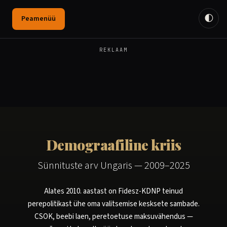
🌓
Peamenüü
REKLAAM
Demograafiline kriis
Sünnituste arv Ungaris — 2009–2025
Alates 2010. aastast on Fidesz-KDNP teinud
perepolitikast ühe oma valitsemise kesksete sambade.
CSOK, beebi laen, peretoetuse maksuvähendus —