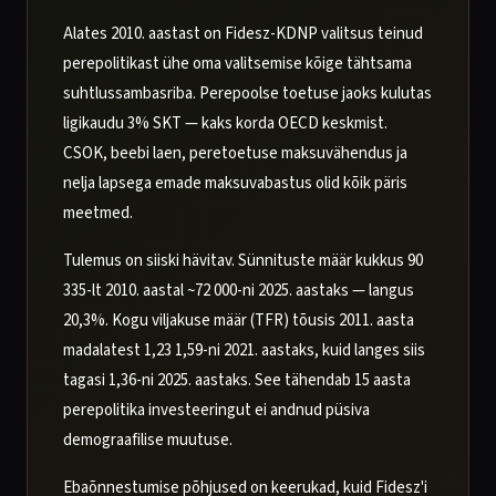
Alates 2010. aastast on Fidesz-KDNP valitsus teinud
perepolitikast ühe oma valitsemise kõige tähtsama
suhtlussambasriba. Perepoolse toetuse jaoks kulutas
ligikaudu 3% SKT — kaks korda OECD keskmist.
CSOK, beebi laen, peretoetuse maksuvähendus ja
nelja lapsega emade maksuvabastus olid kõik päris
meetmed.
Tulemus on siiski hävitav. Sünnituste määr kukkus 90
335-lt 2010. aastal ~72 000-ni 2025. aastaks — langus
20,3%. Kogu viljakuse määr (TFR) tõusis 2011. aasta
madalatest 1,23 1,59-ni 2021. aastaks, kuid langes siis
tagasi 1,36-ni 2025. aastaks. See tähendab 15 aasta
perepolitika investeeringut ei andnud püsiva
demograafilise muutuse.
Ebaõnnestumise põhjused on keerukad, kuid Fidesz'i