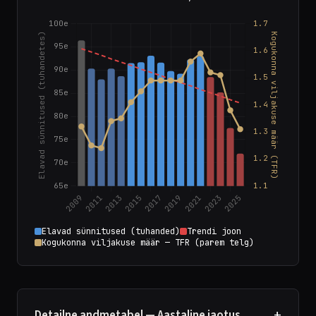
Elavad sünnitused (tuhanded)
Trendi joon
Kogukonna viljakuse määr — TFR (parem telg)
+
Detailne andmetabel — Aastaline jaotus