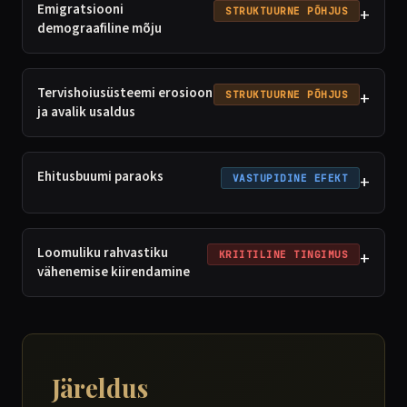
Emigratsiooni
+
STRUKTUURNE PÕHJUS
demograafiline mõju
Tervishoiusüsteemi erosioon
+
STRUKTUURNE PÕHJUS
ja avalik usaldus
Ehitusbuumi paraoks
+
VASTUPIDINE EFEKT
Loomuliku rahvastiku
+
KRIITILINE TINGIMUS
vähenemise kiirendamine
Järeldus