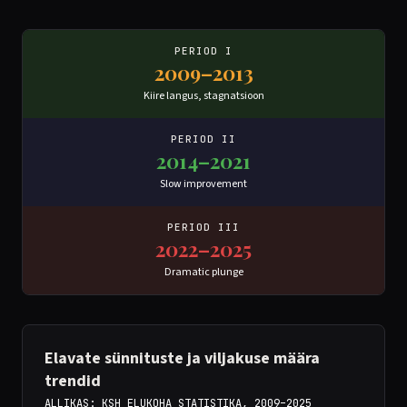
PERIOD I
2009–2013
Kiire langus, stagnatsioon
PERIOD II
2014–2021
Slow improvement
PERIOD III
2022–2025
Dramatic plunge
Elavate sünnituste ja viljakuse määra
trendid
ALLIKAS: KSH ELUKOHA STATISTIKA, 2009–2025