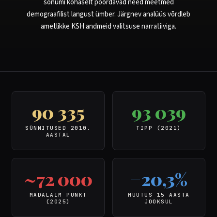
sõnumi kohaselt pöördavad need meetmed
demograafilist langust ümber. Järgnev analüüs võrdleb
ametlikke KSH andmeid valitsuse narratiiviga.
90 335
93 039
SÜNNITUSED 2010.
TIPP (2021)
AASTAL
~72 000
−20,3%
MADALAIM PUNKT
MUUTUS 15 AASTA
(2025)
JOOKSUL