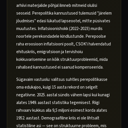
arhiivi materjalide põhjal ilmneb mitmeid olulisi
seoseid. Perepolitika kannustused tulemusid "järelem
jõudmises" edasi lükatud lapseootel, mitte püsivates
muutustes. Inflatsioonishokk (2022–2023) murdis
noortele perekondadele kindlustunde. Perepoolse
raha eroosioon inflatsiooni poolt, CSOK'i halvendatud
ehituskriis, emigratsioon ja tervishoiu
kokkuvarisemine on kõik struktuurprobleemid, mida
rahalised kannustused ei saanud kompenseerida.
Sügavaim vastuolu: valitsus suhtles perepolitikasse
oma edukajoo, kuigi 15 aasta rekord on selgelt
negatiivne. 2025. aastal sündis vähem lapsi kui kunagi
alates 1949. aastast statistika tegemisest. Riigi
rahvaarv kukkus alla 9,5 miljoni esimest korda alates
1952. aastast. Demograafiline kriis ei ole lihtsalt
statistiline asi — see on struktuurne probleem, mis