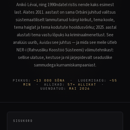
Anikó Lévai, ning 1990ndatel ristis nende kaks esimest
last. Alates 2011. aastast on sama Orbáni juhitud valitsus
süstemaatiliselt lammutanud Iványi kirikut, tema koole,
tema haiglat ja tema kodutute hooldusvõrku; 2025. aastal
alustati tema vastu lõpuks ka kriminaalmenetlust. See
analüüs uurib,
kuidas
see juhtus — ja mida see meile ütleb
NER-i (Rahvusliku Koostöö Süsteemi) võimutehnikast:
sellise ulatuse, kestuse ja nii järjepidevalt seaduslike
sammudega kurnamiskampaaniast.
PIKKUS:
~13 000 SÕNA
· LUGEMISAEG:
~55
MIN
· ALLIKAD:
57+ ALLIKAT
·
UUENDATUD:
MAI 2026
SISUKORD