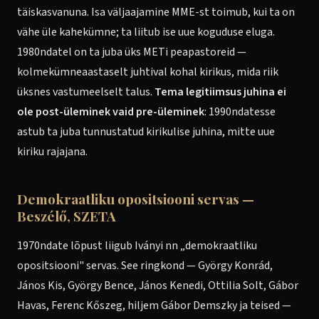
täiskasvanuna. Isa väljaajamine MME-st toimub, kui ta on
vähe üle kahekümne; ta liitub ise uue koguduse eluga.
1980ndatel on ta juba üks METi peapastoreid —
kolmekümneaastaselt juhtival kohal kirikus, mida riik
üksnes vastumeelselt talus.
Tema legitiimsus juhina ei
ole post-üleminek vaid pre-üleminek
: 1990ndatesse
astub ta juba tunnustatud kirikulise juhina, mitte uue
kiriku rajajana.
Demokraatliku opositsiooni servas —
Beszélő, SZETA
1970ndate lõpust liigub Iványi nn „demokraatliku
opositsiooni" servas. See ringkond — György Konrád,
János Kis, György Bence, János Kenedi, Ottilia Solt, Gábor
Havas, Ferenc Kőszeg, hiljem Gábor Demszky ja teised —