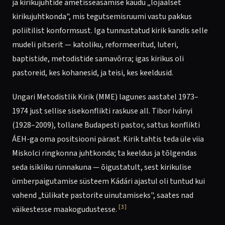
ja kirikujuhtide ametisseasamise kaudu „lojaalset
kirikujuhtkonda", mis tegutsemisruumi vastu pakkus
poliitilist konformsust. Iga tunnustatud kirik kandis selle
mudeli pitserit — katoliku, reformeeritud, luteri,
baptistide, metodistide samavõrra; igas kirikus oli
pastoreid, kes kohanesid, ja teisi, kes keeldusid.
Ungari Metodistlik Kirik (MME) lagunes aastatel 1973–
1974 just sellise sisekonflikti raskuse all. Tibor Iványi
(1928–2009), tollane Budapesti pastor, sattus konflikti
ÁEH-ga oma positsiooni pärast. Kirik tahtis teda üle viia
Miskolci ringkonna juhtkonda; ta keeldus ja tõlgendas
seda isikliku rünnakuna — õigustatult, sest kirikulise
ümberpaigutamise süsteem Kádári ajastul oli tuntud kui
vahend „tülikate pastorite uinutamiseks", saates nad
[3]
väikestesse maakogudustesse.