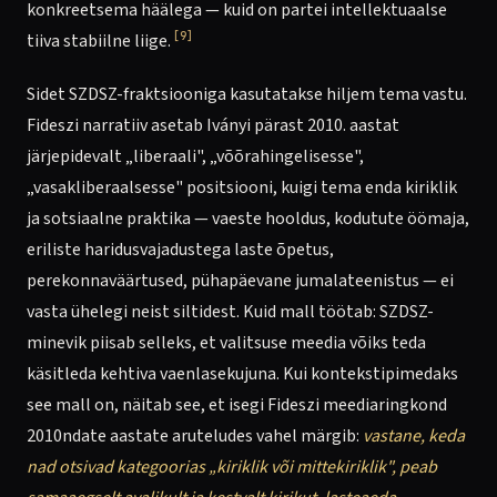
konkreetsema häälega — kuid on partei intellektuaalse
[9]
tiiva stabiilne liige.
Sidet SZDSZ-fraktsiooniga kasutatakse hiljem tema vastu.
Fideszi narratiiv asetab Iványi pärast 2010. aastat
järjepidevalt „liberaali", „võõrahingelisesse",
„vasakliberaalsesse" positsiooni, kuigi tema enda kiriklik
ja sotsiaalne praktika — vaeste hooldus, kodutute öömaja,
eriliste haridusvajadustega laste õpetus,
perekonnaväärtused, pühapäevane jumalateenistus — ei
vasta ühelegi neist siltidest. Kuid mall töötab: SZDSZ-
minevik piisab selleks, et valitsuse meedia võiks teda
käsitleda kehtiva vaenlasekujuna. Kui kontekstipimedaks
see mall on, näitab see, et isegi Fideszi meediaringkond
2010ndate aastate aruteludes vahel märgib:
vastane, keda
nad otsivad kategoorias „kiriklik või mittekiriklik", peab