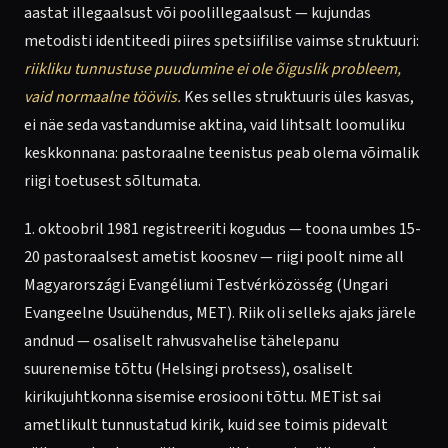
aastat illegaalsust või poolillegaalsust — kujundas
metodisti identiteedi piires spetsiifilise vaimse struktuuri:
riikliku tunnustuse puudumine ei ole õiguslik probleem,
vaid normaalne tööviis.
Kes selles struktuuris üles kasvas,
ei näe seda vastandumise aktina, vaid lihtsalt loomuliku
keskkonnana: pastoraalne teenistus peab olema võimalik
riigi toetusest sõltumata.
1. oktoobril 1981 registreeriti kogudus — toona umbes 15-
20 pastoraalsest ametist koosnev — riigi poolt nime all
Magyarországi Evangéliumi Testvérközösség (Ungari
Evangeelne Usuühendus, MET). Riik oli selleks ajaks järele
andnud — osaliselt rahvusvahelise tähelepanu
suurenemise tõttu (Helsingi protsess), osaliselt
kirikujuhtkonna sisemise erosiooni tõttu. METist sai
ametlikult tunnustatud kirik, kuid see toimis pidevalt