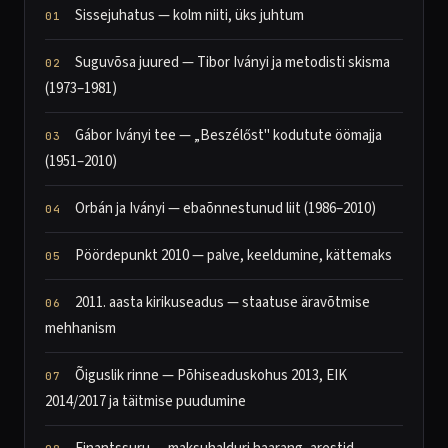
Sissejuhatus — kolm niiti, üks juhtum
Suguvõsa juured — Tibor Iványi ja metodisti skisma
(1973–1981)
Gábor Iványi tee — „Beszélőst" kodutute öömajja
(1951–2010)
Orbán ja Iványi — ebaõnnestunud liit (1986–2010)
Pöördepunkt 2010 — palve, keeldumine, kättemaks
2011. aasta kirikuseadus — staatuse äravõtmise
mehhanism
Õiguslik rinne — Põhiseaduskohus 2013, EIK
2014/2017 ja täitmise puudumine