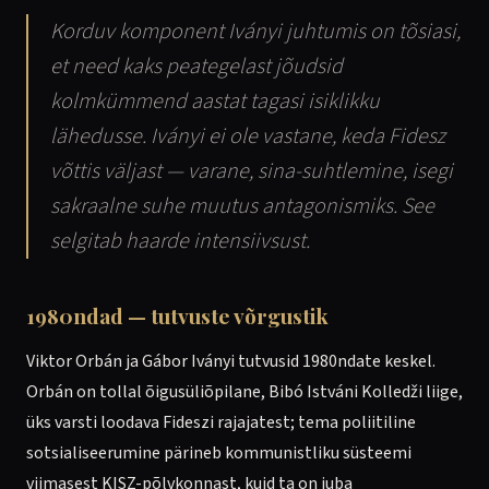
Korduv komponent Iványi juhtumis on tõsiasi,
et need kaks peategelast jõudsid
kolmkümmend aastat tagasi isiklikku
lähedusse. Iványi ei ole vastane, keda Fidesz
võttis väljast — varane, sina-suhtlemine, isegi
sakraalne suhe muutus antagonismiks. See
selgitab haarde intensiivsust.
1980ndad — tutvuste võrgustik
Viktor Orbán ja Gábor Iványi tutvusid 1980ndate keskel.
Orbán on tollal õigusüliõpilane, Bibó Istváni Kolledži liige,
üks varsti loodava Fideszi rajajatest; tema poliitiline
sotsialiseerumine pärineb kommunistliku süsteemi
viimasest KISZ-põlvkonnast, kuid ta on juba