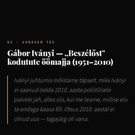
03 · VARASEM TEE
Gábor Iványi — „Beszélőst"
kodutute öömajja (1951–2010)
Iványi juhtumis mõistame täpselt, miks Iványi
ei saanud öelda 2010. aasta poliitilisele
palvele jah, alles siis, kui me teame, millise elu
ta endaga kaasa tõi. Otsus 2010. aastal ei
olnud uus — tagajärg oli vana.