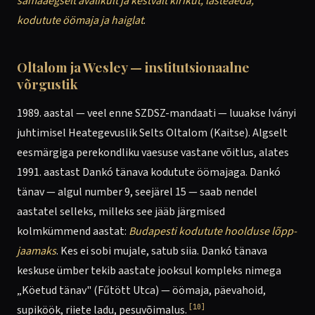
samaaegselt avalikult ja kestvalt kirikut, lasteaeda,
kodutute öömaja ja haiglat
.
Oltalom ja Wesley — institutsionaalne
võrgustik
1989. aastal — veel enne SZDSZ-mandaati — luuakse Iványi
juhtimisel Heategevuslik Selts Oltalom (Kaitse). Algselt
eesmärgiga perekondliku vaesuse vastane võitlus, alates
1991. aastast Dankó tänava kodutute öömajaga. Dankó
tänav — algul number 9, seejärel 15 — saab nendel
aastatel selleks, milleks see jääb järgmised
kolmkümmend aastat:
Budapesti kodutute hoolduse lõpp-
jaamaks
. Kes ei sobi mujale, satub siia. Dankó tänava
keskuse ümber tekib aastate jooksul kompleks nimega
„Köetud tänav" (Fűtött Utca) — öömaja, päevahoid,
[10]
supiköök, riiete ladu, pesuvõimalus.