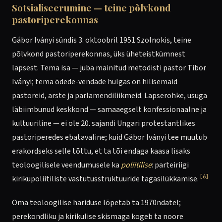
Sotsialiseerumine — teine põlvkond
pastoriperekonnas
Gábor Iványi sündis 3. oktoobril 1951 Szolnokis, teine
põlvkond pastoriperekonnas, üks üheteistkümnest
lapsest. Tema isa — juba mainitud metodisti pastor Tibor
Iványi; tema õdede-vendade hulgas on hilisemaid
pastoreid, arste ja parlamendiliikmeid. Lapserohke, usuga
läbiimbunud keskkond — samaaegselt konfessionaalne ja
kultuuriline — ei ole 20. sajandi Ungari protestantlikes
pastoriperedes ebatavaline; kuid Gábor Iványi tee muutub
erakordseks selle tõttu, et ta tõi endaga kaasa lisaks
teoloogilisele veendumusele ka
poliitilise
: parteiriigi
[6]
kirikupoliitiliste vastutusstruktuuride tagasilükkamise.
Oma teoloogilise hariduse lõpetab ta 1970ndatel;
perekondliku ja kirikulise skismaga kogeb ta noore