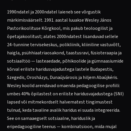
1990ndatel ja 2000ndatel laieneb see võrgustik
märkimisväärselt. 1991. aastal luuakse Wesley János
Pastorikoolituse Kõrgkool, mis pakub teoloogilist ja
õpetajakoolitust; alates 2000ndatest lisanduvad sellele
24-tunnine tervisekeskus, polikliinik, kliiniline vastuvõtt,
haigla, psühhiaatriaosakond, taastusravi, füsioteraapia ja
sotsiaaltöö — lasteaedade, põhikoolide ja gümnaasiumide
kõrval eriliste haridusvajadustega lastele Budapestis,
Szegedis, Orosházys, Dunaújvárosis ja hiljem Abaújkéris.
Wesley koolid arendavad omaenda pedagoogilise profiili:
umbes 40% õpilastest on eriliste haridusvajadustega (SNI)
lapsed või mitmekordselt halvematest tingimustest
tulnud, keda tavaline avalik haridus ei suuda integreerida.
See on samaaegselt sotsiaalne, hariduslik ja
eripedagoogiline teenus — kombinatsioon, mida mujal