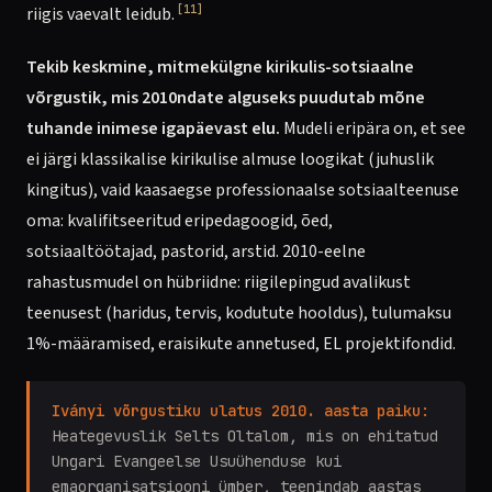
[11]
riigis vaevalt leidub.
Tekib keskmine, mitmekülgne kirikulis-sotsiaalne
võrgustik, mis 2010ndate alguseks puudutab mõne
tuhande inimese igapäevast elu.
Mudeli eripära on, et see
ei järgi klassikalise kirikulise almuse loogikat (juhuslik
kingitus), vaid kaasaegse professionaalse sotsiaalteenuse
oma: kvalifitseeritud eripedagoogid, õed,
sotsiaaltöötajad, pastorid, arstid. 2010-eelne
rahastusmudel on hübriidne: riigilepingud avalikust
teenusest (haridus, tervis, kodutute hooldus), tulumaksu
1%-määramised, eraisikute annetused, EL projektifondid.
Iványi võrgustiku ulatus 2010. aasta paiku:
Heategevuslik Selts Oltalom, mis on ehitatud
Ungari Evangeelse Usuühenduse kui
emaorganisatsiooni ümber, teenindab aastas