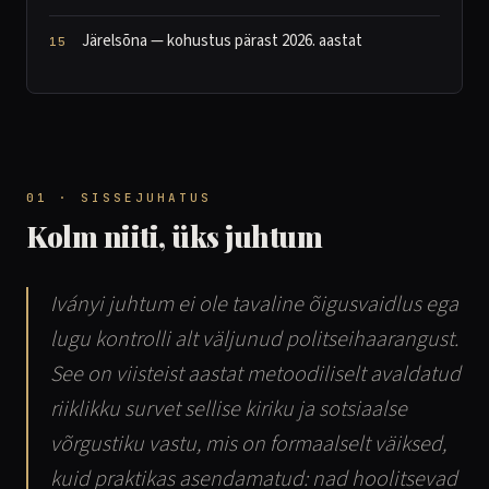
Järelsõna — kohustus pärast 2026. aastat
01 · SISSEJUHATUS
Kolm niiti, üks juhtum
Iványi juhtum ei ole tavaline õigusvaidlus ega
lugu kontrolli alt väljunud politseihaarangust.
See on viisteist aastat metoodiliselt avaldatud
riiklikku survet sellise kiriku ja sotsiaalse
võrgustiku vastu, mis on formaalselt väiksed,
kuid praktikas asendamatud: nad hoolitsevad