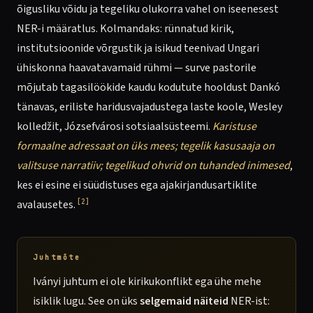
õigusliku võidu ja tegeliku olukorra vahel on iseenesest
NER-i määratlus. Kolmandaks: rünnatud kirik,
institutsioonide võrgustik ja isikud teenivad Ungari
ühiskonna haavatavamaid rühmi — surve pastorile
mõjutab tagasilöökide kaudu kodutute hooldust Dankó
tänavas, eriliste haridusvajadustega laste koole, Wesley
kolledžit, Józsefvárosi sotsiaalsüsteemi.
Karistuse
formaalne adressaat on üks mees; tegelik kasusaaja on
valitsuse narratiiv; tegelikud ohvrid on tuhanded inimesed
,
kes ei esine ei süüdistuses ega ajakirjandusartiklite
[2]
avalausetes.
Juhtmõte
Iványi juhtum ei ole kirikukonflikt ega ühe mehe
isiklik lugu. See on üks
selgemaid näiteid
NER-ist: