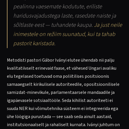
pealinna vaesemate kodutute, eriliste
haridusvajadustega laste, rasedate naiste ja
sõltlaste eest — tuhandete kaupa.
Ja just neile
inimestele on režiim suunatud, kui ta tahab
pastorit karistada.
Metodisti pastori Gábor Iványi elutee ühendab nii palju
kvalitatiivselt erinevaid faase, et vähesed Ungari avaliku
elu tegelased toetuvad oma poliitilises positsioonis
samaaegselt kirikulisele autoriteedile, opositsioonilisele
samizdat-minevikule, parlamentaarsele mandaadile ja
igapäevasele sotsiaaltööle. Seda kihilist autoriteeti ei
suuda NER kui võimutehnika süsteem ei integreerida ega
ühe löögiga purustada — see saab seda ainult aastaid,
institutsionaalselt ja rahaliselt kurnata. Iványi juhtum on