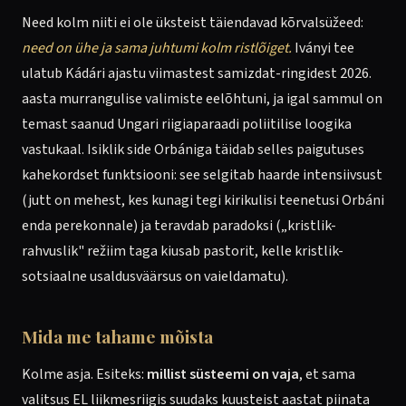
Need kolm niiti ei ole üksteist täiendavad kõrvalsüžeed:
need on ühe ja sama juhtumi kolm ristlõiget.
Iványi tee
ulatub Kádári ajastu viimastest samizdat-ringidest 2026.
aasta murrangulise valimiste eelõhtuni, ja igal sammul on
temast saanud Ungari riigiaparaadi poliitilise loogika
vastukaal. Isiklik side Orbániga täidab selles paigutuses
kahekordset funktsiooni: see selgitab haarde intensiivsust
(jutt on mehest, kes kunagi tegi kirikulisi teenetusi Orbáni
enda perekonnale) ja teravdab paradoksi („kristlik-
rahvuslik" režiim taga kiusab pastorit, kelle kristlik-
sotsiaalne usaldusväärsus on vaieldamatu).
Mida me tahame mõista
Kolme asja. Esiteks:
millist süsteemi on vaja
, et sama
valitsus EL liikmesriigis suudaks kuusteist aastat piinata