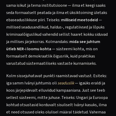
sama isikut ja tema institutsioone — ilma et keegi saaks
seda formaalselt peatada ja ilma et üksiktoiming ületaks
ebaseaduslikkuse piiri. Teiseks:
milliseid meetodeid
—
millised seadusandlikud, haldus-, regulatiivsed ja lõpuks
kriminaalõiguslikud vahendid sellist haaret kokku siduvad
ja millises järjekorras. Kolmandaks:
mida see juhtum
ütleb NER-i loomu kohta
— süsteemi kohta, mis on
formaalselt demokraatlik õigusriik, kuid praktikas
varustatud süstemaatiliseks vastaste kurnamiseks.
Kolm sissejuhatavat punkti raamistavad vastust. Esiteks:
iga samm Iványi juhtumis oli
seaduslik
— igaüks eraldi ja
koos järjepidevalt elluviidud kampaaniana. Just see teeb
sellest süsteemi, mitte juhuse. Teiseks: Ungari ja Euroopa
kohtud otsustasid korduvalt sisuliselt Iványi kasuks, ilma
et need otsused oleks olulisel määral täidetud. Vahemaa