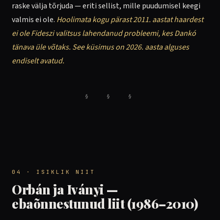
raske välja tõrjuda — eriti sellist, mille puudumisel keegi
valmis ei ole.
Hoolimata kogu pärast 2011. aastat haardest
ei ole Fideszi valitsus lahendanud probleemi, kes Dankó
tänava üle võtaks. See küsimus on 2026. aasta alguses
endiselt avatud.
§ § §
04 · ISIKLIK NIIT
Orbán ja Iványi —
ebaõnnestunud liit (1986–2010)