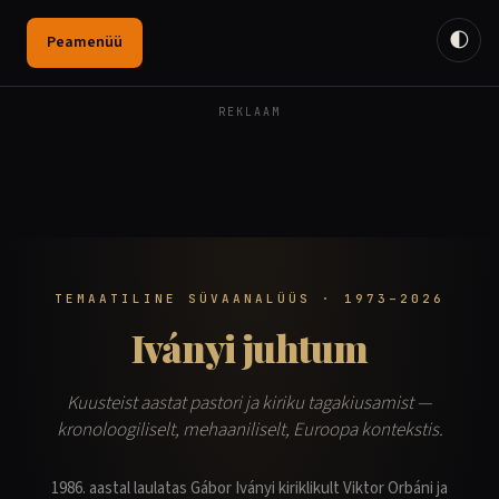
🌓
Peamenüü
REKLAAM
TEMAATILINE SÜVAANALÜÜS · 1973–2026
Iványi juhtum
Kuusteist aastat pastori ja kiriku tagakiusamist —
kronoloogiliselt, mehaaniliselt, Euroopa kontekstis.
1986. aastal laulatas Gábor Iványi kiriklikult Viktor Orbáni ja