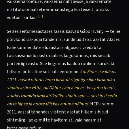
väiksema toetuse, väiksema nähtavuse ja väiksemate
institutsionaalsete võimalustega kui teised „omaks
[5]
võetud" kirikud.
Selles seitsmeaastases faasis kasvab Gábor Iványi — teine
põlvkond isa-poja tandemis, sündinud 1951. aastal. Alates
kahekümnendate eluaastate algusest veedab ta
täiskasvanuelu pastoraalses kogukonnas, mis seisab
parteiriigi vastu. See kogemus kaalub rohkem kui ükski
hilisem poliitiline sotsialiseerumine:
kui Fideszi valitsus
2011. aastal püüdis tema kirikult riigiõigusliku kirikuliku
staatuse ära võtta, oli Gábor Iványi mees, kes juba teadis,
kuidas toimida ilma kirikuliku staatuseta — sest just seda
oli ta lapse ja noore täiskasvanuna näinud.
NER-i samm
2011. aastal tähendas viisteist aastat hiljem sihitud
sihtmärgi jaoks mitte hävitamist, vaid naasmist
tuttavasse režiimi.