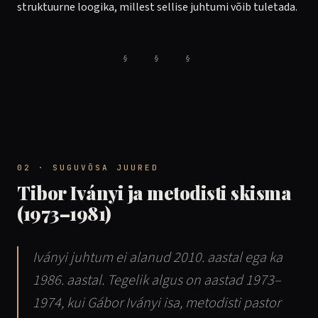
struktuurne loogika, millest sellise juhtumi võib tuletada.
§ § §
02 · SUGUVÕSA JUURED
Tibor Iványi ja metodisti skisma
(1973–1981)
Iványi juhtum ei alanud 2010. aastal ega ka
1986. aastal. Tegelik algus on aastad 1973–
1974, kui Gábor Iványi isa, metodisti pastor