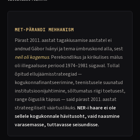
MET-PÄRANDI MEHHANISM
Pärast 2011. aastat tagakiusamise aastatel ei
andnud Gábor Iványi ja tema ümbruskond alla, sest
neil oli kogemus
. Perekondlikus ja kirikulises mälus
oli illegaalsuse periood 1974–1981 sügaval. Tollal
õpitud ellujäämisstrateegiad —
kogukonnafinantseerimine, teenistusele suunatud
institutsioonijuhtimine, sõltumatus riigi toetusest,
range õiguslik täpsus — said pärast 2011. aastat
strateegiliselt väärtuslikuks.
NER-i haare ei ole
sellele kogukonnale hävitusoht, vaid naasmine
varasemasse, tuttavasse seisundisse.