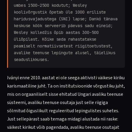
umbes 1500–2500 kodutut; Wesley
koolivõrgustik õpetab üle 1000 eriliste
haridusvajadustega (SNI) lapse; Dankó tänava
keskuse köök serveerib päevas sadu eineid;
Wesley kolledžis õpib aastas 300–500
üliõpilast. Kõike seda rahastatakse
peamiselt normatiivsetest riigitoetustest,
avalike teenuse lepingute alusel, täielikus
seaduslikkuses.
Iványi enne 2010. aastat ei ole seega aktivisti väikese kiriku
karismaatiline juht. Ta on institutsioonide võrgustiku juht,
mis on orgaaniliselt sisse ehitatud Ungari avaliku teenuse
süsteemi, avaliku teenuse osutaja just selle riigiga
sõlmitud õiguslikult reguleeritud lepingulistes suhetes.
Just sellepärast saab temaga midagi alustada nii raske:
väikest kirikut võib pagendada, avaliku teenuse osutajat