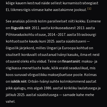
kõige kauem kestnud näide sellest kurnamisstrateegiast
[1]
EL liikmesriigis viimase kahe aastakümne jooksul.
See analüüs põimib kolm paralleelset niiti kokku. Esimene
on
õiguslik niit
: 2011. aasta kirikuseadusest 2013. aasta
Põhiseaduskohtu otsuse, 2014.–2017. aasta Strasbourgi
kohtuotsuste kaudu kuni 2025. aasta süüdistuseni —
õiguslik järjekord, milles Ungari ja Euroopa kohtud on
sisuliselt korduvalt otsustanud Iványi kasuks, ilma et neid
otsuseid oleks ellu viidud. Teine on
finantsniit
: maksu- ja
riigikassa menetluste kude, kõik eraldi seaduslikud, mis
koos suruvad võrgustikku maksejõuetuse poole. Kolmas
on
isiklik niit
: Orbán-Iványi suhte kolmkümmend aastat
pikk ajalugu, mis algab 1986. aastal kirikliku laulatusega ja
jätkub 2025. aastal süüdistusega — samade kahe mehe
vahel.