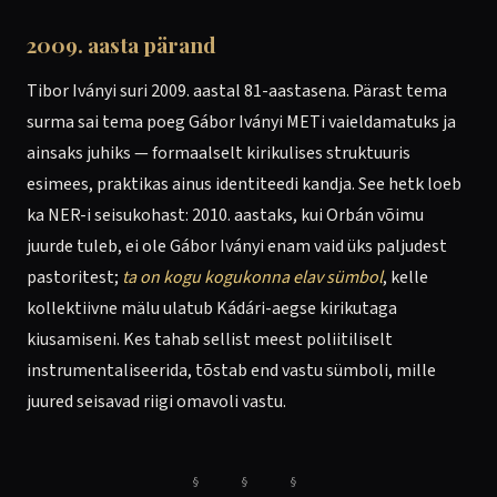
2009. aasta pärand
Tibor Iványi suri 2009. aastal 81-aastasena. Pärast tema
surma sai tema poeg Gábor Iványi METi vaieldamatuks ja
ainsaks juhiks — formaalselt kirikulises struktuuris
esimees, praktikas ainus identiteedi kandja. See hetk loeb
ka NER-i seisukohast: 2010. aastaks, kui Orbán võimu
juurde tuleb, ei ole Gábor Iványi enam vaid üks paljudest
pastoritest;
ta on kogu kogukonna elav sümbol
, kelle
kollektiivne mälu ulatub Kádári-aegse kirikutaga
kiusamiseni. Kes tahab sellist meest poliitiliselt
instrumentaliseerida, tõstab end vastu sümboli, mille
juured seisavad riigi omavoli vastu.
§ § §