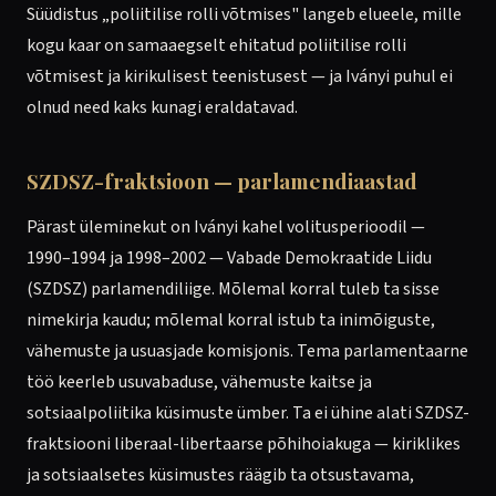
Süüdistus „poliitilise rolli võtmises" langeb elueele, mille
kogu kaar on samaaegselt ehitatud poliitilise rolli
võtmisest ja kirikulisest teenistusest — ja Iványi puhul ei
olnud need kaks kunagi eraldatavad.
SZDSZ-fraktsioon — parlamendiaastad
Pärast üleminekut on Iványi kahel volitusperioodil —
1990–1994 ja 1998–2002 — Vabade Demokraatide Liidu
(SZDSZ) parlamendiliige. Mõlemal korral tuleb ta sisse
nimekirja kaudu; mõlemal korral istub ta inim­õiguste,
vähemuste ja usuasjade komisjonis. Tema parlamentaarne
töö keerleb usuvabaduse, vähemuste kaitse ja
sotsiaalpoliitika küsimuste ümber. Ta ei ühine alati SZDSZ-
fraktsiooni liberaal-libertaarse põhihoiakuga — kiriklikes
ja sotsiaalsetes küsimustes räägib ta otsustavama,