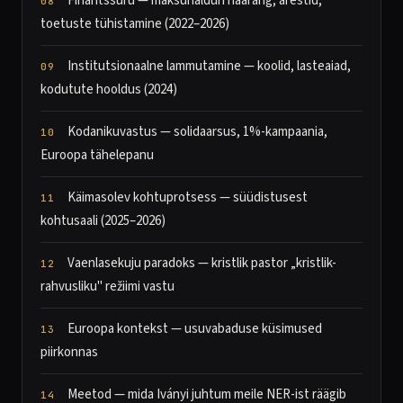
Finantssuru — maksuhalduri haarang, arestid,
toetuste tühistamine (2022–2026)
Institutsionaalne lammutamine — koolid, lasteaiad,
kodutute hooldus (2024)
Kodanikuvastus — solidaarsus, 1%-kampaania,
Euroopa tähelepanu
Käimasolev kohtuprotsess — süüdistusest
kohtusaali (2025–2026)
Vaenlasekuju paradoks — kristlik pastor „kristlik-
rahvusliku" režiimi vastu
Euroopa kontekst — usuvabaduse küsimused
piirkonnas
Meetod — mida Iványi juhtum meile NER-ist räägib