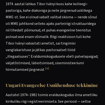
1974. aastal lahkus Tibor Iványi koos kahe kolleegi-
pastoriga, kahe diakoniga ja neile järgnenud usklikega
MME-st. See ei olnud vabalt valitud skisma — nende sõnul
oli MME juhtkond selleks ajaks parteiriigi struktuuridega
nii tihedalt põimunud, et puhas evangeelne teenistus
polnud seal enam võimalik. Riigi reaktsioon tuli kohe:
Tibor Iványi vabastati ametist, sai tingimisi
vanglakaristuse ja jätkas pastoraalset tööd
„illegaalsuses". Eraldumiskogudusele võeti palvelapaigad;
väljatõstmised, läbiotsimised, siseministeeriumi
[4]
hirmutamised järgnesid.
Ungari Evangeelse Usuühenduse tekkimine
Aastatel 1974–1981 toimis eralduskogudus ilma ametliku
kirikuliku riigi registreerimiseta. See periood — seitse