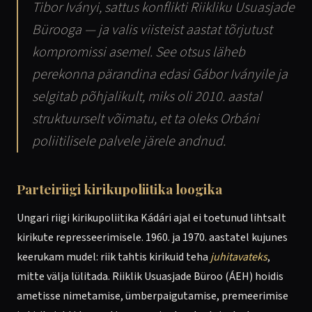
Tibor Iványi, sattus konflikti Riikliku Usuasjade
Bürooga — ja valis viisteist aastat tõrjutust
kompromissi asemel. See otsus läheb
perekonna pärandina edasi Gábor Iványile ja
selgitab põhjalikult, miks oli 2010. aastal
struktuurselt võimatu, et ta oleks Orbáni
poliitilisele palvele järele andnud.
Parteiriigi kirikupoliitika loogika
Ungari riigi kirikupoliitika Kádári ajal ei toetunud lihtsalt
kirikute represseerimisele. 1960. ja 1970. aastatel kujunes
keerukam mudel: riik tahtis kirikuid teha
juhitavateks
,
mitte välja lülitada. Riiklik Usuasjade Büroo (ÁEH) hoidis
ametisse nimetamise, ümberpaigutamise, premeerimise