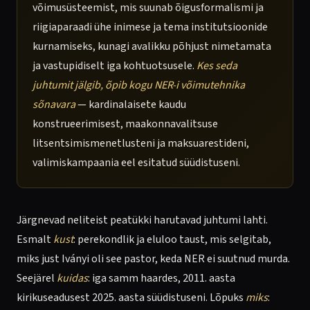
võimusüsteemist, mis suunab õigusformalismi ja
riigiaparaadi ühe inimese ja tema institutsioonide
kurnamiseks, kunagi avalikku põhjust nimetamata
ja vastupidiselt iga kohtuotsusele.
Kes seda
juhtumit jälgib, õpib kogu NER-i võimutehnika
sõnavara
— kardinalaisete kaudu
konstrueerimisest, maakonnavalitsuse
litsentsimismenetlusteni ja maksuarestideni,
valimiskampaania eel esitatud süüdistuseni.
Järgnevad neliteist peatükki harutavad juhtumi lahti.
Esmalt
kust
: perekondlik ja eluloo taust, mis selgitab,
miks just Iványi oli see pastor, keda NER ei suutnud murda.
Seejärel
kuidas
: iga samm haardes, 2011. aasta
kirikuseadusest 2025. aasta süüdistuseni. Lõpuks
miks
: