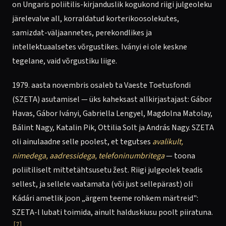
on Ungaris poliitilis-kirjanduslik kogukond riigi julgeoleku
järelevalve all, korraldatud korterikoosolekutes,
samizdat-väljaannetes, perekondlikes ja
intellektuaalsetes võrgustikes. Iványi ei ole keskne
tegelane, vaid võrgustiku liige.
1979. aasta novembris osaleb ta Vaeste Toetusfondi
(SZETA) asutamisel — üks kaheksast allkirjastajast: Gábor
Havas, Gábor Iványi, Gabriella Lengyel, Magdolna Matolay,
Bálint Nagy, Katalin Pik, Ottilia Solt ja András Nagy. SZETA
oli ainulaadne selle poolest, et tegutses
avalikult,
nimedega, aadressidega, telefoninumbritega
— toona
poliitiliselt mittetähtsusetu žest. Riigi julgeolek teadis
sellest, ja sellele vaatamata (või just sellepärast) oli
Kádári ametlik joon „ärgem teeme rohkem märtreid":
SZETA-l lubati toimida, ainult halduskiusu poolt piiratuna.
[7]