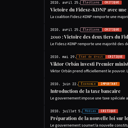
2010. avril 25.
Élections
CRITIQUE
Victoire du Fidesz-KDNP avec une m
La coalition Fidesz-KDNP remporte une majorit
2010. avril 25.
Élections
CRITIQUE
2010 : Victoire des deux tiers du 
Le Fidesz-KDNP remporte une majorité des deux
2010. mai 29.
État de droit
CRITIQUE
Viktor Orbán investi Premier minis
Viktor Orbán prend officiellement le pouvoir
2010. juin 22.
Économie
IMPORTANT
Introduction de la taxe bancaire
Le gouvernement impose une taxe spéciale au
2010. juillet 5.
Médias
CRITIQUE
Préparation de la nouvelle loi sur 
Le gouvernement soumet la nouvelle constitut