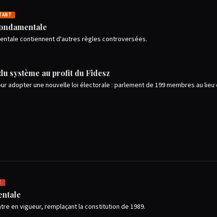
TANT
 fondamentale
amentale contiennent d'autres règles controversées.
 du système au profit du Fidesz
pour adopter une nouvelle loi électorale : parlement de 199 membres au lieu
E
entale
tre en vigueur, remplaçant la constitution de 1989.