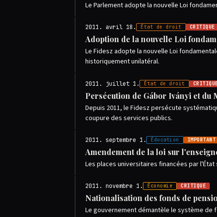
Le Parlement adopte la nouvelle Loi fondament
2011. avril 18.
État de droit
CRITIQUE
Adoption de la nouvelle Loi fondame
Le Fidesz adopte la nouvelle Loi fondamentale
historiquement unilatéral.
2011. juillet 1.
État de droit
CRITIQU
Persécution de Gábor Iványi et du 
Depuis 2011, le Fidesz persécute systématique
coupure des services publics.
2011. septembre 1.
Éducation
IMPORTANT
Amendement de la loi sur l'enseig
Les places universitaires financées par l'État 
2011. novembre 1.
Économie
CRITIQUE
Nationalisation des fonds de pensi
Le gouvernement démantèle le système de fon