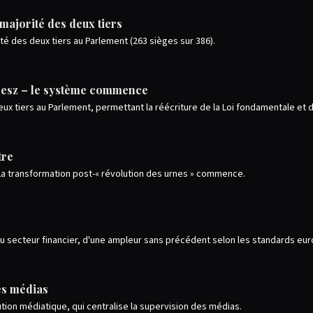
ajorité des deux tiers
é des deux tiers au Parlement (263 sièges sur 386).
Fidesz – le système commence
 tiers au Parlement, permettant la réécriture de la Loi fondamentale et de
tre
. La transformation post-« révolution des urnes » commence.
 secteur financier, d'une ampleur sans précédent selon les standards eu
les médias
ion médiatique, qui centralise la supervision des médias.