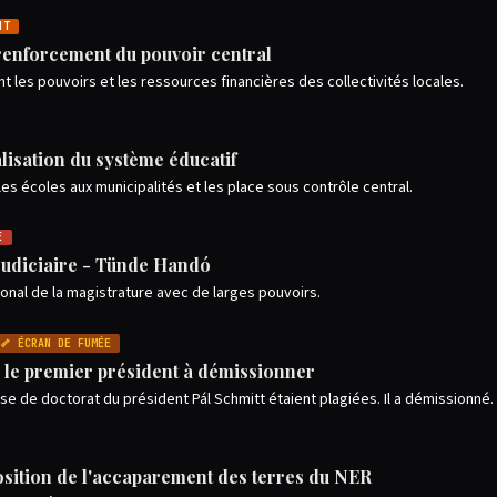
NT
renforcement du pouvoir central
t les pouvoirs et les ressources financières des collectivités locales.
alisation du système éducatif
 les écoles aux municipalités et les place sous contrôle central.
E
judiciaire - Tünde Handó
ional de la magistrature avec de larges pouvoirs.
🦴 ÉCRAN DE FUMÉE
: le premier président à démissionner
e de doctorat du président Pál Schmitt étaient plagiées. Il a démissionné.
sition de l'accaparement des terres du NER