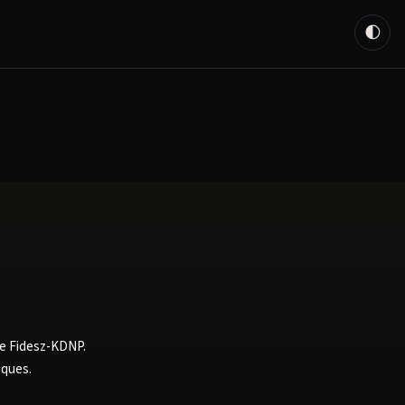
🌓
ce Fidesz-KDNP.
iques.