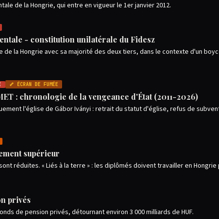
ale de la Hongrie, qui entre en vigueur le 1er janvier 2012.
ntale - constitution unilatérale du Fidesz
 de la Hongrie avec sa majorité des deux tiers, dans le contexte d'un boyc
E
🦴 ÉCRAN DE FUMÉE
MET : chronologie de la vengeance d'État (2011-2026)
ment l'église de Gábor Iványi : retrait du statut d'église, refus de subve
nement supérieur
sont réduites. « Liés à la terre » : les diplômés doivent travailler en Hongri
on privés
ds de pension privés, détournant environ 3 000 milliards de HUF.