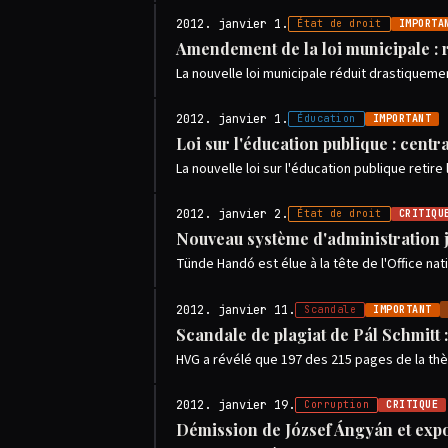
2012. janvier 1.
État de droit
IMPORTA
Amendement de la loi municipale : 
La nouvelle loi municipale réduit drastiquemen
2012. janvier 1.
Éducation
IMPORTANT
Loi sur l'éducation publique : centr
La nouvelle loi sur l'éducation publique retire
2012. janvier 2.
État de droit
CRITIQU
Nouveau système d'administration 
Tünde Handó est élue à la tête de l'Office nat
2012. janvier 11.
Scandale
IMPORTANT
Scandale de plagiat de Pál Schmitt 
HVG a révélé que 197 des 215 pages de la thès
2012. janvier 19.
Corruption
CRITIQUE
Démission de József Ángyán et expo