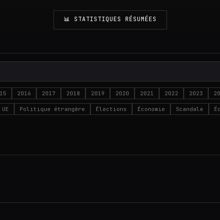
📊 STATISTIQUES RÉSUMÉES
15
2016
2017
2018
2019
2020
2021
2022
2023
2
UE
Politique étrangère
Élections
Économie
Scandale
É