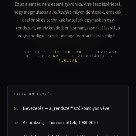
Ez az elemzés nem eseménykrónika. Arra tesz kísérletet,
hogy megmutassa a
működést
: milyen döntések, érdekek,
ösztönök és technikák tartottak egymásban egy
rendszert, amely kezdetben kormányzásnak látszott, a
végén pedig már csak önmaga fenntartására szolgált.
TERJEDELEM:
~12 000 SZÓ
· OLVASÁSI
IDŐ:
~50 PERC
· HIVATKOZÁSOK:
9
ALOLDAL
TARTALOMJEGYZÉK
Bevezetés — a „rendszer" szó komolyan véve
Az örökség — honnan jöttek, 1988–2010