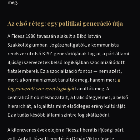
meg.
Az első réteg: egy politikai generáció útja
A Fidesz 1988 tavaszán alakult a Bibó István
Szakkollégiumban. Jogászhallgatók, a kommunista
rendszer utolsó KISZ-generációjának tagjai, a pártállami
ifjúsági szervezetek belső logikájában szocializálódott
fiatalemberek. Ez a szocializáció fontos — nem azért,
mert a kommunizmust tanulták meg, hanem mert
a
fegyelmezett szervezet logikáját
tanulták meg. A
centralizált döntéshozatalt, a frakciófegyelmet, a belső
hierarchiát, a lojalitás mint elsődleges erény kultúráját.
Ez a tudás később állami szintre fog skálázódni.
A kilencvenes évek elején a Fidesz liberális ifjúsági párt
volt. Antall József temetésén Orbán Viktor fekete