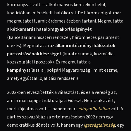
kormányzás volt — alkotmányos kereteken belül,
koalícióban, mérsékelt hatókörrel. De három dolgot már
megmutatott, amit érdemes észben tartani. Megmutatta
a
kétkamarás hatalomgyakorlás igényét
(kancelláriaminiszteri rendszer, háromhetes parlamenti
ülezés). Megmutatta az
állami intézményi hálózatok
pártosításának készségét
(kuratóriumok, közmédia,
közszolgálati posztok). És megmutatta a
kampánystílust
: a „polgári Magyarország" mint eszme,
amely egyúttal lojalitási rendszer is.
2002-ben elveszítették a választást, és ez a vereség az,
ami a mai napig strukturálja a Fideszt. Nemcsak azért,
mert fájdalmas volt — hanem mert
elfogadhatatlan
volt. A
párt és szavazóbázisa értelmezésében 2002 nem egy
demokratikus döntés volt, hanem egy
igazságtalanság
, egy