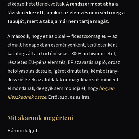
elképzelhetetlenek voltak.
A rendszer most abba a
fázisba érkezett, amikor az elemzés nem sérti meg a
tabuját, mert a tabuja már nem tartja magát.
A második, hogy ez az oldal — fideszcsomag.eu — az
elmúlt hónapokban eseményenként, területenként
katalogizálta a történéseket: 300+ archívumi tétel,
részletes EU-pénz elemzés, EP szavazásnapló, orosz
befolyásolás dosszié, ígéretkimutatás, kémbotrány-
dosszié. Ezek az aloldalak önmagukban sok mindent
elmondanak, de egyik sem mondja el, hogy
hogyan
illeszkednek össze
. Erről szól ez az írás.
Mit akarunk megérteni
Három dolgot.