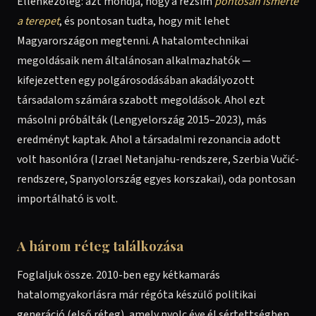
Ellenkezőleg: azt mondja, hogy a rezsim
pontosan ismerte
a terepet
, és pontosan tudta, hogy mit lehet
Magyarországon megtenni. A hatalomtechnikai
megoldásaik nem általánosan alkalmazhatók —
kifejezetten egy polgárosodásában akadályozott
társadalom számára szabott megoldások. Ahol ezt
másolni próbálták (Lengyelország 2015–2023), más
eredményt kaptak. Ahol a társadalmi rezonancia adott
volt hasonlóra (Izrael Netanjahu-rendszere, Szerbia Vučić-
rendszere, Spanyolország egyes korszakai), oda pontosan
importálható is volt.
A három réteg találkozása
Foglaljuk össze. 2010-ben egy kétkamarás
hatalomgyakorlásra már régóta készülő politikai
generáció (első réteg), amely nyolc éve él sértettségben