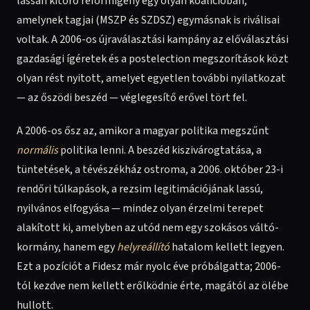
lassan kitörő reformigény egy olyan koalícióban,
amelynek tagjai (MSZP és SZDSZ) egymásnak is riválisai
voltak. A 2006-os újraválasztási kampány az előválasztási
gazdasági ígéretek és a postelection megszorítások közt
olyan rést nyitott, amelyet egyetlen további nyilatkozat
— az őszödi beszéd — véglegesítő erővel tört fel.
A 2006-os ősz az, amikor a magyar politika megszűnt
normális
politika lenni. A beszéd kiszivárogtatása, a
tüntetések, a tévészékház ostroma, a 2006. október 23-i
rendőri túlkapások, a rezsim legitimációjának lassú,
nyilvános elfogyása — mindez olyan érzelmi terepet
alakított ki, amelyben az utód nem egy szokásos váltó-
kormány, hanem egy
helyreállító
hatalom kellett legyen.
Ezt a pozíciót a Fidesz már nyolc éve próbálgatta; 2006-
tól kezdve nem kellett erőlködnie érte, magától az ölébe
hullott.