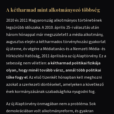
A kétharmad mint alkotmányozó többség
2010 és 2011 Magyarország alkotmányos történetének
legsűrűbb időszaka. A 2010. április 25-i választás után
három hónappal már megszületett a média alkotmány,
augusztus elején a kétharmados törvényhozási gyakorlat
új üteme, év végére a Médiatanács és a Nemzeti Média- és
Hírközlési Hatóság, 2011 áprilisára az új Alaptörvény. Ez a
sebesség nem véletlen:
a kétharmad politikai fizikája
olyan, hogy minél tovább vársz, annál több politikai
tőke fogy el
. Az első tizenkét hónapban kell meghozni
azokat a szerkezeti döntéseket, amelyeken a következő
évek kormányzásának szabadságfoka nyugodni fog.
Az új Alaptörvény önmagában nem a probléma. Sok
demokráciában volt alkotmányreform, és gyakran