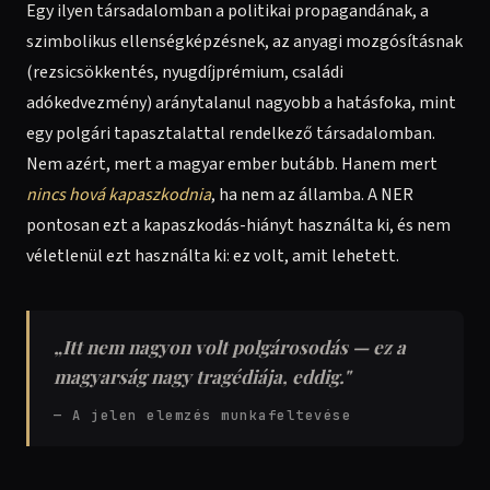
Egy ilyen társadalomban a politikai propagandának, a
szimbolikus ellenségképzésnek, az anyagi mozgósításnak
(rezsicsökkentés, nyugdíjprémium, családi
adókedvezmény) aránytalanul nagyobb a hatásfoka, mint
egy polgári tapasztalattal rendelkező társadalomban.
Nem azért, mert a magyar ember butább. Hanem mert
nincs hová kapaszkodnia
, ha nem az államba. A NER
pontosan ezt a kapaszkodás-hiányt használta ki, és nem
véletlenül ezt használta ki: ez volt, amit lehetett.
„Itt nem nagyon volt polgárosodás — ez a
magyarság nagy tragédiája, eddig."
— A jelen elemzés munkafeltevése