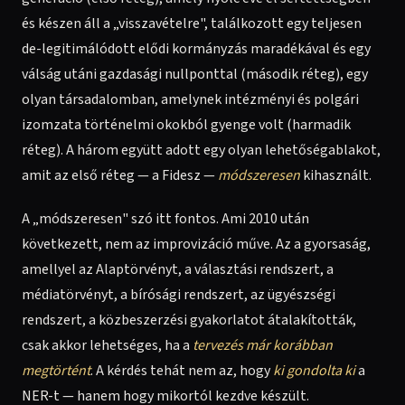
és készen áll a „visszavételre", találkozott egy teljesen
de-legitimálódott elődi kormányzás maradékával és egy
válság utáni gazdasági nullponttal (második réteg), egy
olyan társadalomban, amelynek intézményi és polgári
izomzata történelmi okokból gyenge volt (harmadik
réteg). A három együtt adott egy olyan lehetőségablakot,
amit az első réteg — a Fidesz —
módszeresen
kihasznált.
A „módszeresen" szó itt fontos. Ami 2010 után
következett, nem az improvizáció műve. Az a gyorsaság,
amellyel az Alaptörvényt, a választási rendszert, a
médiatörvényt, a bírósági rendszert, az ügyészségi
rendszert, a közbeszerzési gyakorlatot átalakították,
csak akkor lehetséges, ha a
tervezés már korábban
megtörtént
. A kérdés tehát nem az, hogy
ki gondolta ki
a
NER-t — hanem hogy mikortól kezdve készült.