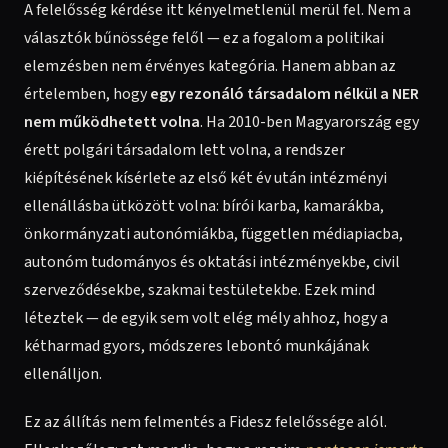
A felelősség kérdése itt kényelmetlenül merül fel. Nem a
választók bűnössége felől — ez a fogalom a politikai
elemzésben nem érvényes kategória. Hanem abban az
értelemben, hogy
egy rezonáló társadalom nélkül a NER
nem működhetett volna
. Ha 2010-ben Magyarország egy
érett polgári társadalom lett volna, a rendszer
kiépítésének kísérlete az első két év után intézményi
ellenállásba ütközött volna: bírói karba, kamarákba,
önkormányzati autonómiákba, független médiapiacba,
autonóm tudományos és oktatási intézményekbe, civil
szerveződésekbe, szakmai testületekbe. Ezek mind
léteztek — de egyik sem volt elég mély ahhoz, hogy a
kétharmad gyors, módszeres lebontó munkájának
ellenálljon.
Ez az állítás nem felmentés a Fidesz felelőssége alól.