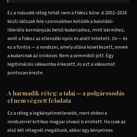
Ez a második réteg tehát nem a Fidesz bűne. A 2002–2010
közti időszak fele szorosabban kötődik a baloldali-
liberális kormányzás belső kudarcaihoz, mint bármihez,
amit a Fidesz az ellenzéki nyolc év alatt tehetett.
De
— és
ez a fontos — a rendszer, amely utána következett, ennek
a kudarcnak az örökösei. Nem a semmiből jött. Egy
legitimációs vákuumba érkezett, és ezt a vákuumot
pontosan érezte.
A harmadik réteg: a talaj — a polgárosodás
el nem végzett feladata
Ez a réteg a legkényelmetlenebb, mert ebben a
rendszerrel kritikus magyar olvasó is érintett. Ha csak az
első két rétegnél megállunk, akkor egy kényelmes