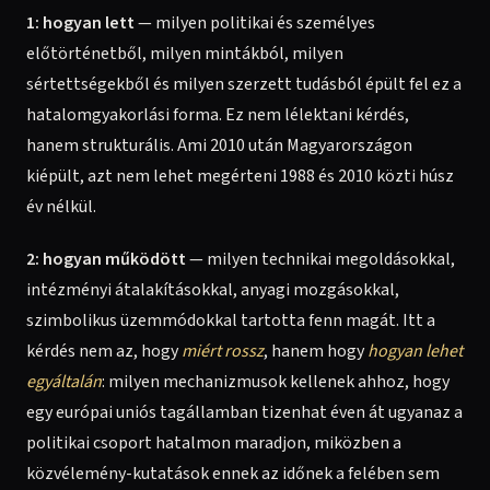
1: hogyan lett
— milyen politikai és személyes
előtörténetből, milyen mintákból, milyen
sértettségekből és milyen szerzett tudásból épült fel ez a
hatalomgyakorlási forma. Ez nem lélektani kérdés,
hanem strukturális. Ami 2010 után Magyarországon
kiépült, azt nem lehet megérteni 1988 és 2010 közti húsz
év nélkül.
2: hogyan működött
— milyen technikai megoldásokkal,
intézményi átalakításokkal, anyagi mozgásokkal,
szimbolikus üzemmódokkal tartotta fenn magát. Itt a
kérdés nem az, hogy
miért rossz
, hanem hogy
hogyan lehet
egyáltalán
: milyen mechanizmusok kellenek ahhoz, hogy
egy európai uniós tagállamban tizenhat éven át ugyanaz a
politikai csoport hatalmon maradjon, miközben a
közvélemény-kutatások ennek az időnek a felében sem