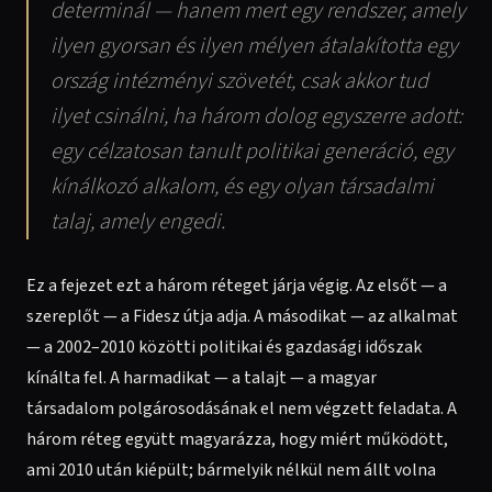
determinál — hanem mert egy rendszer, amely
ilyen gyorsan és ilyen mélyen átalakította egy
ország intézményi szövetét, csak akkor tud
ilyet csinálni, ha három dolog egyszerre adott:
egy célzatosan tanult politikai generáció, egy
kínálkozó alkalom, és egy olyan társadalmi
talaj, amely engedi.
Ez a fejezet ezt a három réteget járja végig. Az elsőt — a
szereplőt — a Fidesz útja adja. A másodikat — az alkalmat
— a 2002–2010 közötti politikai és gazdasági időszak
kínálta fel. A harmadikat — a talajt — a magyar
társadalom polgárosodásának el nem végzett feladata. A
három réteg együtt magyarázza, hogy miért működött,
ami 2010 után kiépült; bármelyik nélkül nem állt volna