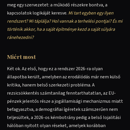
meg egy szervezetet: a működő részekre bontva, a
kapcsolatok logikáját keresve.
Mi tart egyben egy ilyen
rendszert? Mi táplálja? Hol vannak a terhelési pontjai? És mi
történik akkor, ha a saját építménye kezd a saját súlyára
ránehezedni?
Miért most
Két ok. Az első, hogy ez a rendszer 2026-ra olyan
állapotba került, amelyben az erodálódás már nem külső
kritika, hanem belső szerkezeti probléma. A
rezsicsökkentés számtanilag fenntarthatatlan, az EU-
pénzek jelentős része a jogállamisági mechanizmus miatt
befagyasztva, a demográfiai ígéretek számszerűen nem
teljesültek, a 2026-os kémbotrány pedig a belső lojalitási
hálóban nyitott olyan réseket, amelyek korábban