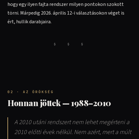
hogy egy ilyen fajta rendszer milyen pontokon szokott
törni. Márpedig 2026. április 12-i választásokon véget is
ért, hullik darabjaira.
§ § §
02 · AZ ÖRÖKSÉG
Honnan jöttek — 1988–2010
A 2010 utáni rendszert nem lehet megérteni a
2010 előtti évek nélkül. Nem azért, mert a múlt