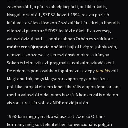
zakóban állt, a párt szabadpiacpárti, antiklerikális,
Nyugat-orientált, SZDSZ-közeli. 1994-re ez a pozíció
kifulladt: a választásokon 7 százalékot értek el, a liberális
ellenzéki piacon az SZDSZ leelőzte őket. Ez a vereség
választóvíz. A párt — pontosabban Orbán és szűk köre —
módszeres újrapozicionálást
hajtott végre: jobbközép,
nemzeti, konzervatív, kereszténydemokrata irányba.
Sokan értelmezik ezt pragmatikus alkalmazkodásként.
De érdemes pontosabban fogalmazni: ez egy
tanulás
volt.
Megtanulták, hogy Magyarországon egy ambiciózus
politikai projektet nem lehet liberális alapon fenntartani,
mert a választói oldal nincs hozzá. A konzervatív oldalon
viszont üres tér volt az MDF eróziója után.
1998-ban megnyerték a választást. Az első Orbán-
kormány még sok tekintetben konvencionális polgári