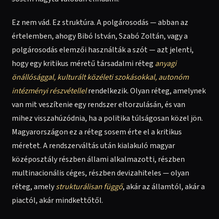
Ez nem vád. Ez struktúra. A polgárosodás — abban az
értelemben, ahogy Bibó István, Szabó Zoltán, vagy a
polgárosodás elemzői használták a szót — azt jelenti,
hogy egy kritikus méretű társadalmi réteg
anyagi
önállósággal, kulturált közéleti szokásokkal, autonóm
intézményi részvétellel
rendelkezik. Olyan réteg, amelynek
van mit veszítenie egy rendszer eltorzulásán, és van
mihez visszahúzódnia, ha a politika túlságosan közel jön.
Magyarországon ez a réteg sosem érte el a kritikus
méretet. A rendszerváltás után kialakuló magyar
középosztály részben állami alkalmazotti, részben
multinacionális céges, részben devizahiteles — olyan
réteg, amely
strukturálisan függő
, akár az államtól, akár a
piactól, akár mindkettőtől.