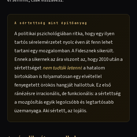
el semmit, csak visszavesz.
A sértettség mint építőanyag
A politikai pszichológiában ritka, hogy egy ilyen
tartós sérelemérzetet nyolc éven át fenn lehet
tartani egy mozgalomban. A Fidesznek sikerült.
Ennek a sikernek az ára viszont az, hogy 2010 után a
sértettséget
nem tudták letenni
: a hatalom
birtokában is folyamatosan egy elvétellel
fenyegetett örökös hangját hallottuk. Ez első
ránézésre irracionális, de funkcionális: a sértettség
a mozgósítás egyik legolcsóbb és legtartósabb
üzemanyaga. Aki sértett, az lojális.