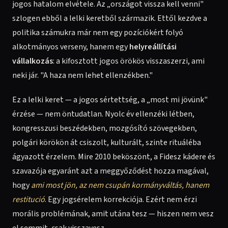
jogos hatalom elvétele. Az „országot vissza kell venni"
szlogen ebből a lelki keretből származik. Ettől kezdve a
politika számukra már nem egy pozíciókért folyó
alkotmányos verseny, hanem egy
helyreállítási
vállalkozás
: a kifosztott jogos örökös visszaszerzi, ami
neki jár. "A haza nem lehet ellenzékben."
Ez a lelki keret — a jogos sértettség, a „most mi jövünk"
érzése — nem öntudatlan. Nyolc év ellenzéki létben,
kongresszusi beszédekben, mozgósító szövegekben,
polgári körökön át csiszolt, kulturált, szinte rituáléba
ágyazott érzelem. Mire 2010 beköszönt, a Fidesz kádere és
szavazója egyaránt azt a meggyőződést hozza magával,
hogy
ami most jön, az nem csupán kormányváltás, hanem
restitució
. Egy jogsérelem korrekciója. Ezért nem érzi
morális problémának, amit utána tesz — hiszen nem vesz