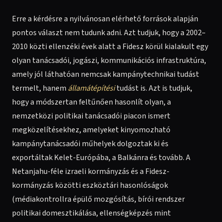
Erre a kérdésre a nyilvánosan elérhető források alapján
pontos választ nem tudunk adni. Azt tudjuk, hogy a 2002–
2010 közti ellenzéki évek alatt a Fidesz körül kialakult egy
olyan tanácsadói, jogászi, kommunikációs infrastruktúra,
amely jól láthatóan nemcsak kampánytechnikai tudást
termelt, hanem
államátépítési
tudást is. Azt is tudjuk,
hogy a módszertan feltűnően hasonlít olyan, a
nemzetközi politikai tanácsadói piacon ismert
megközelítésekhez, amelyeket kinyomozható
kampánytanácsadói műhelyek dolgoztak ki és
exportáltak Kelet-Európába, a Balkánra és tovább. A
Netanjahu-féle izraeli kormányzás és a Fidesz-
kormányzás közötti eszköztári hasonlóságok
(médiakontrollra épülő mozgósítás, bírói rendszer
politikai domesztikálása, ellenségképzés mint