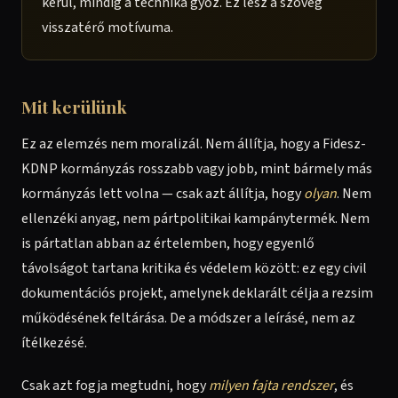
kerül, mindig a technika győz. Ez lesz a szöveg
visszatérő motívuma.
Mit kerülünk
Ez az elemzés nem moralizál. Nem állítja, hogy a Fidesz-
KDNP kormányzás rosszabb vagy jobb, mint bármely más
kormányzás lett volna — csak azt állítja, hogy
olyan
. Nem
ellenzéki anyag, nem pártpolitikai kampánytermék. Nem
is pártatlan abban az értelemben, hogy egyenlő
távolságot tartana kritika és védelem között: ez egy civil
dokumentációs projekt, amelynek deklarált célja a rezsim
működésének feltárása. De a módszer a leírásé, nem az
ítélkezésé.
Csak azt fogja megtudni, hogy
milyen fajta rendszer
, és