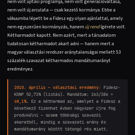
nem volt újítási programja, nem volt generációváltása,
nem volt új arculata — csak kezelő kormánya. Ebbe a
vákuumba lépett be a Fidesz egy olyan ajánlattal, amely
nem egyszerűen kormányzás, hanem
új rend
ígérete volt.
Kétharmadot kapott. Nem azért, mert a társadalom
tudatosan kétharmadot akart adni — hanem mert a
magyar választási rendszer aránytalanságai mellett 53
százalék szavazat kétharmados mandátumarányt
eredményez.
2010. április — választási eredmény:
Fidesz-
KDNP 52,73% (listás). Mandátum: 263/386 =
68,1%
. Ez a kétharmad az, amelyet a Fidesz a
következő tizenhat évben négyszer újra fog
produkálni — sosem többségi szavazói
akaratból, mindig a szavazati arány és
mandátumarány között tátongó rés miatt.