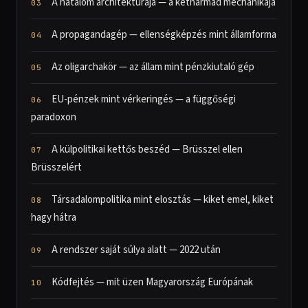
A hatalom architektúrája — a kétharmad mechanikája
A propagandagép — ellenségképzés mint államforma
Az oligarchakör — az állam mint pénzkiutaló gép
EU-pénzek mint vérkeringés — a függőségi
paradoxon
A külpolitikai kettős beszéd — Brüsszel ellen
Brüsszelért
Társadalompolitika mint elosztás — kiket emel, kiket
hagy hátra
A rendszer saját súlya alatt — 2022 után
Kódfejtés — mit üzen Magyarország Európának