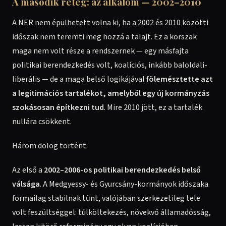
A második réteg: az alkalom — 2002–2010
A NER nem épülhetett volna ki, ha a 2002 és 2010 közötti
időszak nem teremti meg hozzá a talajt. Ez a korszak
maga nem volt része a rendszernek — egy másfajta
politikai berendezkedés volt, koalíciós, inkább baloldali-
liberális — de a maga belső logikájával
fölemésztette azt
a legitimációs tartalékot, amelyből egy új kormányzás
szokásosan építkezni tud
. Mire 2010 jött, ez a tartalék
nullára csökkent.
Három dolog történt.
Az első a
2002–2006-os politikai berendezkedés belső
válsága
. A Medgyessy- és Gyurcsány-kormányok időszaka
formailag stabilnak tűnt, valójában szerkezetileg tele
volt feszültséggel: túlköltekezés, növekvő államadósság,