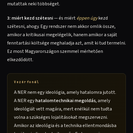
mutattak neki többséget.
3: miért kezd szétesni
— és miért
éppen úgy
kezd
szétesni, ahogy. Egy rendszer nem akkor omlik össze,
amikor a kritikusai megelégelik, hanem amikor a saját
fenntartási költsége meghaladja azt, amit ki tud termelni.
Ez most Magyarországon szemmel mérhetően
elkezdődött.
Vezérfonál
A NER nem egy ideológia, amely hatalomra jutott.
A NER egy
hatalomtechnikai megoldás
, amely
ideológiát vett magára, mert enélkül nem tudta
volna a szükséges lojalitásokat megszervezni.
Amikor az ideológia és a technika ellentmondásba