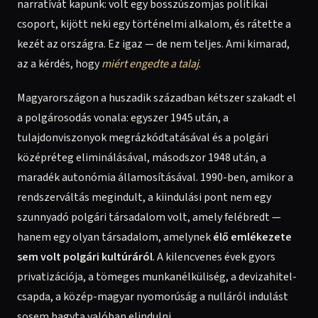
narratívát kapunk: volt egy bosszúszomjas politikai
csoport, kijött neki egy történelmi alkalom, és rátette a
kezét az országra. Ez igaz — de nem teljes. Ami kimarad,
az a kérdés, hogy
miért engedte a talaj
.
Magyarországon a huszadik században kétszer szakadt el
a polgárosodás vonala: egyszer 1945 után, a
tulajdonviszonyok megrázkódtatásával és a polgári
középréteg eliminálásával, másodszor 1948 után, a
maradék autonómia államosításával. 1990-ben, amikor a
rendszerváltás megindult, a kiindulási pont nem egy
szunnyadó polgári társadalom volt, amely felébredt —
hanem egy olyan társadalom, amelynek
élő emlékezete
sem volt polgári kultúráról
. A kilencvenes évek gyors
privatizációja, a tömeges munkanélküliség, a devizahitel-
csapda, a közép-magyar nyomorúság a nulláról indulást
sosem hagyta valóban elindulni.