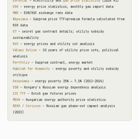
Eurostat
– electricity and
gas price statistics
(2025 H1)
KSH
– energy price statistics, monthly gas import data
MNB
– EUR/HUF exchange rate data
Népszava
– Gazprom price TTF+premium formula calculated from
KSH data
G7
– secret gas contract details; utility subsidy
sustainability
HVG
– energy prices and utility cut analysis
Válasz Online
– 10 years of utility price cuts, political
analysis
Portfolio
– Gazprom contract, energy market
Habitat for Humanity
– energy poverty and utility subsidy
critique
Oeconomus
– energy poverty 25% → 7.1% (2013–2024)
OSW
– Hungary's Russian energy dependency analysis
ICE TTF
– Dutch gas futures prices
MEKH
– Hungarian energy authority price statistics
REKK / Corvinus
– Russian gas phase-out impact analysis
(2023)