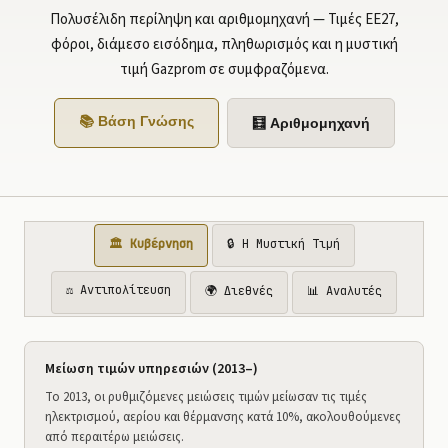
Πολυσέλιδη περίληψη και αριθμομηχανή — Τιμές ΕΕ27,
φόροι, διάμεσο εισόδημα, πληθωρισμός και η μυστική
τιμή Gazprom σε συμφραζόμενα.
📚 Βάση Γνώσης
🧮 Αριθμομηχανή
🏛️ Κυβέρνηση
🔒 Η Μυστική Τιμή
⚖️ Αντιπολίτευση
🌍 Διεθνές
📊 Αναλυτές
Μείωση τιμών υπηρεσιών (2013–)
Το 2013, οι ρυθμιζόμενες μειώσεις τιμών μείωσαν τις τιμές
ηλεκτρισμού, αερίου και θέρμανσης κατά 10%, ακολουθούμενες
από περαιτέρω μειώσεις.