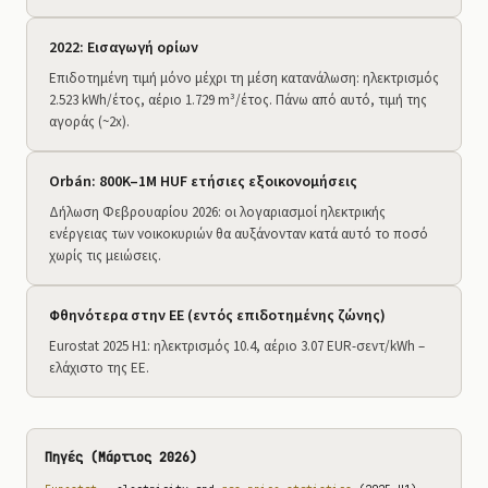
2022: Εισαγωγή ορίων
Επιδοτημένη τιμή μόνο μέχρι τη μέση κατανάλωση: ηλεκτρισμός
2.523 kWh/έτος, αέριο 1.729 m³/έτος. Πάνω από αυτό, τιμή της
αγοράς (~2x).
Orbán: 800K–1M HUF ετήσιες εξοικονομήσεις
Δήλωση Φεβρουαρίου 2026: οι λογαριασμοί ηλεκτρικής
ενέργειας των νοικοκυριών θα αυξάνονταν κατά αυτό το ποσό
χωρίς τις μειώσεις.
Φθηνότερα στην ΕΕ (εντός επιδοτημένης ζώνης)
Eurostat 2025 H1: ηλεκτρισμός 10.4, αέριο 3.07 EUR-σεντ/kWh –
ελάχιστο της ΕΕ.
Πηγές (Μάρτιος 2026)