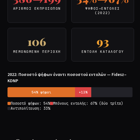
ΑΡΙΘΜΌΣ ΕΚΠΡΟΣΏΠΩΝ
ΨΉΦΟΣ→ΕΝΤΟΛΈΣ
(2022)
106
93
ΜΕΜΟΝΩΜΈΝΗ ΠΕΡΙΟΧΉ
ΕΝΤΟΛΉ ΚΑΤΑΛΌΓΟΥ
2022: Ποσοστό ψήφων έναντι ποσοστού εντολών — Fidesz–
KDNP
54% ψήφοι
+13%
Ποσοστό ψήφων: 54%
Μπόνους εντολής: 67% (δύο τρίτα)
Αντιπολίτευση: 33%