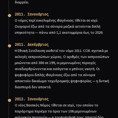
διαρρέει.
2011. Ιανουάριος
Ο νόμος περί ευκολυμένης ιθαγένειας τίθεται σε ισχύ.
Ουγγαροί έξω από τα σύνορα μαζικά αιτούνται διπλή
υπηκοότητα — πάνω από 1,1 εκατομμύρια έως το 2026.
2011. Δεκέμβριος
Η Εθνική Συνέλευση υιοθετεί τον νόμο 2011. CCIII. σχετικά με
εκλογές εκπροσώπων χώρας. Ο αριθμός των εκπροσώπων
μειώνεται από 386 σε 199, οι μεμονωμένες περιοχές
αναδιαρθρώνονται και εισάγεται ο μπόνος νικητή. Οι
ψηφοφόροι διπλής ιθαγένειας έξω από τα σύνορα
αποκτούν δικαίωμα ταχυδρομικής ψηφοφορίας — η δυτική
διασπορά δεν αποκτά.
2012. Ιανουάριος
Ο νέος Βασικός Νόμος τίθεται σε ισχύ, του οποίου το
παράρτημα περιέχει τα όρια των 106 μεμονωμένων
εκλογικών περιοχών — η τροποποίησή τους απαιτεί δύο