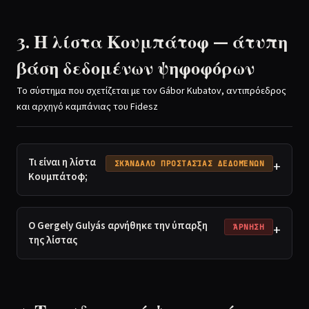
3. Η λίστα Κουμπάτοφ — άτυπη
βάση δεδομένων ψηφοφόρων
Το σύστημα που σχετίζεται με τον Gábor Kubatov, αντιπρόεδρος
και αρχηγό καμπάνιας του Fidesz
Τι είναι η λίστα
+
ΣΚΆΝΔΑΛΟ ΠΡΟΣΤΑΣΊΑΣ ΔΕΔΟΜΈΝΩΝ
Κουμπάτοφ;
Ο Gergely Gulyás αρνήθηκε την ύπαρξη
+
ΆΡΝΗΣΗ
της λίστας