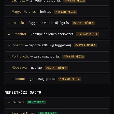
Lakmusz
— tényellenőrző portál
MAGYAR MÉDIA
Magyar Narancs
— heti lap
MAGYAR MÉDIA
Partizán
— független videós újságírás
MAGYAR MÉDIA
K-Monitor
— korrupcióellenes szervezet
MAGYAR MÉDIA
index.hu
— hírportál (2020-ig független)
MAGYAR MÉDIA
Portfolio.hu
— gazdasági portál
MAGYAR MÉDIA
Népszava
— napilap
MAGYAR MÉDIA
Economx
— gazdasági portál
MAGYAR MÉDIA
NEMZETKÖZI SAJTÓ
Reuters
NEMZETKÖZI
Financial Times
NEMZETKÖZI