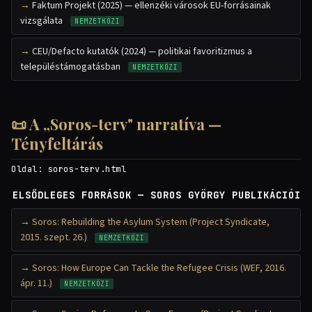
Faktum Projekt (2025) — ellenzéki városok EU-forrásainak
vizsgálata
NEMZETKÖZI
CEU/Defacto kutatók (2024) — politikai favoritizmus a
településtámogatásban
NEMZETKÖZI
📜 A „Soros-terv" narratíva —
Tényfeltárás
Oldal:
soros-terv.html
ELSŐDLEGES FORRÁSOK — SOROS GYÖRGY PUBLIKÁCIÓI
Soros: Rebuilding the Asylum System (Project Syndicate,
2015. szept. 26.)
NEMZETKÖZI
Soros: How Europe Can Tackle the Refugee Crisis (WEF, 2016.
ápr. 11.)
NEMZETKÖZI