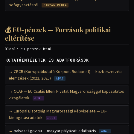
befagyasztásról
MAGYAR MÉDIA
💰 EU-pénzek — Források politikai
eltérítése
Oldal:
eu-penzek.html
KUTATÓINTÉZETEK ÉS ADATFORRÁSOK
CRCB (Korrupciókutató Központ Budapest) — közbeszerzési
elemzések (2022, 2025)
ADAT
OLAF — EU Csalás Elleni Hivatal: Magyarországgal kapcsolatos
vizsgálatok
JOGI
Európai Bizottság Magyarországi Képviselete — EU-
támogatási adatok
JOGI
palyazat.gov.hu — magyar pályázati adatbázis
ADAT