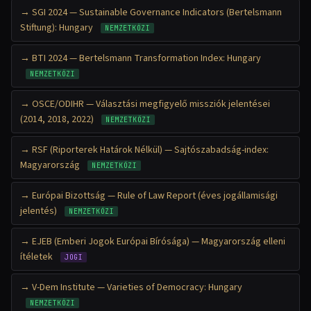
SGI 2024 — Sustainable Governance Indicators (Bertelsmann
Stiftung): Hungary
NEMZETKÖZI
BTI 2024 — Bertelsmann Transformation Index: Hungary
NEMZETKÖZI
OSCE/ODIHR — Választási megfigyelő missziók jelentései
(2014, 2018, 2022)
NEMZETKÖZI
RSF (Riporterek Határok Nélkül) — Sajtószabadság-index:
Magyarország
NEMZETKÖZI
Európai Bizottság — Rule of Law Report (éves jogállamisági
jelentés)
NEMZETKÖZI
EJEB (Emberi Jogok Európai Bírósága) — Magyarország elleni
ítéletek
JOGI
V-Dem Institute — Varieties of Democracy: Hungary
NEMZETKÖZI