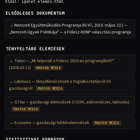
Oldal:
igeret-elemzo.html
ELSŐDLEGES DOKUMENTUM
Nemzeti Együttműködés Programja (H/47, 2010. május 22.) —
„Nemzeti Ügyek Politikája" — a Fidesz-KDNP választási programja
TÉNYFELTÁRÓ ELEMZÉSEK
Telex — „Mi teljesült a Fidesz 2010-es programjából?"
(2026.03.12)
MAGYAR MÉDIA
Lakmusz — tényellenőrzések a foglalkoztatásról és
gazdaságról
MAGYAR MÉDIA
G7.hu — gazdasági elemzések (CSOK, adórendszer, lakhatás)
MAGYAR MÉDIA
Economx — gazdasági háttérelemzések
MAGYAR MÉDIA
STATISZTIKAI FORRÁSOK