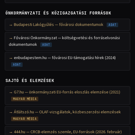
ÖNKORMÁNYZATI ÉS KÖZIGAZGATÁSI FORRÁSOK
Budapesti Lakógyűlés — fővárosi dokumentumok
ADAT
Fővárosi Önkormányzat — költségvetési és forráselvonási
dokumentumok
ADAT
enbudapestem.hu — fővárosi EU-támogatási hírek (2024)
ADAT
SAJTÓ ÉS ELEMZÉSEK
G7.hu — önkormányzati EU-forrás eloszlás elemzése (2021)
MAGYAR MÉDIA
Átlátszó.hu — OLAF-vizsgálatok, közbeszerzési elemzések
MAGYAR MÉDIA
444.hu — CRCB-elemzés szemle, EU-források (2026. február)