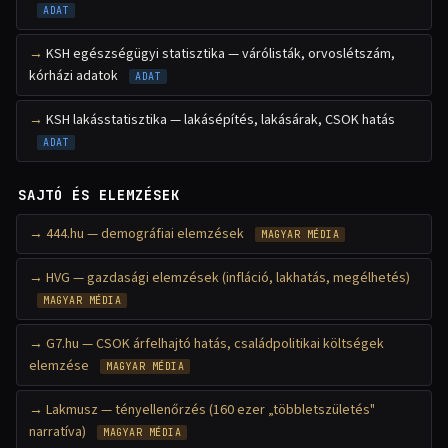
ADAT
KSH egészségügyi statisztika — várólisták, orvoslétszám,
kórházi adatok
ADAT
KSH lakásstatisztika — lakásépítés, lakásárak, CSOK hatás
ADAT
SAJTÓ ÉS ELEMZÉSEK
444.hu — demográfiai elemzések
MAGYAR MÉDIA
HVG — gazdasági elemzések (infláció, lakhatás, megélhetés)
MAGYAR MÉDIA
G7.hu — CSOK árfelhajtó hatás, családpolitikai költségek
elemzése
MAGYAR MÉDIA
Lakmusz — tényellenőrzés (160 ezer „többletszületés"
narratíva)
MAGYAR MÉDIA