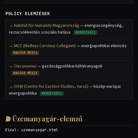
POLICY ELEMZÉSEK
Habitat for Humanity Magyarország
— energiaszegénység,
rezsicsökkentés szociális hatása
NEMZETKÖZI
MCC (Mathias Corvinus Collegium)
— energiapolitikai elemzés
MAGYAR MÉDIA
Oeconomus
— gazdaságpolitikai háttéranyagok
MAGYAR MÉDIA
OSW (Centre for Eastern Studies, Varsó)
— közép-európai
energiapolitika
NEMZETKÖZI
⛽ Üzemanyagár-elemző
Oldal:
uzemanyagar.html