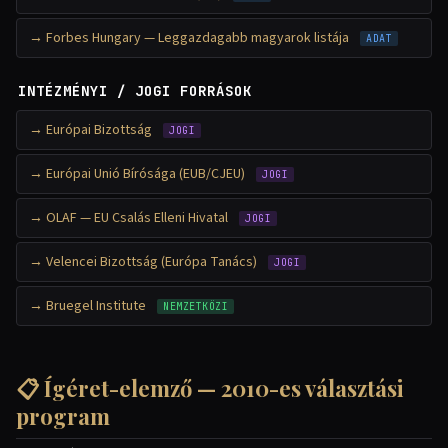
Forbes Hungary — Leggazdagabb magyarok listája
ADAT
INTÉZMÉNYI / JOGI FORRÁSOK
Európai Bizottság
JOGI
Európai Unió Bírósága (EUB/CJEU)
JOGI
OLAF — EU Csalás Elleni Hivatal
JOGI
Velencei Bizottság (Európa Tanács)
JOGI
Bruegel Institute
NEMZETKÖZI
📋 Ígéret-elemző — 2010-es választási
program