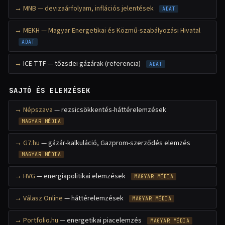
MNB — devizaárfolyam, inflációs jelentések
ADAT
MEKH — Magyar Energetikai és Közmű-szabályozási Hivatal
ADAT
ICE TTF — tőzsdei gázárak (referencia)
ADAT
SAJTÓ ÉS ELEMZÉSEK
Népszava
— rezsicsökkentés-háttérelemzések
MAGYAR MÉDIA
G7.hu
— gázár-kalkuláció, Gazprom-szerződés elemzés
MAGYAR MÉDIA
HVG
— energiapolitikai elemzések
MAGYAR MÉDIA
Válasz Online
— háttérelemzések
MAGYAR MÉDIA
Portfolio.hu
— energetikai piacelemzés
MAGYAR MÉDIA