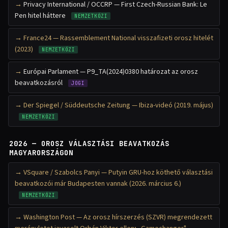
Privacy International / OCCRP — First Czech-Russian Bank: Le
Pen hitel háttere
NEMZETKÖZI
France24 — Rassemblement National visszafizeti orosz hitelét
(2023)
NEMZETKÖZI
Európai Parlament — P9_TA(2024)0380 határozat az orosz
beavatkozásról
JOGI
Der Spiegel / Süddeutsche Zeitung — Ibiza-videó (2019. május)
NEMZETKÖZI
2026 — OROSZ VÁLASZTÁSI BEAVATKOZÁS
MAGYARORSZÁGON
VSquare / Szabolcs Panyi — Putyin GRU-hoz köthető választási
beavatkozói már Budapesten vannak (2026. március 6.)
NEMZETKÖZI
Washington Post — Az orosz hírszerzés (SZVR) megrendezett