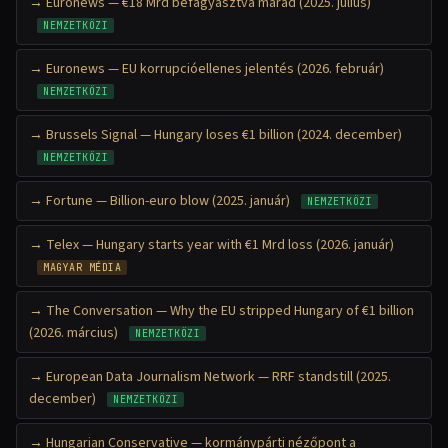
Euronews — €18 Mrd befagyasztva marad (2025. július)
NEMZETKÖZI
Euronews — EU korrupcióellenes jelentés (2026. február)
NEMZETKÖZI
Brussels Signal — Hungary loses €1 billion (2024. december)
NEMZETKÖZI
Fortune — Billion-euro blow (2025. január)
NEMZETKÖZI
Telex — Hungary starts year with €1 Mrd loss (2026. január)
MAGYAR MÉDIA
The Conversation — Why the EU stripped Hungary of €1 billion
(2026. március)
NEMZETKÖZI
European Data Journalism Network — RRF standstill (2025.
december)
NEMZETKÖZI
Hungarian Conservative — kormánypárti nézőpont a