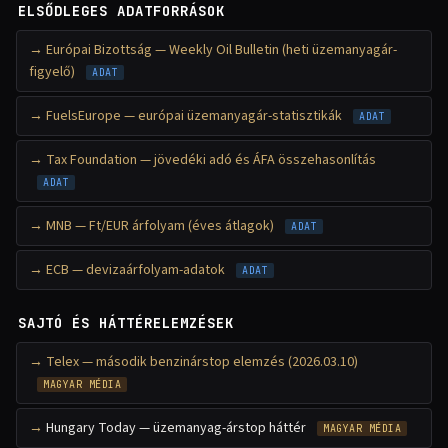
ELSŐDLEGES ADATFORRÁSOK
Európai Bizottság — Weekly Oil Bulletin (heti üzemanyagár-
figyelő)
ADAT
FuelsEurope — európai üzemanyagár-statisztikák
ADAT
Tax Foundation — jövedéki adó és ÁFA összehasonlítás
ADAT
MNB — Ft/EUR árfolyam (éves átlagok)
ADAT
ECB — devizaárfolyam-adatok
ADAT
SAJTÓ ÉS HÁTTÉRELEMZÉSEK
Telex — második benzinárstop elemzés (2026.03.10)
MAGYAR MÉDIA
Hungary Today — üzemanyag-árstop háttér
MAGYAR MÉDIA