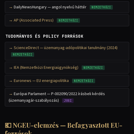
DailyNewsHungary — angol nyelvű háttér
NEMZETKÖZI
AP (Associated Press)
NEMZETKÖZI
TUDOMÁNYOS ÉS POLICY FORRÁSOK
ScienceDirect — üzemanyag-adópolitikai tanulmány (2024)
NEMZETKÖZI
IEA (Nemzetközi Energiaügynökség)
NEMZETKÖZI
Euronews — EU energiapolitika
NEMZETKÖZI
Európai Parlament — P-002090/2022 írásbeli kérdés
(üzemanyagár-szabályozás)
JOGI
💶 NGEU-elemzés — Befagyasztott EU-
források