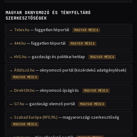
MAGYAR OKNYOMOZÓ ÉS TÉNYFELTÁRÓ
SZERKESZTŐSÉGEK
Telex.hu
— független hírportál
MAGYAR MÉDIA
444.hu
— független hírportál
MAGYAR MÉDIA
HVG.hu
— gazdasági és politikai hetilap
MAGYAR MÉDIA
Átlátszó.hu
— oknyomozó portál (közérdekű adatigénylések)
MAGYAR MÉDIA
Direkt36.hu
— oknyomozó újságírás
MAGYAR MÉDIA
G7.hu
— gazdasági elemző portál
MAGYAR MÉDIA
Szabad Európa (RFE/RL)
— magyarországi szerkesztőség
MAGYAR MÉDIA