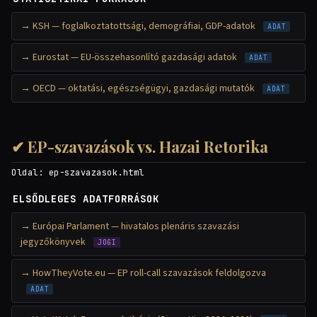
KSH — foglalkoztatottsági, demográfiai, GDP-adatok
ADAT
Eurostat — EU-összehasonlító gazdasági adatok
ADAT
OECD — oktatási, egészségügyi, gazdasági mutatók
ADAT
✔ EP-szavazások vs. Hazai Retorika
Oldal:
ep-szavazasok.html
ELSŐDLEGES ADATFORRÁSOK
Európai Parlament — hivatalos plenáris szavazási
jegyzőkönyvek
JOGI
HowTheyVote.eu — EP roll-call szavazások feldolgozva
ADAT