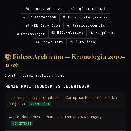
📚 Fidesz Archívum
📋 Ígéret-elemző
✔ EP-szavazások
🕵 Orosz befolyásolás
👶 NER Baby Boom
🔥 Rezsicsökkentés
💶 NGEU-elemzés
💰 EU-pénzek
⛽ Üzemanyagár
📜 Soros-terv
📎 Általános
📚 Fidesz Archívum — Kronológia 2010–
2026
Oldal:
fidesz-archivum.html
NEMZETKÖZI INDEXEK ÉS JELENTÉSEK
Transparency International — Corruption Perceptions Index
(CPI) 2024
NEMZETKÖZI
Freedom House — Nations in Transit 2024: Hungary
NEMZETKÖZI