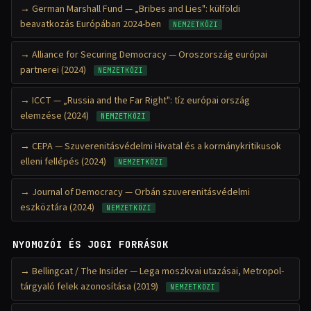
German Marshall Fund — „Bribes and Lies": külföldi
beavatkozás Európában 2024-ben
NEMZETKÖZI
Alliance for Securing Democracy — Oroszország európai
partnerei (2024)
NEMZETKÖZI
ICCT — „Russia and the Far Right": tíz európai ország
elemzése (2024)
NEMZETKÖZI
CEPA — Szuverenitásvédelmi Hivatal és a kormánykritikusok
elleni fellépés (2024)
NEMZETKÖZI
Journal of Democracy — Orbán szuverenitásvédelmi
eszköztára (2024)
NEMZETKÖZI
NYOMOZÓI ÉS JOGI FORRÁSOK
Bellingcat / The Insider — Lega moszkvai utazásai, Metropol-
tárgyaló felek azonosítása (2019)
NEMZETKÖZI