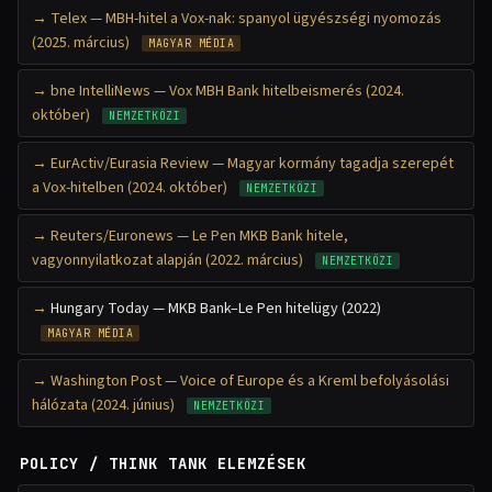
Telex — MBH-hitel a Vox-nak: spanyol ügyészségi nyomozás
(2025. március)
MAGYAR MÉDIA
bne IntelliNews — Vox MBH Bank hitelbeismerés (2024.
október)
NEMZETKÖZI
EurActiv/Eurasia Review — Magyar kormány tagadja szerepét
a Vox-hitelben (2024. október)
NEMZETKÖZI
Reuters/Euronews — Le Pen MKB Bank hitele,
vagyonnyilatkozat alapján (2022. március)
NEMZETKÖZI
Hungary Today — MKB Bank–Le Pen hitelügy (2022)
MAGYAR MÉDIA
Washington Post — Voice of Europe és a Kreml befolyásolási
hálózata (2024. június)
NEMZETKÖZI
POLICY / THINK TANK ELEMZÉSEK