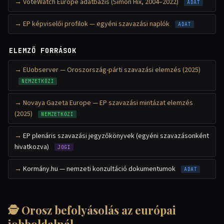
VoteWatch Europe adatbázis (Simon Hix, 2004–2022)
ADAT
EP képviselői profilok — egyéni szavazási naplók
ADAT
ELEMZŐ FORRÁSOK
EUobserver — Oroszország-párti szavazási elemzés (2025)
NEMZETKÖZI
Novaya Gazeta Europe — EP szavazási mintázat elemzés
(2025)
NEMZETKÖZI
EP plenáris szavazási jegyzőkönyvek (egyéni szavazásonként
hivatkozva)
JOGI
Kormány.hu — nemzeti konzultáció dokumentumok
ADAT
🕵 Orosz befolyásolás az európai