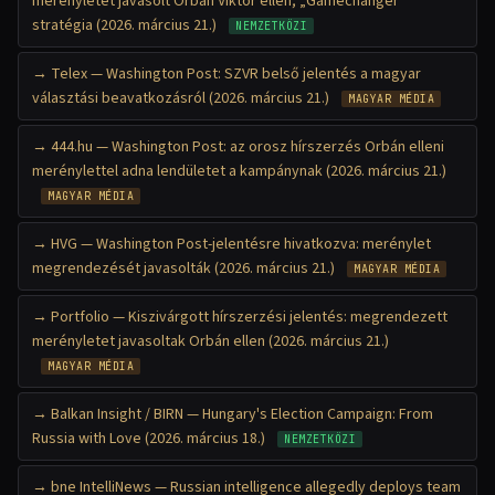
merényletet javasolt Orbán Viktor ellen; „Gamechanger"
stratégia (2026. március 21.)
NEMZETKÖZI
Telex — Washington Post: SZVR belső jelentés a magyar
választási beavatkozásról (2026. március 21.)
MAGYAR MÉDIA
444.hu — Washington Post: az orosz hírszerzés Orbán elleni
merénylettel adna lendületet a kampánynak (2026. március 21.)
MAGYAR MÉDIA
HVG — Washington Post-jelentésre hivatkozva: merénylet
megrendezését javasolták (2026. március 21.)
MAGYAR MÉDIA
Portfolio — Kiszivárgott hírszerzési jelentés: megrendezett
merényletet javasoltak Orbán ellen (2026. március 21.)
MAGYAR MÉDIA
Balkan Insight / BIRN — Hungary's Election Campaign: From
Russia with Love (2026. március 18.)
NEMZETKÖZI
bne IntelliNews — Russian intelligence allegedly deploys team