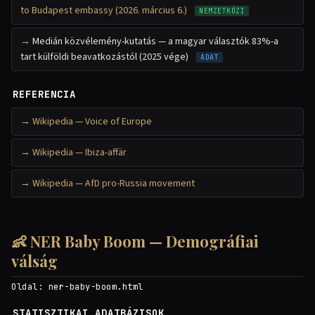
to Budapest embassy (2026. március 6.)
NEMZETKÖZI
Medián közvélemény-kutatás — a magyar választók 83%-a
tart külföldi beavatkozástól (2025 vége)
ADAT
REFERENCIA
Wikipedia — Voice of Europe
Wikipedia — Ibiza-affär
Wikipedia — AfD pro-Russia movement
👶 NER Baby Boom — Demográfiai
válság
Oldal:
ner-baby-boom.html
STATISZTIKAI ADATBÁZISOK