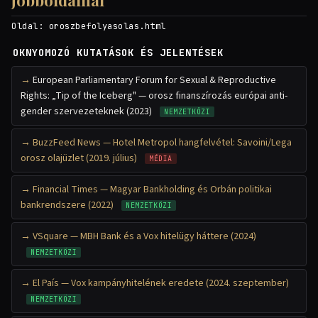
jobboldalnál
Oldal:
oroszbefolyasolas.html
OKNYOMOZÓ KUTATÁSOK ÉS JELENTÉSEK
European Parliamentary Forum for Sexual & Reproductive
Rights: „Tip of the Iceberg" — orosz finanszírozás európai anti-
gender szervezeteknek (2023)
NEMZETKÖZI
BuzzFeed News — Hotel Metropol hangfelvétel: Savoini/Lega
orosz olajüzlet (2019. július)
MÉDIA
Financial Times — Magyar Bankholding és Orbán politikai
bankrendszere (2022)
NEMZETKÖZI
VSquare — MBH Bank és a Vox hitelügy háttere (2024)
NEMZETKÖZI
El País — Vox kampányhitelének eredete (2024. szeptember)
NEMZETKÖZI