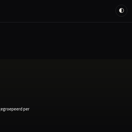
🌓
 gegroepeerd per