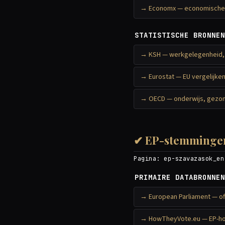
Economx — economische 
STATISTISCHE BRONNEN
KSH — werkgelegenheid,
Eurostat — EU vergelijk
OECD — onderwijs, gezon
✔ EP-stemmingen 
Pagina:
ep-szavazasok_en
PRIMAIRE DATABRONNEN
European Parliament — of
HowTheyVote.eu — EP-ho