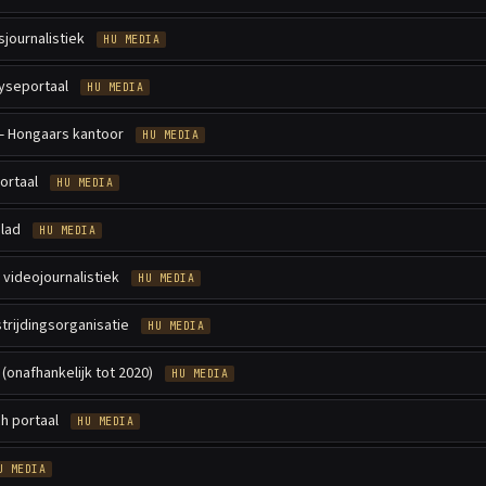
journalistiek
HU MEDIA
yseportaal
HU MEDIA
 Hongaars kantoor
HU MEDIA
ortaal
HU MEDIA
lad
HU MEDIA
 videojournalistiek
HU MEDIA
trijdingsorganisatie
HU MEDIA
(onafhankelijk tot 2020)
HU MEDIA
h portaal
HU MEDIA
U MEDIA