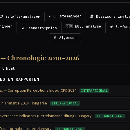
✔ EP-stemmingen
📋 Belofte-analyzer
🕵 Russische invlo
gingen
🇪🇺 NGEU-analyse
💰 EU-fon
⛽ Brandstofprijs
📎 Algemeen
f — Chronologie 2010–2026
nl.html
ES EN RAPPORTEN
al — Corruption Perceptions Index (CPI) 2024
INTERNATIONAAL
n Transitie 2024: Hongarije
INTERNATIONAAL
overnance Indicators (Bertelsmann Stiftung): Hungary
INTERNATIONAAL
Transformation Index: Hungary
INTERNATIONAAL