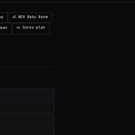
👶 NER Baby Boom
ed
📜 Soros-plan
dsen