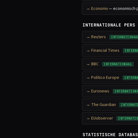
Economx
— economisch p
INTERNATIONALE PERS
Reuters
INTERNATIONAA
Financial Times
INTERN
BBC
INTERNATIONAAL
Politico Europe
INTERN
Euronews
INTERNATION
The Guardian
INTERNAT
EUobserver
INTERNATI
STATISTISCHE DATABAS