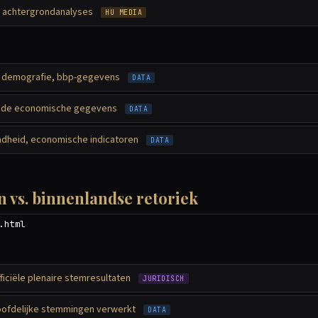
achtergrondanalyses
HU MEDIA
 demografie, bbp-gegevens
DATA
ende economische gegevens
DATA
dheid, economische indicatoren
DATA
vs. binnenlandse retoriek
.html
ficiële plenaire stemresultaten
JURIDISCH
ofdelijke stemmingen verwerkt
DATA