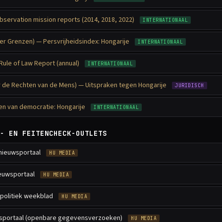
servation mission reports (2014, 2018, 2022)
INTERNATIONAAL
r Grenzen) — Persvrijheidsindex: Hongarije
INTERNATIONAAL
ule of Law Report (annual)
INTERNATIONAAL
 de Rechten van de Mens) — Uitspraken tegen Hongarije
JURIDISCH
ten van democratie: Hongarije
INTERNATIONAAL
- EN FEITENCHECK-OUTLETS
 nieuwsportaal
HU MEDIA
ieuwsportaal
HU MEDIA
politiek weekblad
HU MEDIA
portaal (openbare gegevensverzoeken)
HU MEDIA