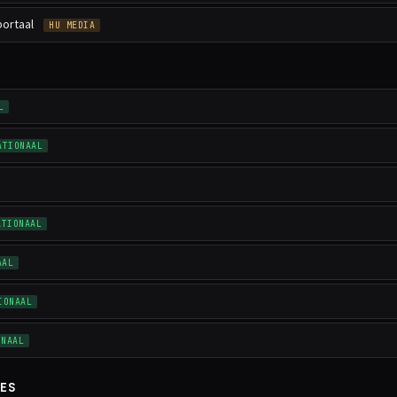
ortaal
HU MEDIA
L
ATIONAAL
ATIONAAL
AAL
IONAAL
ONAAL
ES