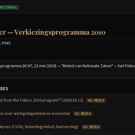
NATIONAAL
zer — Verkiezingsprogramma 2010
.html
programma (H/47, 22 mei 2010) — "Beleid van Nationale Zaken" — het Fide
SES
ed from the Fidesz 2010 program?" (2026.03.12)
HU MEDIA
les over werkgelegenheid en economie
HU MEDIA
yses (CSOK, belastingstelsel, huisvesting)
HU MEDIA