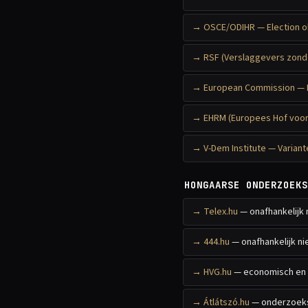
OSCE/ODIHR — Election ob
RSF (Verslaggevers zonde
European Commission — R
EHRM (Europees Hof voor
V-Dem Institute — Varian
HONGAARSE ONDERZOEKS
Telex.hu
— onafhankelijk
444.hu
— onafhankelijk n
HVG.hu
— economisch en 
Átlátszó.hu
— onderzoeks