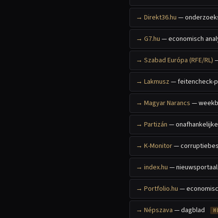
Direkt36.hu
— onderzoeks
G7.hu
— economisch anal
Szabad Európa (RFE/RL)
—
Lakmusz
— feitencheck-p
Magyar Narancs
— weekb
Partizán
— onafhankelijke
K-Monitor
— corruptiebes
index.hu
— nieuwsportaal 
Portfolio.hu
— economisc
Népszava
— dagblad
H