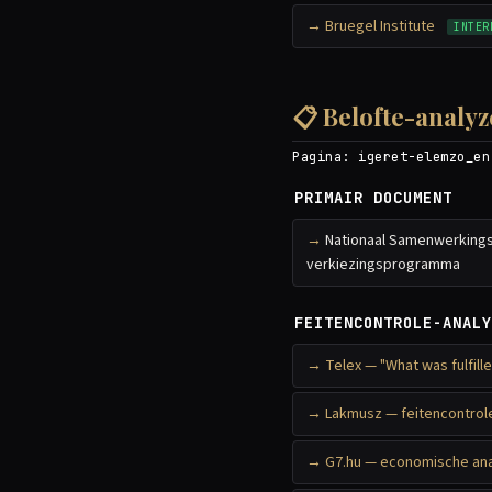
Bruegel Institute
INTER
📋 Belofte-analy
Pagina:
igeret-elemzo_en
PRIMAIR DOCUMENT
Nationaal Samenwerkings
verkiezingsprogramma
FEITENCONTROLE-ANALY
Telex — "What was fulfill
Lakmusz — feitencontro
G7.hu — economische anal