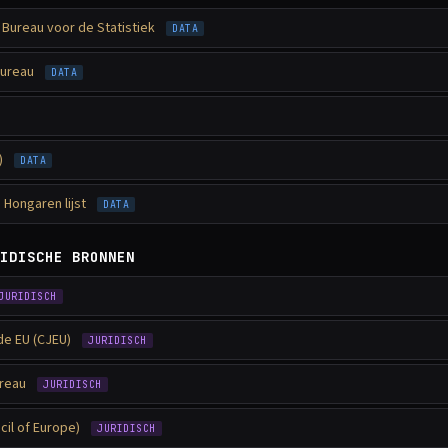
Bureau voor de Statistiek
DATA
bureau
DATA
)
DATA
 Hongaren lijst
DATA
IDISCHE BRONNEN
JURIDISCH
de EU (CJEU)
JURIDISCH
ureau
JURIDISCH
il of Europe)
JURIDISCH